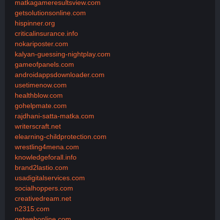
matkagameresultsview.com
getsolutionsonline.com
hispinner.org
criticalinsurance.info
nokariposter.com
kalyan-guessing-nightplay.com
gameofpanels.com
androidappsdownloader.com
usetimenow.com
healthblow.com
gohelpmate.com
rajdhani-satta-matka.com
writerscraft.net
elearning-childprotection.com
wrestling4mena.com
knowledgeforall.info
brand2lastio.com
usadigitalservices.com
socialhoppers.com
creativedream.net
n2315.com
getwebonline.com