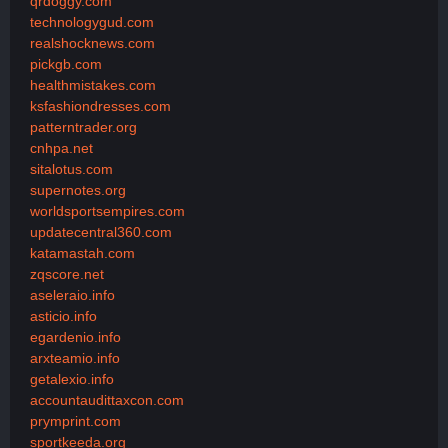
qrdoggy.com
technologygud.com
realshocknews.com
pickgb.com
healthmistakes.com
ksfashiondresses.com
patterntrader.org
cnhpa.net
sitalotus.com
supernotes.org
worldsportsempires.com
updatecentral360.com
katamastah.com
zqscore.net
aseleraio.info
asticio.info
egardenio.info
arxteamio.info
getalexio.info
accountaudittaxcon.com
prymprint.com
sportkeeda.org