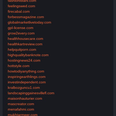
fashionistani.com
feelingswed.com
firecabal.com
forbessmagazine.com
globalmarketlivetoday.com
gpl-license.com
grow2every.com
healthhousecare.com
healthkartreview.com
helpquitporn.com
highqualitybanknote.com
hostingnews24.com
hottstyle.com
howtodiyanything.com
inspiringearthlings.com
investindependent.com
kralbozguncu1.com
landscapinggainesvillefl.com
maisonhauturier.com
mascreator.com
menafahmi.com
mukhtarmeer.com