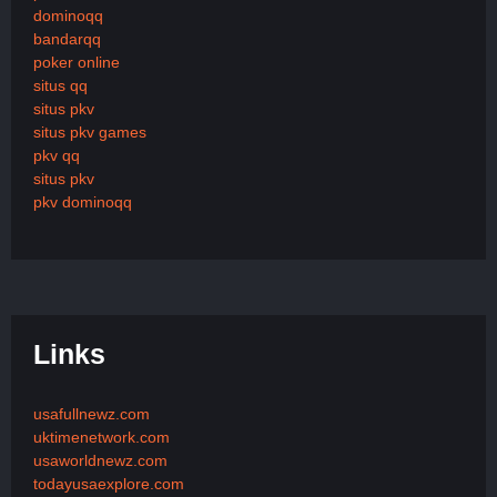
dominoqq
bandarqq
poker online
situs qq
situs pkv
situs pkv games
pkv qq
situs pkv
pkv dominoqq
Links
usafullnewz.com
uktimenetwork.com
usaworldnewz.com
todayusaexplore.com