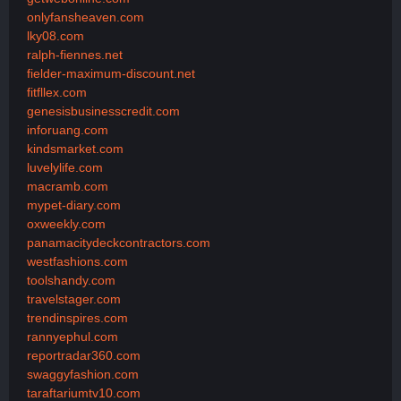
onlyfansheaven.com
lky08.com
ralph-fiennes.net
fielder-maximum-discount.net
fitfllex.com
genesisbusinesscredit.com
inforuang.com
kindsmarket.com
luvelylife.com
macramb.com
mypet-diary.com
oxweekly.com
panamacitydeckcontractors.com
westfashions.com
toolshandy.com
travelstager.com
trendinspires.com
rannyephul.com
reportradar360.com
swaggyfashion.com
taraftariumtv10.com