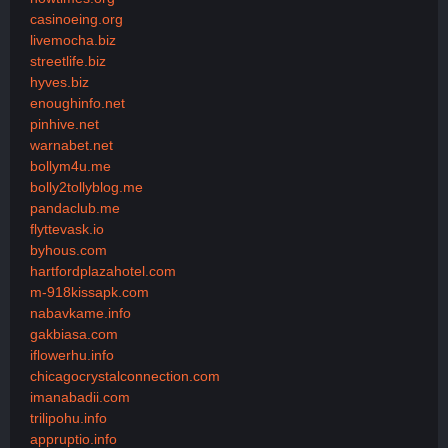
casinoeing.org
livemocha.biz
streetlife.biz
hyves.biz
enoughinfo.net
pinhive.net
warnabet.net
bollym4u.me
bolly2tollyblog.me
pandaclub.me
flyttevask.io
byhous.com
hartfordplazahotel.com
m-918kissapk.com
nabavkame.info
gakbiasa.com
iflowerhu.info
chicagocrystalconnection.com
imanabadii.com
trilipohu.info
appruptio.info