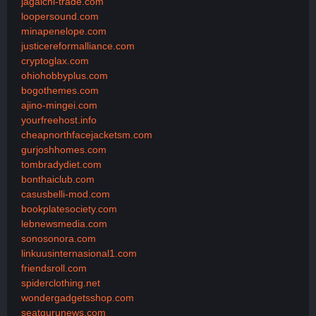
jagalchi-trade.com
loopersound.com
minapenelope.com
justicereformalliance.com
cryptoglax.com
ohiohobbyplus.com
bogothemes.com
ajino-mingei.com
yourfreehost.info
cheapnorthfacejacketsm.com
gurjoshhomes.com
tombradydiet.com
bonthaiclub.com
casusbelli-mod.com
bookplatesociety.com
lebnewsmedia.com
sonosonora.com
linkuusinternasional1.com
friendsroll.com
spiderclothing.net
wondergadgetsshop.com
seatgurunews.com