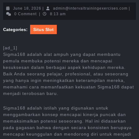
June
admin
June 18, 2026
|
admin@intervaltrainingexercises.com
|
18,
0 Comment
|
8:13 am
2026
Categories:
Situs Slot
[ad_1]
Sigma168 adalah alat ampuh yang dapat membantu
pemula membuka potensi mereka dan mencapai
kesuksesan dalam berbagai aspek kehidupan mereka.
Baik Anda seorang pelajar, profesional, atau seseorang
yang hanya ingin meningkatkan keterampilan mereka,
memahami cara memanfaatkan kekuatan Sigma168 dapat
menjadi terobosan baru.
Sigma168 adalah istilah yang digunakan untuk
menggambarkan konsep mencapai kinerja puncak dan
memaksimalkan potensi seseorang. Hal ini didasarkan
pada gagasan bahwa dengan secara konsisten berupaya
mencapai keunggulan dan mendorong diri untuk menjadi