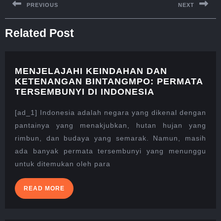
navigation
PREVIOUS
NEXT
Previous
Next
Related Post
post:
post:
MENJELAJAHI KEINDAHAN DAN
KETENANGAN BINTANGMPO: PERMATA
MENJELAJAH
TERSEMBUNYI DI INDONESIA
KEINDAHAN
DAN
[ad_1] Indonesia adalah negara yang dikenal dengan
KETENANGA
pantainya yang menakjubkan, hutan hujan yang
BINTANGMPO
rimbun, dan budaya yang semarak. Namun, masih
PERMATA
ada banyak permata tersembunyi yang menunggu
TERSEMBUNY
DI
untuk ditemukan oleh para
INDONESIA
READ
READ MORE
MORE