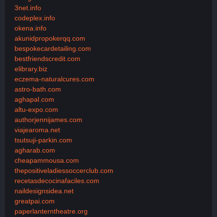
3net.info
codeplex.info
okena.info
akunidpropokerqq.com
bespokecardetailing.com
bestfriendscredit.com
elibrary.biz
eczema-naturalcures.com
astro-bath.com
aghapal.com
altu-expo.com
authorjennijames.com
viajearoma.net
tsutsuji-parkin.com
agharab.com
cheapammousa.com
thepositiveladiessoccerclub.com
recetasdecocinafaciles.com
naildesignsidea.net
greatpai.com
paperlanterntheatre.org