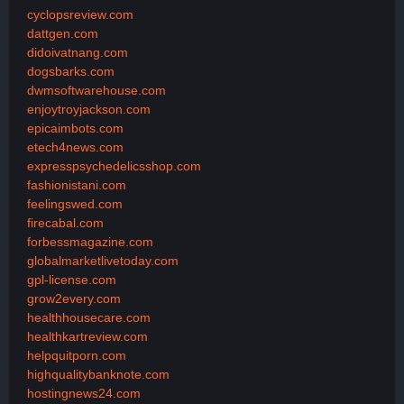
cyclopsreview.com
dattgen.com
didoivatnang.com
dogsbarks.com
dwmsoftwarehouse.com
enjoytroyjackson.com
epicaimbots.com
etech4news.com
expresspsychedelicsshop.com
fashionistani.com
feelingswed.com
firecabal.com
forbessmagazine.com
globalmarketlivetoday.com
gpl-license.com
grow2every.com
healthhousecare.com
healthkartreview.com
helpquitporn.com
highqualitybanknote.com
hostingnews24.com