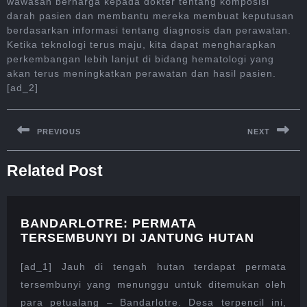
wawasan berharga kepada dokter tentang komposisi
darah pasien dan membantu mereka membuat keputusan
berdasarkan informasi tentang diagnosis dan perawatan.
Ketika teknologi terus maju, kita dapat mengharapkan
perkembangan lebih lanjut di bidang hematologi yang
akan terus meningkatkan perawatan dan hasil pasien.
[ad_2]
Post
navigation
PREVIOUS
NEXT
Previous
Next
Related Post
post:
post:
BANDARLOTRE: PERMATA
BANDA
TERSEMBUNYI DI JANTUNG HUTAN
PERMA
TERSEM
[ad_1] Jauh di tengah hutan terdapat permata
DI
tersembunyi yang menunggu untuk ditemukan oleh
JANTU
para petualang – Bandarlotre. Desa terpencil ini,