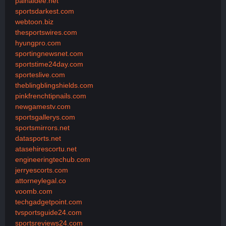
painaidee.net
sportsdarkest.com
webtoon.biz
thesportswires.com
hyungpro.com
sportingnewsnet.com
sportstime24day.com
sporteslive.com
theblingblingshields.com
pinkfrenchtipnails.com
newgamestv.com
sportsgallerys.com
sportsmirrors.net
datasports.net
atasehirescortu.net
engineeringtechub.com
jerryescorts.com
attorneylegal.co
voomb.com
techgadgetpoint.com
tvsportsguide24.com
sportsreviews24.com