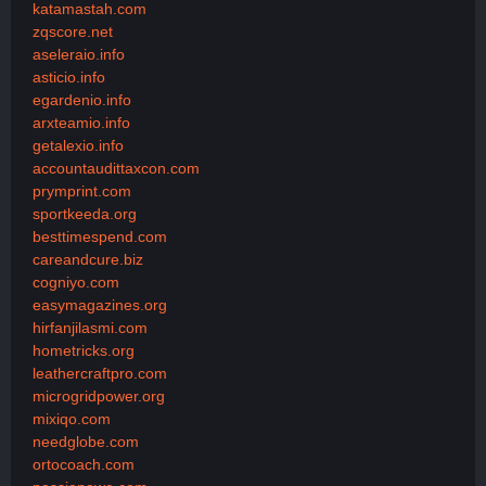
katamastah.com
zqscore.net
aseleraio.info
asticio.info
egardenio.info
arxteamio.info
getalexio.info
accountaudittaxcon.com
prymprint.com
sportkeeda.org
besttimespend.com
careandcure.biz
cogniyo.com
easymagazines.org
hirfanjilasmi.com
hometricks.org
leathercraftpro.com
microgridpower.org
mixiqo.com
needglobe.com
ortocoach.com