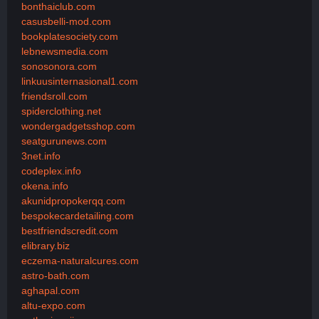
bonthaiclub.com
casusbelli-mod.com
bookplatesociety.com
lebnewsmedia.com
sonosonora.com
linkuusinternasional1.com
friendsroll.com
spiderclothing.net
wondergadgetsshop.com
seatgurunews.com
3net.info
codeplex.info
okena.info
akunidpropokerqq.com
bespokecardetailing.com
bestfriendscredit.com
elibrary.biz
eczema-naturalcures.com
astro-bath.com
aghapal.com
altu-expo.com