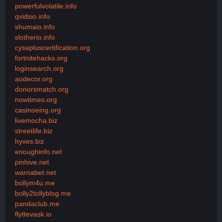
powerfulvolatile.info
qvidsio.info
shumaio.info
slotherio.info
cysapluscertification.org
fortnitehacks.org
loginsearch.org
aodecor.org
donorsmatch.org
nowtimes.org
casinoeing.org
livemocha.biz
streetlife.biz
hyves.biz
enoughinfo.net
pinhive.net
warnabet.net
bollym4u.me
bolly2tollyblog.me
pandaclub.me
flyttevask.io