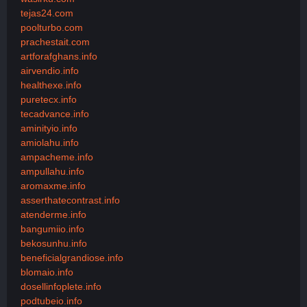
tejas24.com
poolturbo.com
prachestait.com
artforafghans.info
airvendio.info
healthexe.info
puretecx.info
tecadvance.info
aminityio.info
amiolahu.info
ampacheme.info
ampullahu.info
aromaxme.info
asserthatecontrast.info
atenderme.info
bangumiio.info
bekosunhu.info
beneficialgrandiose.info
blomaio.info
dosellinfoplete.info
podtubeio.info