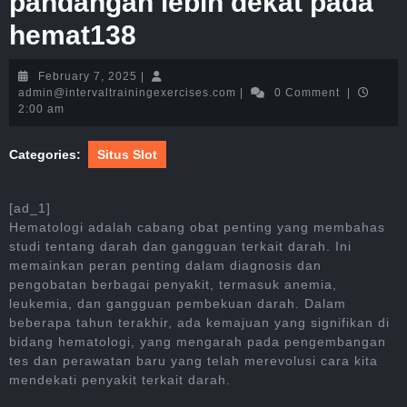
pandangan lebih dekat pada
hemat138
February
February 7, 2025
|
7,
admin@intervaltrainingexerc
admin@intervaltrainingexercises.com
|
0 Comment
|
2025
2:00 am
Categories:
Situs Slot
[ad_1]
Hematologi adalah cabang obat penting yang membahas
studi tentang darah dan gangguan terkait darah. Ini
memainkan peran penting dalam diagnosis dan
pengobatan berbagai penyakit, termasuk anemia,
leukemia, dan gangguan pembekuan darah. Dalam
beberapa tahun terakhir, ada kemajuan yang signifikan di
bidang hematologi, yang mengarah pada pengembangan
tes dan perawatan baru yang telah merevolusi cara kita
mendekati penyakit terkait darah.