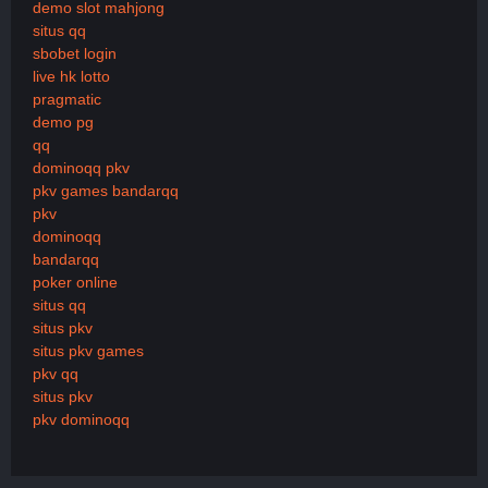
demo slot mahjong
situs qq
sbobet login
live hk lotto
pragmatic
demo pg
qq
dominoqq pkv
pkv games bandarqq
pkv
dominoqq
bandarqq
poker online
situs qq
situs pkv
situs pkv games
pkv qq
situs pkv
pkv dominoqq