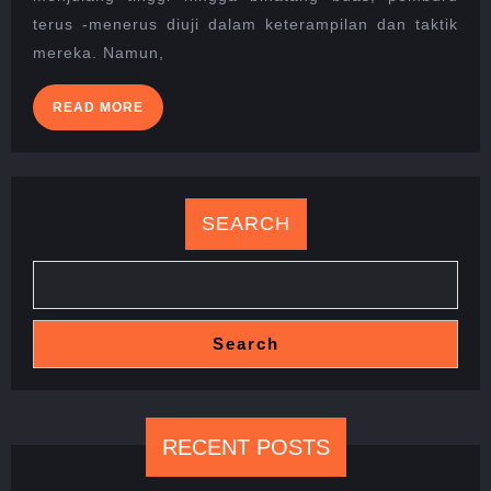
MONSTER
terus -menerus diuji dalam keterampilan dan taktik
HUNTER
WORLD
mereka. Namun,
READ
READ MORE
MORE
SEARCH
Search
RECENT POSTS