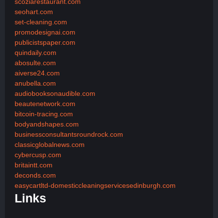
scoziarestaurant.com
seohart.com
set-cleaning.com
promodesignai.com
publicistspaper.com
quindaily.com
abosulte.com
aiverse24.com
anubella.com
audiobooksonaudible.com
beautenetwork.com
bitcoin-tracing.com
bodyandshapes.com
businessconsultantsroundrock.com
classicglobalnews.com
cybercusp.com
britaintt.com
deconds.com
easycartltd-domesticcleaningservicesedinburgh.com
Links