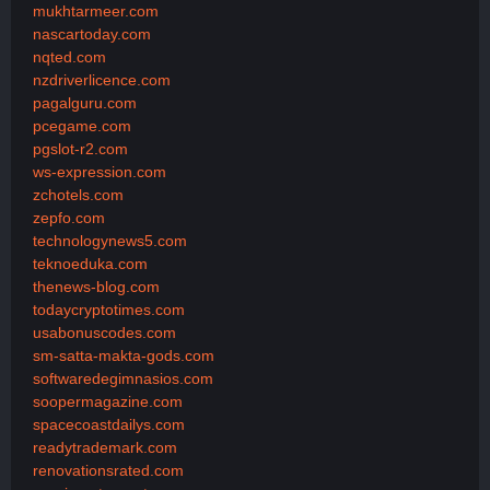
mukhtarmeer.com
nascartoday.com
nqted.com
nzdriverlicence.com
pagalguru.com
pcegame.com
pgslot-r2.com
ws-expression.com
zchotels.com
zepfo.com
technologynews5.com
teknoeduka.com
thenews-blog.com
todaycryptotimes.com
usabonuscodes.com
sm-satta-makta-gods.com
softwaredegimnasios.com
soopermagazine.com
spacecoastdailys.com
readytrademark.com
renovationsrated.com