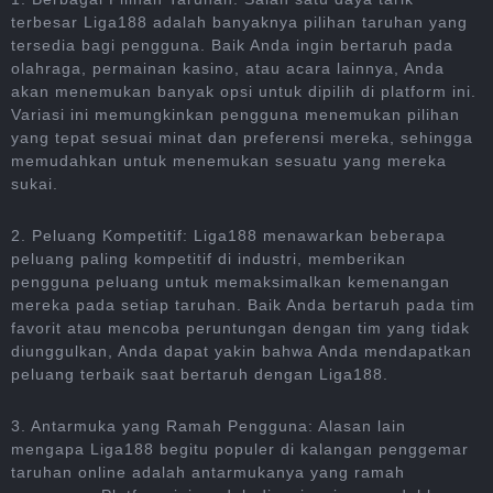
terbesar Liga188 adalah banyaknya pilihan taruhan yang
tersedia bagi pengguna. Baik Anda ingin bertaruh pada
olahraga, permainan kasino, atau acara lainnya, Anda
akan menemukan banyak opsi untuk dipilih di platform ini.
Variasi ini memungkinkan pengguna menemukan pilihan
yang tepat sesuai minat dan preferensi mereka, sehingga
memudahkan untuk menemukan sesuatu yang mereka
sukai.
2. Peluang Kompetitif: Liga188 menawarkan beberapa
peluang paling kompetitif di industri, memberikan
pengguna peluang untuk memaksimalkan kemenangan
mereka pada setiap taruhan. Baik Anda bertaruh pada tim
favorit atau mencoba peruntungan dengan tim yang tidak
diunggulkan, Anda dapat yakin bahwa Anda mendapatkan
peluang terbaik saat bertaruh dengan Liga188.
3. Antarmuka yang Ramah Pengguna: Alasan lain
mengapa Liga188 begitu populer di kalangan penggemar
taruhan online adalah antarmukanya yang ramah