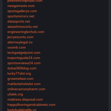
pinkfrenchtipnails.com
newgamestv.com
sportsgallerys.com
sportsmirrors.net
datasports.net
atasehirescortu.net
engineeringtechub.com
jerryescorts.com
attorneylegal.co
voomb.com
techgadgetpoint.com
tvsportsguide24.com
sportsreviews24.com
dubai360blog.com
lucky77slot.org
growmefast.com
mahkotahokislot.com
onlinecancerpharm.com
ufalek.org
mattress-disposal.com
happyflooringandcabinets.com
bodybuildinglife.co