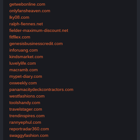
getwebonline.com
onlyfansheaven.com
lky08.com
ralph-fiennes.net
fielder-maximum-discount.net
fitfllex.com
genesisbusinesscredit.com
inforuang.com
kindsmarket.com
luvelylife.com
macramb.com
mypet-diary.com
oxweekly.com
panamacitydeckcontractors.com
westfashions.com
toolshandy.com
travelstager.com
trendinspires.com
rannyephul.com
reportradar360.com
swaggyfashion.com