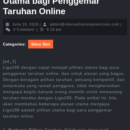
Utama bagi Penggemar
Taruhan Online
June
admin
June 18, 2026
|
admin@intervaltrainingexercises.com
|
18,
0 Comment
|
8:16 pm
2026
Categories:
Situs Slot
[ad_1]
Liga188 dengan cepat menjadi pilihan utama bagi para
penggemar taruhan online, dan untuk alasan yang bagus.
Dengan beragam pilihan taruhan, peluang kompetitif, dan
antarmuka yang ramah pengguna, tidak mengherankan
mengapa begitu banyak orang memilih untuk memasang
taruhan mereka dengan Liga188. Pada artikel ini, kita
akan membahas beberapa alasan utama mengapa
Liga188 adalah pilihan utama bagi para penggemar
taruhan online.
1. Berbagai Pilihan Taruhan: Salah satu daya tarik