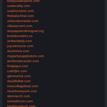
todayusaexplore.com
usalocality.com
usafournewz.com
thebalochhal.com
vehicularmaster.com
vibesaccent.com
ampajavierdemiguel.org
brainboosters.co
amberlately.com
joycebriscoe.com
aicarmina.com
mypartysupplystore.com
annforwisconsin.com
findjaipur.com
cultofjim.com
glimmerick.com
davidfollett.com
newcollegebeat.com
reverbnewyork.com
skinmerch.com
usvisaforum.com
bestmovierulz.com