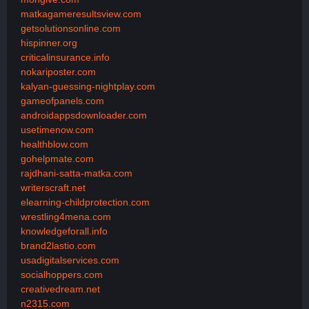
matkagameresultsview.com
getsolutionsonline.com
hispinner.org
criticalinsurance.info
nokariposter.com
kalyan-guessing-nightplay.com
gameofpanels.com
androidappsdownloader.com
usetimenow.com
healthblow.com
gohelpmate.com
rajdhani-satta-matka.com
writerscraft.net
elearning-childprotection.com
wrestling4mena.com
knowledgeforall.info
brand2lastio.com
usadigitalservices.com
socialhoppers.com
creativedream.net
n2315.com