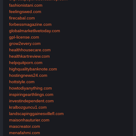
fashionistani.com
feelingswed.com
firecabal.com
forbessmagazine.com
globalmarketlivetoday.com
gpl-license.com
grow2every.com
healthhousecare.com
healthkartreview.com
helpquitporn.com
highqualitybanknote.com
hostingnews24.com
hottstyle.com
howtodiyanything.com
inspiringearthlings.com
investindependent.com
kralbozguncu1.com
landscapinggainesvillefl.com
maisonhauturier.com
mascreator.com
menafahmi.com