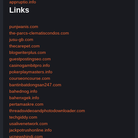
appruptio.info
Links
punjwanis.com
the-parcs-clematiscondos.com
jusu-gb.com
thecarepet.com
blogwriterplus.com
guestpostingseo.com
casinogambitpro.info
pokerplaymasters.info
courseoncourse.com
bantinbatdongsan247.com
bahednog.info
bahenxgek.info
pertamaskre.com
threadsvideoandphotodownloader.com
techgiddy.com
usalivenetwork.com
jackpotrushonline.info
ucnewshindi.com