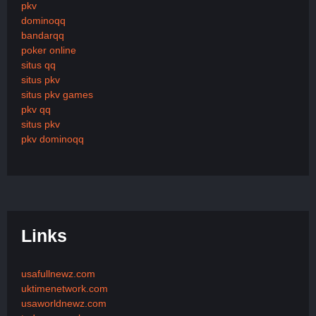
pkv
dominoqq
bandarqq
poker online
situs qq
situs pkv
situs pkv games
pkv qq
situs pkv
pkv dominoqq
Links
usafullnewz.com
uktimenetwork.com
usaworldnewz.com