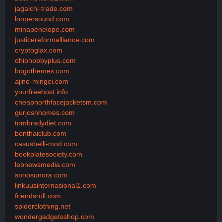
jagalchi-trade.com
loopersound.com
minapenelope.com
justicereformalliance.com
cryptoglax.com
ohiohobbyplus.com
bogothemes.com
ajino-mingei.com
yourfreehost.info
cheapnorthfacejacketsm.com
gurjoshhomes.com
tombradydiet.com
bonthaiclub.com
casusbelli-mod.com
bookplatesociety.com
lebnewsmedia.com
sonosonora.com
linkuusinternasional1.com
friendsroll.com
spiderclothing.net
wondergadgetsshop.com