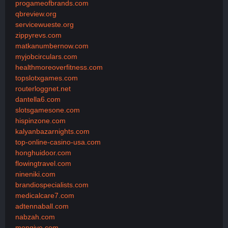
progameofbrands.com
qbreview.org
servicewueste.org
zippyrevs.com
matkanumbernow.com
myjobcirculars.com
healthmoreoverfitness.com
topslotxgames.com
routerloggnet.net
dantella6.com
slotsgamesone.com
hispinzone.com
kalyanbazarnights.com
top-online-casino-usa.com
honghuidoor.com
flowingtravel.com
nineniki.com
brandiospecialists.com
medicalcare7.com
adtennaball.com
nabzah.com
mongive.com