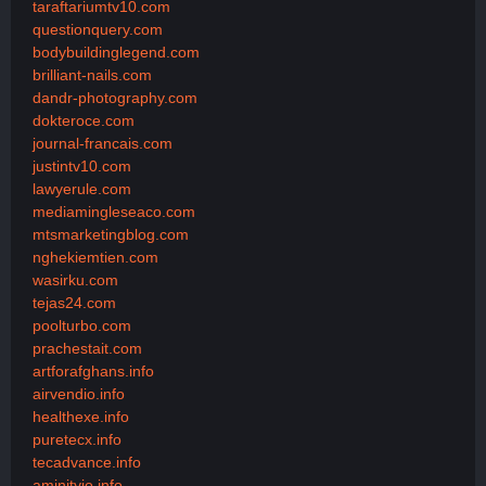
taraftariumtv10.com
questionquery.com
bodybuildinglegend.com
brilliant-nails.com
dandr-photography.com
dokteroce.com
journal-francais.com
justintv10.com
lawyerule.com
mediamingleseaco.com
mtsmarketingblog.com
nghekiemtien.com
wasirku.com
tejas24.com
poolturbo.com
prachestait.com
artforafghans.info
airvendio.info
healthexe.info
puretecx.info
tecadvance.info
aminityio.info