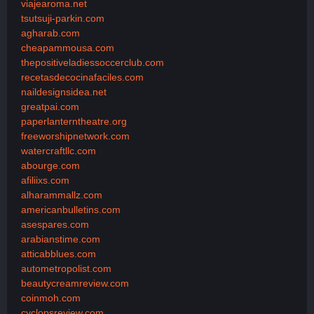
viajearoma.net
tsutsuji-parkin.com
agharab.com
cheapammousa.com
thepositiveladiessoccerclub.com
recetasdecocinafaciles.com
naildesignsidea.net
greatpai.com
paperlanterntheatre.org
freeworshipnetwork.com
watercraftllc.com
abourge.com
afiliixs.com
alharammallz.com
americanbulletins.com
asespares.com
arabianstime.com
atticabblues.com
autometropolist.com
beautycreamreview.com
coinmoh.com
cyclopsreview.com