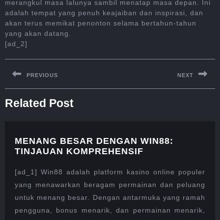
merangkul masa lalunya sambil menatap masa depan. Ini
adalah tempat yang penuh keajaiban dan inspirasi, dan
akan terus memikat penonton selama bertahun-tahun
yang akan datang.
[ad_2]
Post
navigation
PREVIOUS
NEXT
Previous
Next
Related Post
post:
post:
MENANG BESAR DENGAN WIN88:
MENANG
TINJAUAN KOMPREHENSIF
BESAR
DENGAN
[ad_1] Win88 adalah platform kasino online populer
WIN88:
yang menawarkan beragam permainan dan peluang
TINJAUAN
untuk menang besar. Dengan antarmuka yang ramah
KOMPREHENSIF
pengguna, bonus menarik, dan permainan menarik,