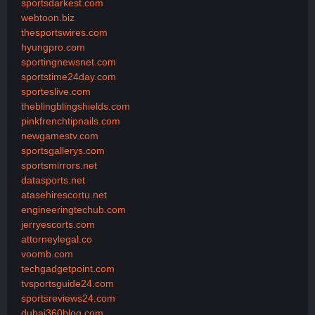
sportsdarkest.com
webtoon.biz
thesportswires.com
hyungpro.com
sportingnewsnet.com
sportstime24day.com
sporteslive.com
theblingblingshields.com
pinkfrenchtipnails.com
newgamestv.com
sportsgallerys.com
sportsmirrors.net
datasports.net
atasehirescortu.net
engineeringtechub.com
jerryescorts.com
attorneylegal.co
voomb.com
techgadgetpoint.com
tvsportsguide24.com
sportsreviews24.com
dubai360blog.com