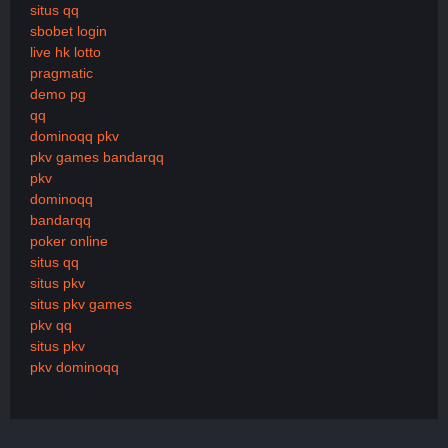
situs qq
sbobet login
live hk lotto
pragmatic
demo pg
qq
dominoqq pkv
pkv games bandarqq
pkv
dominoqq
bandarqq
poker online
situs qq
situs pkv
situs pkv games
pkv qq
situs pkv
pkv dominoqq