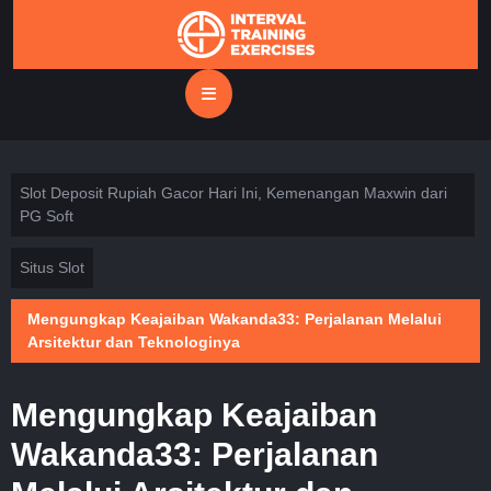
Skip
to
content
Open
Button
Slot Deposit Rupiah Gacor Hari Ini, Kemenangan Maxwin dari
PG Soft
Situs Slot
Mengungkap Keajaiban Wakanda33: Perjalanan Melalui
Arsitektur dan Teknologinya
Mengungkap Keajaiban
Wakanda33: Perjalanan