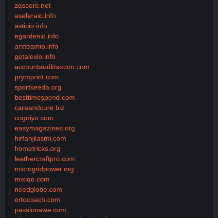
zqscore.net
aseleraio.info
asticio.info
egardenio.info
arxteamio.info
getalexio.info
accountaudittaxcon.com
prymprint.com
sportkeeda.org
besttimespend.com
careandcure.biz
cogniyo.com
easymagazines.org
hirfanjilasmi.com
hometricks.org
leathercraftpro.com
microgridpower.org
mixiqo.com
needglobe.com
ortocoach.com
passionawe.com