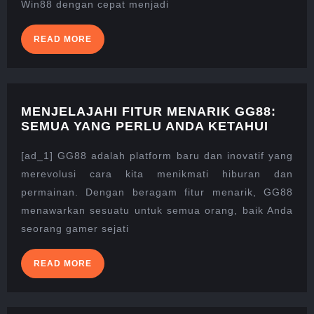
Win88 dengan cepat menjadi
READ
READ MORE
MORE
MENJELAJAHI FITUR MENARIK GG88:
MENJE
SEMUA YANG PERLU ANDA KETAHUI
FITUR
MENAR
[ad_1] GG88 adalah platform baru dan inovatif yang
GG88:
merevolusi cara kita menikmati hiburan dan
SEMU
permainan. Dengan beragam fitur menarik, GG88
YANG
menawarkan sesuatu untuk semua orang, baik Anda
PERLU
ANDA
seorang gamer sejati
KETAH
READ
READ MORE
MORE