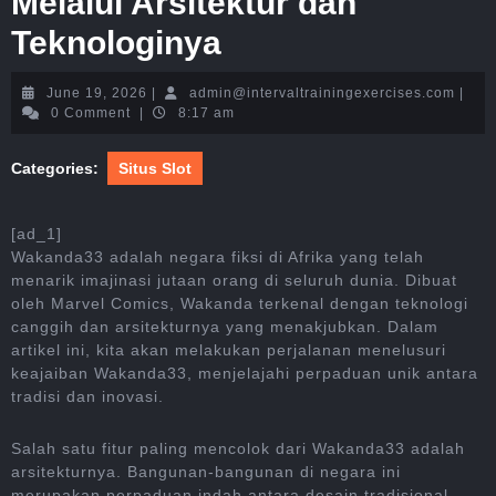
Melalui Arsitektur dan
Teknologinya
June
admin
June 19, 2026
|
admin@intervaltrainingexercises.com
|
19,
0 Comment
|
8:17 am
2026
Categories:
Situs Slot
[ad_1]
Wakanda33 adalah negara fiksi di Afrika yang telah
menarik imajinasi jutaan orang di seluruh dunia. Dibuat
oleh Marvel Comics, Wakanda terkenal dengan teknologi
canggih dan arsitekturnya yang menakjubkan. Dalam
artikel ini, kita akan melakukan perjalanan menelusuri
keajaiban Wakanda33, menjelajahi perpaduan unik antara
tradisi dan inovasi.
Salah satu fitur paling mencolok dari Wakanda33 adalah
arsitekturnya. Bangunan-bangunan di negara ini
merupakan perpaduan indah antara desain tradisional