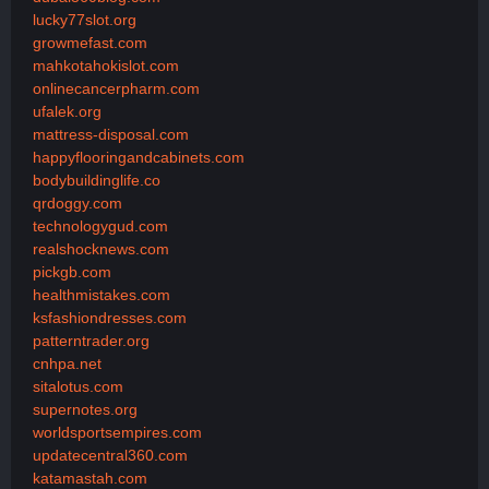
lucky77slot.org
growmefast.com
mahkotahokislot.com
onlinecancerpharm.com
ufalek.org
mattress-disposal.com
happyflooringandcabinets.com
bodybuildinglife.co
qrdoggy.com
technologygud.com
realshocknews.com
pickgb.com
healthmistakes.com
ksfashiondresses.com
patterntrader.org
cnhpa.net
sitalotus.com
supernotes.org
worldsportsempires.com
updatecentral360.com
katamastah.com