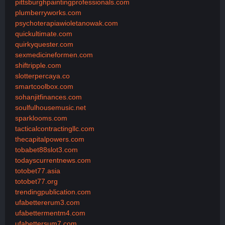
pittsburghpaintingprofessionals.com
plumberryworks.com
psychoterapiawioletanowak.com
quickultimate.com
quirkyquester.com
sexmedicineformen.com
shiftripple.com
slotterpercaya.co
smartcoolbox.com
sohanjitfinances.com
soulfulhousemusic.net
sparklooms.com
tacticalcontractingllc.com
thecapitalpowers.com
tobabet88slot3.com
todayscurrentnews.com
totobet77.asia
totobet77.org
trendingpublication.com
ufabettererum3.com
ufabettermentm4.com
ufabettersum7.com