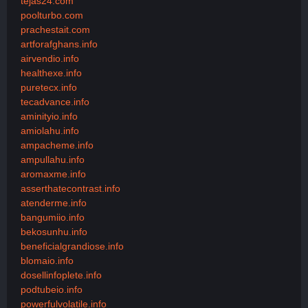
tejas24.com
poolturbo.com
prachestait.com
artforafghans.info
airvendio.info
healthexe.info
puretecx.info
tecadvance.info
aminityio.info
amiolahu.info
ampacheme.info
ampullahu.info
aromaxme.info
asserthatecontrast.info
atenderme.info
bangumiio.info
bekosunhu.info
beneficialgrandiose.info
blomaio.info
dosellinfoplete.info
podtubeio.info
powerfulvolatile.info