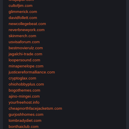
cultofjim.com
glimmerick.com
davidfollett.com
newcollegebeat.com
reverbnewyork.com
skinmerch.com
usvisaforum.com
bestmovierulz.com
jagalchi-trade.com
loopersound.com
minapenelope.com
justicereformalliance.com
cryptoglax.com
ohiohobbyplus.com
bogothemes.com
ajino-mingei.com
yourfreehost.info
cheapnorthfacejacketsm.com
gurjoshhomes.com
tombradydiet.com
bonthaiclub.com