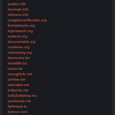
qvidsio.info
shumaio.info
slotherio.info
cysapluscertification.org
fortnitehacks.org
loginsearch.org
aodecor.org
donorsmatch.org
nowtimes.org
casinoeing.org
livemocha.biz
streetlife.biz
hyves.biz
enoughinfo.net
pinhive.net
warnabet.net
bollym4u.me
bolly2tollyblog.me
pandaclub.me
flyttevask.io
byhous.com