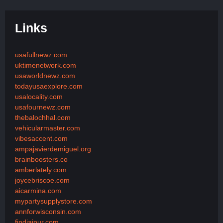
Links
usafullnewz.com
uktimenetwork.com
usaworldnewz.com
todayusaexplore.com
usalocality.com
usafournewz.com
thebalochhal.com
vehicularmaster.com
vibesaccent.com
ampajavierdemiguel.org
brainboosters.co
amberlately.com
joycebriscoe.com
aicarmina.com
mypartysupplystore.com
annforwisconsin.com
findjaipur.com