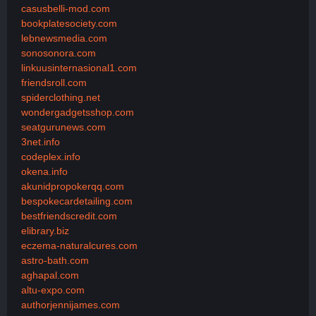
casusbelli-mod.com
bookplatesociety.com
lebnewsmedia.com
sonosonora.com
linkuusinternasional1.com
friendsroll.com
spiderclothing.net
wondergadgetsshop.com
seatgurunews.com
3net.info
codeplex.info
okena.info
akunidpropokerqq.com
bespokecardetailing.com
bestfriendscredit.com
elibrary.biz
eczema-naturalcures.com
astro-bath.com
aghapal.com
altu-expo.com
authorjennijames.com