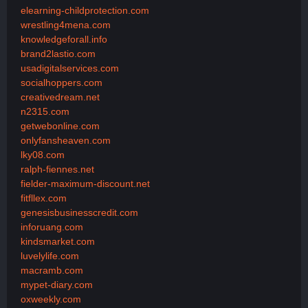
elearning-childprotection.com
wrestling4mena.com
knowledgeforall.info
brand2lastio.com
usadigitalservices.com
socialhoppers.com
creativedream.net
n2315.com
getwebonline.com
onlyfansheaven.com
lky08.com
ralph-fiennes.net
fielder-maximum-discount.net
fitfllex.com
genesisbusinesscredit.com
inforuang.com
kindsmarket.com
luvelylife.com
macramb.com
mypet-diary.com
oxweekly.com