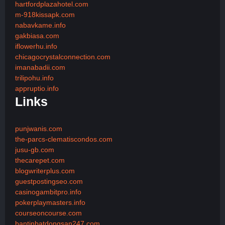
hartfordplazahotel.com
m-918kissapk.com
nabavkame.info
gakbiasa.com
iflowerhu.info
chicagocrystalconnection.com
imanabadii.com
trilipohu.info
appruptio.info
Links
punjwanis.com
the-parcs-clematiscondos.com
jusu-gb.com
thecarepet.com
blogwriterplus.com
guestpostingseo.com
casinogambitpro.info
pokerplaymasters.info
courseoncourse.com
bantinbatdongsan247.com