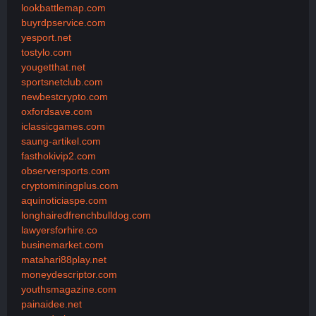
lookbattlemap.com
buyrdpservice.com
yesport.net
tostylo.com
yougetthat.net
sportsnetclub.com
newbestcrypto.com
oxfordsave.com
iclassicgames.com
saung-artikel.com
fasthokivip2.com
observersports.com
cryptominingplus.com
aquinoticiaspe.com
longhairedfrenchbulldog.com
lawyersforhire.co
businemarket.com
matahari88play.net
moneydescriptor.com
youthsmagazine.com
painaidee.net