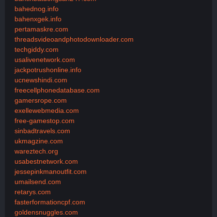
bahednog.info
bahenxgek.info
pertamaskre.com
threadsvideoandphotodownloader.com
techgiddy.com
usalivenetwork.com
jackpotrushonline.info
ucnewshindi.com
freecellphonedatabase.com
gamersrope.com
exellewebmedia.com
free-gamestop.com
sinbadtravels.com
ukmagzine.com
wareztech.org
usabestnetwork.com
jessepinkmanoutfit.com
umailsend.com
retarys.com
fasterformationcpf.com
goldensnuggles.com