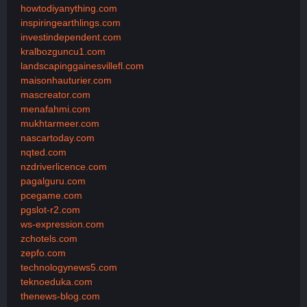
howtodiyanything.com
inspiringearthlings.com
investindependent.com
kralbozguncu1.com
landscapinggainesvillefl.com
maisonhauturier.com
mascreator.com
menafahmi.com
mukhtarmeer.com
nascartoday.com
nqted.com
nzdriverlicence.com
pagalguru.com
pcegame.com
pgslot-r2.com
ws-expression.com
zchotels.com
zepfo.com
technologynews5.com
teknoeduka.com
thenews-blog.com