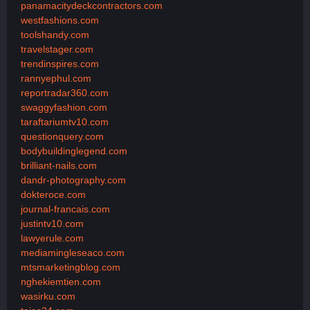
panamacitydeckcontractors.com
westfashions.com
toolshandy.com
travelstager.com
trendinspires.com
rannyephul.com
reportradar360.com
swaggyfashion.com
taraftariumtv10.com
questionquery.com
bodybuildinglegend.com
brilliant-nails.com
dandr-photography.com
dokteroce.com
journal-francais.com
justintv10.com
lawyerule.com
mediamingleseaco.com
mtsmarketingblog.com
nghekiemtien.com
wasirku.com