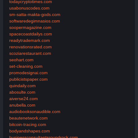
todaycryptotimes.com
usabonuscodes.com
sm-satta-makta-gods.com
softwaredegimnasios.com
soopermagazine.com
spacecoastdailys.com
readytrademark.com
renovationsrated.com
scoziarestaurant.com
seohart.com
set-cleaning.com
promodesignai.com
publicistspaper.com
quindaily.com
abosulte.com
aiverse24.com
anubella.com
audiobooksonaudible.com
beautenetwork.com
bitcoin-tracing.com
bodyandshapes.com
businessconsultantsroundrock.com