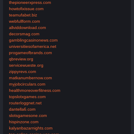
thepioneerxpress.com
howtofixissue.com
teamufabet.biz
webfullform.com
allviddownload.com
decorsmag.com
gamblingcasinonews.com
universitiesofamerica.net
progameofbrands.com
qbreview.org
servicewueste.org
zippyrevs.com
matkanumbernow.com
myjobcirculars.com
healthmoreoverfitness.com
topslotxgames.com
routerloggnet.net
dantella6.com
slotsgamesone.com
hispinzone.com
kalyanbazarnights.com