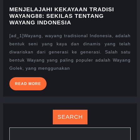
MENJELAJAHI KEKAYAAN TRADISI
WAYANG88: SEKILAS TENTANG
MENJELAJAHI
WAYANG INDONESIA
KEKAYAAN
TRADISI
[ad_1]Wayang, wayang tradisional Indonesia, adalah
WAYANG88:
bentuk seni yang kaya dan dinamis yang telah
SEKILAS
diwariskan dari generasi ke generasi. Salah satu
TENTANG
bentuk Wayang yang paling populer adalah Wayang
WAYANG
INDONESIA
Golek, yang menggunakan
READ
READ MORE
MORE
SEARCH