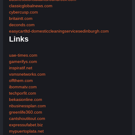
classicglobalnews.com
cybercusp.com
britaintt.com
deconds.com
easycartltd-domesticcleaningservicesedinburgh.com
Links
uae-times.com
gamerifys.com
inspiratif.net
vsmsnetworks.com
offthem.com
ibommatv.com
techporfit.com
bekasionline.com
nbusinessplan.com
greenlife360.com
cantshoutitout.com
expressufabet.biz
mypuertoplata.net