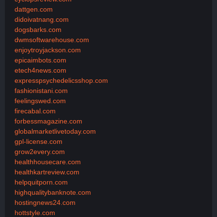
dattgen.com
didoivatnang.com
dogsbarks.com
dwmsoftwarehouse.com
enjoytroyjackson.com
epicaimbots.com
etech4news.com
expresspsychedelicsshop.com
fashionistani.com
feelingswed.com
firecabal.com
forbessmagazine.com
globalmarketlivetoday.com
gpl-license.com
grow2every.com
healthhousecare.com
healthkartreview.com
helpquitporn.com
highqualitybanknote.com
hostingnews24.com
hottstyle.com