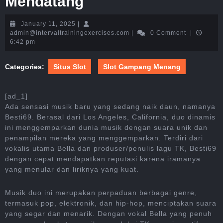
Mendatang
January
January 11, 2025
|
11,
admin@intervaltrainingexerc
admin@intervaltrainingexercises.com
|
0 Comment
|
2025
6:42 pm
Categories:
Situs Slot
Slot Gampang Menang
[ad_1]
Ada sensasi musik baru yang sedang naik daun, namanya
Besti69. Berasal dari Los Angeles, California, duo dinamis
ini menggemparkan dunia musik dengan suara unik dan
penampilan mereka yang menggemparkan. Terdiri dari
vokalis utama Bella dan produser/penulis lagu TK, Besti69
dengan cepat mendapatkan reputasi karena iramanya
yang menular dan liriknya yang kuat.
Musik duo ini merupakan perpaduan berbagai genre,
termasuk pop, elektronik, dan hip-hop, menciptakan suara
yang segar dan menarik. Dengan vokal Bella yang penuh