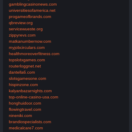
gamblingcasinonews.com
universitiesofamerica.net
progameofbrands.com
qbreview.org
servicewueste.org
zippyrevs.com
matkanumbernow.com
myjobcirculars.com
healthmoreoverfitness.com
topslotxgames.com
routerloggnet.net
dantella6.com
slotsgamesone.com
hispinzone.com
kalyanbazarnights.com
top-online-casino-usa.com
honghuidoor.com
flowingtravel.com
nineniki.com
brandiospecialists.com
medicalcare7.com