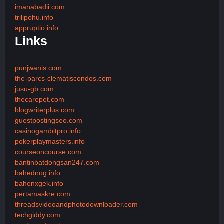
imanabadii.com
trilipohu.info
appruptio.info
Links
punjwanis.com
the-parcs-clematiscondos.com
jusu-gb.com
thecarepet.com
blogwriterplus.com
guestpostingseo.com
casinogambitpro.info
pokerplaymasters.info
courseoncourse.com
bantinbatdongsan247.com
bahednog.info
bahenxgek.info
pertamaskre.com
threadsvideoandphotodownloader.com
techgiddy.com