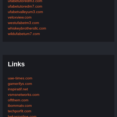
ufabetutoredm3.com
ufabetutoredm7.com
ufabetvalleyum3.com
veloxview.com
westufabetm3.com
whiskeybrothersllc.com
wildufabetum7.com
Links
uae-times.com
gamerifys.com
inspiratif.net
vsmsnetworks.com
offthem.com
ibommatv.com
techporfit.com
bekasionline.com