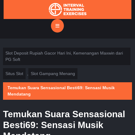
Skip
to
content
Open
Button
Slot Deposit Rupiah Gacor Hari Ini, Kemenangan Maxwin dari
PG Soft
Situs Slot
,
Slot Gampang Menang
Temukan Suara Sensasional Besti69: Sensasi Musik
Mendatang
Temukan Suara Sensasional
Besti69: Sensasi Musik