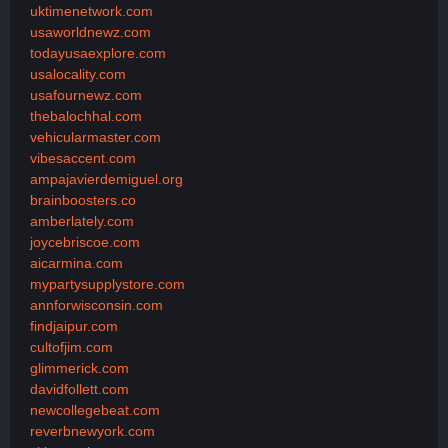
uktimenetwork.com
usaworldnewz.com
todayusaexplore.com
usalocality.com
usafournewz.com
thebalochhal.com
vehicularmaster.com
vibesaccent.com
ampajavierdemiguel.org
brainboosters.co
amberlately.com
joycebriscoe.com
aicarmina.com
mypartysupplystore.com
annforwisconsin.com
findjaipur.com
cultofjim.com
glimmerick.com
davidfollett.com
newcollegebeat.com
reverbnewyork.com