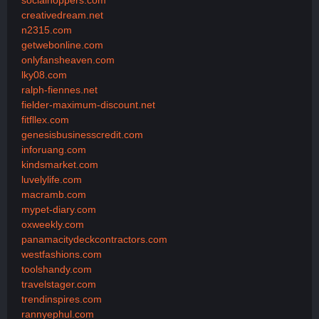
creativedream.net
n2315.com
getwebonline.com
onlyfansheaven.com
lky08.com
ralph-fiennes.net
fielder-maximum-discount.net
fitfllex.com
genesisbusinesscredit.com
inforuang.com
kindsmarket.com
luvelylife.com
macramb.com
mypet-diary.com
oxweekly.com
panamacitydeckcontractors.com
westfashions.com
toolshandy.com
travelstager.com
trendinspires.com
rannyephul.com