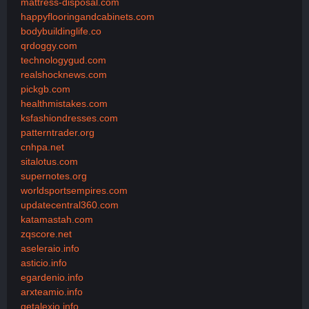
mattress-disposal.com
happyflooringandcabinets.com
bodybuildinglife.co
qrdoggy.com
technologygud.com
realshocknews.com
pickgb.com
healthmistakes.com
ksfashiondresses.com
patterntrader.org
cnhpa.net
sitalotus.com
supernotes.org
worldsportsempires.com
updatecentral360.com
katamastah.com
zqscore.net
aseleraio.info
asticio.info
egardenio.info
arxteamio.info
getalexio.info