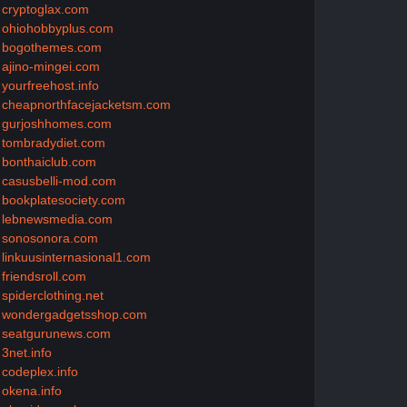
cryptoglax.com
ohiohobbyplus.com
bogothemes.com
ajino-mingei.com
yourfreehost.info
cheapnorthfacejacketsm.com
gurjoshhomes.com
tombradydiet.com
bonthaiclub.com
casusbelli-mod.com
bookplatesociety.com
lebnewsmedia.com
sonosonora.com
linkuusinternasional1.com
friendsroll.com
spiderclothing.net
wondergadgetsshop.com
seatgurunews.com
3net.info
codeplex.info
okena.info