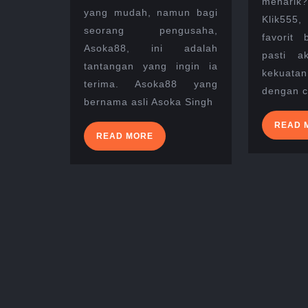
YANG
menar
yang mudah, namun bagi
BERKEMBANG
Klik555
DARI
seorang pengusaha,
favorit
AWAL
Asoka88, ini adalah
pasti a
tantangan yang ingin ia
kekuat
terima. Asoka88 yang
dengan c
bernama asli Asoka Singh
READ 
READ
READ MORE
MORE