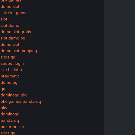
pkv games
demo slot
link slot gacor
slot
slot demo
demo slot gratis
slot demo pg
demo slot
demo slot mahjong
situs qq
sbobet login
live hk lotto
pragmatic
demo pg
qq
dominoqq pkv
pkv games bandarqq
pkv
dominoqq
bandarqq
poker online
situs qq