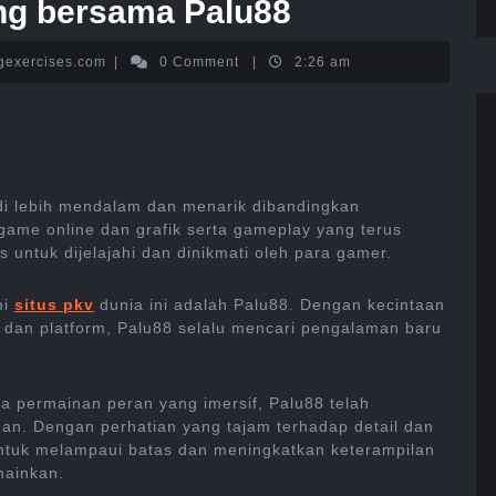
ng bersama Palu88
admin@intervaltrainingexercises.com
gexercises.com
|
0 Comment
|
2:26 am
di lebih mendalam dan menarik dibandingkan
ame online dan grafik serta gameplay yang terus
 untuk dijelajahi dan dinikmati oleh para gamer.
mi
situs pkv
dunia ini adalah Palu88. Dengan kecintaan
dan platform, Palu88 selalu mencari pengalaman baru
 permainan peran yang imersif, Palu88 telah
. Dengan perhatian yang tajam terhadap detail dan
untuk melampaui batas dan meningkatkan keterampilan
mainkan.