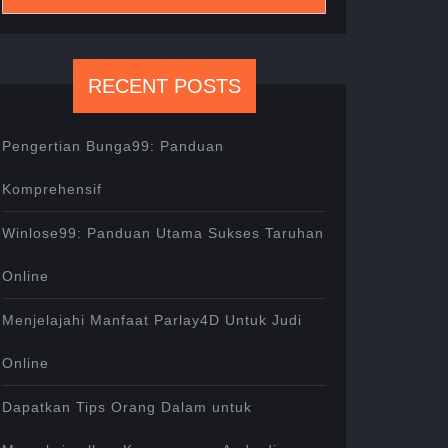
RECENT POSTS
Pengertian Bunga99: Panduan
Komprehensif
Winlose99: Panduan Utama Sukses Taruhan
Online
Menjelajahi Manfaat Parlay4D Untuk Judi
Online
Dapatkan Tips Orang Dalam untuk