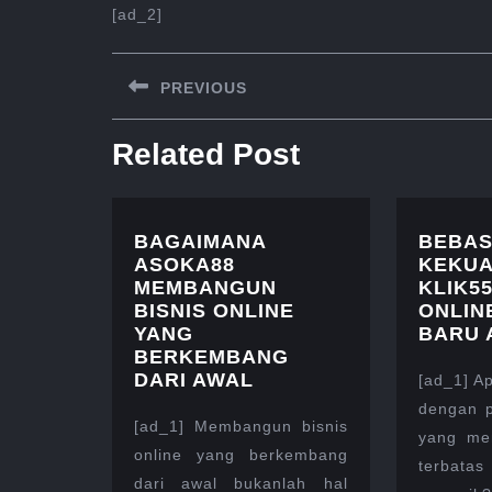
[ad_2]
Post
PREVIOUS
navigation
Previous
Related Post
post:
BAGAIMANA
BEBA
ASOKA88
KEKUA
MEMBANGUN
KLIK5
BISNIS ONLINE
ONLIN
YANG
BARU 
BERKEMBANG
BAGAIMANA
DARI AWAL
[ad_1] A
ASOKA88
dengan p
MEMBANGUN
[ad_1] Membangun bisnis
yang me
BISNIS
online yang berkembang
terbat
ONLINE
dari awal bukanlah hal