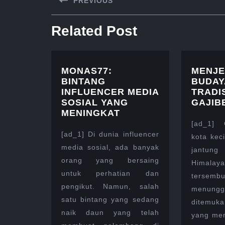
PREVIOUS
navigation
Previous
Related Post
post:
MONAS77:
MENJE
BINTANG
BUDAY
INFLUENCER MEDIA
TRADIS
SOSIAL YANG
GAJIB
MONAS77:
MENINGKAT
BINTANG
[ad_1] 
INFLUENCER
[ad_1] Di dunia influencer
kota keci
MEDIA
media sosial, ada banyak
jantun
SOSIAL
orang yang bersaing
Himalaya
YANG
untuk perhatian dan
MENINGKAT
terse
pengikut. Namun, salah
menu
satu bintang yang sedang
ditemuka
naik daun yang telah
yang me