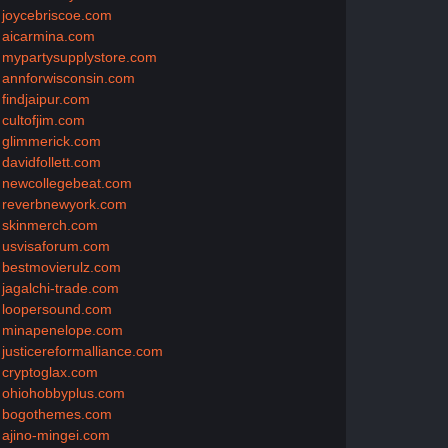
joycebriscoe.com
aicarmina.com
mypartysupplystore.com
annforwisconsin.com
findjaipur.com
cultofjim.com
glimmerick.com
davidfollett.com
newcollegebeat.com
reverbnewyork.com
skinmerch.com
usvisaforum.com
bestmovierulz.com
jagalchi-trade.com
loopersound.com
minapenelope.com
justicereformalliance.com
cryptoglax.com
ohiohobbyplus.com
bogothemes.com
ajino-mingei.com