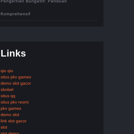
Pengertian Bunga99: Panduan
Komprehensif
Links
qiu qiu
situs pkv games
demo slot gacor
sbobet
situs qq
situs pkv resmi
pkv games
demo slot
link slot gacor
slot
slot demo