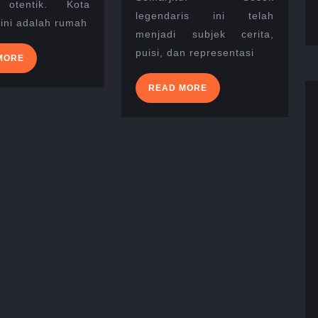
 otentik. Kota
legendaris ini telah
 ini adalah rumah
menjadi subjek cerita,
puisi, dan representasi
READ
MORE
MORE
READ
READ MORE
MORE