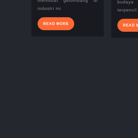
membuat gelombang di
budaya
industri ini
terpencil
READ
READ MORE
READ 
MORE