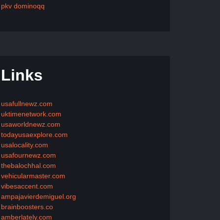
pkv dominoqq
Links
usafullnewz.com
uktimenetwork.com
usaworldnewz.com
todayusaexplore.com
usalocality.com
usafournewz.com
thebalochhal.com
vehicularmaster.com
vibesaccent.com
ampajavierdemiguel.org
brainboosters.co
amberlately.com