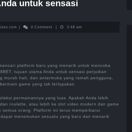
nda untuk sensasi
admin@intervaltrainingexercises.com
cises.com
|
0 Comment
|
3:48 am
mencari platform baru yang menarik untuk mencoba
S78BET, tujuan utama Anda untuk sensasi perjudian
ng murah hati, dan antarmuka yang ramah pengguna,
bermain game yang tak terlupakan.
koleksi permainannya yang luas. Apakah Anda lebih
 dan roulette, atau lebih ke slot video modern dan game
k semua orang. Platform ini terus memperbarui
u dapat menemukan sesuatu yang baru dan menarik