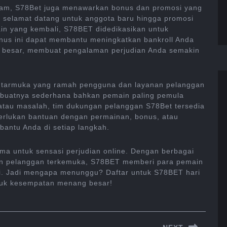
gam, S78Bet juga menawarkan bonus dan promosi yang
 selamat datang untuk anggota baru hingga promosi
ain yang kembali, S78BET didedikasikan untuk
us ini dapat membantu meningkatkan bankroll Anda
 besar, membuat pengalaman perjudian Anda semakin
antarmuka yang ramah pengguna dan layanan pelanggan
embuatnya sederhana bahkan pemain paling pemula
 atau masalah, tim dukungan pelanggan S78Bet tersedia
rlukan bantuan dengan permainan, bonus, atau
bantu Anda di setiap langkah.
ma untuk sensasi perjudian online. Dengan berbagai
an pelanggan terkemuka, S78BET memberi para pemain
i. Jadi mengapa menunggu? Daftar untuk S78BET hari
ntuk kesempatan menang besar!