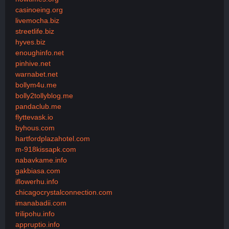
casinoeing.org
livemocha.biz
streetlife.biz
hyves.biz
enoughinfo.net
pinhive.net
warnabet.net
bollym4u.me
bolly2tollyblog.me
pandaclub.me
flyttevask.io
byhous.com
hartfordplazahotel.com
m-918kissapk.com
nabavkame.info
gakbiasa.com
iflowerhu.info
chicagocrystalconnection.com
imanabadii.com
trilipohu.info
appruptio.info