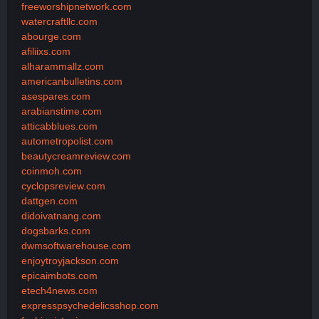
freeworshipnetwork.com
watercraftllc.com
abourge.com
afiliixs.com
alharammallz.com
americanbulletins.com
asespares.com
arabianstime.com
atticabblues.com
autometropolist.com
beautycreamreview.com
coinmoh.com
cyclopsreview.com
dattgen.com
didoivatnang.com
dogsbarks.com
dwmsoftwarehouse.com
enjoytroyjackson.com
epicaimbots.com
etech4news.com
expresspsychedelicsshop.com