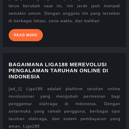
PANDU
terus berubah saat ini, tim jarak jauh menjadi
UNTUK
semakin umum. Dengan anggota tim yang tersebar
TIM
di berbagai lokasi, zona waktu, dan bahkan
JARAK
JAUH
READ
READ MORE
MORE
BAGAIMANA LIGA188 MEREVOLUSI
PENGALAMAN TARUHAN ONLINE DI
BAGAIMANA
INDONESIA
LIGA188
MEREVOLUSI
[ad_1] Liga188 adalah platform taruhan online
PENGALAMAN
revolusioner yang mengubah permainan bagi
TARUHAN
penggemar olahraga di Indonesia. Dengan
ONLINE
antarmuka yang ramah pengguna, berbagai opsi
DI
INDONESIA
taruhan olahraga, dan sistem pembayaran yang
aman, Liga188