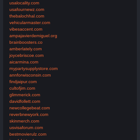
usalocality.com
usafournewz.com
thebalochhal.com
vehicularmaster.com
vibesaccent.com
ampajavierdemiguel.org
brainboosters.co
amberlately.com
joycebriscoe.com
aicarmina.com
mypartysupplystore.com
annforwisconsin.com
findjaipur.com
cultofjim.com
glimmerick.com
davidfollett.com
newcollegebeat.com
reverbnewyork.com
skinmerch.com
usvisaforum.com
bestmovierulz.com