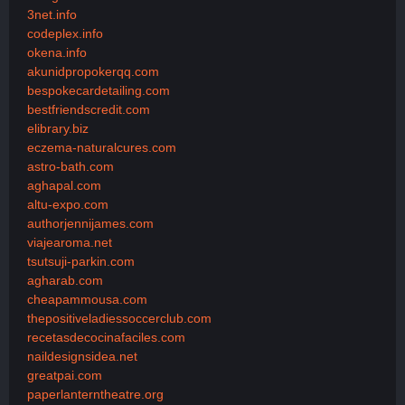
3net.info
codeplex.info
okena.info
akunidpropokerqq.com
bespokecardetailing.com
bestfriendscredit.com
elibrary.biz
eczema-naturalcures.com
astro-bath.com
aghapal.com
altu-expo.com
authorjennijames.com
viajearoma.net
tsutsuji-parkin.com
agharab.com
cheapammousa.com
thepositiveladiessoccerclub.com
recetasdecocinafaciles.com
naildesignsidea.net
greatpai.com
paperlanterntheatre.org