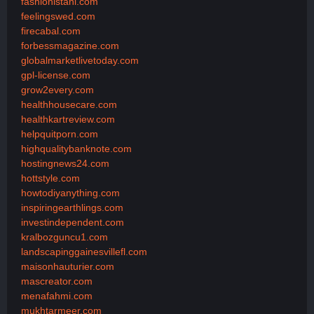
fashionistani.com
feelingswed.com
firecabal.com
forbessmagazine.com
globalmarketlivetoday.com
gpl-license.com
grow2every.com
healthhousecare.com
healthkartreview.com
helpquitporn.com
highqualitybanknote.com
hostingnews24.com
hottstyle.com
howtodiyanything.com
inspiringearthlings.com
investindependent.com
kralbozguncu1.com
landscapinggainesvillefl.com
maisonhauturier.com
mascreator.com
menafahmi.com
mukhtarmeer.com