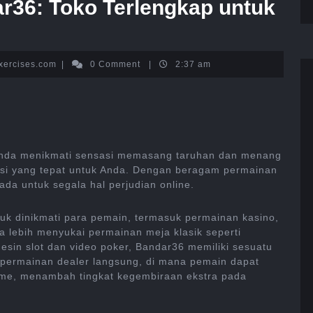
r36: Toko Terlengkap untuk
admin@intervaltrainingexercises.com
xercises.com
|
0 Comment
|
2:37 am
Anda menikmati sensasi memasang taruhan dan menang
asi yang tepat untuk Anda. Dengan beragam permainan
ada untuk segala hal perjudian online.
k dinikmati para pemain, termasuk permainan kasino,
a lebih menyukai permainan meja klasik seperti
esin slot dan video poker, Bandar36 memiliki sesuatu
 permainan dealer langsung, di mana pemain dapat
time, menambah tingkat kegembiraan ekstra pada