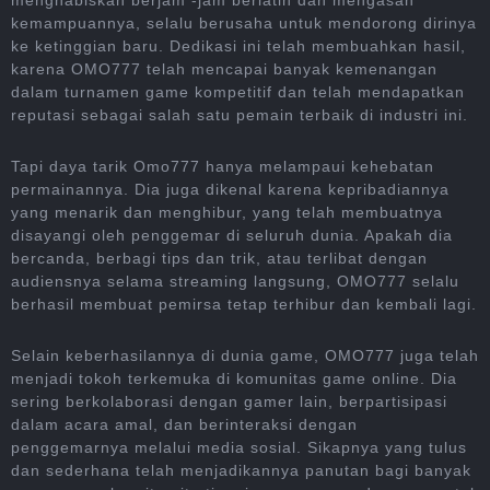
menghabiskan berjam -jam berlatih dan mengasah
kemampuannya, selalu berusaha untuk mendorong dirinya
ke ketinggian baru. Dedikasi ini telah membuahkan hasil,
karena OMO777 telah mencapai banyak kemenangan
dalam turnamen game kompetitif dan telah mendapatkan
reputasi sebagai salah satu pemain terbaik di industri ini.
Tapi daya tarik Omo777 hanya melampaui kehebatan
permainannya. Dia juga dikenal karena kepribadiannya
yang menarik dan menghibur, yang telah membuatnya
disayangi oleh penggemar di seluruh dunia. Apakah dia
bercanda, berbagi tips dan trik, atau terlibat dengan
audiensnya selama streaming langsung, OMO777 selalu
berhasil membuat pemirsa tetap terhibur dan kembali lagi.
Selain keberhasilannya di dunia game, OMO777 juga telah
menjadi tokoh terkemuka di komunitas game online. Dia
sering berkolaborasi dengan gamer lain, berpartisipasi
dalam acara amal, dan berinteraksi dengan
penggemarnya melalui media sosial. Sikapnya yang tulus
dan sederhana telah menjadikannya panutan bagi banyak