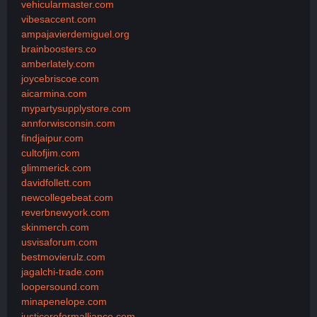
vehicularmaster.com
vibesaccent.com
ampajavierdemiguel.org
brainboosters.co
amberlately.com
joycebriscoe.com
aicarmina.com
mypartysupplystore.com
annforwisconsin.com
findjaipur.com
cultofjim.com
glimmerick.com
davidfollett.com
newcollegebeat.com
reverbnewyork.com
skinmerch.com
usvisaforum.com
bestmovierulz.com
jagalchi-trade.com
loopersound.com
minapenelope.com
justicereformalliance.com