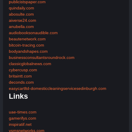
publicistspaper.com
quindaily.com
abosulte.com
aiverse24.com
anubella.com
audiobooksonaudible.com
beautenetwork.com
bitcoin-tracing.com
bodyandshapes.com
businessconsultantsroundrock.com
classicglobalnews.com
cybercusp.com
britaintt.com
deconds.com
easycartltd-domesticcleaningservicesedinburgh.com
Links
uae-times.com
gamerifys.com
inspiratif.net
vsmsnetworks.com