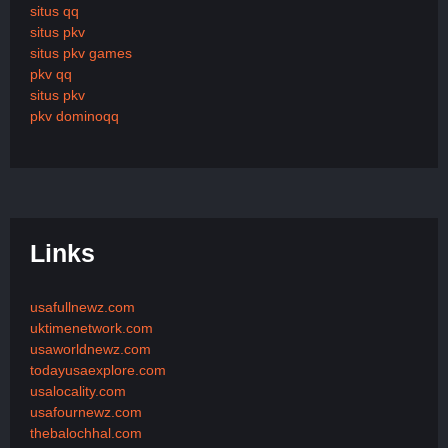
situs qq
situs pkv
situs pkv games
pkv qq
situs pkv
pkv dominoqq
Links
usafullnewz.com
uktimenetwork.com
usaworldnewz.com
todayusaexplore.com
usalocality.com
usafournewz.com
thebalochhal.com