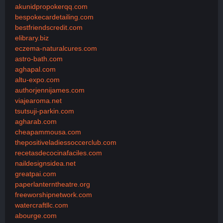
akunidpropokerqq.com
bespokecardetailing.com
bestfriendscredit.com
elibrary.biz
eczema-naturalcures.com
astro-bath.com
aghapal.com
altu-expo.com
authorjennijames.com
viajearoma.net
tsutsuji-parkin.com
agharab.com
cheapammousa.com
thepositiveladiessoccerclub.com
recetasdecocinafaciles.com
naildesignsidea.net
greatpai.com
paperlanterntheatre.org
freeworshipnetwork.com
watercraftllc.com
abourge.com