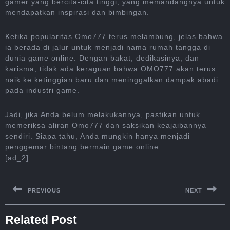
gamer yang bercita-cita tinggi, yang memandangnya untuk
mendapatkan inspirasi dan bimbingan.
Ketika popularitas Omo777 terus melambung, jelas bahwa
ia berada di jalur untuk menjadi nama rumah tangga di
dunia game online. Dengan bakat, dedikasinya, dan
karisma, tidak ada keraguan bahwa OMO777 akan terus
naik ke ketinggian baru dan meninggalkan dampak abadi
pada industri game.
Jadi, jika Anda belum melakukannya, pastikan untuk
memeriksa aliran Omo777 dan saksikan keajaibannya
sendiri. Siapa tahu, Anda mungkin hanya menjadi
penggemar bintang bermain game online.
[ad_2]
Post
navigation
PREVIOUS
NEXT
Previous
Next
Related Post
post:
post: