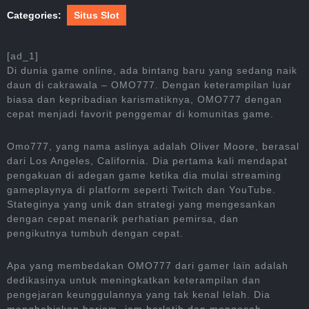
Categories:
Situs Slot
[ad_1]
Di dunia game online, ada bintang baru yang sedang naik
daun di cakrawala – OMO777. Dengan keterampilan luar
biasa dan kepribadian karismatiknya, OMO777 dengan
cepat menjadi favorit penggemar di komunitas game.
Omo777, yang nama aslinya adalah Oliver Moore, berasal
dari Los Angeles, California. Dia pertama kali mendapat
pengakuan di adegan game ketika dia mulai streaming
gameplaynya di platform seperti Twitch dan YouTube.
Stateginya yang unik dan strategi yang mengesankan
dengan cepat menarik perhatian pemirsa, dan
pengikutnya tumbuh dengan cepat.
Apa yang membedakan OMO777 dari gamer lain adalah
dedikasinya untuk meningkatkan keterampilan dan
pengejaran keunggulannya yang tak kenal lelah. Dia