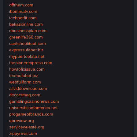
offthem.com
ibommatv.com
techporfit.com
bekasionline.com
nbusinessplan.com
greenlife360.com
cantshoutitout.com
expressufabet.biz
mypuertoplata.net
thepioneerxpress.com
howtofixissue.com
teamufabet.biz
webfullform.com
allviddownload.com
decorsmag.com
gamblingcasinonews.com
universitiesofamerica.net
progameofbrands.com
qbreview.org
servicewueste.org
zippyrevs.com