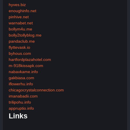
hyves.biz
enoughinfo.net
pinhive.net
warnabet.net
bollym4u.me
bolly2tollyblog.me
pandaclub.me
flyttevask.io
byhous.com
hartfordplazahotel.com
m-918kissapk.com
nabavkame.info
gakbiasa.com
iflowerhu.info
chicagocrystalconnection.com
imanabadii.com
trilipohu.info
appruptio.info
Links