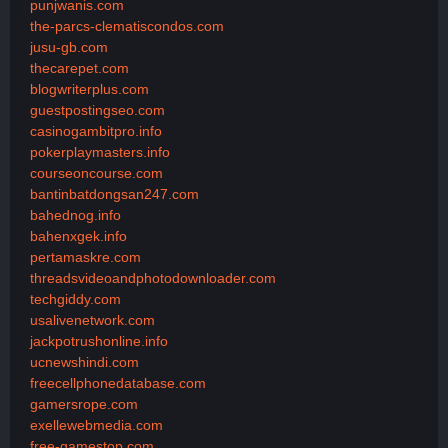
punjwanis.com
the-parcs-clematiscondos.com
jusu-gb.com
thecarepet.com
blogwriterplus.com
guestpostingseo.com
casinogambitpro.info
pokerplaymasters.info
courseoncourse.com
bantinbatdongsan247.com
bahednog.info
bahenxgek.info
pertamaskre.com
threadsvideoandphotodownloader.com
techgiddy.com
usalivenetwork.com
jackpotrushonline.info
ucnewshindi.com
freecellphonedatabase.com
gamersrope.com
exellewebmedia.com
free-gamestop.com