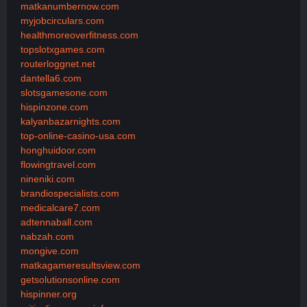
matkanumbernow.com
myjobcirculars.com
healthmoreoverfitness.com
topslotxgames.com
routerloggnet.net
dantella6.com
slotsgamesone.com
hispinzone.com
kalyanbazarnights.com
top-online-casino-usa.com
honghuidoor.com
flowingtravel.com
nineniki.com
brandiospecialists.com
medicalcare7.com
adtennaball.com
nabzah.com
mongive.com
matkagameresultsview.com
getsolutionsonline.com
hispinner.org