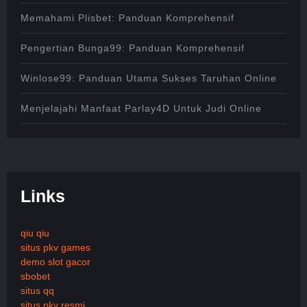
Memahami Plisbet: Panduan Komprehensif
Pengertian Bunga99: Panduan Komprehensif
Winlose99: Panduan Utama Sukses Taruhan Online
Menjelajahi Manfaat Parlay4D Untuk Judi Online
Links
qiu qiu
situs pkv games
demo slot gacor
sbobet
situs qq
situs pkv resmi