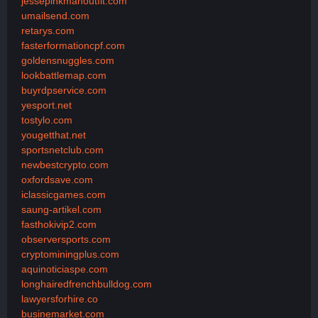
jessepinkmanoutfit.com
umailsend.com
retarys.com
fasterformationcpf.com
goldensnuggles.com
lookbattlemap.com
buyrdpservice.com
yesport.net
tostylo.com
yougetthat.net
sportsnetclub.com
newbestcrypto.com
oxfordsave.com
iclassicgames.com
saung-artikel.com
fasthokivip2.com
observersports.com
cryptominingplus.com
aquinoticiaspe.com
longhairedfrenchbulldog.com
lawyersforhire.co
businemarket.com