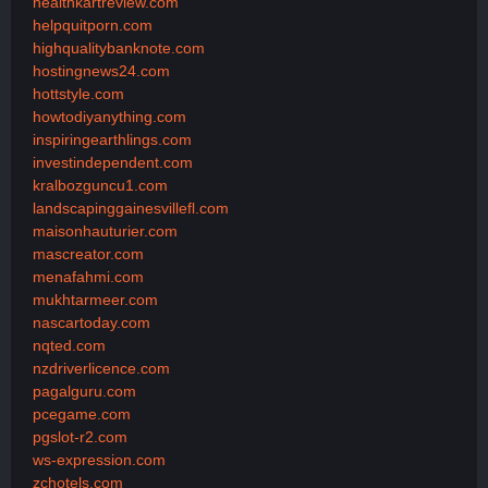
healthkartreview.com
helpquitporn.com
highqualitybanknote.com
hostingnews24.com
hottstyle.com
howtodiyanything.com
inspiringearthlings.com
investindependent.com
kralbozguncu1.com
landscapinggainesvillefl.com
maisonhauturier.com
mascreator.com
menafahmi.com
mukhtarmeer.com
nascartoday.com
nqted.com
nzdriverlicence.com
pagalguru.com
pcegame.com
pgslot-r2.com
ws-expression.com
zchotels.com