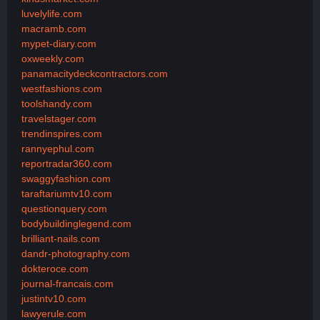
luvelylife.com
macramb.com
mypet-diary.com
oxweekly.com
panamacitydeckcontractors.com
westfashions.com
toolshandy.com
travelstager.com
trendinspires.com
rannyephul.com
reportradar360.com
swaggyfashion.com
taraftariumtv10.com
questionquery.com
bodybuildinglegend.com
brilliant-nails.com
dandr-photography.com
dokteroce.com
journal-francais.com
justintv10.com
lawyerule.com