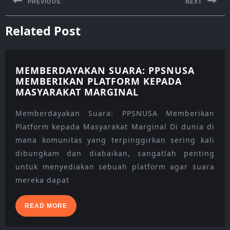
navigation
PREVIOUS
NEXT
Previous
Next
Related Post
post:
post:
MEMBERDAYAKAN SUARA: PPSNUSA
MEMBERIKAN PLATFORM KEPADA
MEMBERDAYAKAN
MASYARAKAT MARGINAL
SUARA:
PPSNUSA
Memberdayakan Suara: PPSNUSA Memberikan
MEMBERIKAN
Platform kepada Masyarakat Marginal Di dunia di
PLATFORM
mana komunitas yang terpinggirkan sering kali
KEPADA
dibungkam dan diabaikan, sangatlah penting
MASYARAKAT
MARGINAL
untuk menyediakan sebuah platform agar suara
mereka dapat
READ
READ MORE
MORE