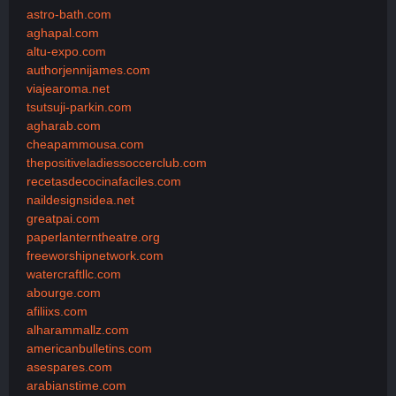
astro-bath.com
aghapal.com
altu-expo.com
authorjennijames.com
viajearoma.net
tsutsuji-parkin.com
agharab.com
cheapammousa.com
thepositiveladiessoccerclub.com
recetasdecocinafaciles.com
naildesignsidea.net
greatpai.com
paperlanterntheatre.org
freeworshipnetwork.com
watercraftllc.com
abourge.com
afiliixs.com
alharammallz.com
americanbulletins.com
asespares.com
arabianstime.com