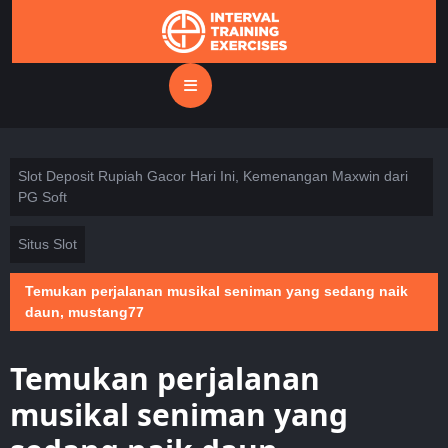
Skip
to
content
Open
Button
Slot Deposit Rupiah Gacor Hari Ini, Kemenangan Maxwin dari
PG Soft
Situs Slot
Temukan perjalanan musikal seniman yang sedang naik
daun, mustang77
Temukan perjalanan
musikal seniman yang