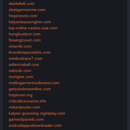
dantella6.com
slotsgamesone.com
hispinzone.com
kalyanbazarnights.com
top-online-casino-usa.com
honghuidoor.com
flowingtravel.com
nineniki.com
brandiospecialists.com
medicalcare7.com
adtennaball.com
nabzah.com
mongive.com
matkagameresultsview.com
getsolutionsonline.com
hispinner.org
criticalinsurance.info
nokariposter.com
kalyan-guessing-nightplay.com
gameofpanels.com
androidappsdownloader.com