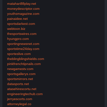
matahari88play.net
moneydescriptor.com
youthsmagazine.com
painaidee.net
sportsdarkest.com
webtoon.biz
thesportswires.com
hyungpro.com
sportingnewsnet.com
sportstime24day.com
sporteslive.com
theblingblingshields.com
pinkfrenchtipnails.com
newgamestv.com
sportsgallerys.com
sportsmirrors.net
datasports.net
atasehirescortu.net
engineeringtechub.com
jerryescorts.com
attorneylegal.co