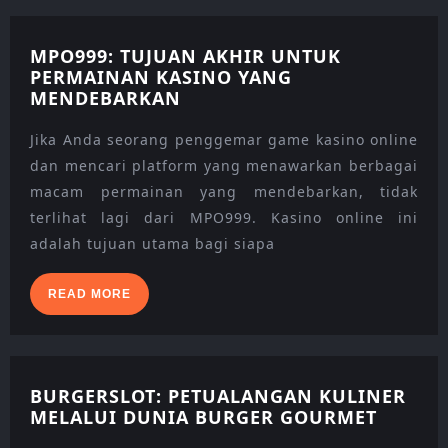
MPO999: TUJUAN AKHIR UNTUK
PERMAINAN KASINO YANG
MPO999:
MENDEBARKAN
TUJUAN
AKHIR
Jika Anda seorang penggemar game kasino online
UNTUK
dan mencari platform yang menawarkan berbagai
PERMAINAN
macam permainan yang mendebarkan, tidak
KASINO
terlihat lagi dari MPO999. Kasino online ini
YANG
MENDEBARKAN
adalah tujuan utama bagi siapa
READ
READ MORE
MORE
BURGERSLOT: PETUALANGAN KULINER
BURGER
MELALUI DUNIA BURGER GOURMET
PETUA