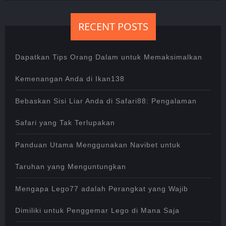
RECENT POSTS
Dapatkan Tips Orang Dalam untuk Memaksimalkan
Kemenangan Anda di Ikan138
Bebaskan Sisi Liar Anda di Safari88: Pengalaman
Safari yang Tak Terlupakan
Panduan Utama Menggunakan Navibet untuk
Taruhan yang Menguntungkan
Mengapa Lego77 adalah Perangkat yang Wajib
Dimiliki untuk Penggemar Lego di Mana Saja