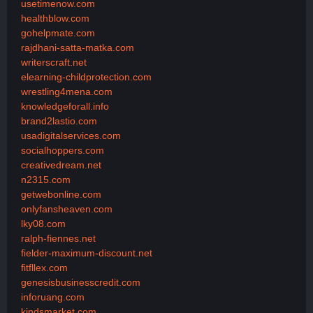
usetimenow.com
healthblow.com
gohelpmate.com
rajdhani-satta-matka.com
writerscraft.net
elearning-childprotection.com
wrestling4mena.com
knowledgeforall.info
brand2lastio.com
usadigitalservices.com
socialhoppers.com
creativedream.net
n2315.com
getwebonline.com
onlyfansheaven.com
lky08.com
ralph-fiennes.net
fielder-maximum-discount.net
fitfllex.com
genesisbusinesscredit.com
inforuang.com
kindsmarket.com