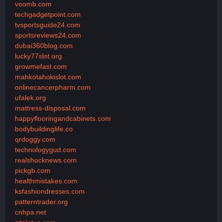
voomb.com
techgadgetpoint.com
tvsportsguide24.com
sportsreviews24.com
dubai360blog.com
lucky77slot.org
growmefast.com
mahkotahokislot.com
onlinecancerpharm.com
ufalek.org
mattress-disposal.com
happyflooringandcabinets.com
bodybuildinglife.co
qrdoggy.com
technologygud.com
realshocknews.com
pickgb.com
healthmistakes.com
ksfashiondresses.com
patterntrader.org
cnhpa.net