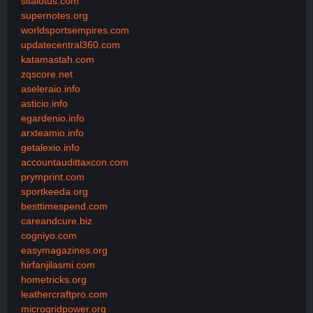
sitalotus.com
supernotes.org
worldsportsempires.com
updatecentral360.com
katamastah.com
zqscore.net
aseleraio.info
asticio.info
egardenio.info
arxteamio.info
getalexio.info
accountaudittaxcon.com
prymprint.com
sportkeeda.org
besttimespend.com
careandcure.biz
cogniyo.com
easymagazines.org
hirfanjilasmi.com
hometricks.org
leathercraftpro.com
microgridpower.org