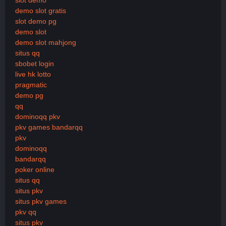
demo slot gratis
slot demo pg
demo slot
demo slot mahjong
situs qq
sbobet login
live hk lotto
pragmatic
demo pg
qq
dominoqq pkv
pkv games bandarqq
pkv
dominoqq
bandarqq
poker online
situs qq
situs pkv
situs pkv games
pkv qq
situs pkv