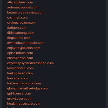
atticabblues.com
autometropolist.com
beautycreamreview.com
coinmoh.com
cyclopsreview.com
dattgen.com
didoivatnang.com
dogsbarks.com
dwmsoftwarehouse.com
enjoytroyjackson.com
epicaimbots.com
etech4news.com
expresspsychedelicsshop.com
fashionistani.com
feelingswed.com
firecabal.com
forbessmagazine.com
globalmarketlivetoday.com
gpl-license.com
grow2every.com
healthhousecare.com