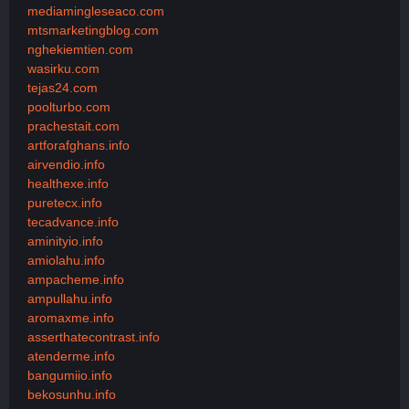
mediamingleseaco.com
mtsmarketingblog.com
nghekiemtien.com
wasirku.com
tejas24.com
poolturbo.com
prachestait.com
artforafghans.info
airvendio.info
healthexe.info
puretecx.info
tecadvance.info
aminityio.info
amiolahu.info
ampacheme.info
ampullahu.info
aromaxme.info
asserthatecontrast.info
atenderme.info
bangumiio.info
bekosunhu.info