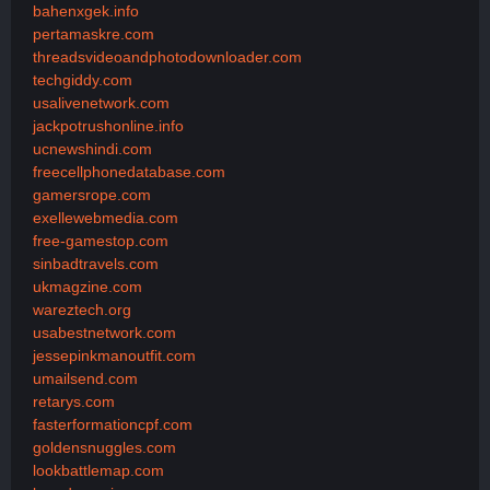
bahenxgek.info
pertamaskre.com
threadsvideoandphotodownloader.com
techgiddy.com
usalivenetwork.com
jackpotrushonline.info
ucnewshindi.com
freecellphonedatabase.com
gamersrope.com
exellewebmedia.com
free-gamestop.com
sinbadtravels.com
ukmagzine.com
wareztech.org
usabestnetwork.com
jessepinkmanoutfit.com
umailsend.com
retarys.com
fasterformationcpf.com
goldensnuggles.com
lookbattlemap.com