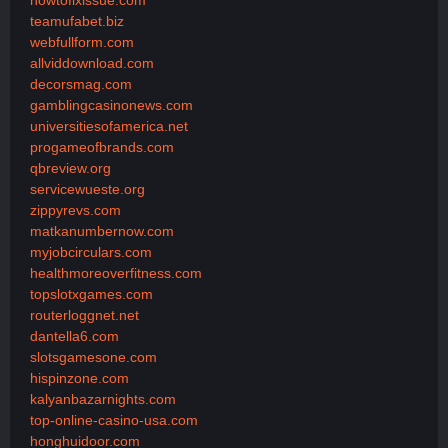
teamufabet.biz
webfullform.com
allviddownload.com
decorsmag.com
gamblingcasinonews.com
universitiesofamerica.net
progameofbrands.com
qbreview.org
servicewueste.org
zippyrevs.com
matkanumbernow.com
myjobcirculars.com
healthmoreoverfitness.com
topslotxgames.com
routerloggnet.net
dantella6.com
slotsgamesone.com
hispinzone.com
kalyanbazarnights.com
top-online-casino-usa.com
honghuidoor.com