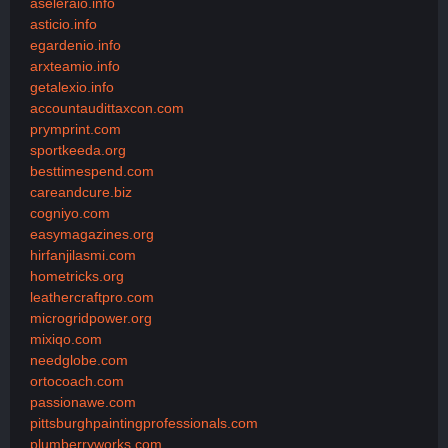
aseleraio.info
asticio.info
egardenio.info
arxteamio.info
getalexio.info
accountaudittaxcon.com
prymprint.com
sportkeeda.org
besttimespend.com
careandcure.biz
cogniyo.com
easymagazines.org
hirfanjilasmi.com
hometricks.org
leathercraftpro.com
microgridpower.org
mixiqo.com
needglobe.com
ortocoach.com
passionawe.com
pittsburghpaintingprofessionals.com
plumberryworks.com