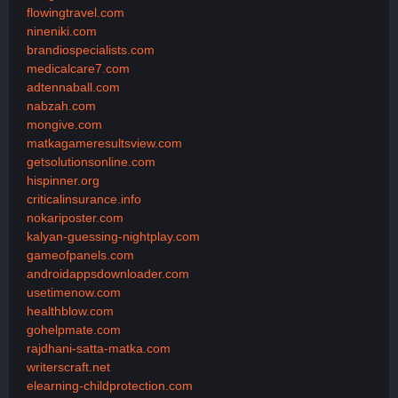
flowingtravel.com
nineniki.com
brandiospecialists.com
medicalcare7.com
adtennaball.com
nabzah.com
mongive.com
matkagameresultsview.com
getsolutionsonline.com
hispinner.org
criticalinsurance.info
nokariposter.com
kalyan-guessing-nightplay.com
gameofpanels.com
androidappsdownloader.com
usetimenow.com
healthblow.com
gohelpmate.com
rajdhani-satta-matka.com
writerscraft.net
elearning-childprotection.com