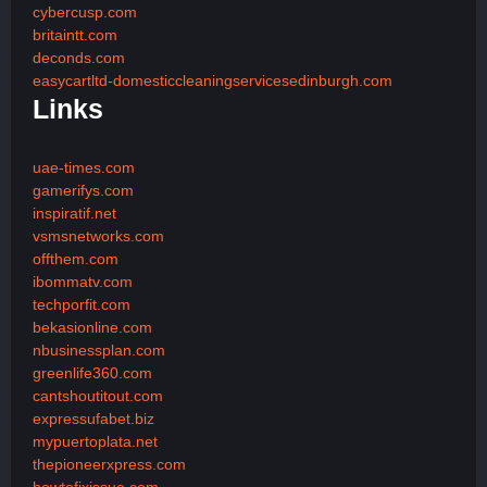
cybercusp.com
britaintt.com
deconds.com
easycartltd-domesticcleaningservicesedinburgh.com
Links
uae-times.com
gamerifys.com
inspiratif.net
vsmsnetworks.com
offthem.com
ibommatv.com
techporfit.com
bekasionline.com
nbusinessplan.com
greenlife360.com
cantshoutitout.com
expressufabet.biz
mypuertoplata.net
thepioneerxpress.com
howtofixissue.com