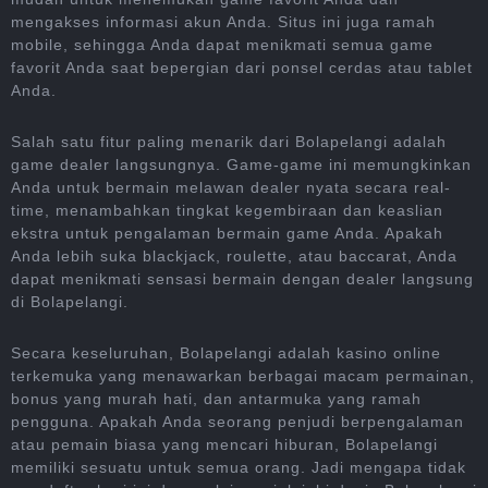
mengakses informasi akun Anda. Situs ini juga ramah
mobile, sehingga Anda dapat menikmati semua game
favorit Anda saat bepergian dari ponsel cerdas atau tablet
Anda.
Salah satu fitur paling menarik dari Bolapelangi adalah
game dealer langsungnya. Game-game ini memungkinkan
Anda untuk bermain melawan dealer nyata secara real-
time, menambahkan tingkat kegembiraan dan keaslian
ekstra untuk pengalaman bermain game Anda. Apakah
Anda lebih suka blackjack, roulette, atau baccarat, Anda
dapat menikmati sensasi bermain dengan dealer langsung
di Bolapelangi.
Secara keseluruhan, Bolapelangi adalah kasino online
terkemuka yang menawarkan berbagai macam permainan,
bonus yang murah hati, dan antarmuka yang ramah
pengguna. Apakah Anda seorang penjudi berpengalaman
atau pemain biasa yang mencari hiburan, Bolapelangi
memiliki sesuatu untuk semua orang. Jadi mengapa tidak