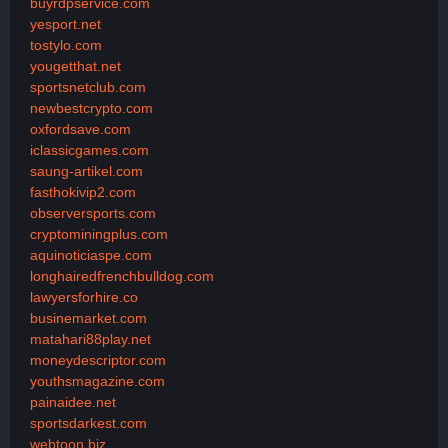
buyrdpservice.com
yesport.net
tostylo.com
yougetthat.net
sportsnetclub.com
newbestcrypto.com
oxfordsave.com
iclassicgames.com
saung-artikel.com
fasthokivip2.com
observersports.com
cryptominingplus.com
aquinoticiaspe.com
longhairedfrenchbulldog.com
lawyersforhire.co
businemarket.com
matahari88play.net
moneydescriptor.com
youthsmagazine.com
painaidee.net
sportsdarkest.com
webtoon.biz