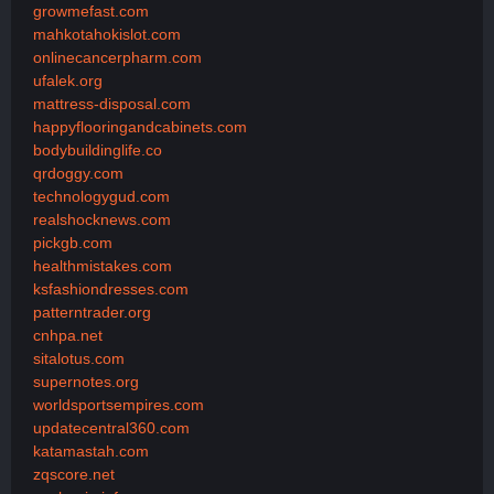
growmefast.com
mahkotahokislot.com
onlinecancerpharm.com
ufalek.org
mattress-disposal.com
happyflooringandcabinets.com
bodybuildinglife.co
qrdoggy.com
technologygud.com
realshocknews.com
pickgb.com
healthmistakes.com
ksfashiondresses.com
patterntrader.org
cnhpa.net
sitalotus.com
supernotes.org
worldsportsempires.com
updatecentral360.com
katamastah.com
zqscore.net