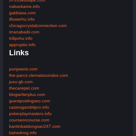
nabavkame.info
gakbiasa.com
iflowerhu.info
chicagocrystalconnection.com
imanabadii.com
trilipohu.info
appruptio.info
Links
punjwanis.com
the-parcs-clematiscondos.com
jusu-gb.com
thecarepet.com
blogwriterplus.com
guestpostingseo.com
casinogambitpro.info
pokerplaymasters.info
courseoncourse.com
bantinbatdongsan247.com
bahednog.info