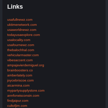
Links
usafullnewz.com
uktimenetwork.com
usaworldnewz.com
todayusaexplore.com
usalocality.com
usafournewz.com
thebalochhal.com
vehicularmaster.com
vibesaccent.com
ampajavierdemiguel.org
brainboosters.co
amberlately.com
joycebriscoe.com
aicarmina.com
mypartysupplystore.com
annforwisconsin.com
findjaipur.com
cultofjim.com