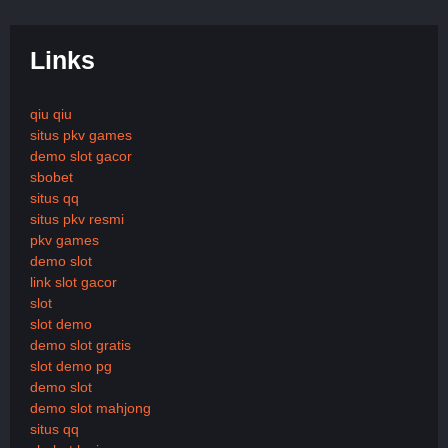
Links
qiu qiu
situs pkv games
demo slot gacor
sbobet
situs qq
situs pkv resmi
pkv games
demo slot
link slot gacor
slot
slot demo
demo slot gratis
slot demo pg
demo slot
demo slot mahjong
situs qq