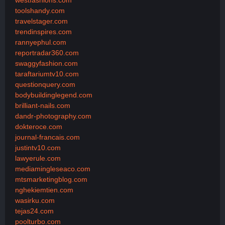
toolshandy.com
travelstager.com
trendinspires.com
rannyephul.com
reportradar360.com
swaggyfashion.com
taraftariumtv10.com
questionquery.com
bodybuildinglegend.com
brilliant-nails.com
dandr-photography.com
dokteroce.com
journal-francais.com
justintv10.com
lawyerule.com
mediamingleseaco.com
mtsmarketingblog.com
nghekiemtien.com
wasirku.com
tejas24.com
poolturbo.com