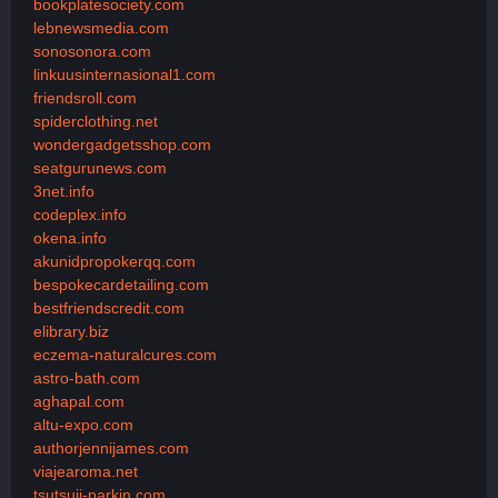
bookplatesociety.com
lebnewsmedia.com
sonosonora.com
linkuusinternasional1.com
friendsroll.com
spiderclothing.net
wondergadgetsshop.com
seatgurunews.com
3net.info
codeplex.info
okena.info
akunidpropokerqq.com
bespokecardetailing.com
bestfriendscredit.com
elibrary.biz
eczema-naturalcures.com
astro-bath.com
aghapal.com
altu-expo.com
authorjennijames.com
viajearoma.net
tsutsuji-parkin.com