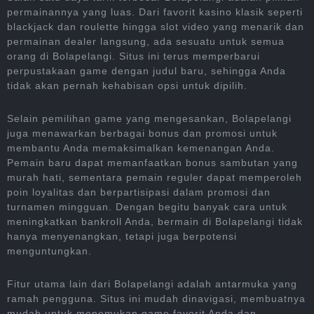
permainannya yang luas. Dari favorit kasino klasik seperti
blackjack dan roulette hingga slot video yang menarik dan
permainan dealer langsung, ada sesuatu untuk semua
orang di Bolapelangi. Situs ini terus memperbarui
perpustakaan game dengan judul baru, sehingga Anda
tidak akan pernah kehabisan opsi untuk dipilih.
Selain pemilihan game yang mengesankan, Bolapelangi
juga menawarkan berbagai bonus dan promosi untuk
membantu Anda memaksimalkan kemenangan Anda.
Pemain baru dapat memanfaatkan bonus sambutan yang
murah hati, sementara pemain reguler dapat memperoleh
poin loyalitas dan berpartisipasi dalam promosi dan
turnamen mingguan. Dengan begitu banyak cara untuk
meningkatkan bankroll Anda, bermain di Bolapelangi tidak
hanya menyenangkan, tetapi juga berpotensi
menguntungkan.
Fitur utama lain dari Bolapelangi adalah antarmuka yang
ramah pengguna. Situs ini mudah dinavigasi, membuatnya
mudah untuk menemukan game favorit Anda dan