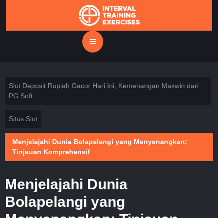
Skip
to
content
Open
Button
Slot Deposit Rupiah Gacor Hari Ini, Kemenangan Maxwin dari
PG Soft
Situs Slot
Menjelajahi Dunia Bolapelangi yang Menyenangkan:
Tinjauan Komprehensif
Menjelajahi Dunia
Bolapelangi yang