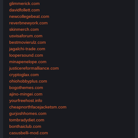
glimmerick.com
davidfollett.com
newcollegebeat.com
reverbnewyork.com
skinmerch.com
usvisaforum.com
bestmovierulz.com
jagalchi-trade.com
loopersound.com
minapenelope.com
justicereformalliance.com
cryptoglax.com
ohiohobbyplus.com
bogothemes.com
ajino-mingei.com
yourfreehost.info
cheapnorthfacejacketsm.com
gurjoshhomes.com
tombradydiet.com
bonthaiclub.com
casusbelli-mod.com