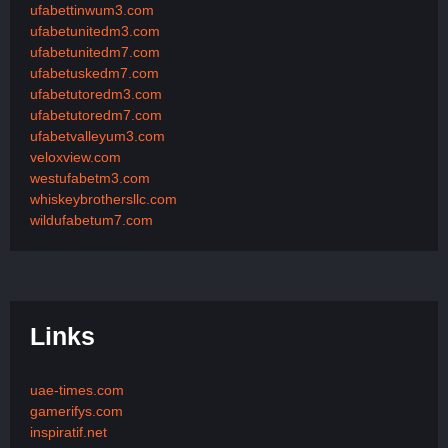
ufabettinwum3.com
ufabetunitedm3.com
ufabetunitedm7.com
ufabetuskedm7.com
ufabetutoredm3.com
ufabetutoredm7.com
ufabetvalleyum3.com
veloxview.com
westufabetm3.com
whiskeybrothersllc.com
wildufabetum7.com
Links
uae-times.com
gamerifys.com
inspiratif.net