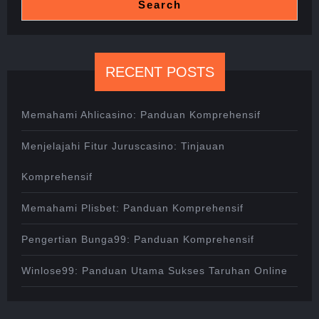
Search
RECENT POSTS
Memahami Ahlicasino: Panduan Komprehensif
Menjelajahi Fitur Juruscasino: Tinjauan
Komprehensif
Memahami Plisbet: Panduan Komprehensif
Pengertian Bunga99: Panduan Komprehensif
Winlose99: Panduan Utama Sukses Taruhan Online