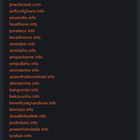
prachestait.com
artforafghans.info
airvendio.info
healthexe.info
puretecx.info
tecadvance.info
aminityio.info
amiolahu.info
ampacheme.info
ampullahu.info
aromaxme.info
asserthatecontrast.info
atenderme.info
bangumiio.info
bekosunhu.info
beneficialgrandiose.info
blomaio.info
dosellinfoplete.info
podtubeio.info
powerfulvolatile.info
qvidsio.info