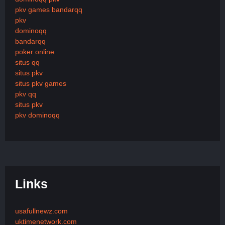
pkv games bandarqq
pkv
dominoqq
bandarqq
poker online
situs qq
situs pkv
situs pkv games
pkv qq
situs pkv
pkv dominoqq
Links
usafullnewz.com
uktimenetwork.com