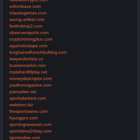
oxfordsave.com
iclassicgames.com
saung-artikel.com
fasthokivip2.com
observersports.com
cryptominingplus.com
aquinoticiaspe.com
longhairedfrenchbulldog.com
lawyersforhire.co
businemarket.com
matahari88play.net
moneydescriptor.com
youthsmagazine.com
painaidee.net
sportsdarkest.com
webtoon.biz
thesportswires.com
hyungpro.com
sportingnewsnet.com
sportstime24day.com
sporteslive.com