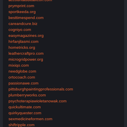
prymprint.com
sportkeeda.org
besttimespend.com
careandcure.biz
cogniyo.com
easymagazines.org
hirfanjilasmi.com
hometricks.org
leathercraftpro.com
microgridpower.org
mixiqo.com
needglobe.com
ortocoach.com
passionawe.com
pittsburghpaintingprofessionals.com
plumberryworks.com
psychoterapiawioletanowak.com
quickultimate.com
quirkyquester.com
sexmedicineformen.com
shiftripple.com