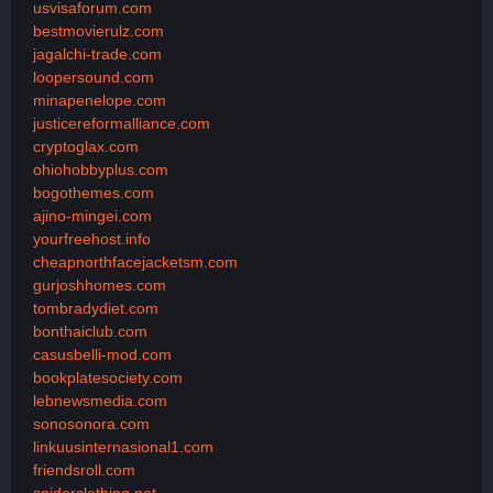
usvisaforum.com
bestmovierulz.com
jagalchi-trade.com
loopersound.com
minapenelope.com
justicereformalliance.com
cryptoglax.com
ohiohobbyplus.com
bogothemes.com
ajino-mingei.com
yourfreehost.info
cheapnorthfacejacketsm.com
gurjoshhomes.com
tombradydiet.com
bonthaiclub.com
casusbelli-mod.com
bookplatesociety.com
lebnewsmedia.com
sonosonora.com
linkuusinternasional1.com
friendsroll.com
spiderclothing.net