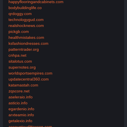
happyflooringandcabinets.com
bodybuildinglife.co
qrdoggy.com
technologygud.com
realshocknews.com
pickgb.com
healthmistakes.com
ksfashiondresses.com
patterntrader.org
cnhpa.net
sitalotus.com
supernotes.org
worldsportsempires.com
updatecentral360.com
katamastah.com
zqscore.net
aseleraio.info
asticio.info
egardenio.info
arxteamio.info
getalexio.info
accountaudittaxcon.com