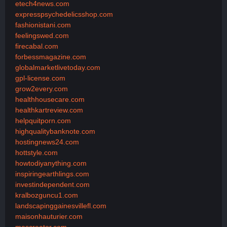
etech4news.com
expresspsychedelicsshop.com
fashionistani.com
feelingswed.com
firecabal.com
forbessmagazine.com
globalmarketlivetoday.com
gpl-license.com
grow2every.com
healthhousecare.com
healthkartreview.com
helpquitporn.com
highqualitybanknote.com
hostingnews24.com
hottstyle.com
howtodiyanything.com
inspiringearthlings.com
investindependent.com
kralbozguncu1.com
landscapinggainesvillefl.com
maisonhauturier.com
mascreator.com