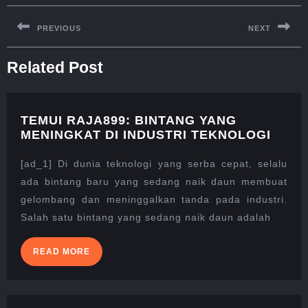
Post
navigation
PREVIOUS
NEXT
Previous
Next
Related Post
post:
post:
TEMUI RAJA899: BINTANG YANG
TEMU
MENINGKAT DI INDUSTRI TEKNOLOGI
RAJA
BINT
[ad_1] Di dunia teknologi yang serba cepat, selalu
YANG
ada bintang baru yang sedang naik daun membuat
MENI
gelombang dan meninggalkan tanda pada industri.
DI
Salah satu bintang yang sedang naik daun adalah
INDU
TEKN
READ
READ MORE
MORE