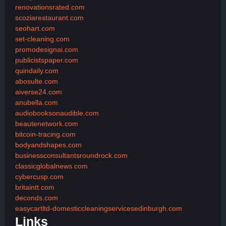
renovationsrated.com
scoziarestaurant.com
seohart.com
set-cleaning.com
promodesignai.com
publicistspaper.com
quindaily.com
abosulte.com
aiverse24.com
anubella.com
audiobooksonaudible.com
beautenetwork.com
bitcoin-tracing.com
bodyandshapes.com
businessconsultantsroundrock.com
classicglobalnews.com
cybercusp.com
britaintt.com
deconds.com
easycartltd-domesticcleaningservicesedinburgh.com
Links