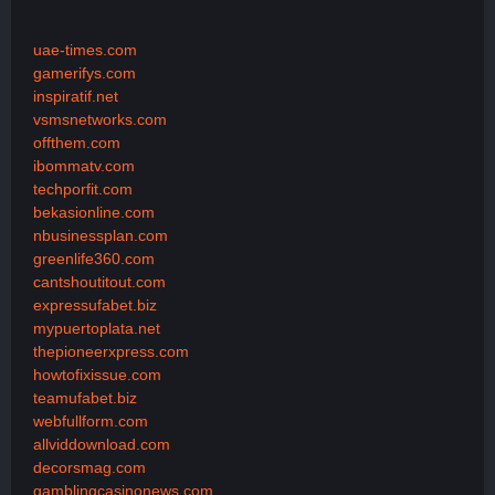
uae-times.com
gamerifys.com
inspiratif.net
vsmsnetworks.com
offthem.com
ibommatv.com
techporfit.com
bekasionline.com
nbusinessplan.com
greenlife360.com
cantshoutitout.com
expressufabet.biz
mypuertoplata.net
thepioneerxpress.com
howtofixissue.com
teamufabet.biz
webfullform.com
allviddownload.com
decorsmag.com
gamblingcasinonews.com