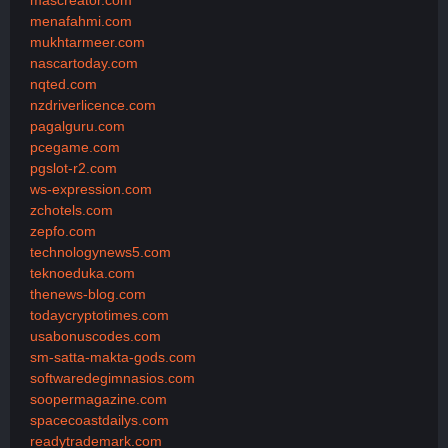
menafahmi.com
mukhtarmeer.com
nascartoday.com
nqted.com
nzdriverlicence.com
pagalguru.com
pcegame.com
pgslot-r2.com
ws-expression.com
zchotels.com
zepfo.com
technologynews5.com
teknoeduka.com
thenews-blog.com
todaycryptotimes.com
usabonuscodes.com
sm-satta-makta-gods.com
softwaredegimnasios.com
soopermagazine.com
spacecoastdailys.com
readytrademark.com