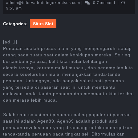
16,
admin@intervaltrainingexerc
admin@intervaltrainingexercises.com
|
0 Comment
|
2024
9:55 am
Categories:
Situs Slot
[ad_1]
Penuaan adalah proses alami yang mempengaruhi setiap
orang pada suatu saat dalam kehidupan mereka. Seiring
bertambahnya usia, kulit kita mulai kehilangan
elastisitasnya, kerutan mulai muncul, dan penampilan kita
secara keseluruhan mulai menunjukkan tanda-tanda
penuaan. Untungnya, ada banyak solusi anti-penuaan
yang tersedia di pasaran saat ini untuk membantu
melawan tanda-tanda penuaan dan membantu kita terlihat
dan merasa lebih muda.
Salah satu solusi anti penuaan paling populer di pasaran
saat ini adalah Agen89. Agen89 adalah produk anti
penuaan revolusioner yang dirancang untuk menargetkan
tanda-tanda penuaan pada tingkat sel. Diformulasikan