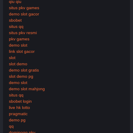
qiu qiu
situs pkv games
demo slot gacor
sbobet
situs qq
situs pkv resmi
pkv games
demo slot
link slot gacor
slot
slot demo
demo slot gratis
slot demo pg
demo slot
demo slot mahjong
situs qq
sbobet login
live hk lotto
pragmatic
demo pg
qq
dominoqq pkv