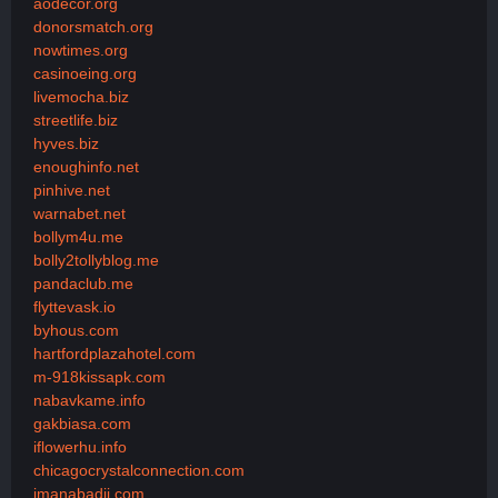
aodecor.org
donorsmatch.org
nowtimes.org
casinoeing.org
livemocha.biz
streetlife.biz
hyves.biz
enoughinfo.net
pinhive.net
warnabet.net
bollym4u.me
bolly2tollyblog.me
pandaclub.me
flyttevask.io
byhous.com
hartfordplazahotel.com
m-918kissapk.com
nabavkame.info
gakbiasa.com
iflowerhu.info
chicagocrystalconnection.com
imanabadii.com