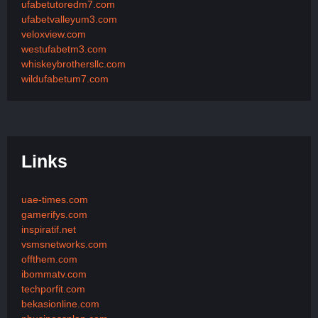
ufabetutoredm7.com
ufabetvalleyum3.com
veloxview.com
westufabetm3.com
whiskeybrothersllc.com
wildufabetum7.com
Links
uae-times.com
gamerifys.com
inspiratif.net
vsmsnetworks.com
offthem.com
ibommatv.com
techporfit.com
bekasionline.com