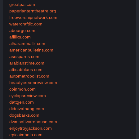
greatpai.com
paperlanterntheatre.org
freeworshipnetwork.com
watercraftllc.com
abourge.com
afiliixs.com
alharammallz.com
americanbulletins.com
asespares.com
arabianstime.com
atticabblues.com
autometropolist.com
beautycreamreview.com
coinmoh.com
cyclopsreview.com
dattgen.com
didoivatnang.com
dogsbarks.com
dwmsoftwarehouse.com
enjoytroyjackson.com
epicaimbots.com