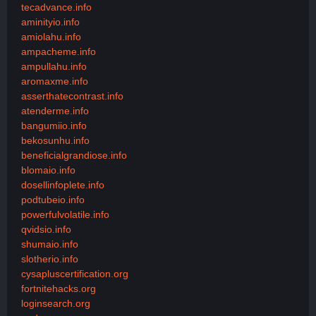
tecadvance.info
aminityio.info
amiolahu.info
ampacheme.info
ampullahu.info
aromaxme.info
asserthatecontrast.info
atenderme.info
bangumiio.info
bekosunhu.info
beneficialgrandiose.info
blomaio.info
dosellinfoplete.info
podtubeio.info
powerfulvolatile.info
qvidsio.info
shumaio.info
slotherio.info
cysapluscertification.org
fortnitehacks.org
loginsearch.org