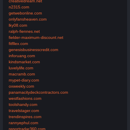
creativedream.net
n2315.com
getwebonline.com
onlyfansheaven.com
lky08.com
ralph-fiennes.net
fielder-maximum-discount.net
fitfllex.com
genesisbusinesscredit.com
inforuang.com
kindsmarket.com
luvelylife.com
macramb.com
mypet-diary.com
oxweekly.com
panamacitydeckcontractors.com
westfashions.com
toolshandy.com
travelstager.com
trendinspires.com
rannyephul.com
reportradar360.com