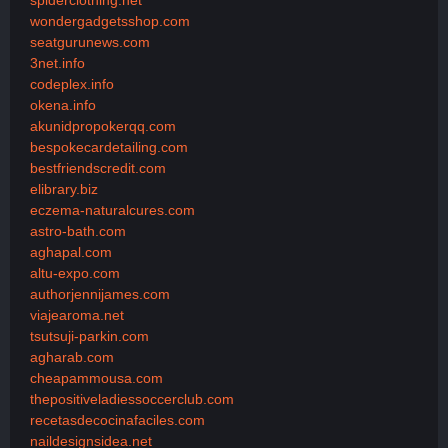
wondergadgetsshop.com
seatgurunews.com
3net.info
codeplex.info
okena.info
akunidpropokerqq.com
bespokecardetailing.com
bestfriendscredit.com
elibrary.biz
eczema-naturalcures.com
astro-bath.com
aghapal.com
altu-expo.com
authorjennijames.com
viajearoma.net
tsutsuji-parkin.com
agharab.com
cheapammousa.com
thepositiveladiessoccerclub.com
recetasdecocinafaciles.com
naildesignsidea.net