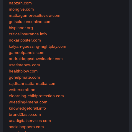
nabzah.com
mongive.com
matkagameresultsview.com
getsolutionsonline.com
hispinner.org
criticalinsurance.info
nokariposter.com
kalyan-guessing-nightplay.com
gameofpanels.com
androidappsdownloader.com
usetimenow.com
healthblow.com
gohelpmate.com
rajdhani-satta-matka.com
writerscraft.net
elearning-childprotection.com
wrestling4mena.com
knowledgeforall.info
brand2lastio.com
usadigitalservices.com
socialhoppers.com