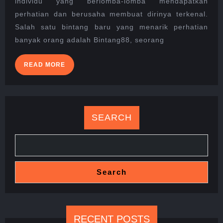
individu yang berlomba-lomba mendapatkan
BINTANG88
perhatian dan berusaha membuat dirinya terkenal.
MENJADI
Salah satu bintang baru yang menarik perhatian
BINTANG
MEDIA
banyak orang adalah Bintang88, seorang
SOSIAL
READ
READ MORE
MORE
SEARCH
Search
RECENT POSTS