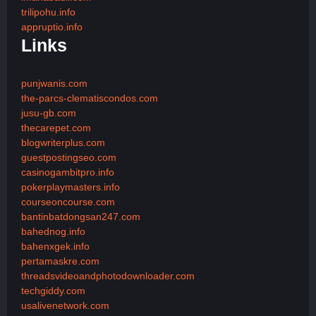
trilipohu.info
appruptio.info
Links
punjwanis.com
the-parcs-clematiscondos.com
jusu-gb.com
thecarepet.com
blogwriterplus.com
guestpostingseo.com
casinogambitpro.info
pokerplaymasters.info
courseoncourse.com
bantinbatdongsan247.com
bahednog.info
bahenxgek.info
pertamaskre.com
threadsvideoandphotodownloader.com
techgiddy.com
usalivenetwork.com