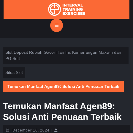
Skip
to
content
Open
Button
Slot Deposit Rupiah Gacor Hari Ini, Kemenangan Maxwin dari
PG Soft
Situs Slot
Temukan Manfaat Agen89: Solusi Anti Penuaan Terbaik
Temukan Manfaat Agen89:
Solusi Anti Penuaan Terbaik
December
December 16, 2024
|