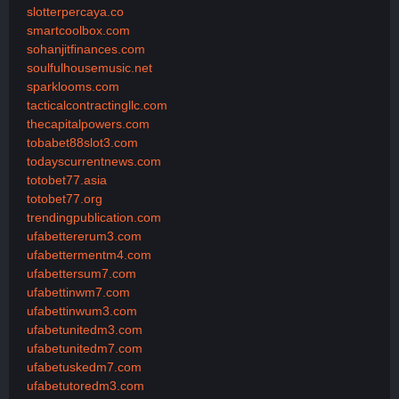
slotterpercaya.co
smartcoolbox.com
sohanjitfinances.com
soulfulhousemusic.net
sparklooms.com
tacticalcontractingllc.com
thecapitalpowers.com
tobabet88slot3.com
todayscurrentnews.com
totobet77.asia
totobet77.org
trendingpublication.com
ufabettererum3.com
ufabettermentm4.com
ufabettersum7.com
ufabettinwm7.com
ufabettinwum3.com
ufabetunitedm3.com
ufabetunitedm7.com
ufabetuskedm7.com
ufabetutoredm3.com