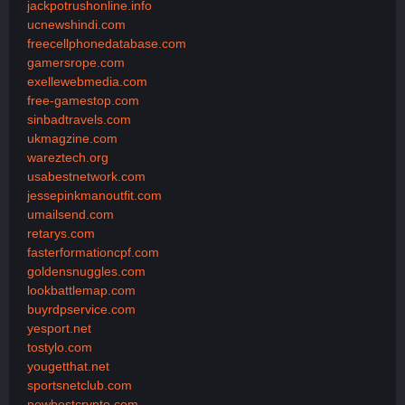
jackpotrushonline.info
ucnewshindi.com
freecellphonedatabase.com
gamersrope.com
exellewebmedia.com
free-gamestop.com
sinbadtravels.com
ukmagzine.com
wareztech.org
usabestnetwork.com
jessepinkmanoutfit.com
umailsend.com
retarys.com
fasterformationcpf.com
goldensnuggles.com
lookbattlemap.com
buyrdpservice.com
yesport.net
tostylo.com
yougetthat.net
sportsnetclub.com
newbestcrypto.com