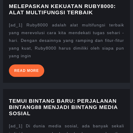
MELEPASKAN KEKUATAN RUBY8000:
MELEPASKAN
ALAT MULTIFUNGSI TERBAIK
KEKUATAN
RUBY8000:
[ad_1] Ruby8000 adalah alat multifungsi terbaik
ALAT
yang merevolusi cara kita mendekati tugas sehari -
MULTIFUNGSI
hari. Dengan desainnya yang ramping dan fitur-fitur
TERBAIK
yang kuat, Ruby8000 harus dimiliki oleh siapa pun
yang ingin
READ
READ MORE
MORE
TEMUI BINTANG BARU: PERJALANAN
BINTANG88 MENJADI BINTANG MEDIA
TEMUI
SOSIAL
BINTANG
BARU:
[ad_1] Di dunia media sosial, ada banyak sekali
PERJALANAN