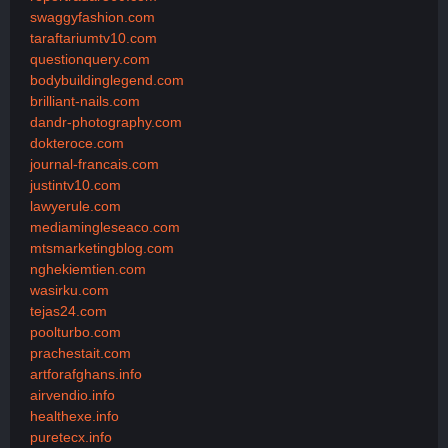
swaggyfashion.com
taraftariumtv10.com
questionquery.com
bodybuildinglegend.com
brilliant-nails.com
dandr-photography.com
dokteroce.com
journal-francais.com
justintv10.com
lawyerule.com
mediamingleseaco.com
mtsmarketingblog.com
nghekiemtien.com
wasirku.com
tejas24.com
poolturbo.com
prachestait.com
artforafghans.info
airvendio.info
healthexe.info
puretecx.info