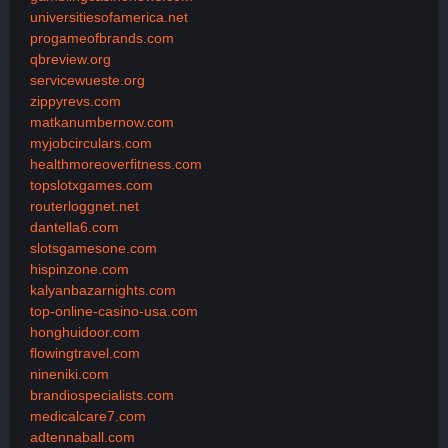
universitiesofamerica.net
progameofbrands.com
qbreview.org
servicewueste.org
zippyrevs.com
matkanumbernow.com
myjobcirculars.com
healthmoreoverfitness.com
topslotxgames.com
routerloggnet.net
dantella6.com
slotsgamesone.com
hispinzone.com
kalyanbazarnights.com
top-online-casino-usa.com
honghuidoor.com
flowingtravel.com
nineniki.com
brandiospecialists.com
medicalcare7.com
adtennaball.com