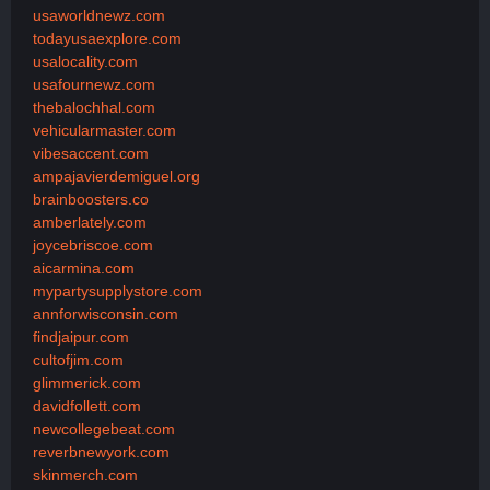
usaworldnewz.com
todayusaexplore.com
usalocality.com
usafournewz.com
thebalochhal.com
vehicularmaster.com
vibesaccent.com
ampajavierdemiguel.org
brainboosters.co
amberlately.com
joycebriscoe.com
aicarmina.com
mypartysupplystore.com
annforwisconsin.com
findjaipur.com
cultofjim.com
glimmerick.com
davidfollett.com
newcollegebeat.com
reverbnewyork.com
skinmerch.com