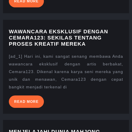
READ
READ MORE
MORE
WAWANCARA EKSKLUSIF DENGAN
CEMARA123: SEKILAS TENTANG
WAWANCARA
PROSES KREATIF MEREKA
EKSKLUSIF
DENGAN
[ad_1] Hari ini, kami sangat senang membawa Anda
CEMARA123:
wawancara eksklusif dengan artis berbakat,
SEKILAS
Cemara123. Dikenal karena karya seni mereka yang
TENTANG
unik dan menawan, Cemara123 dengan cepat
PROSES
KREATIF
bangkit menjadi terkenal di
MEREKA
READ
READ MORE
MORE
MENJELAJAHI DUNIA MAHJONG