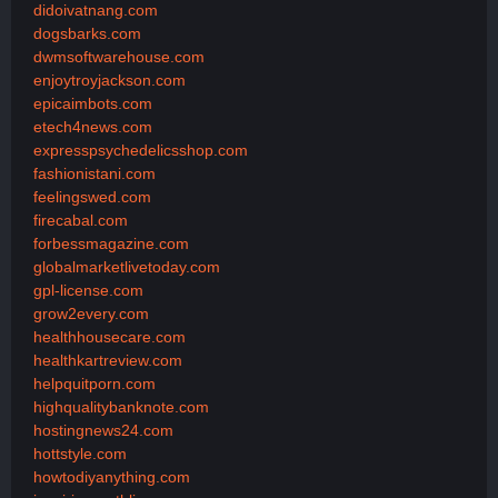
didoivatnang.com
dogsbarks.com
dwmsoftwarehouse.com
enjoytroyjackson.com
epicaimbots.com
etech4news.com
expresspsychedelicsshop.com
fashionistani.com
feelingswed.com
firecabal.com
forbessmagazine.com
globalmarketlivetoday.com
gpl-license.com
grow2every.com
healthhousecare.com
healthkartreview.com
helpquitporn.com
highqualitybanknote.com
hostingnews24.com
hottstyle.com
howtodiyanything.com