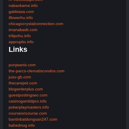
nabavkame.info
gakbiasa.com
iflowerhu.info
chicagocrystalconnection.com
imanabadii.com
trilipohu.info
appruptio.info
Links
punjwanis.com
the-parcs-clematiscondos.com
jusu-gb.com
thecarepet.com
blogwriterplus.com
guestpostingseo.com
casinogambitpro.info
pokerplaymasters.info
courseoncourse.com
bantinbatdongsan247.com
bahednog.info