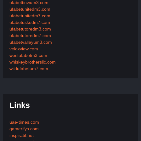
ufabettinwum3.com
ufabetunitedm3.com
ufabetunitedm7.com
ufabetuskedm7.com
ufabetutoredm3.com
ufabetutoredm7.com
ufabetvalleyum3.com
veloxview.com
westufabetm3.com
whiskeybrothersllc.com
wildufabetum7.com
Links
uae-times.com
gamerifys.com
inspiratif.net