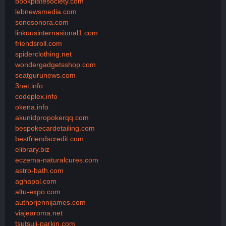
bookplatesociety.com
lebnewsmedia.com
sonosonora.com
linkuusinternasional1.com
friendsroll.com
spiderclothing.net
wondergadgetsshop.com
seatgurunews.com
3net.info
codeplex.info
okena.info
akunidpropokerqq.com
bespokecardetailing.com
bestfriendscredit.com
elibrary.biz
eczema-naturalcures.com
astro-bath.com
aghapal.com
altu-expo.com
authorjennijames.com
viajearoma.net
tsutsuji-parkin.com