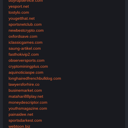
buyrdpservice.com
yesport.net
tostylo.com
yougetthat.net
sportsnetclub.com
newbestcrypto.com
oxfordsave.com
iclassicgames.com
saung-artikel.com
fasthokivip2.com
observersports.com
cryptominingplus.com
aquinoticiaspe.com
longhairedfrenchbulldog.com
lawyersforhire.co
businemarket.com
matahari88play.net
moneydescriptor.com
youthsmagazine.com
painaidee.net
sportsdarkest.com
webtoon.biz