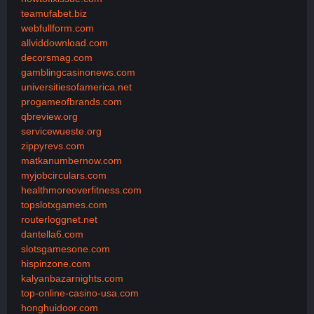
teamufabet.biz
webfullform.com
allviddownload.com
decorsmag.com
gamblingcasinonews.com
universitiesofamerica.net
progameofbrands.com
qbreview.org
servicewueste.org
zippyrevs.com
matkanumbernow.com
myjobcirculars.com
healthmoreoverfitness.com
topslotxgames.com
routerloggnet.net
dantella6.com
slotsgamesone.com
hispinzone.com
kalyanbazarnights.com
top-online-casino-usa.com
honghuidoor.com