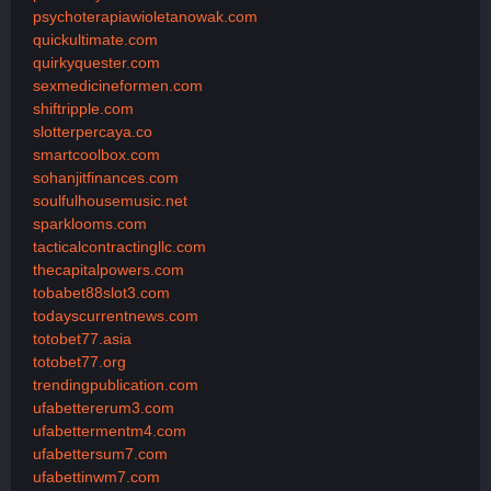
psychoterapiawioletanowak.com
quickultimate.com
quirkyquester.com
sexmedicineformen.com
shiftripple.com
slotterpercaya.co
smartcoolbox.com
sohanjitfinances.com
soulfulhousemusic.net
sparklooms.com
tacticalcontractingllc.com
thecapitalpowers.com
tobabet88slot3.com
todayscurrentnews.com
totobet77.asia
totobet77.org
trendingpublication.com
ufabettererum3.com
ufabettermentm4.com
ufabettersum7.com
ufabettinwm7.com