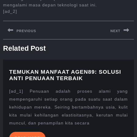
mengalami masa depan teknologi saat ini.
[ad_2]
Post
navigation
PREVIOUS
NEXT
Previous
Next
Related Post
post:
post:
TEMUKAN MANFAAT AGEN89: SOLUSI
TEMUKAN
ANTI PENUAAN TERBAIK
MANFAAT
AGEN89:
[ad_1] Penuaan adalah proses alami yang
SOLUSI
mempengaruhi setiap orang pada suatu saat dalam
ANTI
kehidupan mereka. Seiring bertambahnya usia, kulit
PENUAAN
kita mulai kehilangan elastisitasnya, kerutan mulai
TERBAIK
muncul, dan penampilan kita secara