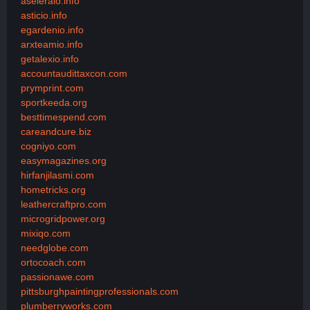
aseleraio.info
asticio.info
egardenio.info
arxteamio.info
getalexio.info
accountaudittaxcon.com
prymprint.com
sportkeeda.org
besttimespend.com
careandcure.biz
cogniyo.com
easymagazines.org
hirfanjilasmi.com
hometricks.org
leathercraftpro.com
microgridpower.org
mixiqo.com
needglobe.com
ortocoach.com
passionawe.com
pittsburghpaintingprofessionals.com
plumberryworks.com