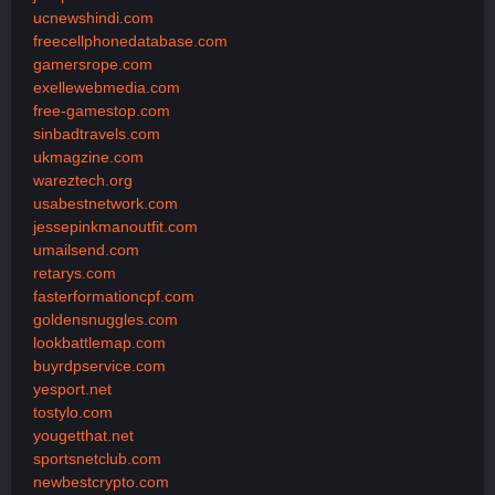
ucnewshindi.com
freecellphonedatabase.com
gamersrope.com
exellewebmedia.com
free-gamestop.com
sinbadtravels.com
ukmagzine.com
wareztech.org
usabestnetwork.com
jessepinkmanoutfit.com
umailsend.com
retarys.com
fasterformationcpf.com
goldensnuggles.com
lookbattlemap.com
buyrdpservice.com
yesport.net
tostylo.com
yougetthat.net
sportsnetclub.com
newbestcrypto.com