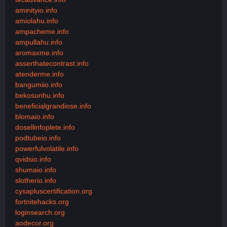
aminityio.info
amiolahu.info
ampacheme.info
ampullahu.info
aromaxme.info
asserthatecontrast.info
atenderme.info
bangumiio.info
bekosunhu.info
beneficialgrandiose.info
blomaio.info
dosellinfoplete.info
podtubeio.info
powerfulvolatile.info
qvidsio.info
shumaio.info
slotherio.info
cysapluscertification.org
fortnitehacks.org
loginsearch.org
aodecor.org