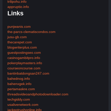
trilipohu.info
appruptio.info
Links
punjwanis.com
the-parcs-clematiscondos.com
jusu-gb.com
thecarepet.com
blogwriterplus.com
guestpostingseo.com
casinogambitpro.info
pokerplaymasters.info
courseoncourse.com
bantinbatdongsan247.com
bahednog.info
bahenxgek.info
pertamaskre.com
threadsvideoandphotodownloader.com
techgiddy.com
usalivenetwork.com
jackpotrushonline.info