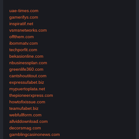
uae-times.com
gamerifys.com
inspiratif.net
vsmsnetworks.com
offthem.com
ibommatv.com
techporfit.com
bekasionline.com
nbusinessplan.com
greenlife360.com
cantshoutitout.com
expressufabet.biz
mypuertoplata.net
thepioneerxpress.com
howtofixissue.com
teamufabet.biz
webfullform.com
allviddownload.com
decorsmag.com
gamblingcasinonews.com