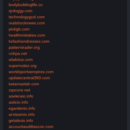
bodybuildinglife.co
qrdoggy.com
technologygud.com
realshocknews.com
pickgb.com
healthmistakes.com
ksfashiondresses.com
patterntrader.org
cnhpa.net
sitalotus.com
supernotes.org
worldsportsempires.com
updatecentral360.com
katamastah.com
zqscore.net
aseleraio.info
asticio.info
egardenio.info
arxteamio.info
getalexio.info
accountaudittaxcon.com