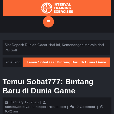
Skip
to
content
Open
Button
Slot Deposit Rupiah Gacor Hari Ini, Kemenangan Maxwin dari
PG Soft
Situs Slot
Temui Sobat777: Bintang Baru di Dunia Game
Temui Sobat777: Bintang
Baru di Dunia Game
January
January 17, 2025
|
17,
admin@intervaltrainingexerc
admin@intervaltrainingexercises.com
|
0 Comment
|
2025
9:42 am