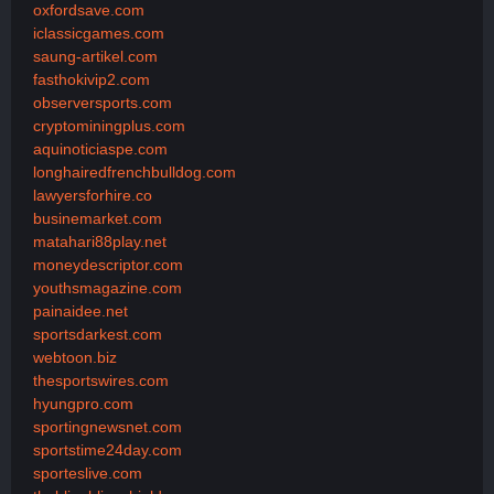
oxfordsave.com
iclassicgames.com
saung-artikel.com
fasthokivip2.com
observersports.com
cryptominingplus.com
aquinoticiaspe.com
longhairedfrenchbulldog.com
lawyersforhire.co
businemarket.com
matahari88play.net
moneydescriptor.com
youthsmagazine.com
painaidee.net
sportsdarkest.com
webtoon.biz
thesportswires.com
hyungpro.com
sportingnewsnet.com
sportstime24day.com
sporteslive.com