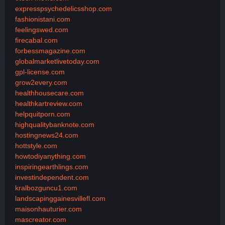
expresspsychedelicsshop.com
fashionistani.com
feelingswed.com
firecabal.com
forbessmagazine.com
globalmarketlivetoday.com
gpl-license.com
grow2every.com
healthhousecare.com
healthkartreview.com
helpquitporn.com
highqualitybanknote.com
hostingnews24.com
hottstyle.com
howtodiyanything.com
inspiringearthlings.com
investindependent.com
kralbozguncu1.com
landscapinggainesvillefl.com
maisonhauturier.com
mascreator.com