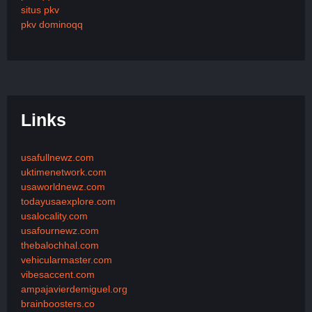
situs pkv
pkv dominoqq
Links
usafullnewz.com
uktimenetwork.com
usaworldnewz.com
todayusaexplore.com
usalocality.com
usafournewz.com
thebalochhal.com
vehicularmaster.com
vibesaccent.com
ampajavierdemiguel.org
brainboosters.co