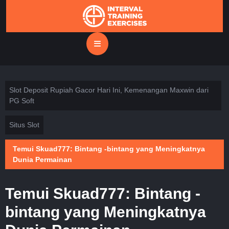
Skip
to
content
Open
Button
Slot Deposit Rupiah Gacor Hari Ini, Kemenangan Maxwin dari
PG Soft
Situs Slot
Temui Skuad777: Bintang -bintang yang Meningkatnya
Dunia Permainan
Temui Skuad777: Bintang -
bintang yang Meningkatnya