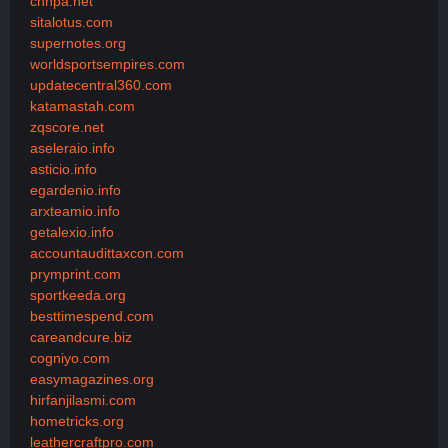
cnhpa.net
sitalotus.com
supernotes.org
worldsportsempires.com
updatecentral360.com
katamastah.com
zqscore.net
aseleraio.info
asticio.info
egardenio.info
arxteamio.info
getalexio.info
accountaudittaxcon.com
prymprint.com
sportkeeda.org
besttimespend.com
careandcure.biz
cogniyo.com
easymagazines.org
hirfanjilasmi.com
hometricks.org
leathercraftpro.com