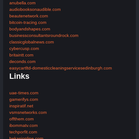
anubella.com
audiobooksonaudible.com
beautenetwork.com
bitcoin-tracing.com
bodyandshapes.com
businessconsultantsroundrock.com
classicglobalnews.com
cybercusp.com
britaintt.com
deconds.com
easycartltd-domesticcleaningservicesedinburgh.com
Links
uae-times.com
gamerifys.com
inspiratif.net
vsmsnetworks.com
offthem.com
ibommatv.com
techporfit.com
bekasionline.com