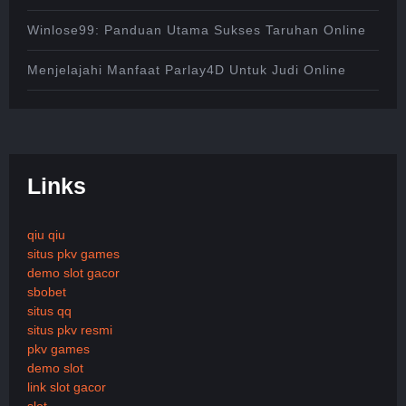
Winlose99: Panduan Utama Sukses Taruhan Online
Menjelajahi Manfaat Parlay4D Untuk Judi Online
Links
qiu qiu
situs pkv games
demo slot gacor
sbobet
situs qq
situs pkv resmi
pkv games
demo slot
link slot gacor
slot