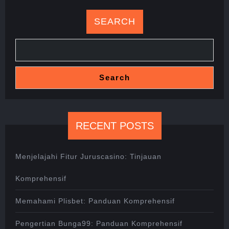
SEARCH
Search
RECENT POSTS
Menjelajahi Fitur Juruscasino: Tinjauan
Komprehensif
Memahami Plisbet: Panduan Komprehensif
Pengertian Bunga99: Panduan Komprehensif