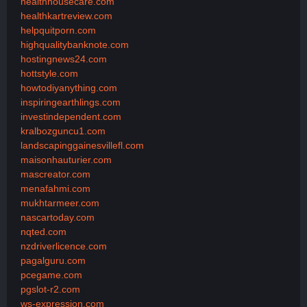
healthhousecare.com
healthkartreview.com
helpquitporn.com
highqualitybanknote.com
hostingnews24.com
hottstyle.com
howtodiyanything.com
inspiringearthlings.com
investindependent.com
kralbozguncu1.com
landscapinggainesvillefl.com
maisonhauturier.com
mascreator.com
menafahmi.com
mukhtarmeer.com
nascartoday.com
nqted.com
nzdriverlicence.com
pagalguru.com
pcegame.com
pgslot-r2.com
ws-expression.com