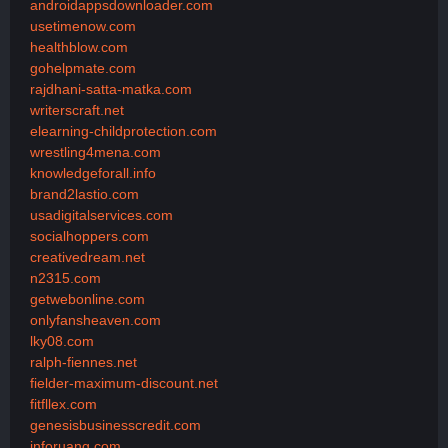
androidappsdownloader.com
usetimenow.com
healthblow.com
gohelpmate.com
rajdhani-satta-matka.com
writerscraft.net
elearning-childprotection.com
wrestling4mena.com
knowledgeforall.info
brand2lastio.com
usadigitalservices.com
socialhoppers.com
creativedream.net
n2315.com
getwebonline.com
onlyfansheaven.com
lky08.com
ralph-fiennes.net
fielder-maximum-discount.net
fitfllex.com
genesisbusinesscredit.com
inforuang.com