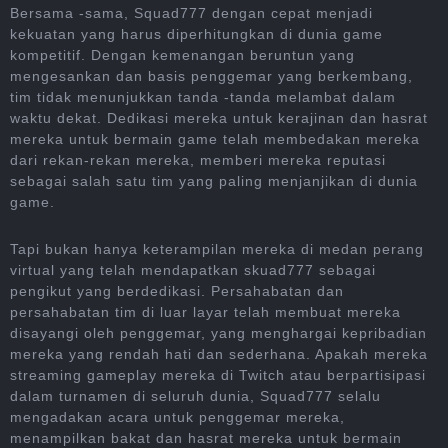
Bersama -sama, Squad777 dengan cepat menjadi
kekuatan yang harus diperhitungkan di dunia game
kompetitif. Dengan kemenangan beruntun yang
mengesankan dan basis penggemar yang berkembang,
tim tidak menunjukkan tanda -tanda melambat dalam
waktu dekat. Dedikasi mereka untuk kerajinan dan hasrat
mereka untuk bermain game telah membedakan mereka
dari rekan-rekan mereka, memberi mereka reputasi
sebagai salah satu tim yang paling menjanjikan di dunia
game.
Tapi bukan hanya keterampilan mereka di medan perang
virtual yang telah mendapatkan skuad777 sebagai
pengikut yang berdedikasi. Persahabatan dan
persahabatan tim di luar layar telah membuat mereka
disayangi oleh penggemar, yang menghargai kepribadian
mereka yang rendah hati dan sederhana. Apakah mereka
streaming gameplay mereka di Twitch atau berpartisipasi
dalam turnamen di seluruh dunia, Squad777 selalu
mengadakan acara untuk penggemar mereka,
menampilkan bakat dan hasrat mereka untuk bermain