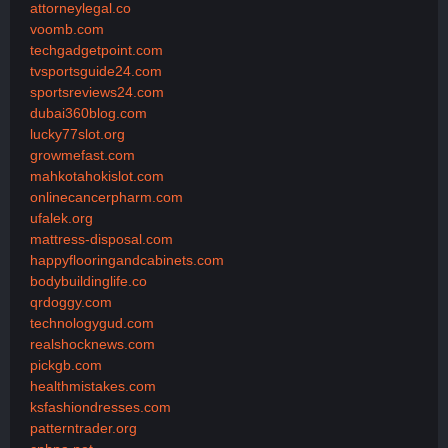
attorneylegal.co
voomb.com
techgadgetpoint.com
tvsportsguide24.com
sportsreviews24.com
dubai360blog.com
lucky77slot.org
growmefast.com
mahkotahokislot.com
onlinecancerpharm.com
ufalek.org
mattress-disposal.com
happyflooringandcabinets.com
bodybuildinglife.co
qrdoggy.com
technologygud.com
realshocknews.com
pickgb.com
healthmistakes.com
ksfashiondresses.com
patterntrader.org