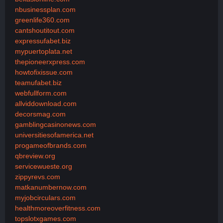
nbusinessplan.com
greenlife360.com
cantshoutitout.com
expressufabet.biz
mypuertoplata.net
thepioneerxpress.com
howtofixissue.com
teamufabet.biz
webfullform.com
allviddownload.com
decorsmag.com
gamblingcasinonews.com
universitiesofamerica.net
progameofbrands.com
qbreview.org
servicewueste.org
zippyrevs.com
matkanumbernow.com
myjobcirculars.com
healthmoreoverfitness.com
topslotxgames.com