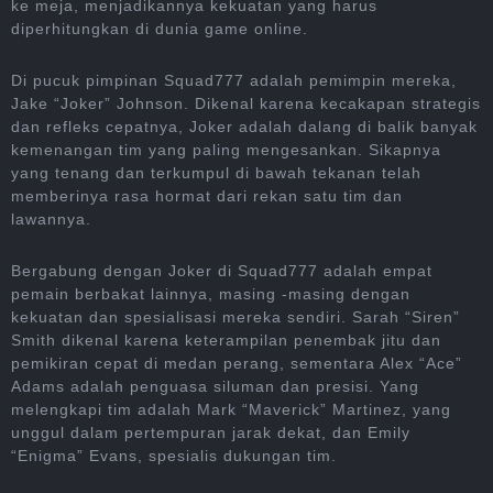
ke meja, menjadikannya kekuatan yang harus
diperhitungkan di dunia game online.
Di pucuk pimpinan Squad777 adalah pemimpin mereka,
Jake “Joker” Johnson. Dikenal karena kecakapan strategis
dan refleks cepatnya, Joker adalah dalang di balik banyak
kemenangan tim yang paling mengesankan. Sikapnya
yang tenang dan terkumpul di bawah tekanan telah
memberinya rasa hormat dari rekan satu tim dan
lawannya.
Bergabung dengan Joker di Squad777 adalah empat
pemain berbakat lainnya, masing -masing dengan
kekuatan dan spesialisasi mereka sendiri. Sarah “Siren”
Smith dikenal karena keterampilan penembak jitu dan
pemikiran cepat di medan perang, sementara Alex “Ace”
Adams adalah penguasa siluman dan presisi. Yang
melengkapi tim adalah Mark “Maverick” Martinez, yang
unggul dalam pertempuran jarak dekat, dan Emily
“Enigma” Evans, spesialis dukungan tim.