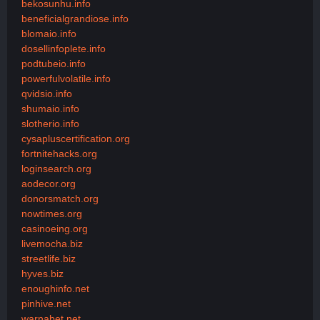
bekosunhu.info
beneficialgrandiose.info
blomaio.info
dosellinfoplete.info
podtubeio.info
powerfulvolatile.info
qvidsio.info
shumaio.info
slotherio.info
cysapluscertification.org
fortnitehacks.org
loginsearch.org
aodecor.org
donorsmatch.org
nowtimes.org
casinoeing.org
livemocha.biz
streetlife.biz
hyves.biz
enoughinfo.net
pinhive.net
warnabet.net