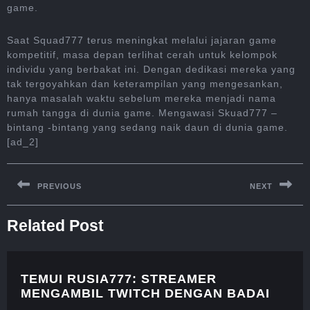
game.
Saat Squad777 terus meningkat melalui jajaran game
kompetitif, masa depan terlihat cerah untuk kelompok
individu yang berbakat ini. Dengan dedikasi mereka yang
tak tergoyahkan dan keterampilan yang mengesankan,
hanya masalah waktu sebelum mereka menjadi nama
rumah tangga di dunia game. Mengawasi Skuad777 –
bintang -bintang yang sedang naik daun di dunia game.
[ad_2]
Post
navigation
PREVIOUS
NEXT
Previous
Next
Related Post
post:
post:
TEMUI RUSIA777: STREAMER
TEMU
MENGAMBIL TWITCH DENGAN BADAI
RUSIA