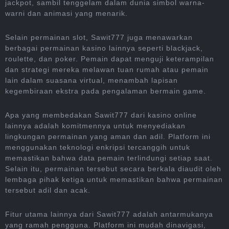
jackpot, sambil tenggelam dalam dunia simbol warna-
warni dan animasi yang menarik.
Selain permainan slot, Sawit777 juga menawarkan
berbagai permainan kasino lainnya seperti blackjack,
roulette, dan poker. Pemain dapat menguji keterampilan
dan strategi mereka melawan tuan rumah atau pemain
lain dalam suasana virtual, menambah lapisan
kegembiraan ekstra pada pengalaman bermain game.
Apa yang membedakan Sawit777 dari kasino online
lainnya adalah komitmennya untuk menyediakan
lingkungan permainan yang aman dan adil. Platform ini
menggunakan teknologi enkripsi tercanggih untuk
memastikan bahwa data pemain terlindungi setiap saat.
Selain itu, permainan tersebut secara berkala diaudit oleh
lembaga pihak ketiga untuk memastikan bahwa permainan
tersebut adil dan acak.
Fitur utama lainnya dari Sawit777 adalah antarmukanya
yang ramah pengguna. Platform ini mudah dinavigasi,