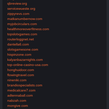
qbreview.org
servicewueste.org
zippyrevs.com
matkanumbernow.com
myjobcirculars.com
healthmoreoverfitness.com
topslotxgames.com
routerloggnet.net
dantella6.com
slotsgamesone.com
hispinzone.com
kalyanbazarnights.com
top-online-casino-usa.com
honghuidoor.com
flowingtravel.com
nineniki.com
brandiospecialists.com
medicalcare7.com
adtennaball.com
nabzah.com
mongive.com