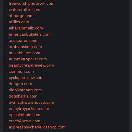
freeworshipnetwork.com
watercraftllc.com
abourge.com
afiliixs.com
alharammallz.com
americanbulletins.com
asespares.com
arabianstime.com
atticabblues.com
autometropolist.com
beautycreamreview.com
coinmoh.com
cyclopsreview.com
dattgen.com
didoivatnang.com
dogsbarks.com
dwmsoftwarehouse.com
enjoytroyjackson.com
epicaimbots.com
etech4news.com
expresspsychedelicsshop.com