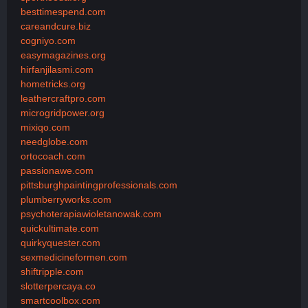
besttimespend.com
careandcure.biz
cogniyo.com
easymagazines.org
hirfanjilasmi.com
hometricks.org
leathercraftpro.com
microgridpower.org
mixiqo.com
needglobe.com
ortocoach.com
passionawe.com
pittsburghpaintingprofessionals.com
plumberryworks.com
psychoterapiawioletanowak.com
quickultimate.com
quirkyquester.com
sexmedicineformen.com
shiftripple.com
slotterpercaya.co
smartcoolbox.com