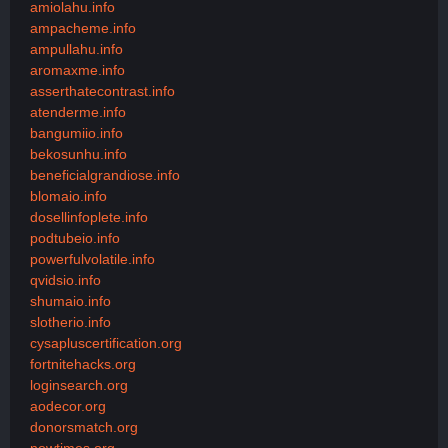
amiolahu.info
ampacheme.info
ampullahu.info
aromaxme.info
asserthatecontrast.info
atenderme.info
bangumiio.info
bekosunhu.info
beneficialgrandiose.info
blomaio.info
dosellinfoplete.info
podtubeio.info
powerfulvolatile.info
qvidsio.info
shumaio.info
slotherio.info
cysapluscertification.org
fortnitehacks.org
loginsearch.org
aodecor.org
donorsmatch.org
nowtimes.org