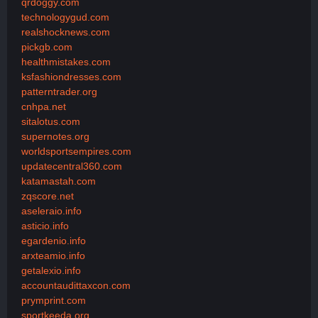
qrdoggy.com
technologygud.com
realshocknews.com
pickgb.com
healthmistakes.com
ksfashiondresses.com
patterntrader.org
cnhpa.net
sitalotus.com
supernotes.org
worldsportsempires.com
updatecentral360.com
katamastah.com
zqscore.net
aseleraio.info
asticio.info
egardenio.info
arxteamio.info
getalexio.info
accountaudittaxcon.com
prymprint.com
sportkeeda.org