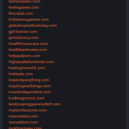
fashionistani.com
feelingswed.com
firecabal.com
forbessmagazine.com
globalmarketlivetoday.com
gpl-license.com
grow2every.com
healthhousecare.com
healthkartreview.com
helpquitporn.com
highqualitybanknote.com
hostingnews24.com
hottstyle.com
howtodiyanything.com
inspiringearthlings.com
investindependent.com
kralbozguncu1.com
landscapinggainesvillefl.com
maisonhauturier.com
mascreator.com
menafahmi.com
mukhtarmeer.com