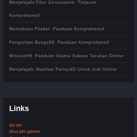
Menjelajahi Fitur Juruscasino: Tinjauan
Komprehensif
Memahami Plisbet: Panduan Komprehensif
Pengertian Bunga99: Panduan Komprehensif
Winlose99: Panduan Utama Sukses Taruhan Online
Menjelajahi Manfaat Parlay4D Untuk Judi Online
Links
qiu qiu
situs pkv games