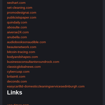
seohart.com
set-cleaning.com
promodesignai.com
publicistspaper.com
quindaily.com
abosulte.com
aiverse24.com
anubella.com
audiobooksonaudible.com
beautenetwork.com
bitcoin-tracing.com
bodyandshapes.com
businessconsultantsroundrock.com
classicglobalnews.com
cybercusp.com
britaintt.com
deconds.com
easycartltd-domesticcleaningservicesedinburgh.com
Links
uae-times.com