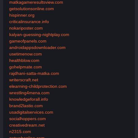
matkagameresultsview.com
getsolutionsonline.com
hispinner.org
criticalinsurance.info
nokariposter.com
kalyan-guessing-nightplay.com
gameofpanels.com
androidappsdownloader.com
usetimenow.com
healthblow.com
gohelpmate.com
rajdhani-satta-matka.com
writerscraft.net
elearning-childprotection.com
wrestling4mena.com
knowledgeforall.info
brand2lastio.com
usadigitalservices.com
socialhoppers.com
creativedream.net
n2315.com
getwebonline.com