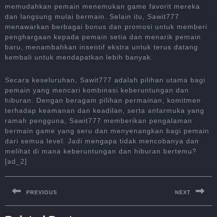
memudahkan pemain menemukan game favorit mereka
dan langsung mulai bermain. Selain itu, Sawit777
menawarkan berbagai bonus dan promosi untuk memberi
penghargaan kepada pemain setia dan menarik pemain
baru, menambahkan insentif ekstra untuk terus datang
kembali untuk mendapatkan lebih banyak.
Secara keseluruhan, Sawit777 adalah pilihan utama bagi
pemain yang mencari kombinasi keberuntungan dan
hiburan. Dengan beragam pilihan permainan, komitmen
terhadap keamanan dan keadilan, serta antarmuka yang
ramah pengguna, Sawit777 memberikan pengalaman
bermain game yang seru dan menyenangkan bagi pemain
dari semua level. Jadi mengapa tidak mencobanya dan
melihat di mana keberuntungan dan hiburan bertemu?
[ad_2]
Post
navigation
PREVIOUS
NEXT
Previous
Next