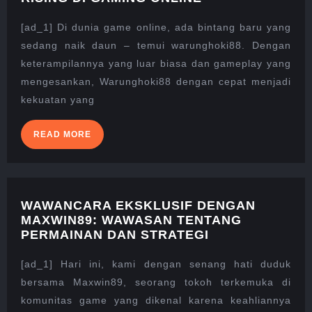
WARUNGHOKI88
BINTANG
[ad_1] Di dunia game online, ada bintang baru yang
RISING
sedang naik daun – temui warunghoki88. Dengan
DI
keterampilannya yang luar biasa dan gameplay yang
GAMING
mengesankan, Warunghoki88 dengan cepat menjadi
ONLINE
kekuatan yang
READ
READ MORE
MORE
WAWANCARA EKSKLUSIF DENGAN
MAXWIN89: WAWASAN TENTANG
WAWANCARA
PERMAINAN DAN STRATEGI
EKSKLUSIF
DENGAN
[ad_1] Hari ini, kami dengan senang hati duduk
MAXWIN89:
bersama Maxwin89, seorang tokoh terkemuka di
WAWASAN
komunitas game yang dikenal karena keahliannya
TENTANG