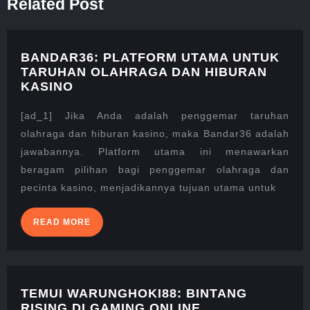
Related Post
post:
post:
BANDAR36: PLATFORM UTAMA UNTUK
TARUHAN OLAHRAGA DAN HIBURAN
BANDAR36:
KASINO
PLATFORM
UTAMA
[ad_1] Jika Anda adalah penggemar taruhan
UNTUK
olahraga dan hiburan kasino, maka Bandar36 adalah
TARUHAN
jawabannya. Platform utama ini menawarkan
OLAHRAGA
beragam pilihan bagi penggemar olahraga dan
DAN
HIBURAN
pecinta kasino, menjadikannya tujuan utama untuk
KASINO
READ
READ MORE
MORE
TEMUI WARUNGHOKI88: BINTANG
TEMUI
RISING DI GAMING ONLINE