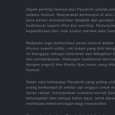
Aspek penting lainnya dari Paushoki adalah per
selama festival. Masyarakat berkumpul di alun
para penari menampilkan langkah dan gerakan y
tradisional seperti dhol dan seruling. Pertun
kegembiraan dan rasa syukur mereka atas hasi
Makanan juga memainkan peran sentral dalam 
khusus seperti siddu, roti kukus yang diisi d
ini dianggap sebagai kelezatan dan dibagikan
dan persahabatan. Hidangan tradisional lainn
dengan yogurt) dan khatta (kari asam yang dib
festival.
Salah satu kebiasaan Paushoki yang paling un
orang berkumpul di sekitar api unggun untuk m
tarian rakyat, menciptakan suasana meriah da
kehangatan dan cahaya tahun baru, serta dipa
membawa keberuntungan bagi masyarakat.