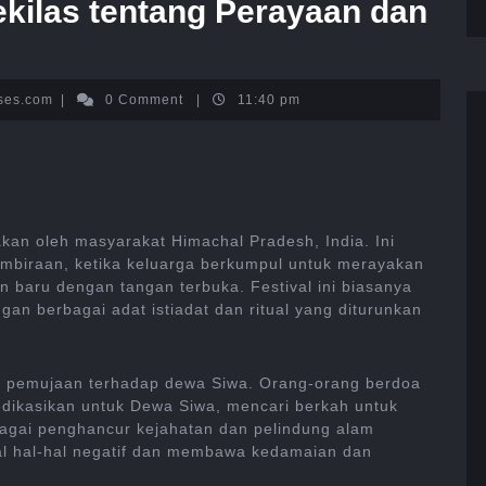
kilas tentang Perayaan dan
admin@intervaltrainingexercises.com
ises.com
|
0 Comment
|
11:40 pm
yakan oleh masyarakat Himachal Pradesh, India. Ini
mbiraan, ketika keluarga berkumpul untuk merayakan
baru dengan tangan terbuka. Festival ini biasanya
gan berbagai adat istiadat dan ritual yang diturunkan
ah pemujaan terhadap dewa Siwa. Orang-orang berdoa
dedikasikan untuk Dewa Siwa, mencari berkah untuk
bagai penghancur kejahatan dan pelindung alam
al hal-hal negatif dan membawa kedamaian dan