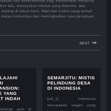
erayaan dan kebersamaan bagi masyarakat Himachal
hun lalu, mensyukuri nikmat yang diterima, dan
atang di tahun baru. Adat dan tradisi yang terkait
t ikatan komunitas dan meningkatkan rasa persatuan
NEXT
Next
post:
LAJAHI
SEMARJITU: MISTIS
RI
PELINDUNG DESA
SEMARJITU:
ANSION:
DI INDONESIA
MISTIS
E YANG
MENJELAJAHI
PELINDUNG
T INDAH
[ad_1] Indonesia
MISTERI
DESA
merupakan negeri yang
LIGAMANSION:
DI
Terletak jauh di