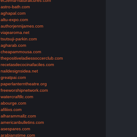
eczema-naturalcures.com
astro-bath.com
aghapal.com
altu-expo.com
authorjennijames.com
viajearoma.net
tsutsuji-parkin.com
agharab.com
cheapammousa.com
thepositiveladiessoccerclub.com
recetasdecocinafaciles.com
naildesignsidea.net
greatpai.com
paperlanterntheatre.org
freeworshipnetwork.com
watercraftllc.com
abourge.com
afiliixs.com
alharammallz.com
americanbulletins.com
asespares.com
arabianstime.com