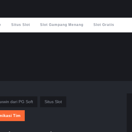
e
Situs Slot
Slot Gampang Menang
Slot Gratis
xwin dari PG Soft
Situs Slot
nikasi Tim