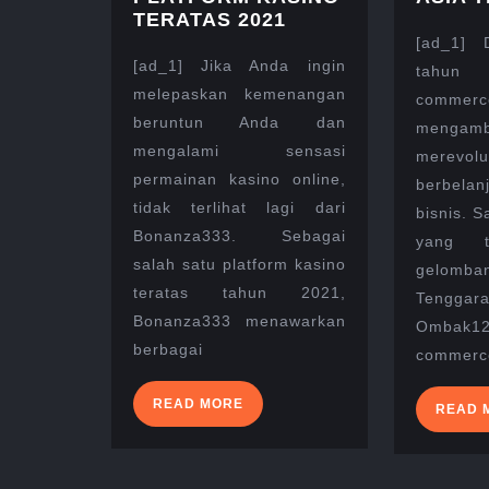
LEPASKAN
TERATAS 2021
KEMENANGAN
[ad_1] 
BERUNTUN
[ad_1] Jika Anda ingin
tahun 
ANDA
melepaskan kemenangan
comm
DENGAN
beruntun Anda dan
menga
BONANZA333:
mengalami sensasi
PLATFORM
merevol
KASINO
permainan kasino online,
berbelan
TERATAS
tidak terlihat lagi dari
bisnis. S
2021
Bonanza333. Sebagai
yang t
salah satu platform kasino
gelom
teratas tahun 2021,
Tengg
Bonanza333 menawarkan
Ombak12
berbagai
commerc
READ
READ MORE
READ 
MORE