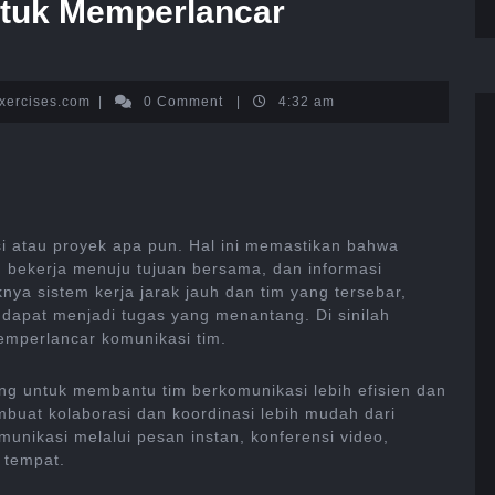
ntuk Memperlancar
admin@intervaltrainingexercises.com
xercises.com
|
0 Comment
|
4:32 am
i atau proyek apa pun. Hal ini memastikan bahwa
bekerja menuju tujuan bersama, dan informasi
ya sistem kerja jarak jauh dan tim yang tersebar,
dapat menjadi tugas yang menantang. Di sinilah
emperlancar komunikasi tim.
ng untuk membantu tim berkomunikasi lebih efisien dan
mbuat kolaborasi dan koordinasi lebih mudah dari
nikasi melalui pesan instan, konferensi video,
u tempat.