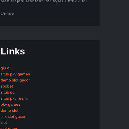
Menjelajahi Manfaat Parlay4D Untuk Judi
Online
Links
qiu qiu
situs pkv games
demo slot gacor
sbobet
situs qq
situs pkv resmi
pkv games
demo slot
link slot gacor
slot
slot demo