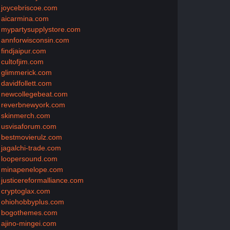
joycebriscoe.com
aicarmina.com
mypartysupplystore.com
annforwisconsin.com
findjaipur.com
cultofjim.com
glimmerick.com
davidfollett.com
newcollegebeat.com
reverbnewyork.com
skinmerch.com
usvisaforum.com
bestmovierulz.com
jagalchi-trade.com
loopersound.com
minapenelope.com
justicereformalliance.com
cryptoglax.com
ohiohobbyplus.com
bogothemes.com
ajino-mingei.com