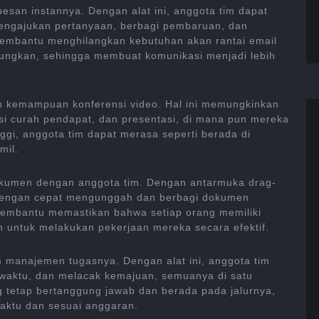
esan instannya. Dengan alat ini, anggota tim dapat
mengajukan pertanyaan, berbagi pembaruan, dan
membantu menghilangkan kebutuhan akan rantai email
ungkan, sehingga membuat komunikasi menjadi lebih
n kemampuan konferensi video. Hal ini memungkinkan
si curah pendapat, dan presentasi, di mana pun mereka
ggi, anggota tim dapat merasa seperti berada di
mil.
okumen dengan anggota tim. Dengan antarmuka drag-
 dengan cepat mengunggah dan berbagi dokumen
 membantu memastikan bahwa setiap orang memiliki
n untuk melakukan pekerjaan mereka secara efektif.
m manajemen tugasnya. Dengan alat ini, anggota tim
waktu, dan melacak kemajuan, semuanya di satu
g tetap bertanggung jawab dan berada pada jalurnya,
aktu dan sesuai anggaran.