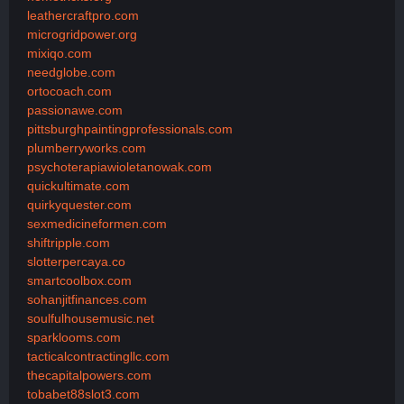
leathercraftpro.com
microgridpower.org
mixiqo.com
needglobe.com
ortocoach.com
passionawe.com
pittsburghpaintingprofessionals.com
plumberryworks.com
psychoterapiawioletanowak.com
quickultimate.com
quirkyquester.com
sexmedicineformen.com
shiftripple.com
slotterpercaya.co
smartcoolbox.com
sohanjitfinances.com
soulfulhousemusic.net
sparklooms.com
tacticalcontractingllc.com
thecapitalpowers.com
tobabet88slot3.com