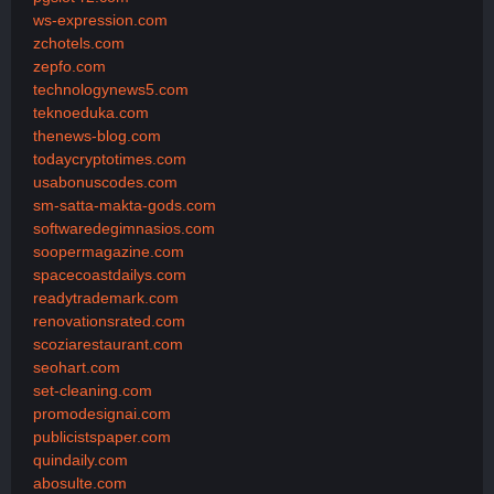
ws-expression.com
zchotels.com
zepfo.com
technologynews5.com
teknoeduka.com
thenews-blog.com
todaycryptotimes.com
usabonuscodes.com
sm-satta-makta-gods.com
softwaredegimnasios.com
soopermagazine.com
spacecoastdailys.com
readytrademark.com
renovationsrated.com
scoziarestaurant.com
seohart.com
set-cleaning.com
promodesignai.com
publicistspaper.com
quindaily.com
abosulte.com