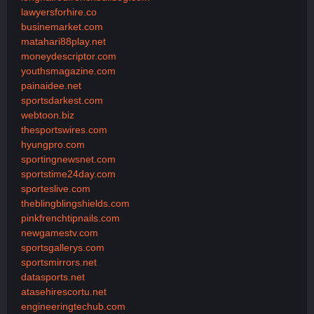
lawyersforhire.co
businemarket.com
matahari88play.net
moneydescriptor.com
youthsmagazine.com
painaidee.net
sportsdarkest.com
webtoon.biz
thesportswires.com
hyungpro.com
sportingnewsnet.com
sportstime24day.com
sporteslive.com
theblingblingshields.com
pinkfrenchtipnails.com
newgamestv.com
sportsgallerys.com
sportsmirrors.net
datasports.net
atasehirescortu.net
engineeringtechub.com