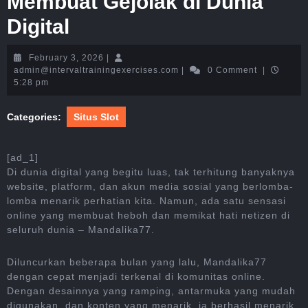
Membuat Gejolak di Dunia
Digital
February
February 3, 2026
|
3,
admin@intervaltrainingexerc
admin@intervaltrainingexercises.com
|
0 Comment
|
2026
5:28 pm
Categories:
Situs Slot
[ad_1]
Di dunia digital yang begitu luas, tak terhitung banyaknya
website, platform, dan akun media sosial yang berlomba-
lomba menarik perhatian kita. Namun, ada satu sensasi
online yang membuat heboh dan memikat hati netizen di
seluruh dunia – Mandalika77.
Diluncurkan beberapa bulan yang lalu, Mandalika77
dengan cepat menjadi terkenal di komunitas online.
Dengan desainnya yang ramping, antarmuka yang mudah
digunakan, dan konten yang menarik, ia berhasil menarik