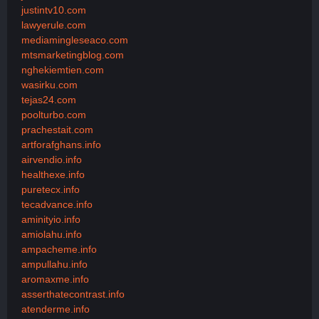
justintv10.com
lawyerule.com
mediamingleseaco.com
mtsmarketingblog.com
nghekiemtien.com
wasirku.com
tejas24.com
poolturbo.com
prachestait.com
artforafghans.info
airvendio.info
healthexe.info
puretecx.info
tecadvance.info
aminityio.info
amiolahu.info
ampacheme.info
ampullahu.info
aromaxme.info
asserthatecontrast.info
atenderme.info