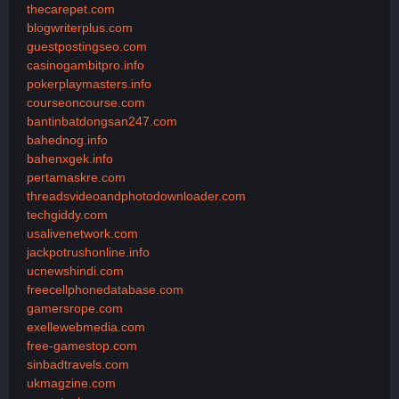
thecarepet.com
blogwriterplus.com
guestpostingseo.com
casinogambitpro.info
pokerplaymasters.info
courseoncourse.com
bantinbatdongsan247.com
bahednog.info
bahenxgek.info
pertamaskre.com
threadsvideoandphotodownloader.com
techgiddy.com
usalivenetwork.com
jackpotrushonline.info
ucnewshindi.com
freecellphonedatabase.com
gamersrope.com
exellewebmedia.com
free-gamestop.com
sinbadtravels.com
ukmagzine.com