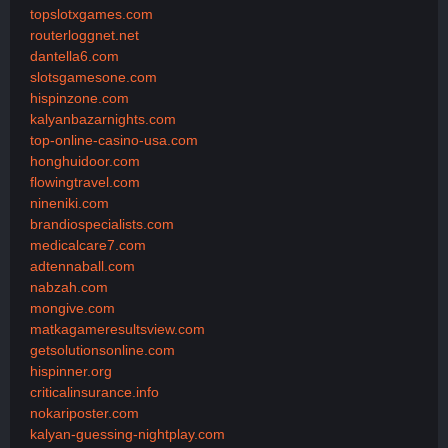
topslotxgames.com
routerloggnet.net
dantella6.com
slotsgamesone.com
hispinzone.com
kalyanbazarnights.com
top-online-casino-usa.com
honghuidoor.com
flowingtravel.com
nineniki.com
brandiospecialists.com
medicalcare7.com
adtennaball.com
nabzah.com
mongive.com
matkagameresultsview.com
getsolutionsonline.com
hispinner.org
criticalinsurance.info
nokariposter.com
kalyan-guessing-nightplay.com