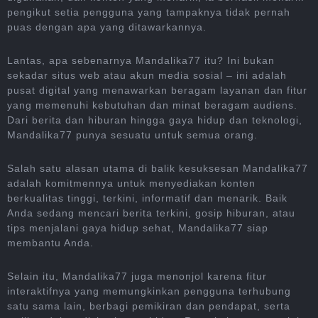
pengikut setia pengguna yang tampaknya tidak pernah
puas dengan apa yang ditawarkannya.
Lantas, apa sebenarnya Mandalika77 itu? Ini bukan
sekadar situs web atau akun media sosial – ini adalah
pusat digital yang menawarkan beragam layanan dan fitur
yang memenuhi kebutuhan dan minat beragam audiens.
Dari berita dan hiburan hingga gaya hidup dan teknologi,
Mandalika77 punya sesuatu untuk semua orang.
Salah satu alasan utama di balik kesuksesan Mandalika77
adalah komitmennya untuk menyediakan konten
berkualitas tinggi, terkini, informatif dan menarik. Baik
Anda sedang mencari berita terkini, gosip hiburan, atau
tips menjalani gaya hidup sehat, Mandalika77 siap
membantu Anda.
Selain itu, Mandalika77 juga menonjol karena fitur
interaktifnya yang memungkinkan pengguna terhubung
satu sama lain, berbagi pemikiran dan pendapat, serta