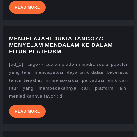
MUSIK
READ
READ MORE
MORE
MENJELAJAHI DUNIA TANGO77:
MENYELAM MENDALAM KE DALAM
MENJELAJAHI
FITUR PLATFORM
DUNIA
TANGO77:
[ad_1] Tango77 adalah platform media sosial populer
MENYELAM
yang telah mendapatkan daya tarik dalam beberapa
MENDALAM
tahun terakhir. Ini menawarkan perpaduan unik dari
KE
fitur yang membedakannya dari platform lain,
DALAM
FITUR
menjadikannya favorit di
PLATFORM
READ
READ MORE
MORE