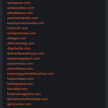
asespares.com
arabianstime.com
atticabblues.com
autometropolist.com
beautycreamreview.com
coinmoh.com
cyclopsreview.com
dattgen.com
didoivatnang.com
dogsbarks.com
dwmsoftwarehouse.com
enjoytroyjackson.com
epicaimbots.com
etech4news.com
expresspsychedelicsshop.com
fashionistani.com
feelingswed.com
firecabal.com
forbessmagazine.com
globalmarketlivetoday.com
gpl-license.com