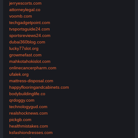
jerryescorts.com
attorneylegal.co
voomb.com
techgadgetpoint.com
tvsportsguide24.com
sportsreviews24.com
dubai360blog.com
lucky77slot.org
growmefast.com
mahkotahokislot.com
onlinecancerpharm.com
ufalek.org
mattress-disposal.com
happyflooringandcabinets.com
bodybuildinglife.co
qrdoggy.com
technologygud.com
realshocknews.com
pickgb.com
healthmistakes.com
ksfashiondresses.com