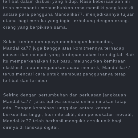
terlibat dalam diskusi yang hidup. Rasa kebersamaan ini
telah membantu menumbuhkan rasa memiliki yang kuat di
antara para pengguna Mandalika77, menjadikannya tujuan
utama bagi mereka yang ingin terhubung dengan orang-
orang yang berpikiran sama.
Selain konten dan upaya membangun komunitas,
Mandalika77 juga bangga atas komitmennya terhadap
inovasi dan menjadi yang terdepan dalam tren digital. Baik
itu memperkenalkan fitur baru, meluncurkan kemitraan
eksklusif, atau mengadakan acara menarik, Mandalika77
terus mencari cara untuk membuat penggunanya tetap
terlibat dan terhibur.
Seiring dengan pertumbuhan dan perluasan jangkauan
Mandalika77, jelas bahwa sensasi online ini akan tetap
ada. Dengan kombinasi unggulan antara konten
berkualitas tinggi, fitur interaktif, dan pendekatan inovatif,
Mandalika77 telah berhasil mengukir ceruk unik bagi
dirinya di lanskap digital.