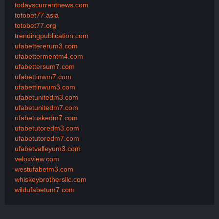
todayscurrentnews.com
totobet77.asia
totobet77.org
trendingpublication.com
ufabettererum3.com
ufabettermentm4.com
ufabettersum7.com
ufabettinwm7.com
ufabettinwum3.com
ufabetunitedm3.com
ufabetunitedm7.com
ufabetuskedm7.com
ufabetutoredm3.com
ufabetutoredm7.com
ufabetvalleyum3.com
veloxview.com
westufabetm3.com
whiskeybrothersllc.com
wildufabetum7.com