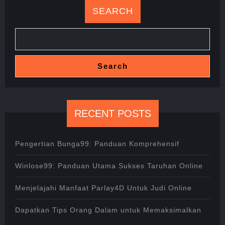
SEARCH
Search
RECENT POSTS
Pengertian Bunga99: Panduan Komprehensif
Winlose99: Panduan Utama Sukses Taruhan Online
Menjelajahi Manfaat Parlay4D Untuk Judi Online
Dapatkan Tips Orang Dalam untuk Memaksimalkan