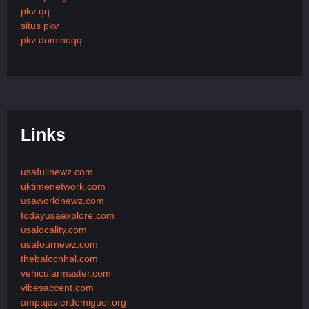
pkv qq
situs pkv
pkv dominoqq
Links
usafullnewz.com
uktimenetwork.com
usaworldnewz.com
todayusaexplore.com
usalocality.com
usafournewz.com
thebalochhal.com
vehicularmaster.com
vibesaccent.com
ampajavierdemiguel.org