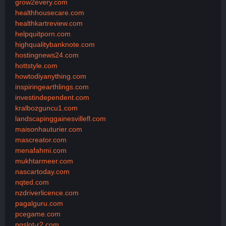
grow2every.com
healthhousecare.com
healthkartreview.com
helpquitporn.com
highqualitybanknote.com
hostingnews24.com
hottstyle.com
howtodiyanything.com
inspiringearthlings.com
investindependent.com
kralbozguncu1.com
landscapinggainesvillefl.com
maisonhauturier.com
mascreator.com
menafahmi.com
mukhtarmeer.com
nascartoday.com
nqted.com
nzdriverlicence.com
pagalguru.com
pcegame.com
pgslot-r2.com