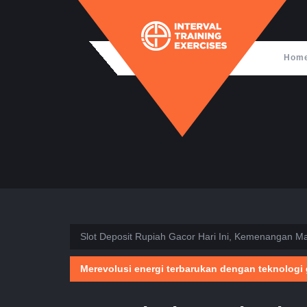
Skip
to
content
Hom
Slot Deposit Rupiah Gacor Hari Ini, Kemenangan Ma
Merevolusi energi terbarukan dengan teknologi