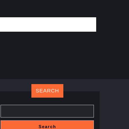
SEARCH
Search