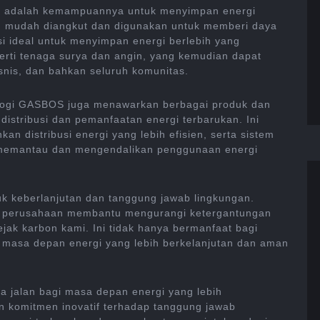
os adalah kemampuannya untuk menyimpan energi
n mudah diangkut dan digunakan untuk memberi daya
si ideal untuk menyimpan energi berlebih yang
erti tenaga surya dan angin, yang kemudian dapat
nis, dan bahkan seluruh komunitas.
logi GASBOS juga menawarkan berbagai produk dan
istribusi dan pemanfaatan energi terbarukan. Ini
n distribusi energi yang lebih efisien, serta sistem
emantau dan mengendalikan penggunaan energi
uk keberlanjutan dan tanggung jawab lingkungan.
, perusahaan membantu mengurangi ketergantungan
jak karbon kami. Ini tidak hanya bermanfaat bagi
 masa depan energi yang lebih berkelanjutan dan aman
 jalan bagi masa depan energi yang lebih
an komitmen inovatif terhadap tanggung jawab