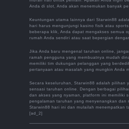
murah hati untuk pemain. Apakah Anda ingin be
Anda di slot, Anda akan menemukan banyak pel
Keuntungan utama lainnya dari Starwin88 adal
hari harus mengunjungi kasino fisik atau spo
beberapa klik, Anda dapat mengakses semua op
rumah Anda sendiri atau saat bepergian dengan
Jika Anda baru mengenal taruhan online, jang
ramah pengguna yang membuatnya mudah dinavi
memiliki tim dukungan pelanggan yang berdedi
pertanyaan atau masalah yang mungkin Anda mi
Secara keseluruhan, Starwin88 adalah pilihan 
sensasi taruhan online. Dengan berbagai piliha
dan akses yang nyaman, platform ini memiliki
pengalaman taruhan yang menyenangkan dan 
Starwin88 hari ini dan mulailah menempatkan 
[ad_2]
Post