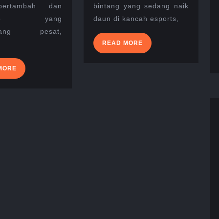
bertambah dan
bintang yang sedang naik
folio yang
daun di kancah esports,
mbang pesat,
READ
READ MORE
MORE
READ
MORE
MORE