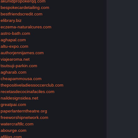
akunidpropokerqq.com
bespokecardetailing.com
bestfriendscredit.com
elibrary.biz
eczema-naturalcures.com
astro-bath.com
aghapal.com
altu-expo.com
authorjennijames.com
viajearoma.net
tsutsuji-parkin.com
agharab.com
cheapammousa.com
thepositiveladiessoccerclub.com
recetasdecocinafaciles.com
naildesignsidea.net
greatpai.com
paperlanterntheatre.org
freeworshipnetwork.com
watercraftllc.com
abourge.com
afiliixs.com