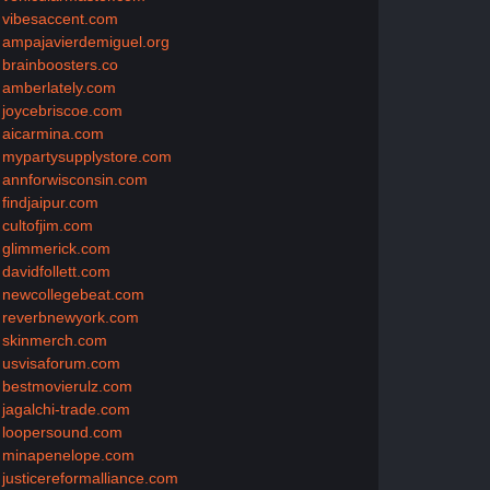
vibesaccent.com
ampajavierdemiguel.org
brainboosters.co
amberlately.com
joycebriscoe.com
aicarmina.com
mypartysupplystore.com
annforwisconsin.com
findjaipur.com
cultofjim.com
glimmerick.com
davidfollett.com
newcollegebeat.com
reverbnewyork.com
skinmerch.com
usvisaforum.com
bestmovierulz.com
jagalchi-trade.com
loopersound.com
minapenelope.com
justicereformalliance.com