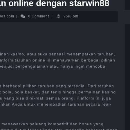
n online dengan starwin88
admin@intervaltrainingexercises.com
ises.com
|
0 Comment
|
9:48 pm
inan kasino, atau suka sensasi menempatkan taruhan,
atform taruhan online ini menawarkan berbagai pilihan
 penjudi berpengalaman atau hanya ingin mencoba
h berbagai pilihan taruhan yang tersedia. Dari taruhan
 bola, bola basket, dan tenis hingga permainan kasino
atu yang bisa dinikmati semua orang. Platform ini juga
nkan Anda untuk menempatkan taruhan secara real-
ga menawarkan peluang kompetitif dan bonus yang