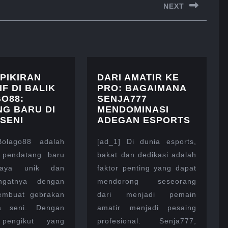
NEXT
Next
post:
 PIKIRAN
DARI AMATIR KE
F DI BALIK
PRO: BAGAIMANA
O88:
SENJA777
NG BARU DI
MENDOMINASI
TEMUI
DARI
 SENI
ADEGAN ESPORTS
PIKIRAN
AMATI
KREATIF
KE
Bolago88 adalah
[ad_1] Di dunia esports,
DI
PRO:
 pendatang baru
bakat dan dedikasi adalah
BALIK
BAGAI
aya unik dan
faktor penting yang dapat
BOLAGO88:
SENJA7
ngatnya dengan
mendorong seseorang
BINTANG
MENDO
BARU
ADEGA
embuat gebrakan
dari menjadi pemain
DI
ESPOR
a seni. Dengan
amatir menjadi pesaing
DUNIA
 pengikut yang
profesional. Senja777,
SENI