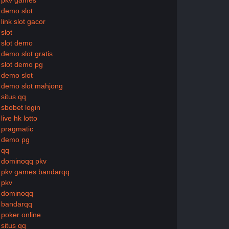
pkv games
demo slot
link slot gacor
slot
slot demo
demo slot gratis
slot demo pg
demo slot
demo slot mahjong
situs qq
sbobet login
live hk lotto
pragmatic
R
demo pg
qq
dominoqq pkv
MANA
pkv games bandarqq
77
pkv
MINASI
dominoqq
N
bandarqq
TS
poker online
situs qq