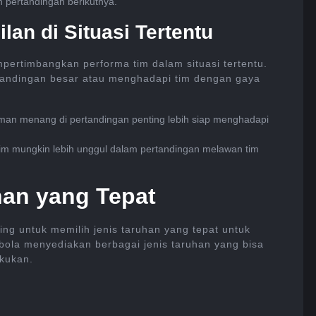
 pertandingan berikutnya.
lan di Situasi Tertentu
pertimbangkan performa tim dalam situasi tertentu.
tandingan besar atau menghadapi tim dengan gaya
aman menang di pertandingan penting lebih siap menghadapi
tim mungkin lebih unggul dalam pertandingan melawan tim
an yang Tepat
ting untuk memilih jenis taruhan yang tepat untuk
bola menyediakan berbagai jenis taruhan yang bisa
akukan.