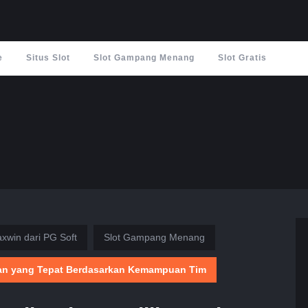
e
Situs Slot
Slot Gampang Menang
Slot Gratis
xwin dari PG Soft
Slot Gampang Menang
uhan yang Tepat Berdasarkan Kemampuan Tim