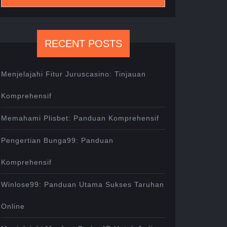
RECENT POSTS
Menjelajahi Fitur Juruscasino: Tinjauan
Komprehensif
Memahami Plisbet: Panduan Komprehensif
Pengertian Bunga99: Panduan
Komprehensif
Winlose99: Panduan Utama Sukses Taruhan
Online