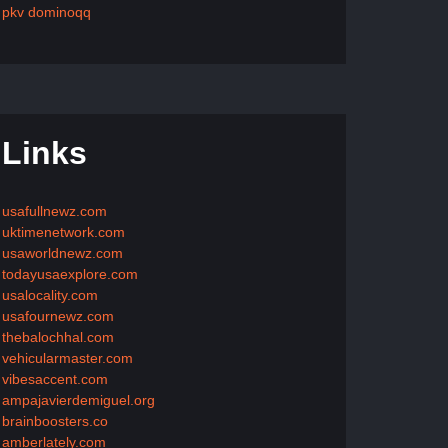
pkv dominoqq
Links
usafullnewz.com
uktimenetwork.com
usaworldnewz.com
todayusaexplore.com
usalocality.com
usafournewz.com
thebalochhal.com
vehicularmaster.com
vibesaccent.com
ampajavierdemiguel.org
brainboosters.co
amberlately.com