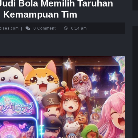
Judi Bola Memilih Taruhan
an Kemampuan Tim
admin@intervaltrainingexercises.com
cises.com
|
0 Comment
|
6:14 am