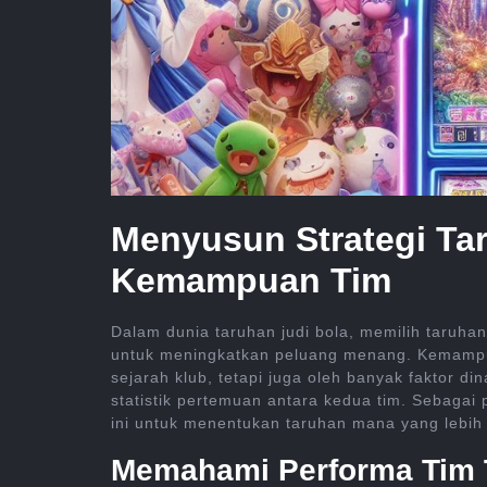
Menyusun Strategi Ta
Kemampuan Tim
Dalam dunia taruhan judi bola, memilih taruh
untuk meningkatkan peluang menang. Kemampua
sejarah klub, tetapi juga oleh banyak faktor din
statistik pertemuan antara kedua tim. Sebagai
ini untuk menentukan taruhan mana yang lebi
Memahami Performa Tim T