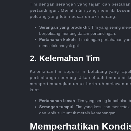
Tim dengan serangan yang tajam dan pertahan
pertandingan. Memilih tim yang memiliki kes
peluang yang lebih besar untuk menang.
Serangan yang produktif
: Tim yang sering men
berpeluang menang dalam pertandingan.
Pertahanan kokoh
: Tim dengan pertahanan yang 
mencetak banyak gol.
2. Kelemahan Tim
Kelemahan tim, seperti lini belakang yang rapu
pertimbangan penting. Jika sebuah tim memilik
mempertimbangkan untuk bertaruh melawan mer
kuat.
Pertahanan lemah
: Tim yang sering kebobolan b
Serangan tumpul
: Tim yang kesulitan menceta
dan lebih sulit untuk meraih kemenangan.
Memperhatikan Kondis