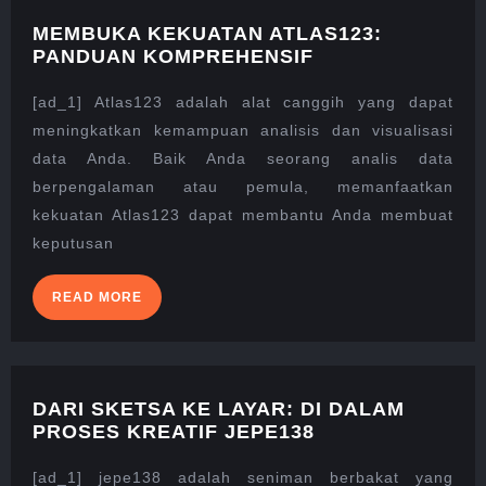
MEMBUKA KEKUATAN ATLAS123:
MEMBUKA
PANDUAN KOMPREHENSIF
KEKUATAN
ATLAS123:
[ad_1] Atlas123 adalah alat canggih yang dapat
PANDUAN
meningkatkan kemampuan analisis dan visualisasi
KOMPREHENSIF
data Anda. Baik Anda seorang analis data
berpengalaman atau pemula, memanfaatkan
kekuatan Atlas123 dapat membantu Anda membuat
keputusan
READ
READ MORE
MORE
DARI SKETSA KE LAYAR: DI DALAM
DARI
PROSES KREATIF JEPE138
SKETSA
KE
[ad_1] jepe138 adalah seniman berbakat yang