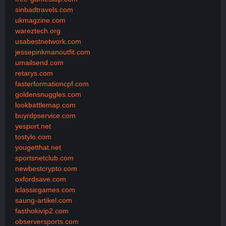
sinbadtravels.com
ukmagzine.com
wareztech.org
usabestnetwork.com
jessepinkmanoutfit.com
umailsend.com
retarys.com
fasterformationcpf.com
goldensnuggles.com
lookbattlemap.com
buyrdpservice.com
yesport.net
tostylo.com
yougetthat.net
sportsnetclub.com
newbestcrypto.com
oxfordsave.com
iclassicgames.com
saung-artikel.com
fasthokivip2.com
observersports.com