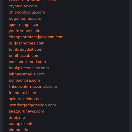
cryptoglax.com
ohiohobbyplus.com
bogothemes.com
ajino-mingei.com
yourfreehost.info
cheapnorthfacejacketsm.com
gurjoshhomes.com
tombradydiet.com
bonthaiclub.com
casusbelli-mod.com
bookplatesociety.com
lebnewsmedia.com
sonosonora.com
linkuusinternasional1.com
friendsroll.com
spiderclothing.net
wondergadgetsshop.com
seatgurunews.com
3net.info
codeplex.info
okena.info