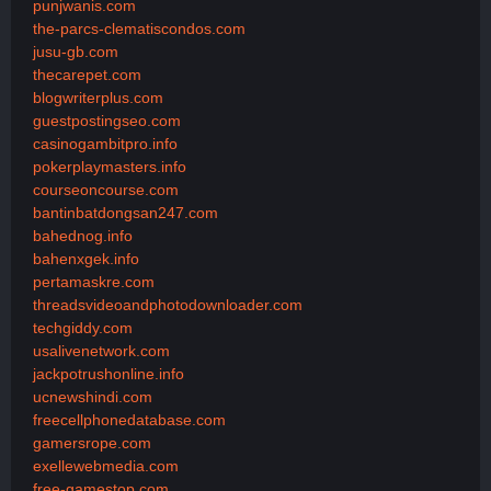
punjwanis.com
the-parcs-clematiscondos.com
jusu-gb.com
thecarepet.com
blogwriterplus.com
guestpostingseo.com
casinogambitpro.info
pokerplaymasters.info
courseoncourse.com
bantinbatdongsan247.com
bahednog.info
bahenxgek.info
pertamaskre.com
threadsvideoandphotodownloader.com
techgiddy.com
usalivenetwork.com
jackpotrushonline.info
ucnewshindi.com
freecellphonedatabase.com
gamersrope.com
exellewebmedia.com
free-gamestop.com