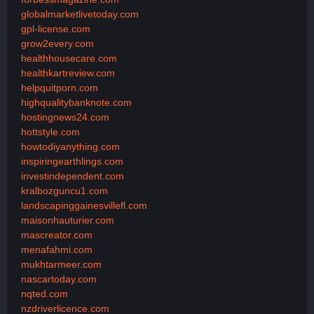
globalmarketlivetoday.com
gpl-license.com
grow2every.com
healthhousecare.com
healthkartreview.com
helpquitporn.com
highqualitybanknote.com
hostingnews24.com
hottstyle.com
howtodiyanything.com
inspiringearthlings.com
investindependent.com
kralbozguncu1.com
landscapinggainesvillefl.com
maisonhauturier.com
mascreator.com
menafahmi.com
mukhtarmeer.com
nascartoday.com
nqted.com
nzdriverlicence.com