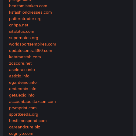
healthmistakes.com
ksfashiondresses.com
patterntrader.org
cnhpa.net
sitalotus.com
supernotes.org
worldsportsempires.com
updatecentral360.com
katamastah.com
zqscore.net
aseleraio.info
asticio.info
egardenio.info
arxteamio.info
getalexio.info
accountaudittaxcon.com
prymprint.com
sportkeeda.org
besttimespend.com
careandcure.biz
cogniyo.com