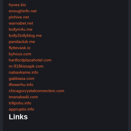
hyves.biz
enoughinfo.net
pinhive.net
warnabet.net
bollym4u.me
bolly2tollyblog.me
pandaclub.me
flyttevask.io
byhous.com
hartfordplazahotel.com
m-918kissapk.com
nabavkame.info
gakbiasa.com
iflowerhu.info
chicagocrystalconnection.com
imanabadii.com
trilipohu.info
appruptio.info
Links