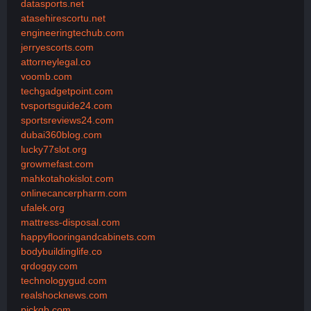
datasports.net
atasehirescortu.net
engineeringtechub.com
jerryescorts.com
attorneylegal.co
voomb.com
techgadgetpoint.com
tvsportsguide24.com
sportsreviews24.com
dubai360blog.com
lucky77slot.org
growmefast.com
mahkotahokislot.com
onlinecancerpharm.com
ufalek.org
mattress-disposal.com
happyflooringandcabinets.com
bodybuildinglife.co
qrdoggy.com
technologygud.com
realshocknews.com
pickgb.com