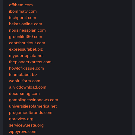
offthem.com
ibommatv.com
techporfit.com
bekasionline.com
nbusinessplan.com
greenlife360.com
cantshoutitout.com
expressufabet.biz
mypuertoplata.net
thepioneerxpress.com
howtofixissue.com
teamufabet.biz
webfullform.com
allviddownload.com
decorsmag.com
gamblingcasinonews.com
universitiesofamerica.net
progameofbrands.com
qbreview.org
servicewueste.org
zippyrevs.com