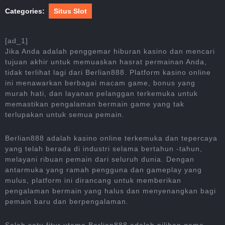
Categories:
Situs Slot
[ad_1]
Jika Anda adalah penggemar hiburan kasino dan mencari
tujuan akhir untuk memuaskan hasrat permainan Anda,
tidak terlihat lagi dari Berlian888. Platform kasino online
ini menawarkan berbagai macam game, bonus yang
murah hati, dan layanan pelanggan terkemuka untuk
memastikan pengalaman bermain game yang tak
terlupakan untuk semua pemain.
Berlian888 adalah kasino online terkemuka dan tepercaya
yang telah berada di industri selama bertahun -tahun,
melayani ribuan pemain dari seluruh dunia. Dengan
antarmuka yang ramah pengguna dan gameplay yang
mulus, platform ini dirancang untuk memberikan
pengalaman bermain yang halus dan menyenangkan bagi
pemain baru dan berpengalaman.