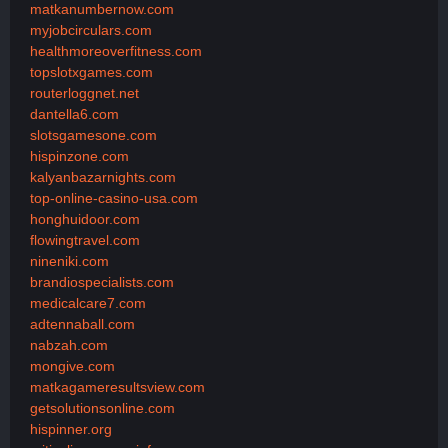
matkanumbernow.com
myjobcirculars.com
healthmoreoverfitness.com
topslotxgames.com
routerloggnet.net
dantella6.com
slotsgamesone.com
hispinzone.com
kalyanbazarnights.com
top-online-casino-usa.com
honghuidoor.com
flowingtravel.com
nineniki.com
brandiospecialists.com
medicalcare7.com
adtennaball.com
nabzah.com
mongive.com
matkagameresultsview.com
getsolutionsonline.com
hispinner.org