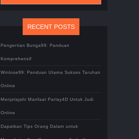
RECENT POSTS
Pengertian Bunga99: Panduan
Komprehensif
Winlose99: Panduan Utama Sukses Taruhan
Online
Menjelajahi Manfaat Parlay4D Untuk Judi
Online
Dapatkan Tips Orang Dalam untuk