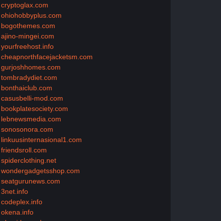
cryptoglax.com
ohiohobbyplus.com
bogothemes.com
ajino-mingei.com
yourfreehost.info
cheapnorthfacejacketsm.com
gurjoshhomes.com
tombradydiet.com
bonthaiclub.com
casusbelli-mod.com
bookplatesociety.com
lebnewsmedia.com
sonosonora.com
linkuusinternasional1.com
friendsroll.com
spiderclothing.net
wondergadgetsshop.com
seatgurunews.com
3net.info
codeplex.info
okena.info