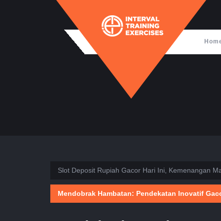
Skip
to
content
Hom
Slot Deposit Rupiah Gacor Hari Ini, Kemenangan Ma
Mendobrak Hambatan: Pendekatan Inovatif Gaco