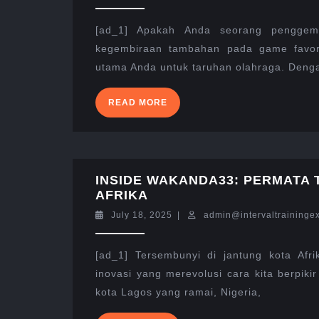
18,
2025
[ad_1] Apakah Anda seorang penggem
kegembiraan tambahan pada game favorit
utama Anda untuk taruhan olahraga. Denga
READ
READ MORE
MORE
INSIDE WAKANDA33: PERMATA 
INSIDE
AFRIKA
WAKANDA33:
July
July 18, 2025
|
admin@intervaltraininge
PERMATA
18,
TERSEMBUNYI
2025
WARISAN
[ad_1] Tersembunyi di jantung kota Afr
DAN
inovasi yang merevolusi cara kita berpikir
INOVASI
kota Lagos yang ramai, Nigeria,
AFRIKA