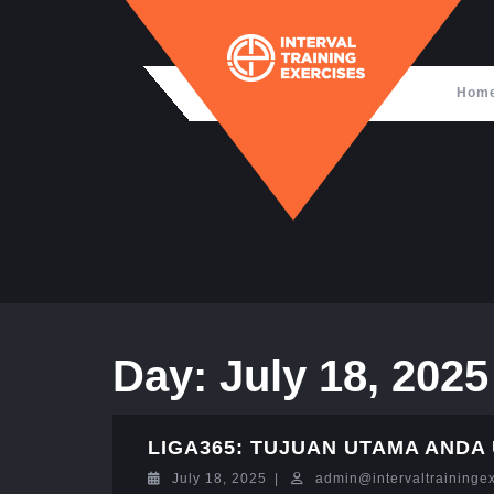
Skip
to
content
Hom
Day:
July 18, 2025
LIGA365: TUJUAN UTAMA AND
July
July 18, 2025
|
admin@intervaltraininge