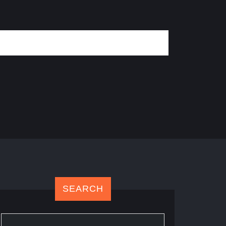
SEARCH