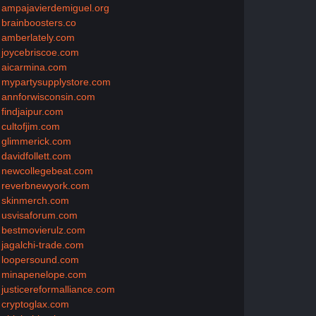
ampajavierdemiguel.org
brainboosters.co
amberlately.com
joycebriscoe.com
aicarmina.com
mypartysupplystore.com
annforwisconsin.com
findjaipur.com
cultofjim.com
glimmerick.com
davidfollett.com
newcollegebeat.com
reverbnewyork.com
skinmerch.com
usvisaforum.com
bestmovierulz.com
jagalchi-trade.com
loopersound.com
minapenelope.com
justicereformalliance.com
cryptoglax.com