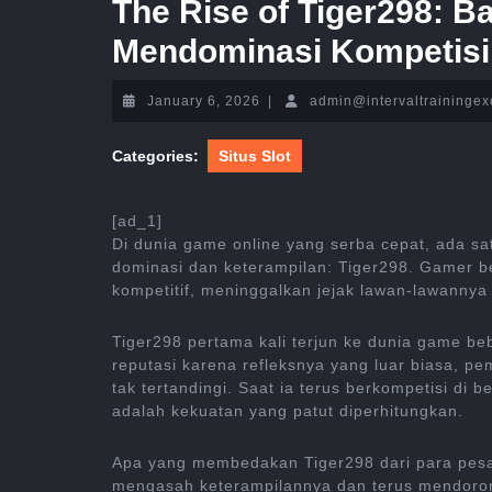
The Rise of Tiger298: 
Mendominasi Kompetisi
January
January 6, 2026
|
admin@intervaltrainingex
6,
2026
Categories:
Situs Slot
[ad_1]
Di dunia game online yang serba cepat, ada s
dominasi dan keterampilan: Tiger298. Gamer b
kompetitif, meninggalkan jejak lawan-lawannya
Tiger298 pertama kali terjun ke dunia game b
reputasi karena refleksnya yang luar biasa, p
tak tertandingi. Saat ia terus berkompetisi di b
adalah kekuatan yang patut diperhitungkan.
Apa yang membedakan Tiger298 dari para pesa
mengasah keterampilannya dan terus mendoron