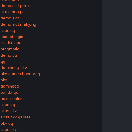
demo slot gratis
slot demo pg
demo slot
demo slot mahjong
situs qq
sbobet login
live hk lotto
pragmatic
demo pg
qq
dominoqq pkv
pkv games bandarqq
pkv
dominoqq
bandarqq
poker online
situs qq
situs pkv
situs pkv games
pkv qq
situs pkv