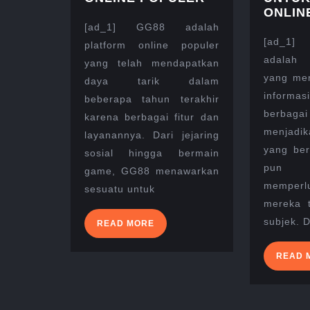
KEKUATAN
ONLIN
GG88:
[ad_1] GG88 adalah
PANDUAN
[ad_1]
platform online populer
KOMPREHENSI
adalah 
yang telah mendapatkan
UNTUK
yang me
daya tarik dalam
PLATFORM
infor
ONLINE
beberapa tahun terakhir
POPULER
berba
karena berbagai fitur dan
menjad
layanannya. Dari jejaring
yang ber
sosial hingga bermain
pun 
game, GG88 menawarkan
memperl
sesuatu untuk
mereka 
subjek. D
READ
READ MORE
MORE
READ 