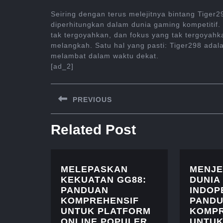
Seiring dengan terus melejitnya bintang Tiger29
diperhitungkan dalam dunia gaming kompetitif.
tak tergoyahkan, dan fokus yang tak tergoyahka
melangkah. Satu hal yang pasti: Tiger298 adala
melambat dalam waktu dekat.
[ad_2]
Post
PREVIOUS
navigation
Previous
Related Post
post:
MELEPASKAN
MENJE
KEKUATAN GG88:
DUNIA
PANDUAN
INDOP
KOMPREHENSIF
PAND
UNTUK PLATFORM
KOMPR
MELEPASKAN
ONLINE POPULER
UNTUK