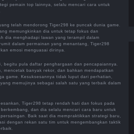
tegi pemain top lainnya, selalu mencari cara untuk
.
yang telah mendorong Tiger298 ke puncak dunia game.
 yang memungkinkan dia untuk tetap fokus dan
ah dia menghadapi lawan yang terampil dalam
l rumit dalam permainan yang menantang, Tiger298
rkan emosi menguasai dirinya.
8, begitu pula daftar penghargaan dan pencapaiannya.
n, mencetak banyak rekor, dan bahkan mendapatkan
iga game. Kesuksesannya tidak luput dari perhatian,
ang memujinya sebagai salah satu yang terbaik dalam
esankan, Tiger298 tetap rendah hati dan fokus pada
berkembang, dan dia selalu mencari cara baru untuk
ersaingan. Baik saat dia mempraktikkan strategi baru,
rasi dengan rekan satu tim untuk mengembangkan taktik
rbaik.