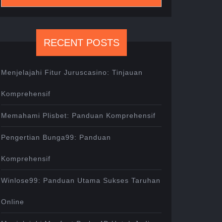
RECENT POSTS
Menjelajahi Fitur Juruscasino: Tinjauan
Komprehensif
Memahami Plisbet: Panduan Komprehensif
Pengertian Bunga99: Panduan
Komprehensif
Winlose99: Panduan Utama Sukses Taruhan
Online