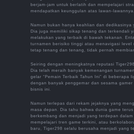
berjam-jam untuk berlatih dan mempelajari stra
mendapatkan keunggulan atas lawan-lawannya
Namun bukan hanya keahlian dan dedikasinya 
Dia juga memiliki sikap tenang dan terkendali
melakukan yang terbaik di bawah tekanan. Ent
turnamen berisiko tinggi atau menavigasi leve
tetap tenang dan tenang, tidak pernah membia
Seiring dengan meningkatnya reputasi Tiger29
Dia telah meraih banyak kemenangan turname
gelar “Pemain Terbaik Tahun Ini” di beberapa l
dengan banyak penggemar dan sesama gamer y
bisnis ini.
Namun terlepas dari rekam jejaknya yang meng
masa depan. Dia tahu bahwa dunia game terus 
berkembang dan menjadi yang terdepan dalam p
mempelajari tren game terkini, atau berkolabo
baru, Tiger298 selalu berusaha menjadi yang te