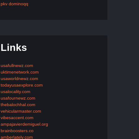
pkv dominoqq
Links
usafullnewz.com
uktimenetwork.com
usaworldnewz.com
todayusaexplore.com
usalocality.com
usafournewz.com
thebalochhal.com
vehicularmaster.com
vibesaccent.com
ampajavierdemiguel.org
brainboosters.co
amberlately.com