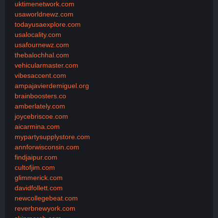
uktimenetwork.com
usaworldnewz.com
todayusaexplore.com
usalocality.com
usafournewz.com
thebalochhal.com
vehicularmaster.com
vibesaccent.com
ampajavierdemiguel.org
brainboosters.co
amberlately.com
joycebriscoe.com
aicarmina.com
mypartysupplystore.com
annforwisconsin.com
findjaipur.com
cultofjim.com
glimmerick.com
davidfollett.com
newcollegebeat.com
reverbnewyork.com