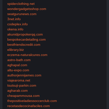
spiderclothing.net
wondergadgetsshop.com
seatgurunews.com
3net.info
codeplex.info
okena.info
akunidpropokerqq.com
bespokecardetailing.com
bestfriendscredit.com
elibrary.biz
eczema-naturalcures.com
astro-bath.com
aghapal.com
altu-expo.com
authorjennijames.com
viajearoma.net
tsutsuji-parkin.com
agharab.com
cheapammousa.com
thepositiveladiessoccerclub.com
recetasdecocinafaciles.com