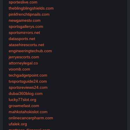
sporteslive.com
theblingblingshields.com
pinkfrenchtipnails.com
newgamestv.com
sportsgallerys.com
sportsmirrors.net
datasports.net
atasehirescortu.net
engineeringtechub.com
jerryescorts.com
attorneylegal.co
voomb.com
techgadgetpoint.com
tvsportsguide24.com
sportsreviews24.com
dubai360blog.com
lucky77slot.org
growmefast.com
mahkotahokislot.com
onlinecancerpharm.com
ufalek.org
mattress-disposal.com