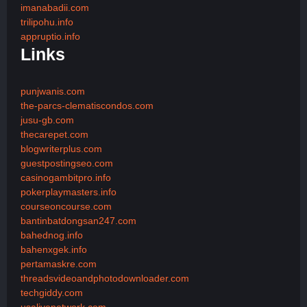
imanabadii.com
trilipohu.info
appruptio.info
Links
punjwanis.com
the-parcs-clematiscondos.com
jusu-gb.com
thecarepet.com
blogwriterplus.com
guestpostingseo.com
casinogambitpro.info
pokerplaymasters.info
courseoncourse.com
bantinbatdongsan247.com
bahednog.info
bahenxgek.info
pertamaskre.com
threadsvideoandphotodownloader.com
techgiddy.com
usalivenetwork.com