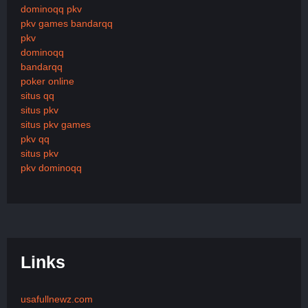
dominoqq pkv
pkv games bandarqq
pkv
dominoqq
bandarqq
poker online
situs qq
situs pkv
situs pkv games
pkv qq
situs pkv
pkv dominoqq
Links
usafullnewz.com