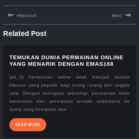
Post
navigation
PREVIOUS
NEXT
Previous
Next
Related Post
post:
post:
TEMUKAN DUNIA PERMAINAN ONLINE
TEMUK
YANG MENARIK DENGAN EMAS168
DUNIA
PERMAI
[ad_1] Permainan online telah menjadi bentuk
ONLINE
hiburan yang populer bagi orang -orang dari segala
YANG
usia. Dengan kemajuan teknologi, permainan telah
MENARI
berevolusi dari permainan arcade sederhana ke
DENGA
EMAS16
dunia yang kompleks dan
READ
READ MORE
MORE