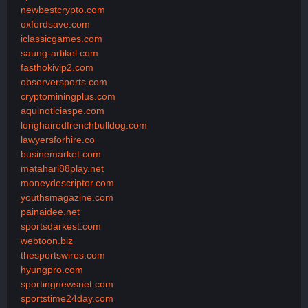
newbestcrypto.com
oxfordsave.com
iclassicgames.com
saung-artikel.com
fasthokivip2.com
observersports.com
cryptominingplus.com
aquinoticiaspe.com
longhairedfrenchbulldog.com
lawyersforhire.co
businemarket.com
matahari88play.net
moneydescriptor.com
youthsmagazine.com
painaidee.net
sportsdarkest.com
webtoon.biz
thesportswires.com
hyungpro.com
sportingnewsnet.com
sportstime24day.com