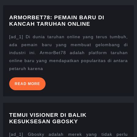
ARMORBET78: PEMAIN BARU DI
ARMORBET78:
KANCAH TARUHAN ONLINE
PEMAIN
BARU
[ad_1] Di dunia taruhan online yang terus tumbuh,
DI
ada pemain baru yang membuat gelombang di
KANCAH
industri ini. ArmorBet78 adalah platform taruhan
TARUHAN
online baru yang mendapatkan popularitas di antara
ONLINE
petaruh karena
READ
READ MORE
MORE
TEMUI VISIONER DI BALIK
TEMUI
KESUKSESAN GBOSKY
VISIONER
DI
[ad_1] Gbosky adalah merek yang tidak perlu