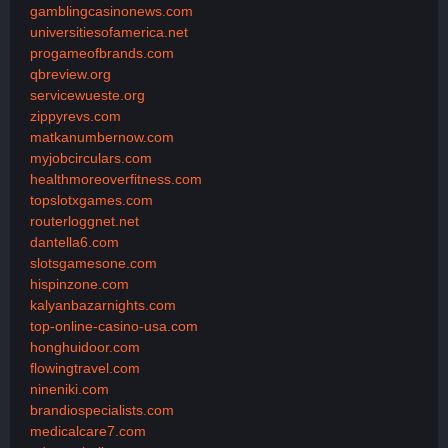
gamblingcasinonews.com
universitiesofamerica.net
progameofbrands.com
qbreview.org
servicewueste.org
zippyrevs.com
matkanumbernow.com
myjobcirculars.com
healthmoreoverfitness.com
topslotxgames.com
routerloggnet.net
dantella6.com
slotsgamesone.com
hispinzone.com
kalyanbazarnights.com
top-online-casino-usa.com
honghuidoor.com
flowingtravel.com
nineniki.com
brandiospecialists.com
medicalcare7.com