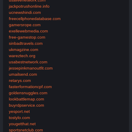
jackpotrushonline.info
ucnewshindi.com
freecellphonedatabase.com
gamersrope.com
exellewebmedia.com
free-gamestop.com
sinbadtravels.com
ukmagzine.com
wareztech.org
usabestnetwork.com
jessepinkmanoutfit.com
umailsend.com
retarys.com
fasterformationcpf.com
goldensnuggles.com
lookbattlemap.com
buyrdpservice.com
yesport.net
tostylo.com
yougetthat.net
sportsnetclub.com