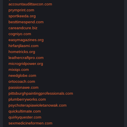
accountaudittaxcon.com
prymprint.com
sportkeeda.org
besttimespend.com
careandcure.biz
cogniyo.com
easymagazines.org
hirfanjilasmi.com
hometricks.org
leathercraftpro.com
microgridpower.org
mixiqo.com
needglobe.com
ortocoach.com
passionawe.com
pittsburghpaintingprofessionals.com
plumberryworks.com
psychoterapiawioletanowak.com
quickultimate.com
quirkyquester.com
sexmedicineformen.com