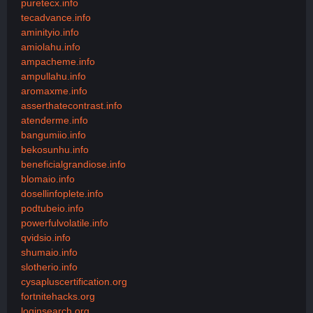
puretecx.info
tecadvance.info
aminityio.info
amiolahu.info
ampacheme.info
ampullahu.info
aromaxme.info
asserthatecontrast.info
atenderme.info
bangumiio.info
bekosunhu.info
beneficialgrandiose.info
blomaio.info
dosellinfoplete.info
podtubeio.info
powerfulvolatile.info
qvidsio.info
shumaio.info
slotherio.info
cysapluscertification.org
fortnitehacks.org
loginsearch.org