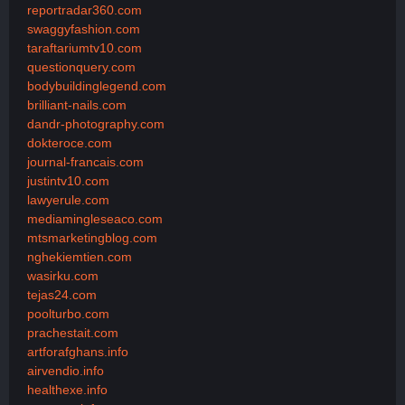
reportradar360.com
swaggyfashion.com
taraftariumtv10.com
questionquery.com
bodybuildinglegend.com
brilliant-nails.com
dandr-photography.com
dokteroce.com
journal-francais.com
justintv10.com
lawyerule.com
mediamingleseaco.com
mtsmarketingblog.com
nghekiemtien.com
wasirku.com
tejas24.com
poolturbo.com
prachestait.com
artforafghans.info
airvendio.info
healthexe.info