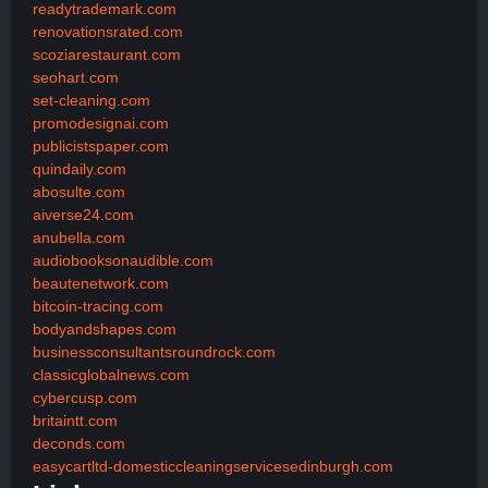
readytrademark.com
renovationsrated.com
scoziarestaurant.com
seohart.com
set-cleaning.com
promodesignai.com
publicistspaper.com
quindaily.com
abosulte.com
aiverse24.com
anubella.com
audiobooksonaudible.com
beautenetwork.com
bitcoin-tracing.com
bodyandshapes.com
businessconsultantsroundrock.com
classicglobalnews.com
cybercusp.com
britaintt.com
deconds.com
easycartltd-domesticcleaningservicesedinburgh.com