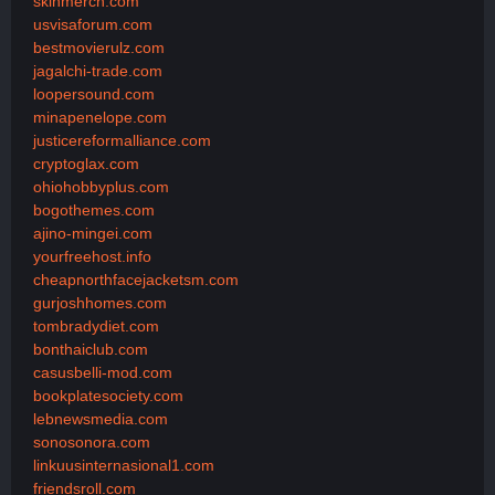
skinmerch.com
usvisaforum.com
bestmovierulz.com
jagalchi-trade.com
loopersound.com
minapenelope.com
justicereformalliance.com
cryptoglax.com
ohiohobbyplus.com
bogothemes.com
ajino-mingei.com
yourfreehost.info
cheapnorthfacejacketsm.com
gurjoshhomes.com
tombradydiet.com
bonthaiclub.com
casusbelli-mod.com
bookplatesociety.com
lebnewsmedia.com
sonosonora.com
linkuusinternasional1.com
friendsroll.com