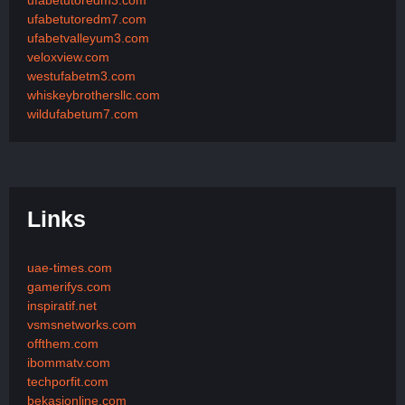
ufabetutoredm7.com
ufabetvalleyum3.com
veloxview.com
westufabetm3.com
whiskeybrothersllc.com
wildufabetum7.com
Links
uae-times.com
gamerifys.com
inspiratif.net
vsmsnetworks.com
offthem.com
ibommatv.com
techporfit.com
bekasionline.com