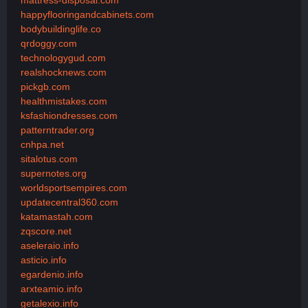
happyflooringandcabinets.com
bodybuildinglife.co
qrdoggy.com
technologygud.com
realshocknews.com
pickgb.com
healthmistakes.com
ksfashiondresses.com
patterntrader.org
cnhpa.net
sitalotus.com
supernotes.org
worldsportsempires.com
updatecentral360.com
katamastah.com
zqscore.net
aseleraio.info
asticio.info
egardenio.info
arxteamio.info
getalexio.info