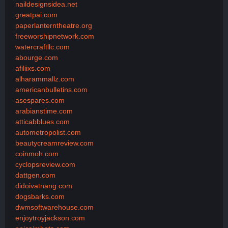
naildesignsidea.net
greatpai.com
paperlanterntheatre.org
freeworshipnetwork.com
watercraftllc.com
abourge.com
afiliixs.com
alharammallz.com
americanbulletins.com
asespares.com
arabianstime.com
atticabblues.com
autometropolist.com
beautycreamreview.com
coinmoh.com
cyclopsreview.com
dattgen.com
didoivatnang.com
dogsbarks.com
dwmsoftwarehouse.com
enjoytroyjackson.com