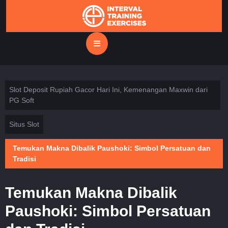
Skip
to
content
Open
Button
Slot Deposit Rupiah Gacor Hari Ini, Kemenangan Maxwin dari
PG Soft
Situs Slot
Temukan Makna Dibalik Paushoki: Simbol Persatuan dan
Tradisi
Temukan Makna Dibalik
Paushoki: Simbol Persatuan