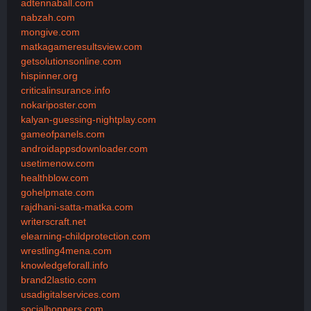
adtennaball.com
nabzah.com
mongive.com
matkagameresultsview.com
getsolutionsonline.com
hispinner.org
criticalinsurance.info
nokariposter.com
kalyan-guessing-nightplay.com
gameofpanels.com
androidappsdownloader.com
usetimenow.com
healthblow.com
gohelpmate.com
rajdhani-satta-matka.com
writerscraft.net
elearning-childprotection.com
wrestling4mena.com
knowledgeforall.info
brand2lastio.com
usadigitalservices.com
socialhoppers.com