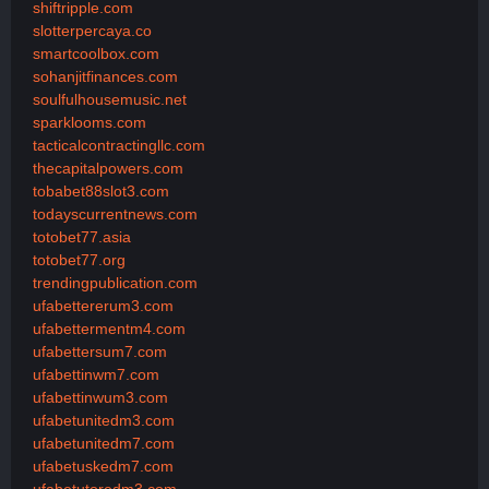
shiftripple.com
slotterpercaya.co
smartcoolbox.com
sohanjitfinances.com
soulfulhousemusic.net
sparklooms.com
tacticalcontractingllc.com
thecapitalpowers.com
tobabet88slot3.com
todayscurrentnews.com
totobet77.asia
totobet77.org
trendingpublication.com
ufabettererum3.com
ufabettermentm4.com
ufabettersum7.com
ufabettinwm7.com
ufabettinwum3.com
ufabetunitedm3.com
ufabetunitedm7.com
ufabetuskedm7.com
ufabetutoredm3.com