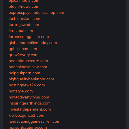
epicaimbots.com
etech4news.com
expresspsychedelicsshop.com
fashionistani.com
feelingswed.com
firecabal.com
forbessmagazine.com
globalmarketlivetoday.com
gpl-license.com
grow2every.com
healthhousecare.com
healthkartreview.com
helpquitporn.com
highqualitybanknote.com
hostingnews24.com
hottstyle.com
howtodiyanything.com
inspiringearthlings.com
investindependent.com
kralbozguncu1.com
landscapinggainesvillefl.com
maisonhauturier.com