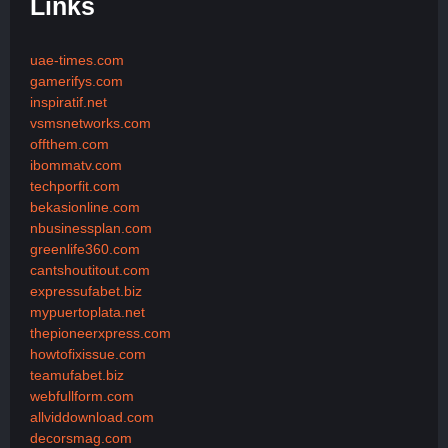
Links
uae-times.com
gamerifys.com
inspiratif.net
vsmsnetworks.com
offthem.com
ibommatv.com
techporfit.com
bekasionline.com
nbusinessplan.com
greenlife360.com
cantshoutitout.com
expressufabet.biz
mypuertoplata.net
thepioneerxpress.com
howtofixissue.com
teamufabet.biz
webfullform.com
allviddownload.com
decorsmag.com