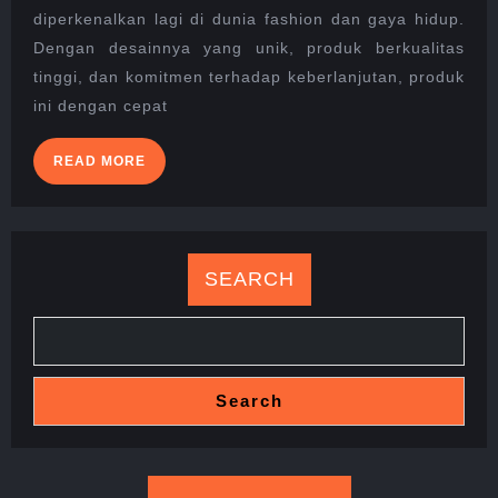
BALIK
diperkenalkan lagi di dunia fashion dan gaya hidup.
KESUKSESAN
Dengan desainnya yang unik, produk berkualitas
GBOSKY
tinggi, dan komitmen terhadap keberlanjutan, produk
ini dengan cepat
READ
READ MORE
MORE
SEARCH
Search