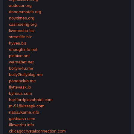
aodecor.org
donorsmatch.org
nowtimes.org
casinoeing.org
livemocha.biz
streetlife.biz
hyves.biz
enoughinfo.net
pinhive.net
warnabet.net
bollym4u.me
bolly2tollyblog.me
pandaclub.me
flyttevask.io
byhous.com
hartfordplazahotel.com
m-918kissapk.com
nabavkame.info
gakbiasa.com
iflowerhu.info
chicagocrystalconnection.com