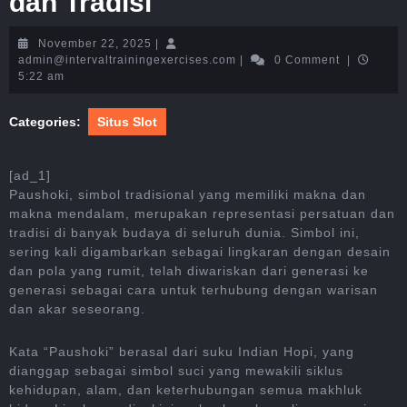
dan Tradisi
November
November 22, 2025
|
22,
admin@intervaltrainingexerc
admin@intervaltrainingexercises.com
|
0 Comment
|
2025
5:22 am
Categories:
Situs Slot
[ad_1]
Paushoki, simbol tradisional yang memiliki makna dan
makna mendalam, merupakan representasi persatuan dan
tradisi di banyak budaya di seluruh dunia. Simbol ini,
sering kali digambarkan sebagai lingkaran dengan desain
dan pola yang rumit, telah diwariskan dari generasi ke
generasi sebagai cara untuk terhubung dengan warisan
dan akar seseorang.
Kata “Paushoki” berasal dari suku Indian Hopi, yang
dianggap sebagai simbol suci yang mewakili siklus
kehidupan, alam, dan keterhubungan semua makhluk