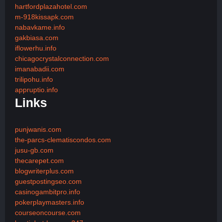
hartfordplazahotel.com
m-918kissapk.com
nabavkame.info
gakbiasa.com
iflowerhu.info
chicagocrystalconnection.com
imanabadii.com
trilipohu.info
appruptio.info
Links
punjwanis.com
the-parcs-clematiscondos.com
jusu-gb.com
thecarepet.com
blogwriterplus.com
guestpostingseo.com
casinogambitpro.info
pokerplaymasters.info
courseoncourse.com