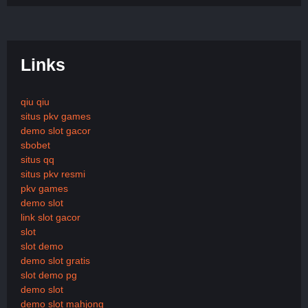
Links
qiu qiu
situs pkv games
demo slot gacor
sbobet
situs qq
situs pkv resmi
pkv games
demo slot
link slot gacor
slot
slot demo
demo slot gratis
slot demo pg
demo slot
demo slot mahjong