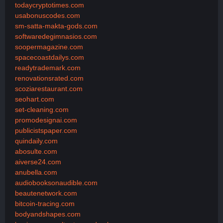
todaycryptotimes.com
usabonuscodes.com
sm-satta-makta-gods.com
softwaredegimnasios.com
soopermagazine.com
spacecoastdailys.com
readytrademark.com
renovationsrated.com
scoziarestaurant.com
seohart.com
set-cleaning.com
promodesignai.com
publicistspaper.com
quindaily.com
abosulte.com
aiverse24.com
anubella.com
audiobooksonaudible.com
beautenetwork.com
bitcoin-tracing.com
bodyandshapes.com