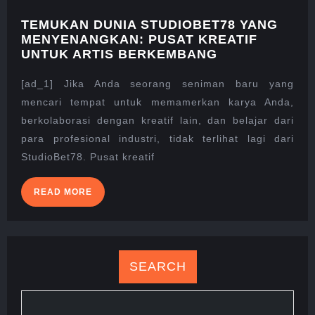
TEMUKAN DUNIA STUDIOBET78 YANG
MENYENANGKAN: PUSAT KREATIF
TEMUKAN
UNTUK ARTIS BERKEMBANG
DUNIA
STUDIOBET78
[ad_1] Jika Anda seorang seniman baru yang
YANG
mencari tempat untuk memamerkan karya Anda,
MENYENANGK
berkolaborasi dengan kreatif lain, dan belajar dari
PUSAT
para profesional industri, tidak terlihat lagi dari
KREATIF
UNTUK
StudioBet78. Pusat kreatif
ARTIS
BERKEMBAN
READ
READ MORE
MORE
SEARCH