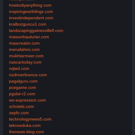
howtodiyanything.com
inspiringearthlings.com
investindependent.com
kralbozguncu1.com
landscapinggainesvillefl.com
maisonhauturier.com
mascreator.com
menafahmi.com
mukhtarmeer.com
nascartoday.com
nqted.com
nzdriverlicence.com
pagalguru.com
pcegame.com
pgslot-r2.com
ws-expression.com
zchotels.com
zepfo.com
technologynews5.com
teknoeduka.com
thenews-blog.com