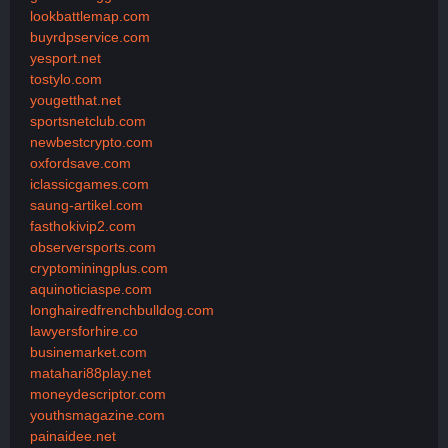
lookbattlemap.com
buyrdpservice.com
yesport.net
tostylo.com
yougetthat.net
sportsnetclub.com
newbestcrypto.com
oxfordsave.com
iclassicgames.com
saung-artikel.com
fasthokivip2.com
observersports.com
cryptominingplus.com
aquinoticiaspe.com
longhairedfrenchbulldog.com
lawyersforhire.co
businemarket.com
matahari88play.net
moneydescriptor.com
youthsmagazine.com
painaidee.net