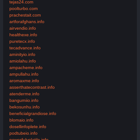
tejas24.com
poolturbo.com
prachestait.com
artforafghans.info
airvendio.info
healthexe.info
puretecx.info
tecadvance.info
aminityio.info
amiolahu.info
ampacheme.info
ampullahu.info
aromaxme.info
asserthatecontrast.info
atenderme.info
bangumiio.info
bekosunhu.info
beneficialgrandiose.info
blomaio.info
dosellinfoplete.info
podtubeio.info
powerfulvolatile.info