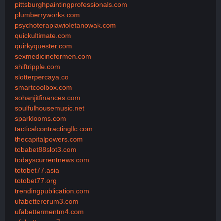
pittsburghpaintingprofessionals.com
plumberryworks.com
psychoterapiawioletanowak.com
quickultimate.com
quirkyquester.com
sexmedicineformen.com
shiftripple.com
slotterpercaya.co
smartcoolbox.com
sohanjitfinances.com
soulfulhousemusic.net
sparklooms.com
tacticalcontractingllc.com
thecapitalpowers.com
tobabet88slot3.com
todayscurrentnews.com
totobet77.asia
totobet77.org
trendingpublication.com
ufabettererum3.com
ufabettermentm4.com