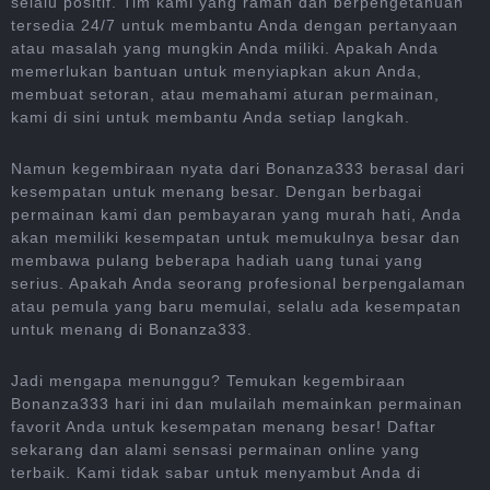
selalu positif. Tim kami yang ramah dan berpengetahuan
tersedia 24/7 untuk membantu Anda dengan pertanyaan
atau masalah yang mungkin Anda miliki. Apakah Anda
memerlukan bantuan untuk menyiapkan akun Anda,
membuat setoran, atau memahami aturan permainan,
kami di sini untuk membantu Anda setiap langkah.
Namun kegembiraan nyata dari Bonanza333 berasal dari
kesempatan untuk menang besar. Dengan berbagai
permainan kami dan pembayaran yang murah hati, Anda
akan memiliki kesempatan untuk memukulnya besar dan
membawa pulang beberapa hadiah uang tunai yang
serius. Apakah Anda seorang profesional berpengalaman
atau pemula yang baru memulai, selalu ada kesempatan
untuk menang di Bonanza333.
Jadi mengapa menunggu? Temukan kegembiraan
Bonanza333 hari ini dan mulailah memainkan permainan
favorit Anda untuk kesempatan menang besar! Daftar
sekarang dan alami sensasi permainan online yang
terbaik. Kami tidak sabar untuk menyambut Anda di