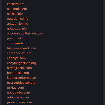
zqscore.net
aseleraio.info
asticio.info
egardenio.info
arxteamio.info
getalexio.info
accountaudittaxcon.com
prymprint.com
sportkeeda.org
besttimespend.com
careandcure.biz
cogniyo.com
easymagazines.org
hirfanjilasmi.com
hometricks.org
leathercraftpro.com
microgridpower.org
mixiqo.com
needglobe.com
ortocoach.com
passionawe.com