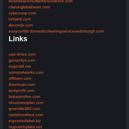
businessconsultantsroundrock.com
classicglobalnews.com
cybercusp.com
britaintt.com
deconds.com
easycartltd-domesticcleaningservicesedinburgh.com
Links
uae-times.com
gamerifys.com
inspiratif.net
vsmsnetworks.com
offthem.com
ibommatv.com
techporfit.com
bekasionline.com
nbusinessplan.com
greenlife360.com
cantshoutitout.com
expressufabet.biz
mypuertoplata.net