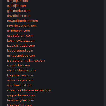
findjaipur.com
cultofjim.com
glimmerick.com
davidfollett.com
newcollegebeat.com
reverbnewyork.com
skinmerch.com
usvisaforum.com
bestmovierulz.com
jagalchi-trade.com
loopersound.com
minapenelope.com
justicereformalliance.com
cryptoglax.com
ohiohobbyplus.com
bogothemes.com
ajino-mingei.com
yourfreehost.info
cheapnorthfacejacketsm.com
gurjoshhomes.com
tombradydiet.com
bonthaiclub.com