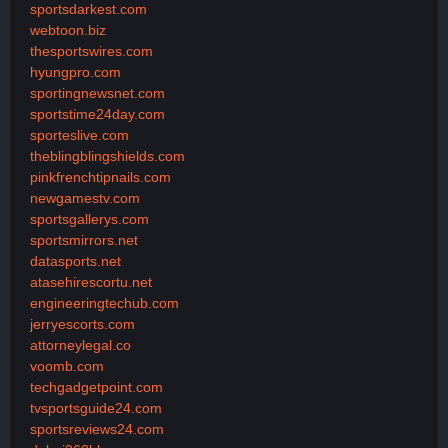
sportsdarkest.com
webtoon.biz
thesportswires.com
hyungpro.com
sportingnewsnet.com
sportstime24day.com
sporteslive.com
theblingblingshields.com
pinkfrenchtipnails.com
newgamestv.com
sportsgallerys.com
sportsmirrors.net
datasports.net
atasehirescortu.net
engineeringtechub.com
jerryescorts.com
attorneylegal.co
voomb.com
techgadgetpoint.com
tvsportsguide24.com
sportsreviews24.com