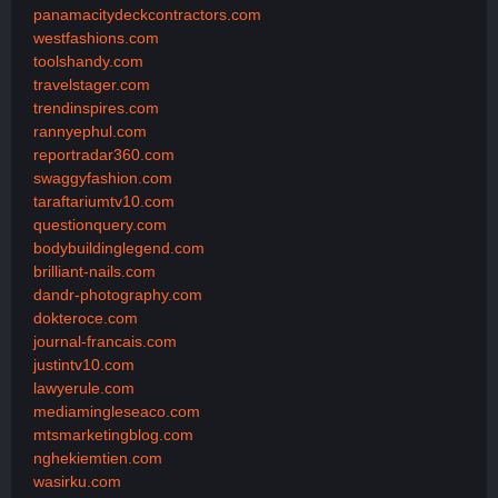
panamacitydeckcontractors.com
westfashions.com
toolshandy.com
travelstager.com
trendinspires.com
rannyephul.com
reportradar360.com
swaggyfashion.com
taraftariumtv10.com
questionquery.com
bodybuildinglegend.com
brilliant-nails.com
dandr-photography.com
dokteroce.com
journal-francais.com
justintv10.com
lawyerule.com
mediamingleseaco.com
mtsmarketingblog.com
nghekiemtien.com
wasirku.com