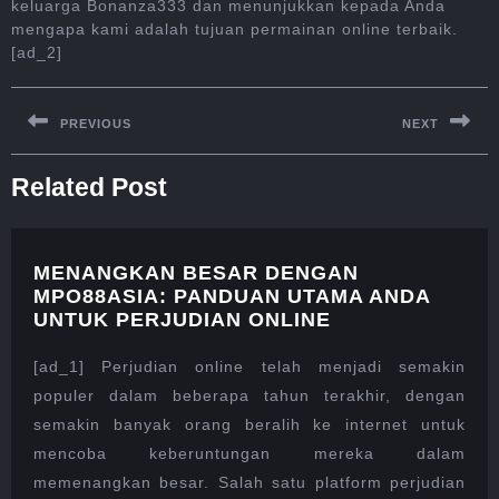
keluarga Bonanza333 dan menunjukkan kepada Anda
mengapa kami adalah tujuan permainan online terbaik.
[ad_2]
Post
navigation
PREVIOUS
NEXT
Previous
Next
Related Post
post:
post:
MENANGKAN BESAR DENGAN
MPO88ASIA: PANDUAN UTAMA ANDA
MENANGKAN
UNTUK PERJUDIAN ONLINE
BESAR
DENGAN
[ad_1] Perjudian online telah menjadi semakin
MPO88ASIA:
populer dalam beberapa tahun terakhir, dengan
PANDUAN
semakin banyak orang beralih ke internet untuk
UTAMA
mencoba keberuntungan mereka dalam
ANDA
UNTUK
memenangkan besar. Salah satu platform perjudian