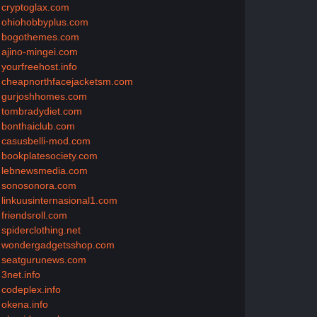
cryptoglax.com
ohiohobbyplus.com
bogothemes.com
ajino-mingei.com
yourfreehost.info
cheapnorthfacejacketsm.com
gurjoshhomes.com
tombradydiet.com
bonthaiclub.com
casusbelli-mod.com
bookplatesociety.com
lebnewsmedia.com
sonosonora.com
linkuusinternasional1.com
friendsroll.com
spiderclothing.net
wondergadgetsshop.com
seatgurunews.com
3net.info
codeplex.info
okena.info