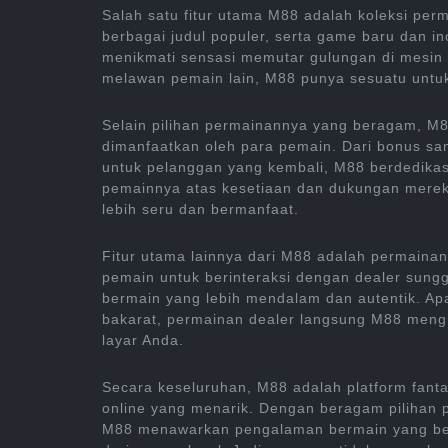
Salah satu fitur utama M88 adalah koleksi per
berbagai judul populer, serta game baru dan in
menikmati sensasi memutar gulungan di mesin s
melawan pemain lain, M88 punya sesuatu untu
Selain pilihan permainannya yang beragam, M
dimanfaatkan oleh para pemain. Dari bonus sa
untuk pelanggan yang kembali, M88 berdedika
pemainnya atas kesetiaan dan dukungan mereka
lebih seru dan bermanfaat.
Fitur utama lainnya dari M88 adalah permaina
pemain untuk berinteraksi dengan dealer sung
bermain yang lebih mendalam dan autentik. Apa
bakarat, permainan dealer langsung M88 meng
layar Anda.
Secara keseluruhan, M88 adalah platform fanta
online yang menarik. Dengan beragam pilihan p
M88 menawarkan pengalaman bermain yang be