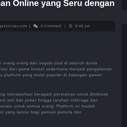
an Online yang Seru dengan
admin@intervaltrainingexercises.com
gexercises.com
|
0 Comment
|
8:48 am
 orang-orang dari segala usia di seluruh dunia.
olusi dari game konsol sederhana menjadi pengalaman
u platform yang mulai populer di kalangan gamer
ang menawarkan beragam permainan untuk dinikmati
rti slot dan poker hingga taruhan olahraga dan
suatu untuk semua orang. Platform ini mudah
n yang lancar bagi pemain pemula dan