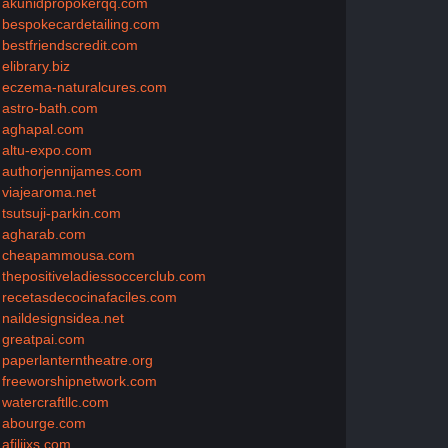
akunidpropokerqq.com
bespokecardetailing.com
bestfriendscredit.com
elibrary.biz
eczema-naturalcures.com
astro-bath.com
aghapal.com
altu-expo.com
authorjennijames.com
viajearoma.net
tsutsuji-parkin.com
agharab.com
cheapammousa.com
thepositiveladiessoccerclub.com
recetasdecocinafaciles.com
naildesignsidea.net
greatpai.com
paperlanterntheatre.org
freeworshipnetwork.com
watercraftllc.com
abourge.com
afiliixs.com