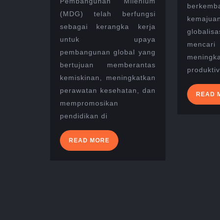
Pembangunan Milenium
PEMBANGUNAN
berkem
(MDG) telah berfungsi
GLOBAL
kemajua
sebagai kerangka kerja
globali
untuk upaya
mencari
pembangunan global yang
meningk
bertujuan memberantas
produktiv
kemiskinan, meningkatkan
perawatan kesehatan, dan
READ 
mempromosikan
pendidikan di
READ
READ MORE
MORE