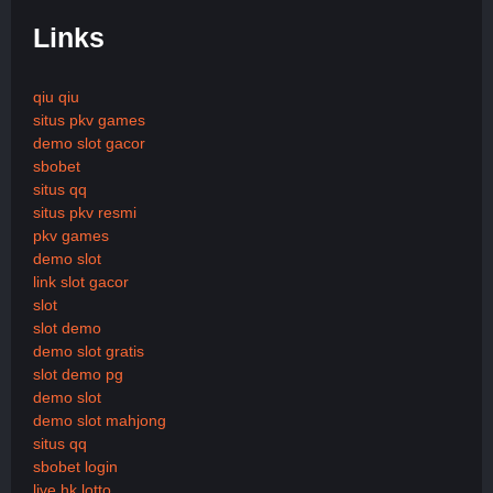
Links
qiu qiu
situs pkv games
demo slot gacor
sbobet
situs qq
situs pkv resmi
pkv games
demo slot
link slot gacor
slot
slot demo
demo slot gratis
slot demo pg
demo slot
demo slot mahjong
situs qq
sbobet login
live hk lotto