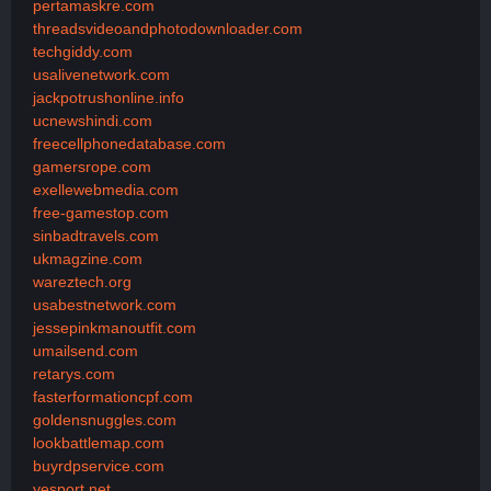
pertamaskre.com
threadsvideoandphotodownloader.com
techgiddy.com
usalivenetwork.com
jackpotrushonline.info
ucnewshindi.com
freecellphonedatabase.com
gamersrope.com
exellewebmedia.com
free-gamestop.com
sinbadtravels.com
ukmagzine.com
wareztech.org
usabestnetwork.com
jessepinkmanoutfit.com
umailsend.com
retarys.com
fasterformationcpf.com
goldensnuggles.com
lookbattlemap.com
buyrdpservice.com
yesport.net