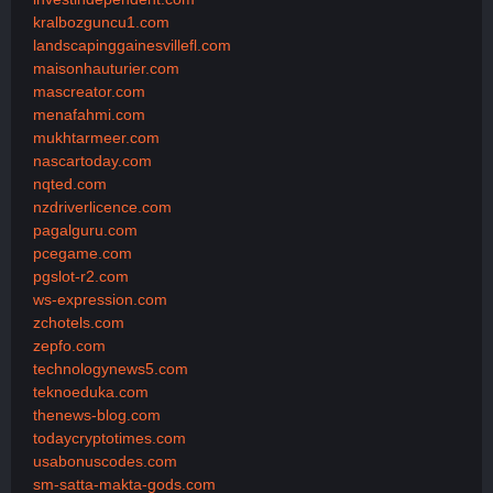
kralbozguncu1.com
landscapinggainesvillefl.com
maisonhauturier.com
mascreator.com
menafahmi.com
mukhtarmeer.com
nascartoday.com
nqted.com
nzdriverlicence.com
pagalguru.com
pcegame.com
pgslot-r2.com
ws-expression.com
zchotels.com
zepfo.com
technologynews5.com
teknoeduka.com
thenews-blog.com
todaycryptotimes.com
usabonuscodes.com
sm-satta-makta-gods.com