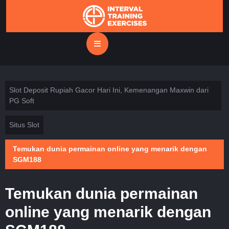
Skip
to
content
Open
Button
Slot Deposit Rupiah Gacor Hari Ini, Kemenangan Maxwin dari
PG Soft
Situs Slot
Temukan dunia permainan online yang menarik dengan
SGM188
Temukan dunia permainan
online yang menarik dengan