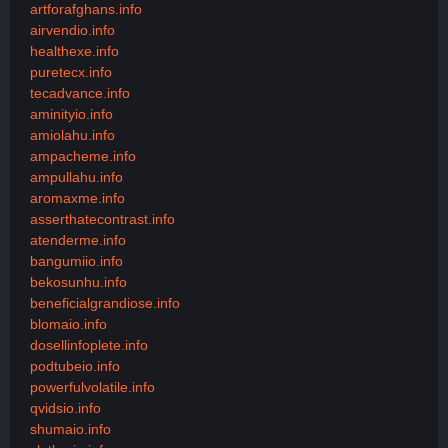
artforafghans.info
airvendio.info
healthexe.info
puretecx.info
tecadvance.info
aminityio.info
amiolahu.info
ampacheme.info
ampullahu.info
aromaxme.info
asserthatecontrast.info
atenderme.info
bangumiio.info
bekosunhu.info
beneficialgrandiose.info
blomaio.info
dosellinfoplete.info
podtubeio.info
powerfulvolatile.info
qvidsio.info
shumaio.info