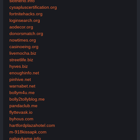
slotherio.info
cysapluscertification.org
fortnitehacks.org
loginsearch.org
aodecor.org
donorsmatch.org
nowtimes.org
casinoeing.org
livemocha.biz
streetlife.biz
hyves.biz
enoughinfo.net
pinhive.net
warnabet.net
bollym4u.me
bolly2tollyblog.me
pandaclub.me
flyttevask.io
byhous.com
hartfordplazahotel.com
m-918kissapk.com
nabavkame.info