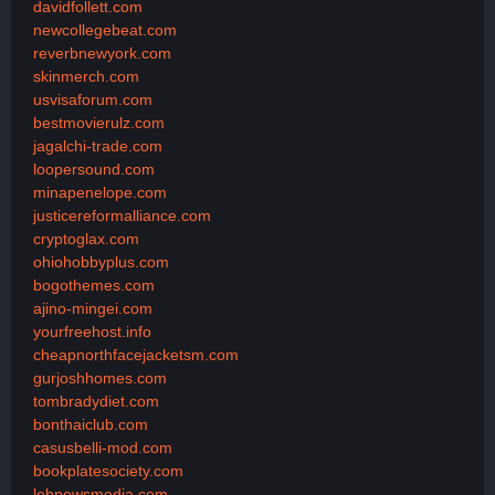
davidfollett.com
newcollegebeat.com
reverbnewyork.com
skinmerch.com
usvisaforum.com
bestmovierulz.com
jagalchi-trade.com
loopersound.com
minapenelope.com
justicereformalliance.com
cryptoglax.com
ohiohobbyplus.com
bogothemes.com
ajino-mingei.com
yourfreehost.info
cheapnorthfacejacketsm.com
gurjoshhomes.com
tombradydiet.com
bonthaiclub.com
casusbelli-mod.com
bookplatesociety.com
lebnewsmedia.com