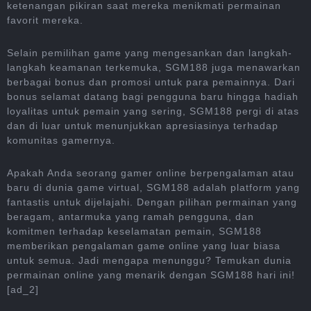
ketenangan pikiran saat mereka menikmati permainan
favorit mereka.
Selain pemilihan game yang mengesankan dan langkah-
langkah keamanan terkemuka, SGM188 juga menawarkan
berbagai bonus dan promosi untuk para pemainnya. Dari
bonus selamat datang bagi pengguna baru hingga hadiah
loyalitas untuk pemain yang sering, SGM188 pergi di atas
dan di luar untuk menunjukkan apresiasinya terhadap
komunitas gamernya.
Apakah Anda seorang gamer online berpengalaman atau
baru di dunia game virtual, SGM188 adalah platform yang
fantastis untuk dijelajahi. Dengan pilihan permainan yang
beragam, antarmuka yang ramah pengguna, dan
komitmen terhadap keselamatan pemain, SGM188
memberikan pengalaman game online yang luar biasa
untuk semua. Jadi mengapa menunggu? Temukan dunia
permainan online yang menarik dengan SGM188 hari ini!
[ad_2]