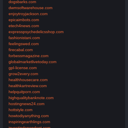
dogsbarks.com
dwmsoftwarehouse.com
enjoytroyjackson.com
epicaimbots.com
etech4news.com
expresspsychedelicsshop.com
fashionistani.com
feelingswed.com
firecabal.com
forbessmagazine.com
globalmarketlivetoday.com
gpl-license.com
grow2every.com
healthhousecare.com
healthkartreview.com
helpquitporn.com
highqualitybanknote.com
hostingnews24.com
hottstyle.com
howtodiyanything.com
inspiringearthlings.com
investindependent.com