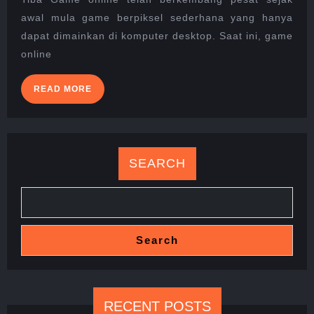
ONLINE
awal mula game berpiksel sederhana yang hanya
TELAH
dapat dimainkan di komputer desktop. Saat ini, game
TIBA
online
READ
READ MORE
MORE
SEARCH
Search
RECENT POSTS