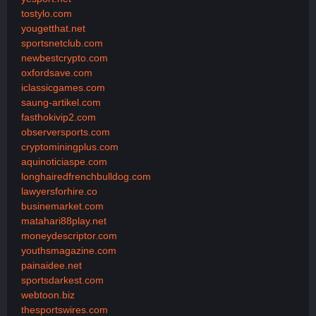
tostylo.com
yougetthat.net
sportsnetclub.com
newbestcrypto.com
oxfordsave.com
iclassicgames.com
saung-artikel.com
fasthokivip2.com
observersports.com
cryptominingplus.com
aquinoticiaspe.com
longhairedfrenchbulldog.com
lawyersforhire.co
businemarket.com
matahari88play.net
moneydescriptor.com
youthsmagazine.com
painaidee.net
sportsdarkest.com
webtoon.biz
thesportswires.com