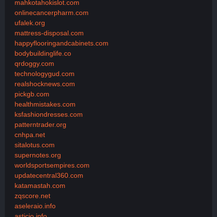
mahkotahokislot.com
onlinecancerpharm.com
ufalek.org
mattress-disposal.com
happyflooringandcabinets.com
bodybuildinglife.co
qrdoggy.com
technologygud.com
realshocknews.com
pickgb.com
healthmistakes.com
ksfashiondresses.com
patterntrader.org
cnhpa.net
sitalotus.com
supernotes.org
worldsportsempires.com
updatecentral360.com
katamastah.com
zqscore.net
aseleraio.info
asticio.info