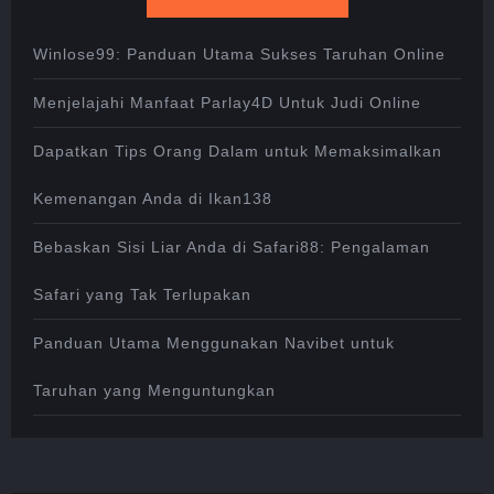
Winlose99: Panduan Utama Sukses Taruhan Online
Menjelajahi Manfaat Parlay4D Untuk Judi Online
Dapatkan Tips Orang Dalam untuk Memaksimalkan
Kemenangan Anda di Ikan138
Bebaskan Sisi Liar Anda di Safari88: Pengalaman
Safari yang Tak Terlupakan
Panduan Utama Menggunakan Navibet untuk
Taruhan yang Menguntungkan