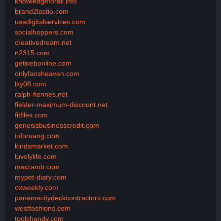
knowledgeforall.info
brand2lastio.com
usadigitalservices.com
socialhoppers.com
creativedream.net
n2315.com
getwebonline.com
onlyfansheaven.com
lky08.com
ralph-fiennes.net
fielder-maximum-discount.net
fitfllex.com
genesisbusinesscredit.com
inforuang.com
kindsmarket.com
luvelylife.com
macramb.com
mypet-diary.com
oxweekly.com
panamacitydeckcontractors.com
westfashions.com
toolshandy.com