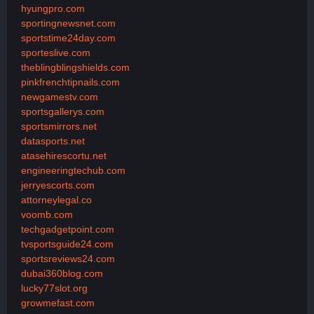
hyungpro.com
sportingnewsnet.com
sportstime24day.com
sporteslive.com
theblingblingshields.com
pinkfrenchtipnails.com
newgamestv.com
sportsgallerys.com
sportsmirrors.net
datasports.net
atasehirescortu.net
engineeringtechub.com
jerryescorts.com
attorneylegal.co
voomb.com
techgadgetpoint.com
tvsportsguide24.com
sportsreviews24.com
dubai360blog.com
lucky77slot.org
growmefast.com