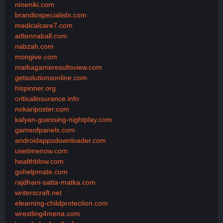
nineniki.com
brandiospecialists.com
medicalcare7.com
adtennaball.com
nabzah.com
mongive.com
matkagameresultsview.com
getsolutionsonline.com
hispinner.org
criticalinsurance.info
nokariposter.com
kalyan-guessing-nightplay.com
gameofpanels.com
androidappsdownloader.com
usetimenow.com
healthblow.com
gohelpmate.com
rajdhani-satta-matka.com
writerscraft.net
elearning-childprotection.com
wrestling4mena.com