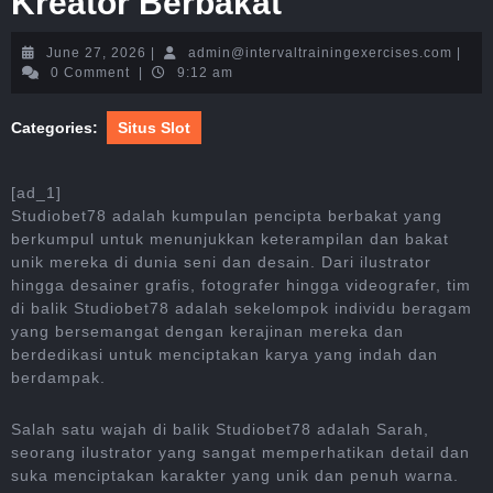
Kreator Berbakat
June
admin
June 27, 2026
|
admin@intervaltrainingexercises.com
|
27,
0 Comment
|
9:12 am
2026
Categories:
Situs Slot
[ad_1]
Studiobet78 adalah kumpulan pencipta berbakat yang
berkumpul untuk menunjukkan keterampilan dan bakat
unik mereka di dunia seni dan desain. Dari ilustrator
hingga desainer grafis, fotografer hingga videografer, tim
di balik Studiobet78 adalah sekelompok individu beragam
yang bersemangat dengan kerajinan mereka dan
berdedikasi untuk menciptakan karya yang indah dan
berdampak.
Salah satu wajah di balik Studiobet78 adalah Sarah,
seorang ilustrator yang sangat memperhatikan detail dan
suka menciptakan karakter yang unik dan penuh warna.