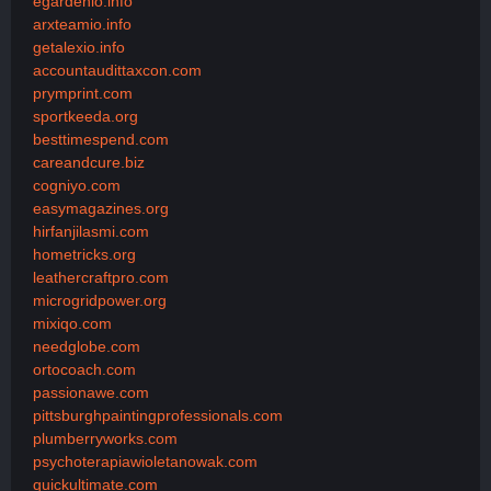
egardenio.info
arxteamio.info
getalexio.info
accountaudittaxcon.com
prymprint.com
sportkeeda.org
besttimespend.com
careandcure.biz
cogniyo.com
easymagazines.org
hirfanjilasmi.com
hometricks.org
leathercraftpro.com
microgridpower.org
mixiqo.com
needglobe.com
ortocoach.com
passionawe.com
pittsburghpaintingprofessionals.com
plumberryworks.com
psychoterapiawioletanowak.com
quickultimate.com