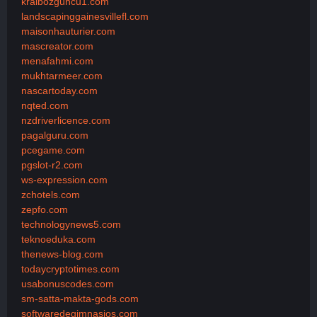
kralbozguncu1.com
landscapinggainesvillefl.com
maisonhauturier.com
mascreator.com
menafahmi.com
mukhtarmeer.com
nascartoday.com
nqted.com
nzdriverlicence.com
pagalguru.com
pcegame.com
pgslot-r2.com
ws-expression.com
zchotels.com
zepfo.com
technologynews5.com
teknoeduka.com
thenews-blog.com
todaycryptotimes.com
usabonuscodes.com
sm-satta-makta-gods.com
softwaredegimnasios.com