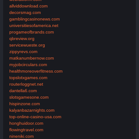
allviddownload.com
decorsmag.com
gamblingcasinonews.com
universitiesofamerica.net
progameofbrands.com
qbreview.org
servicewueste.org
zippyrevs.com
matkanumbernow.com
myjobcirculars.com
healthmoreoverfitness.com
topslotxgames.com
routerloggnet.net
dantella6.com
slotsgamesone.com
hispinzone.com
kalyanbazarnights.com
top-online-casino-usa.com
honghuidoor.com
flowingtravel.com
nineniki.com