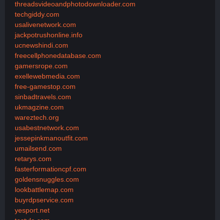
threadsvideoandphotodownloader.com
techgiddy.com
usalivenetwork.com
jackpotrushonline.info
ucnewshindi.com
freecellphonedatabase.com
gamersrope.com
exellewebmedia.com
free-gamestop.com
sinbadtravels.com
ukmagzine.com
wareztech.org
usabestnetwork.com
jessepinkmanoutfit.com
umailsend.com
retarys.com
fasterformationcpf.com
goldensnuggles.com
lookbattlemap.com
buyrdpservice.com
yesport.net