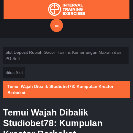
Skip
to
content
Open
Button
Slot Deposit Rupiah Gacor Hari Ini, Kemenangan Maxwin dari
PG Soft
Situs Slot
Temui Wajah Dibalik Studiobet78: Kumpulan Kreator
Berbakat
Temui Wajah Dibalik
Studiobet78: Kumpulan