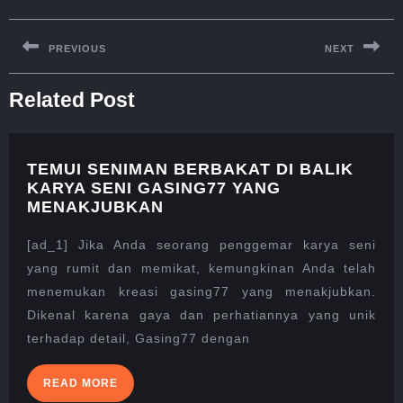
Post
navigation
PREVIOUS
NEXT
Previous
Next
Related Post
post:
post:
TEMUI SENIMAN BERBAKAT DI BALIK
KARYA SENI GASING77 YANG
TEMUI
MENAKJUBKAN
SENIMAN
BERBAKAT
[ad_1] Jika Anda seorang penggemar karya seni
DI
yang rumit dan memikat, kemungkinan Anda telah
BALIK
menemukan kreasi gasing77 yang menakjubkan.
KARYA
Dikenal karena gaya dan perhatiannya yang unik
SENI
GASING77
terhadap detail, Gasing77 dengan
YANG
MENAKJUBKAN
READ
READ MORE
MORE