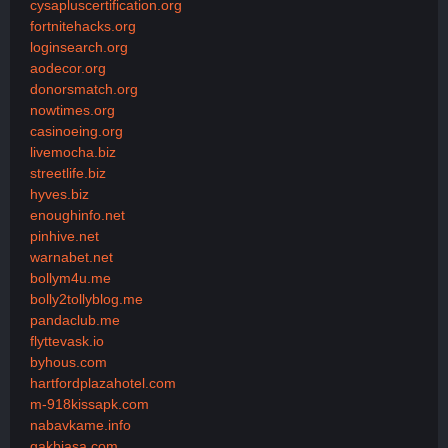
cysapluscertification.org
fortnitehacks.org
loginsearch.org
aodecor.org
donorsmatch.org
nowtimes.org
casinoeing.org
livemocha.biz
streetlife.biz
hyves.biz
enoughinfo.net
pinhive.net
warnabet.net
bollym4u.me
bolly2tollyblog.me
pandaclub.me
flyttevask.io
byhous.com
hartfordplazahotel.com
m-918kissapk.com
nabavkame.info
gakbiasa.com