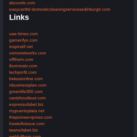
deconds.com
easycartltd-domesticcleaningservicesedinburgh.com
Links
uae-times.com
gamerifys.com
inspiratif.net
vsmsnetworks.com
offthem.com
ibommatv.com
techporfit.com
bekasionline.com
nbusinessplan.com
greenlife360.com
cantshoutitout.com
expressufabet.biz
mypuertoplata.net
thepioneerxpress.com
howtofixissue.com
teamufabet.biz
webfullform.com