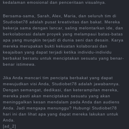
kedalaman emosional dan penceritaan visualnya.
Bersama-sama, Sarah, Alex, Maria, dan seluruh tim di
Studiobet78 adalah pusat kreativitas dan bakat. Mereka
bekerja sama dengan lancar, saling melontarkan ide, dan
berkolaborasi dalam proyek yang melampaui batas-batas
apa yang mungkin terjadi di dunia seni dan desain. Karya
mereka merupakan bukti kekuatan kolaborasi dan
keajaiban yang dapat terjadi ketika individu-individu
berbakat bersatu untuk menciptakan sesuatu yang benar-
benar istimewa.
Jika Anda mencari tim pencipta berbakat yang dapat
mewujudkan visi Anda, Studiobet78 adalah jawabannya.
Dengan semangat, dedikasi, dan keterampilan mereka,
mereka pasti akan menciptakan sesuatu yang akan
meninggalkan kesan mendalam pada Anda dan audiens
Anda. Jadi mengapa menunggu? Hubungi Studiobet78
hari ini dan lihat apa yang dapat mereka lakukan untuk
Anda.
[ad_2]