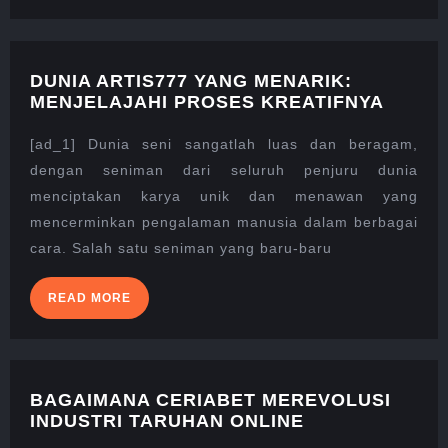
DUNIA ARTIS777 YANG MENARIK:
DUNIA
MENJELAJAHI PROSES KREATIFNYA
ARTIS
YANG
[ad_1] Dunia seni sangatlah luas dan beragam,
MENAR
dengan seniman dari seluruh penjuru dunia
MENJE
menciptakan karya unik dan menawan yang
PROS
mencerminkan pengalaman manusia dalam berbagai
KREAT
cara. Salah satu seniman yang baru-baru
READ
READ MORE
MORE
BAGAIMANA CERIABET MEREVOLUSI
BAGAIMANA
INDUSTRI TARUHAN ONLINE
CERIABET