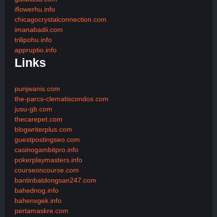
iflowerhu.info
chicagocrystalconnection.com
imanabadii.com
trilipohu.info
appruptio.info
Links
punjwanis.com
the-parcs-clematiscondos.com
jusu-gb.com
thecarepet.com
blogwriterplus.com
guestpostingseo.com
casinogambitpro.info
pokerplaymasters.info
courseoncourse.com
bantinbatdongsan247.com
bahednog.info
bahenxgek.info
pertamaskre.com