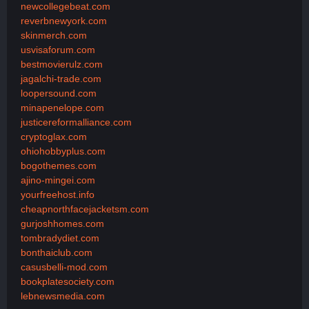
newcollegebeat.com
reverbnewyork.com
skinmerch.com
usvisaforum.com
bestmovierulz.com
jagalchi-trade.com
loopersound.com
minapenelope.com
justicereformalliance.com
cryptoglax.com
ohiohobbyplus.com
bogothemes.com
ajino-mingei.com
yourfreehost.info
cheapnorthfacejacketsm.com
gurjoshhomes.com
tombradydiet.com
bonthaiclub.com
casusbelli-mod.com
bookplatesociety.com
lebnewsmedia.com