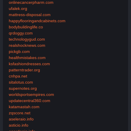
onlinecancerpharm.com
ufalek.org
mattress-disposal.com
happyflooringandcabinets.com
bodybuildinglife.co
qrdoggy.com
technologygud.com
realshocknews.com
pickgb.com
healthmistakes.com
ksfashiondresses.com
patterntrader.org
cnhpa.net
sitalotus.com
supernotes.org
worldsportsempires.com
updatecentral360.com
katamastah.com
zqscore.net
aseleraio.info
asticio.info