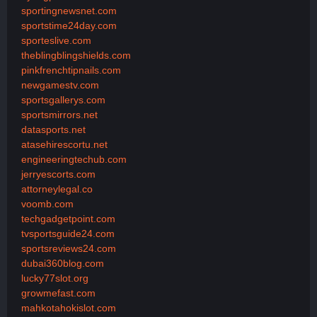
sportingnewsnet.com
sportstime24day.com
sporteslive.com
theblingblingshields.com
pinkfrenchtipnails.com
newgamestv.com
sportsgallerys.com
sportsmirrors.net
datasports.net
atasehirescortu.net
engineeringtechub.com
jerryescorts.com
attorneylegal.co
voomb.com
techgadgetpoint.com
tvsportsguide24.com
sportsreviews24.com
dubai360blog.com
lucky77slot.org
growmefast.com
mahkotahokislot.com