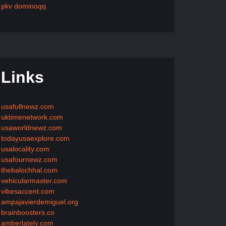
pkv dominoqq
Links
usafullnewz.com
uktimenetwork.com
usaworldnewz.com
todayusaexplore.com
usalocality.com
usafournewz.com
thebalochhal.com
vehicularmaster.com
vibesaccent.com
ampajavierdemiguel.org
brainboosters.co
amberlately.com