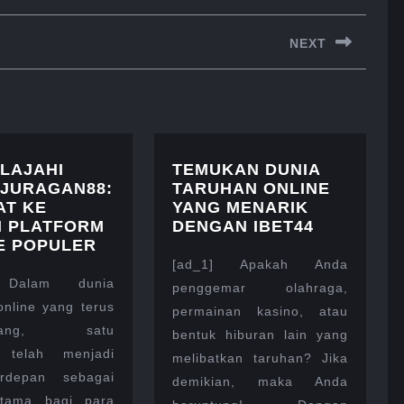
NEXT
Next
post:
LAJAHI
TEMUKAN DUNIA
 JURAGAN88:
TARUHAN ONLINE
AT KE
YANG MENARIK
TEMUKAN
 PLATFORM
DENGAN IBET44
MENJELAJAHI
DUNIA
E POPULER
DUNIA
TARUHAN
[ad_1] Apakah Anda
JURAGAN88:
ONLINE
 Dalam dunia
penggemar olahraga,
MELIHAT
YANG
online yang terus
permainan kasino, atau
KE
MENARIK
mbang, satu
bentuk hiburan lain yang
DALAM
DENGAN
m telah menjadi
PLATFORM
IBET44
melibatkan taruhan? Jika
ONLINE
rdepan sebagai
demikian, maka Anda
POPULER
utama bagi para