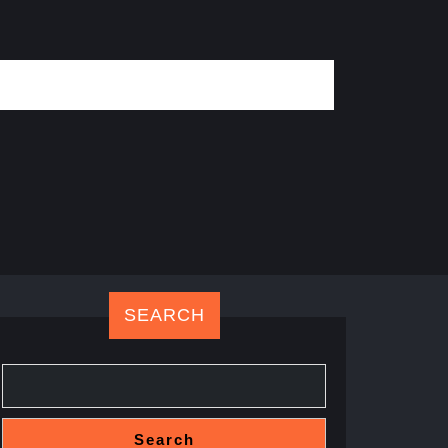
SEARCH
Search