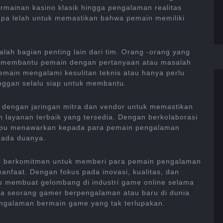
rmainan kasino klasik hingga pengalaman realitas
npa lelah untuk memastikan bahwa pemain memiliki
ah bagian penting lain dari tim. Orang -orang yang
uk membantu pemain dengan pertanyaan atau masalah
emain mengalami kesulitan teknis atau hanya perlu
anggan selalu siap untuk membantu.
a dengan jaringan mitra dan vendor untuk memastikan
 layanan terbaik yang tersedia. Dengan berkolaborasi
mpu menawarkan kepada para pemain pengalaman
 ada duanya.
23 berkomitmen untuk memberi para pemain pengalaman
faat. Dengan fokus pada inovasi, kualitas, dan
s membuat gelombang di industri game online selama
da seorang gamer berpengalaman atau baru di dunia
engalaman bermain game yang tak terlupakan.