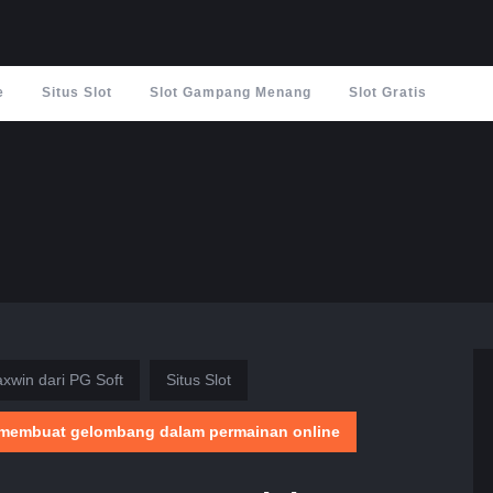
e
Situs Slot
Slot Gampang Menang
Slot Gratis
xwin dari PG Soft
Situs Slot
r membuat gelombang dalam permainan online