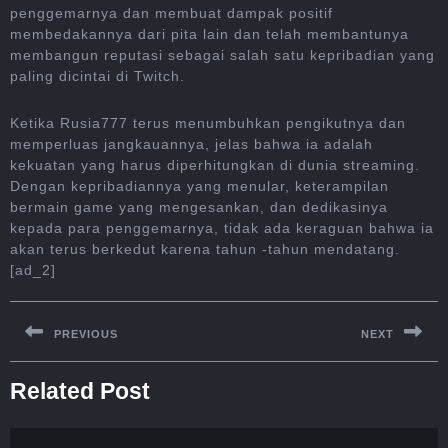
penggemarnya dan membuat dampak positif
membedakannya dari pita lain dan telah membantunya
membangun reputasi sebagai salah satu kepribadian yang
paling dicintai di Twitch.
Ketika Rusia777 terus menumbuhkan pengikutnya dan
memperluas jangkauannya, jelas bahwa ia adalah
kekuatan yang harus diperhitungkan di dunia streaming.
Dengan kepribadiannya yang menular, keterampilan
bermain game yang mengesankan, dan dedikasinya
kepada para penggemarnya, tidak ada keraguan bahwa ia
akan terus berkedut karena tahun -tahun mendatang.
[ad_2]
Post
navigation
PREVIOUS
NEXT
Previous
Next
Related Post
post:
post: