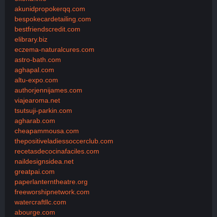
akunidpropokerqq.com
bespokecardetailing.com
bestfriendscredit.com
elibrary.biz
eczema-naturalcures.com
astro-bath.com
aghapal.com
altu-expo.com
authorjennijames.com
viajearoma.net
tsutsuji-parkin.com
agharab.com
cheapammousa.com
thepositiveladiessoccerclub.com
recetasdecocinafaciles.com
naildesignsidea.net
greatpai.com
paperlanterntheatre.org
freeworshipnetwork.com
watercraftllc.com
abourge.com