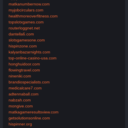
matkanumbernow.com
myjobcirculars.com
healthmoreoverfitness.com
topslotxgames.com
routerloggnet.net
dantella6.com
slotsgamesone.com
hispinzone.com
kalyanbazarnights.com
top-online-casino-usa.com
honghuidoor.com
flowingtravel.com
nineniki.com
brandiospecialists.com
medicalcare7.com
adtennaball.com
nabzah.com
mongive.com
matkagameresultsview.com
getsolutionsonline.com
hispinner.org