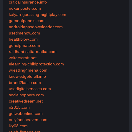
criticalinsurance.info
nokariposter.com
kalyan-guessing-nightplay.com
gameofpanels.com
androidappsdownloader.com
usetimenow.com
healthblow.com
gohelpmate.com
rajdhani-satta-matka.com
writerscraft.net
elearning-childprotection.com
wrestling4mena.com
knowledgeforall.info
brand2lastio.com
usadigitalservices.com
socialhoppers.com
creativedream.net
n2315.com
getwebonline.com
onlyfansheaven.com
lky08.com
ralph-fiennes.net