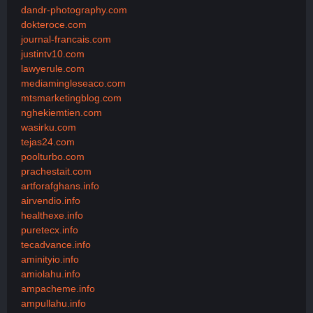
dandr-photography.com
dokteroce.com
journal-francais.com
justintv10.com
lawyerule.com
mediamingleseaco.com
mtsmarketingblog.com
nghekiemtien.com
wasirku.com
tejas24.com
poolturbo.com
prachestait.com
artforafghans.info
airvendio.info
healthexe.info
puretecx.info
tecadvance.info
aminityio.info
amiolahu.info
ampacheme.info
ampullahu.info