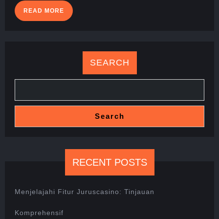
READ
READ MORE
MORE
SEARCH
Search
RECENT POSTS
Menjelajahi Fitur Juruscasino: Tinjauan
Komprehensif