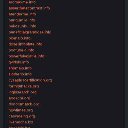
aromaxme.info
asserthatecontrast.info
atenderme.info
bangumiio.info
bekosunhu.info
beneficialgrandiose.info
blomaio.info
dosellinfoplete.info
podtubeio.info
powerfulvolatile.info
qvidsio.info
shumaio.info
slotherio.info
cysapluscertification.org
fortnitehacks.org
loginsearch.org
aodecor.org
donorsmatch.org
nowtimes.org
casinoeing.org
livemocha.biz
streetlife.biz