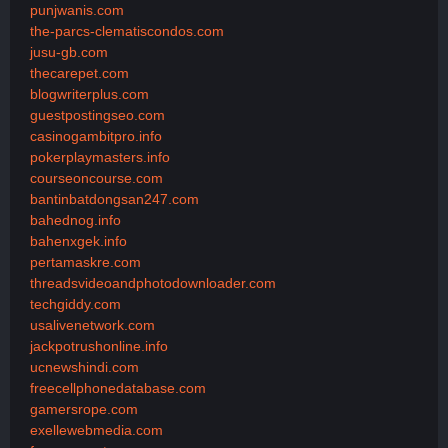
punjwanis.com
the-parcs-clematiscondos.com
jusu-gb.com
thecarepet.com
blogwriterplus.com
guestpostingseo.com
casinogambitpro.info
pokerplaymasters.info
courseoncourse.com
bantinbatdongsan247.com
bahednog.info
bahenxgek.info
pertamaskre.com
threadsvideoandphotodownloader.com
techgiddy.com
usalivenetwork.com
jackpotrushonline.info
ucnewshindi.com
freecellphonedatabase.com
gamersrope.com
exellewebmedia.com