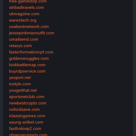
free-gamestop.com
sinbadtravels.com
ukmagzine.com
wareztech.org
usabestnetwork.com
jessepinkmanoutfit.com
umailsend.com
retarys.com
fasterformationcpf.com
goldensnuggles.com
lookbattlemap.com
buyrdpservice.com
yesport.net
tostylo.com
yougetthat.net
sportsnetclub.com
newbestcrypto.com
oxfordsave.com
iclassicgames.com
saung-artikel.com
fasthokivip2.com
observersports.com