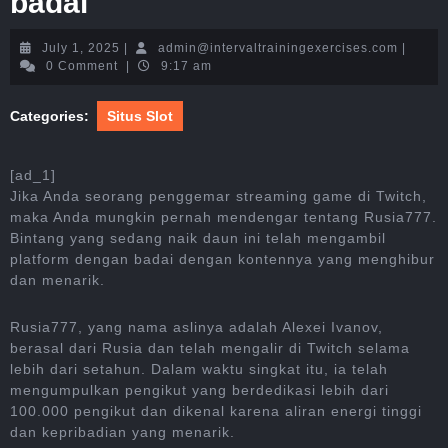
badai
July
admin@i
July 1, 2025
|
admin@intervaltrainingexercises.com
|
1,
0 Comment
|
9:17 am
2025
Categories:
Situs Slot
[ad_1]
Jika Anda seorang penggemar streaming game di Twitch,
maka Anda mungkin pernah mendengar tentang Rusia777.
Bintang yang sedang naik daun ini telah mengambil
platform dengan badai dengan kontennya yang menghibur
dan menarik.
Rusia777, yang nama aslinya adalah Alexei Ivanov,
berasal dari Rusia dan telah mengalir di Twitch selama
lebih dari setahun. Dalam waktu singkat itu, ia telah
mengumpulkan pengikut yang berdedikasi lebih dari
100.000 pengikut dan dikenal karena aliran energi tinggi
dan kepribadian yang menarik.