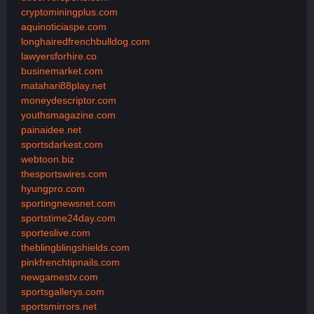
cryptominingplus.com
aquinoticiaspe.com
longhairedfrenchbulldog.com
lawyersforhire.co
businemarket.com
matahari88play.net
moneydescriptor.com
youthsmagazine.com
painaidee.net
sportsdarkest.com
webtoon.biz
thesportswires.com
hyungpro.com
sportingnewsnet.com
sportstime24day.com
sporteslive.com
theblingblingshields.com
pinkfrenchtipnails.com
newgamestv.com
sportsgallerys.com
sportsmirrors.net