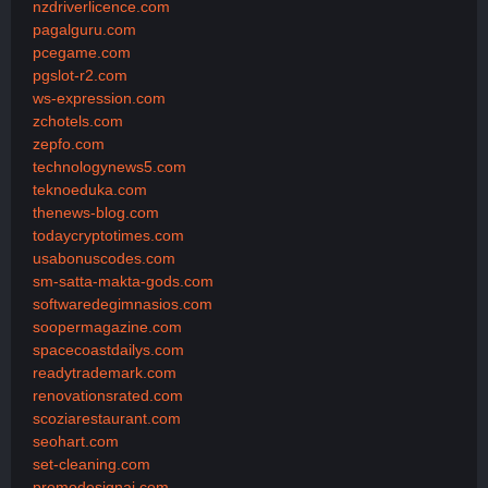
nzdriverlicence.com
pagalguru.com
pcegame.com
pgslot-r2.com
ws-expression.com
zchotels.com
zepfo.com
technologynews5.com
teknoeduka.com
thenews-blog.com
todaycryptotimes.com
usabonuscodes.com
sm-satta-makta-gods.com
softwaredegimnasios.com
soopermagazine.com
spacecoastdailys.com
readytrademark.com
renovationsrated.com
scoziarestaurant.com
seohart.com
set-cleaning.com
promodesignai.com