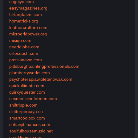
cogniyo.com
easymagazines.org
hirfanjilasmi.com
hometricks.org
leathercraftpro.com
microgridpower.org
mixiqo.com
needglobe.com
ortocoach.com
passionawe.com
pittsburghpaintingprofessionals.com
plumberryworks.com
psychoterapiawioletanowak.com
quickultimate.com
quirkyquester.com
sexmedicineformen.com
shiftripple.com
slotterpercaya.co
smartcoolbox.com
sohanjitfinances.com
soulfulhousemusic.net
sparklooms.com