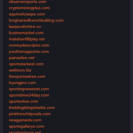
observersports.com
cryptominingplus.com
aquinoticiaspe.com
longhairedfrenchbulldog.com
lawyersforhire.co
businemarket.com
matahari88play.net
moneydescriptor.com
youthsmagazine.com
painaidee.net
sportsdarkest.com
webtoon.biz
thesportswires.com
hyungpro.com
sportingnewsnet.com
sportstime24day.com
sporteslive.com
theblingblingshields.com
pinkfrenchtipnails.com
newgamestv.com
sportsgallerys.com
sportsmirrors.net