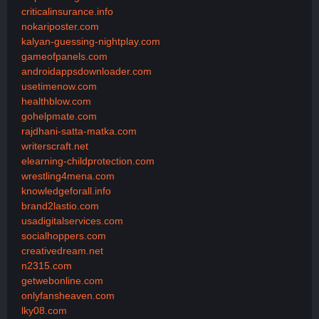
criticalinsurance.info
nokariposter.com
kalyan-guessing-nightplay.com
gameofpanels.com
androidappsdownloader.com
usetimenow.com
healthblow.com
gohelpmate.com
rajdhani-satta-matka.com
writerscraft.net
elearning-childprotection.com
wrestling4mena.com
knowledgeforall.info
brand2lastio.com
usadigitalservices.com
socialhoppers.com
creativedream.net
n2315.com
getwebonline.com
onlyfansheaven.com
lky08.com