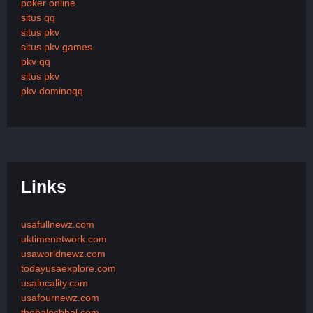
poker online
situs qq
situs pkv
situs pkv games
pkv qq
situs pkv
pkv dominoqq
Links
usafullnewz.com
uktimenetwork.com
usaworldnewz.com
todayusaexplore.com
usalocality.com
usafournewz.com
thebalochhal.com