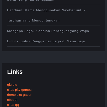
Panduan Utama Menggunakan Navibet untuk
Taruhan yang Menguntungkan
Mengapa Lego77 adalah Perangkat yang Wajib
Dimiliki untuk Penggemar Lego di Mana Saja
Links
qiu qiu
situs pkv games
demo slot gacor
sbobet
situs qq