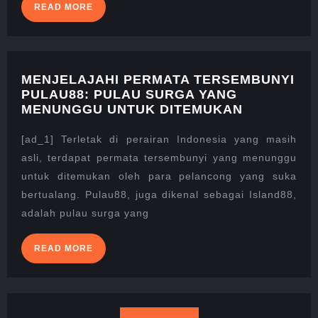
READ
READ MORE
MORE
MENJELAJAHI PERMATA TERSEMBUNYI
PULAU88: PULAU SURGA YANG
MENJELAJ
MENUNGGU UNTUK DITEMUKAN
PERMATA
TERSEMBU
[ad_1] Terletak di perairan Indonesia yang masih
PULAU88:
asli, terdapat permata tersembunyi yang menunggu
PULAU
untuk ditemukan oleh para pelancong yang suka
SURGA
bertualang. Pulau88, juga dikenal sebagai Island88,
YANG
MENUNGG
adalah pulau surga yang
UNTUK
DITEMUKA
READ
READ MORE
MORE