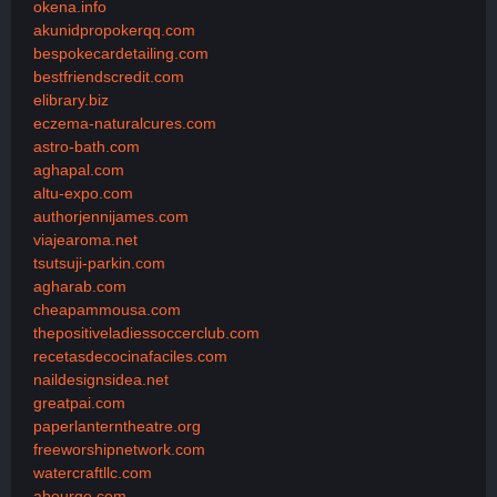
okena.info
akunidpropokerqq.com
bespokecardetailing.com
bestfriendscredit.com
elibrary.biz
eczema-naturalcures.com
astro-bath.com
aghapal.com
altu-expo.com
authorjennijames.com
viajearoma.net
tsutsuji-parkin.com
agharab.com
cheapammousa.com
thepositiveladiessoccerclub.com
recetasdecocinafaciles.com
naildesignsidea.net
greatpai.com
paperlanterntheatre.org
freeworshipnetwork.com
watercraftllc.com
abourge.com