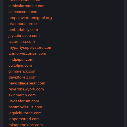
vehicularmaster.com
vibesaccent.com
ampajavierdemiguel.org
brainboosters.co
amberlately.com
joycebriscoe.com
aicarmina.com
mypartysupplystore.com
annforwisconsin.com
findjaipur.com
cultofjim.com
glimmerick.com
davidfollett.com
newcollegebeat.com
reverbnewyork.com
skinmerch.com
usvisaforum.com
bestmovierulz.com
jagalchi-trade.com
loopersound.com
minapenelope.com