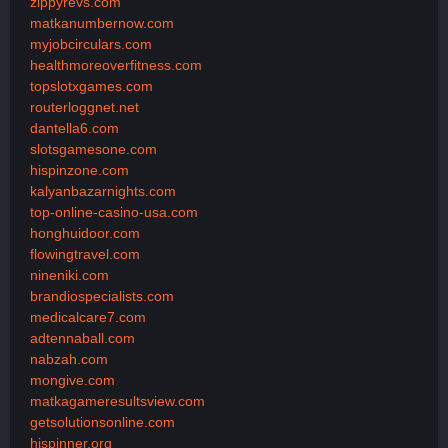
zippyrevs.com
matkanumbernow.com
myjobcirculars.com
healthmoreoverfitness.com
topslotxgames.com
routerloggnet.net
dantella6.com
slotsgamesone.com
hispinzone.com
kalyanbazarnights.com
top-online-casino-usa.com
honghuidoor.com
flowingtravel.com
nineniki.com
brandiospecialists.com
medicalcare7.com
adtennaball.com
nabzah.com
mongive.com
matkagameresultsview.com
getsolutionsonline.com
hispinner.org