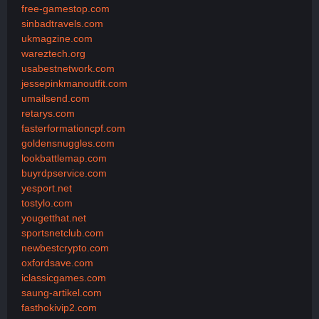
free-gamestop.com
sinbadtravels.com
ukmagzine.com
wareztech.org
usabestnetwork.com
jessepinkmanoutfit.com
umailsend.com
retarys.com
fasterformationcpf.com
goldensnuggles.com
lookbattlemap.com
buyrdpservice.com
yesport.net
tostylo.com
yougetthat.net
sportsnetclub.com
newbestcrypto.com
oxfordsave.com
iclassicgames.com
saung-artikel.com
fasthokivip2.com