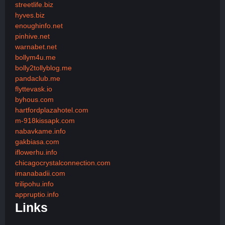
streetlife.biz
hyves.biz
enoughinfo.net
pinhive.net
warnabet.net
bollym4u.me
bolly2tollyblog.me
pandaclub.me
flyttevask.io
byhous.com
hartfordplazahotel.com
m-918kissapk.com
nabavkame.info
gakbiasa.com
iflowerhu.info
chicagocrystalconnection.com
imanabadii.com
trilipohu.info
appruptio.info
Links