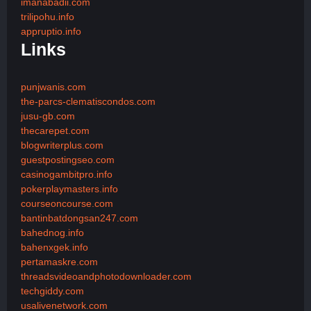
imanabadii.com
trilipohu.info
appruptio.info
Links
punjwanis.com
the-parcs-clematiscondos.com
jusu-gb.com
thecarepet.com
blogwriterplus.com
guestpostingseo.com
casinogambitpro.info
pokerplaymasters.info
courseoncourse.com
bantinbatdongsan247.com
bahednog.info
bahenxgek.info
pertamaskre.com
threadsvideoandphotodownloader.com
techgiddy.com
usalivenetwork.com