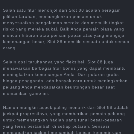
Salah satu fitur menonjol dari Slot 88 adalah beragam
pilihan taruhan, memungkinkan pemain untuk
menyesuaikan pengalaman mereka dan memilih tingkat
risiko yang mereka sukai. Baik Anda pemain biasa yang
mencari hiburan atau pemain papan atas yang mengejar
kemenangan besar, Slot 88 memiliki sesuatu untuk semua
orang.
Selain opsi taruhannya yang fleksibel, Slot 88 juga
menawarkan berbagai fitur bonus yang dapat membantu
meningkatkan kemenangan Anda. Dari putaran gratis
hingga pengganda, ada banyak cara untuk meningkatkan
peluang Anda mendapatkan keuntungan besar saat
memainkan game ini.
Namun mungkin aspek paling menarik dari Slot 88 adalah
jackpot progresifnya, yang memberikan pemain peluang
untuk memenangkan hadiah uang tunai besar-besaran
yang terus bertambah di setiap putaran. Sensasi
mendapatkan jackpot menambah lapisan kegembiraan