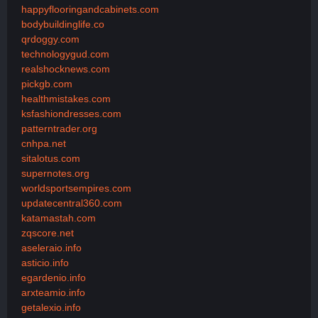
happyflooringandcabinets.com
bodybuildinglife.co
qrdoggy.com
technologygud.com
realshocknews.com
pickgb.com
healthmistakes.com
ksfashiondresses.com
patterntrader.org
cnhpa.net
sitalotus.com
supernotes.org
worldsportsempires.com
updatecentral360.com
katamastah.com
zqscore.net
aseleraio.info
asticio.info
egardenio.info
arxteamio.info
getalexio.info