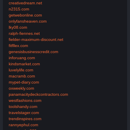
creativedream.net
n2315.com
getwebonline.com
onlyfansheaven.com
lky08.com
ralph-fiennes.net
fielder-maximum-discount.net
fitfllex.com
genesisbusinesscredit.com
inforuang.com
kindsmarket.com
luvelylife.com
macramb.com
mypet-diary.com
oxweekly.com
panamacitydeckcontractors.com
westfashions.com
toolshandy.com
travelstager.com
trendinspires.com
rannyephul.com