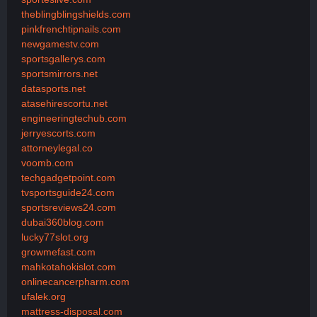
theblingblingshields.com
pinkfrenchtipnails.com
newgamestv.com
sportsgallerys.com
sportsmirrors.net
datasports.net
atasehirescortu.net
engineeringtechub.com
jerryescorts.com
attorneylegal.co
voomb.com
techgadgetpoint.com
tvsportsguide24.com
sportsreviews24.com
dubai360blog.com
lucky77slot.org
growmefast.com
mahkotahokislot.com
onlinecancerpharm.com
ufalek.org
mattress-disposal.com