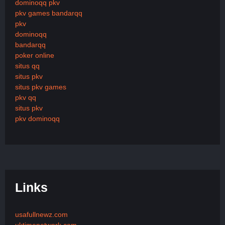
dominoqq pkv
pkv games bandarqq
pkv
dominoqq
bandarqq
poker online
situs qq
situs pkv
situs pkv games
pkv qq
situs pkv
pkv dominoqq
Links
usafullnewz.com
uktimenetwork.com