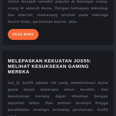
online menjadi semakin populer di kalangan orang-
BERSAMA
orang di seluruh dunia. Dengan kemajuan teknologi
NUSANTARA88
dan internet, memasang taruhan pada olahraga
favorit Anda, permainan kasino, atau
READ
READ MORE
MORE
MELEPASKAN KEKUATAN JOS55:
MELIHAT KESUKSESAN GAMING
MELEPASKAN
MEREKA
KEKUATAN
JOS55:
[ad_1] Jos55 adalah tim yang mendominasi dunia
MELIHAT
game dalam beberapa tahun terakhir, dan
KESUKSESAN
kesuksesan mereka dapat dikaitkan dengan
GAMING
sejumlah faktor. Dari pemain terampil hingga
MEREKA
pendekatan strategis terhadap permainan, Jos55