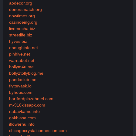
aodecor.org
donorsmatch.org
nowtimes.org
casinoeing.org
livemocha.biz
streetlife.biz
hyves.biz
enoughinfo.net
pinhive.net
warnabet.net
bollym4u.me
bolly2tollyblog.me
pandaclub.me
flyttevask.io
byhous.com
hartfordplazahotel.com
m-918kissapk.com
nabavkame.info
gakbiasa.com
iflowerhu.info
chicagocrystalconnection.com