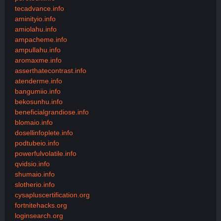
tecadvance.info
aminityio.info
amiolahu.info
ampacheme.info
ampullahu.info
aromaxme.info
asserthatecontrast.info
atenderme.info
bangumiio.info
bekosunhu.info
beneficialgrandiose.info
blomaio.info
dosellinfoplete.info
podtubeio.info
powerfulvolatile.info
qvidsio.info
shumaio.info
slotherio.info
cysapluscertification.org
fortnitehacks.org
loginsearch.org