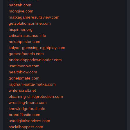
nabzah.com
mongive.com
matkagameresultsview.com
getsolutionsonline.com
hispinner.org
criticalinsurance.info
nokariposter.com
kalyan-guessing-nightplay.com
gameofpanels.com
androidappsdownloader.com
usetimenow.com
healthblow.com
gohelpmate.com
rajdhani-satta-matka.com
writerscraft.net
elearning-childprotection.com
wrestling4mena.com
knowledgeforall.info
brand2lastio.com
usadigitalservices.com
socialhoppers.com