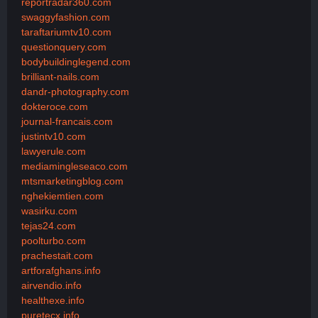
reportradar360.com
swaggyfashion.com
taraftariumtv10.com
questionquery.com
bodybuildinglegend.com
brilliant-nails.com
dandr-photography.com
dokteroce.com
journal-francais.com
justintv10.com
lawyerule.com
mediamingleseaco.com
mtsmarketingblog.com
nghekiemtien.com
wasirku.com
tejas24.com
poolturbo.com
prachestait.com
artforafghans.info
airvendio.info
healthexe.info
puretecx.info