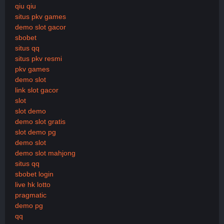
qiu qiu
situs pkv games
demo slot gacor
sbobet
situs qq
situs pkv resmi
pkv games
demo slot
link slot gacor
slot
slot demo
demo slot gratis
slot demo pg
demo slot
demo slot mahjong
situs qq
sbobet login
live hk lotto
pragmatic
demo pg
qq