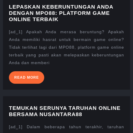
LEPASKAN KEBERUNTUNGAN ANDA
DENGAN MPO88: PLATFORM GAME
LEPASKAN
ONLINE TERBAIK
KEBERUNTUNGAN
ANDA
[ad_1] Apakah Anda merasa beruntung? Apakah
DENGAN
Anda memiliki hasrat untuk bermain game online?
MPO88:
Tidak terlihat lagi dari MPO88, platform game online
PLATFORM
terbaik yang pasti akan melepaskan keberuntungan
GAME
ONLINE
Anda dan memberi
TERBAIK
READ
READ MORE
MORE
TEMUKAN SERUNYA TARUHAN ONLINE
TEMUKAN
BERSAMA NUSANTARA88
SERUNYA
TARUHAN
[ad_1] Dalam beberapa tahun terakhir, taruhan
ONLINE