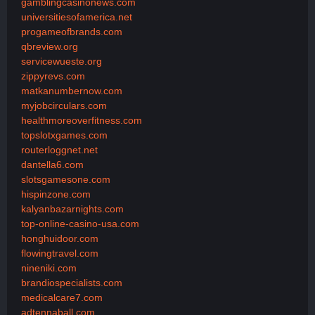
gamblingcasinonews.com
universitiesofamerica.net
progameofbrands.com
qbreview.org
servicewueste.org
zippyrevs.com
matkanumbernow.com
myjobcirculars.com
healthmoreoverfitness.com
topslotxgames.com
routerloggnet.net
dantella6.com
slotsgamesone.com
hispinzone.com
kalyanbazarnights.com
top-online-casino-usa.com
honghuidoor.com
flowingtravel.com
nineniki.com
brandiospecialists.com
medicalcare7.com
adtennaball.com