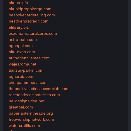
okena.info
akunidpropokerqq.com
bespokecardetailing.com
bestfriendscredit.com
elibrary.biz
eczema-naturalcures.com
astro-bath.com
aghapal.com
altu-expo.com
authorjennijames.com
viajearoma.net
tsutsuji-parkin.com
agharab.com
cheapammousa.com
thepositiveladiessoccerclub.com
recetasdecocinafaciles.com
naildesignsidea.net
greatpai.com
paperlanterntheatre.org
freeworshipnetwork.com
watercraftllc.com