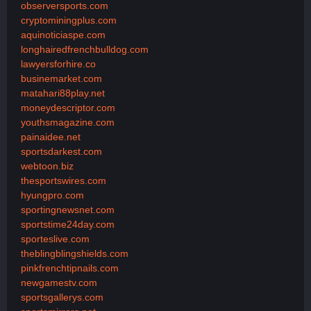
observersports.com
cryptominingplus.com
aquinoticiaspe.com
longhairedfrenchbulldog.com
lawyersforhire.co
businemarket.com
matahari88play.net
moneydescriptor.com
youthsmagazine.com
painaidee.net
sportsdarkest.com
webtoon.biz
thesportswires.com
hyungpro.com
sportingnewsnet.com
sportstime24day.com
sporteslive.com
theblingblingshields.com
pinkfrenchtipnails.com
newgamestv.com
sportsgallerys.com