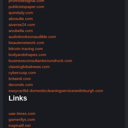
promodesignai.com
publicistspaper.com
quindaily.com
abosulte.com
aiverse24.com
anubella.com
audiobooksonaudible.com
beautenetwork.com
bitcoin-tracing.com
bodyandshapes.com
businessconsultantsroundrock.com
classicglobalnews.com
cybercusp.com
britaintt.com
deconds.com
easycartltd-domesticcleaningservicesedinburgh.com
Links
uae-times.com
gamerifys.com
inspiratif.net