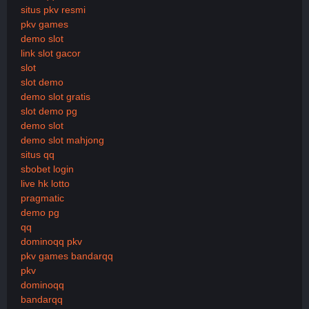
situs pkv resmi
pkv games
demo slot
link slot gacor
slot
slot demo
demo slot gratis
slot demo pg
demo slot
demo slot mahjong
situs qq
sbobet login
live hk lotto
pragmatic
demo pg
qq
dominoqq pkv
pkv games bandarqq
pkv
dominoqq
bandarqq