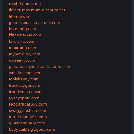
ralph-fiennes.net
fielder-maximum-discount.net
fitfllex.com
genesisbusinesscredit.com
inforuang.com
kindsmarket.com
luvelylife.com
macramb.com
mypet-diary.com
oxweekly.com
panamacitydeckcontractors.com
westfashions.com
toolshandy.com
travelstager.com
trendinspires.com
rannyephul.com
reportradar360.com
swaggyfashion.com
taraftariumtv10.com
questionquery.com
bodybuildinglegend.com