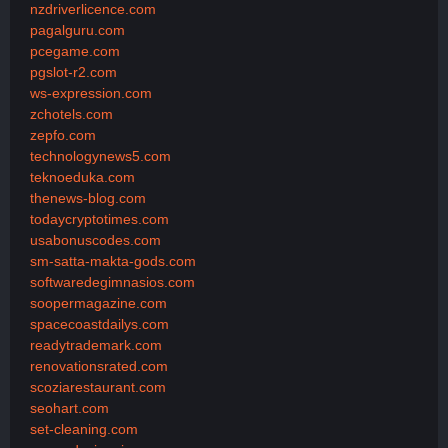
nzdriverlicence.com
pagalguru.com
pcegame.com
pgslot-r2.com
ws-expression.com
zchotels.com
zepfo.com
technologynews5.com
teknoeduka.com
thenews-blog.com
todaycryptotimes.com
usabonuscodes.com
sm-satta-makta-gods.com
softwaredegimnasios.com
soopermagazine.com
spacecoastdailys.com
readytrademark.com
renovationsrated.com
scoziarestaurant.com
seohart.com
set-cleaning.com