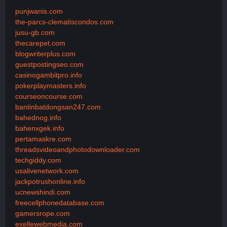
punjwanis.com
the-parcs-clematiscondos.com
jusu-gb.com
thecarepet.com
blogwriterplus.com
guestpostingseo.com
casinogambitpro.info
pokerplaymasters.info
courseoncourse.com
bantinbatdongsan247.com
bahednog.info
bahenxgek.info
pertamaskre.com
threadsvideoandphotodownloader.com
techgiddy.com
usalivenetwork.com
jackpotrushonline.info
ucnewshindi.com
freecellphonedatabase.com
gamersrope.com
exellewebmedia.com