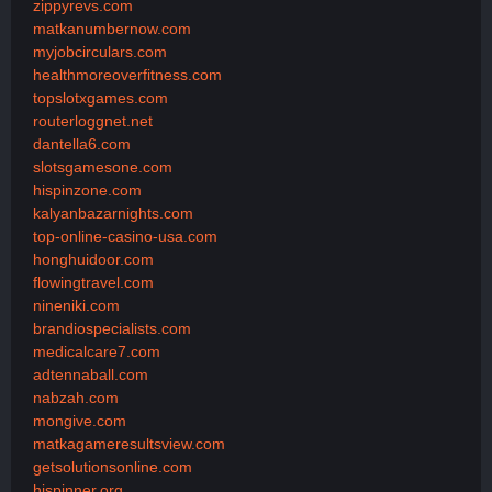
zippyrevs.com
matkanumbernow.com
myjobcirculars.com
healthmoreoverfitness.com
topslotxgames.com
routerloggnet.net
dantella6.com
slotsgamesone.com
hispinzone.com
kalyanbazarnights.com
top-online-casino-usa.com
honghuidoor.com
flowingtravel.com
nineniki.com
brandiospecialists.com
medicalcare7.com
adtennaball.com
nabzah.com
mongive.com
matkagameresultsview.com
getsolutionsonline.com
hispinner.org