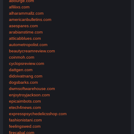
abourge.com
afiliixs.com
alharammallz.com
americanbulletins.com
asespares.com
arabianstime.com
atticabblues.com
autometropolist.com
beautycreamreview.com
coinmoh.com
cyclopsreview.com
dattgen.com
didoivatnang.com
dogsbarks.com
dwmsoftwarehouse.com
enjoytroyjackson.com
epicaimbots.com
etech4news.com
expresspsychedelicsshop.com
fashionistani.com
feelingswed.com
firecabal.com