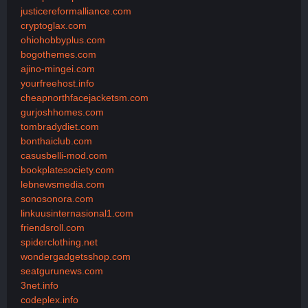
justicereformalliance.com
cryptoglax.com
ohiohobbyplus.com
bogothemes.com
ajino-mingei.com
yourfreehost.info
cheapnorthfacejacketsm.com
gurjoshhomes.com
tombradydiet.com
bonthaiclub.com
casusbelli-mod.com
bookplatesociety.com
lebnewsmedia.com
sonosonora.com
linkuusinternasional1.com
friendsroll.com
spiderclothing.net
wondergadgetsshop.com
seatgurunews.com
3net.info
codeplex.info