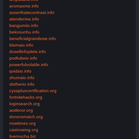
aromaxme.info
asserthatecontrast.info
atenderme.info
bangumiio.info
bekosunhu.info
beneficialgrandiose.info
blomaio.info
dosellinfoplete.info
podtubeio.info
powerfulvolatile.info
qvidsio.info
shumaio.info
slotherio.info
cysapluscertification.org
fortnitehacks.org
loginsearch.org
aodecor.org
donorsmatch.org
nowtimes.org
casinoeing.org
livemocha.biz