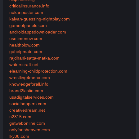
criticalinsurance.info
nokariposter.com
kalyan-guessing-nightplay.com
gameofpanels.com
androidappsdownloader.com
usetimenow.com
healthblow.com
gohelpmate.com
rajdhani-satta-matka.com
writerscraft.net
elearning-childprotection.com
wrestling4mena.com
knowledgeforall.info
brand2lastio.com
usadigitalservices.com
socialhoppers.com
creativedream.net
n2315.com
getwebonline.com
onlyfansheaven.com
lky08.com