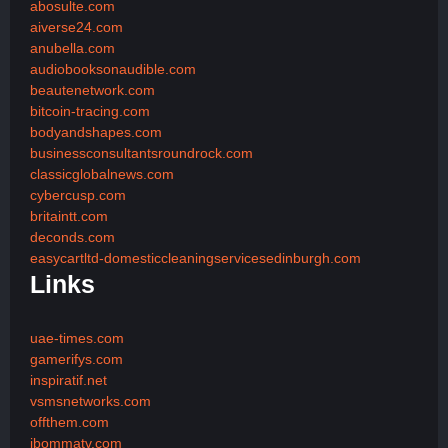
abosulte.com
aiverse24.com
anubella.com
audiobooksonaudible.com
beautenetwork.com
bitcoin-tracing.com
bodyandshapes.com
businessconsultantsroundrock.com
classicglobalnews.com
cybercusp.com
britaintt.com
deconds.com
easycartltd-domesticcleaningservicesedinburgh.com
Links
uae-times.com
gamerifys.com
inspiratif.net
vsmsnetworks.com
offthem.com
ibommatv.com