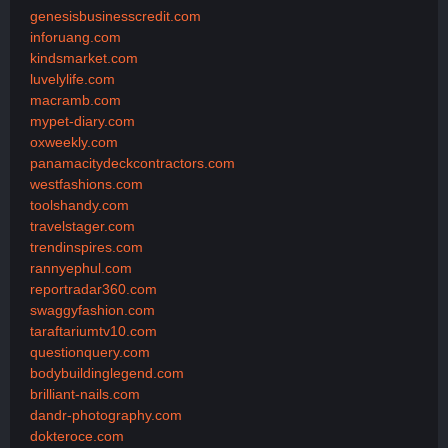
genesisbusinesscredit.com
inforuang.com
kindsmarket.com
luvelylife.com
macramb.com
mypet-diary.com
oxweekly.com
panamacitydeckcontractors.com
westfashions.com
toolshandy.com
travelstager.com
trendinspires.com
rannyephul.com
reportradar360.com
swaggyfashion.com
taraftariumtv10.com
questionquery.com
bodybuildinglegend.com
brilliant-nails.com
dandr-photography.com
dokteroce.com