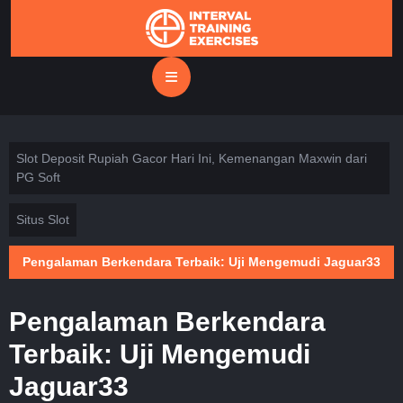
Skip
to
content
Open
Button
Slot Deposit Rupiah Gacor Hari Ini, Kemenangan Maxwin dari
PG Soft
Situs Slot
Pengalaman Berkendara Terbaik: Uji Mengemudi Jaguar33
Pengalaman Berkendara
Terbaik: Uji Mengemudi
Jaguar33