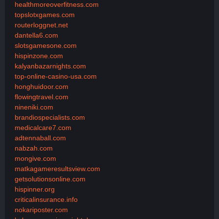
healthmoreoverfitness.com
topslotxgames.com
routerloggnet.net
dantella6.com
slotsgamesone.com
hispinzone.com
kalyanbazarnights.com
top-online-casino-usa.com
honghuidoor.com
flowingtravel.com
nineniki.com
brandiospecialists.com
medicalcare7.com
adtennaball.com
nabzah.com
mongive.com
matkagameresultsview.com
getsolutionsonline.com
hispinner.org
criticalinsurance.info
nokariposter.com