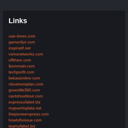
Links
uae-times.com
gamerifys.com
inspiratif.net
vsmsnetworks.com
offthem.com
ibommatv.com
techporfit.com
bekasionline.com
nbusinessplan.com
greenlife360.com
cantshoutitout.com
expressufabet.biz
mypuertoplata.net
thepioneerxpress.com
howtofixissue.com
teamufabet.biz