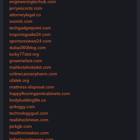
engineeringtechub.com
jerryescorts.com
attorneylegal.co
voomb.com
techgadgetpoint.com
tvsportsguide24.com
sportsreviews24.com
dubai360blog.com
lucky77slot.org
growmefast.com
mahkotahokislot.com
onlinecancerpharm.com
ufalek.org
mattress-disposal.com
happyflooringandcabinets.com
bodybuildinglife.co
qrdoggy.com
technologygud.com
realshocknews.com
pickgb.com
healthmistakes.com
ksfashiondresses.com