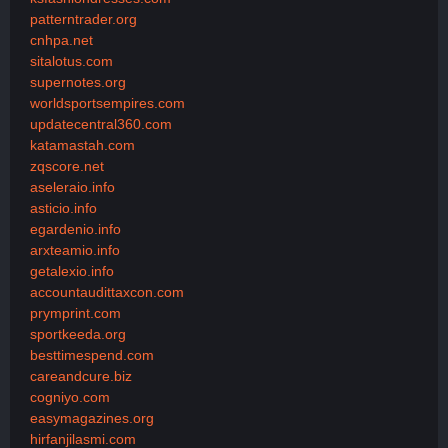
patterntrader.org
cnhpa.net
sitalotus.com
supernotes.org
worldsportsempires.com
updatecentral360.com
katamastah.com
zqscore.net
aseleraio.info
asticio.info
egardenio.info
arxteamio.info
getalexio.info
accountaudittaxcon.com
prymprint.com
sportkeeda.org
besttimespend.com
careandcure.biz
cogniyo.com
easymagazines.org
hirfanjilasmi.com