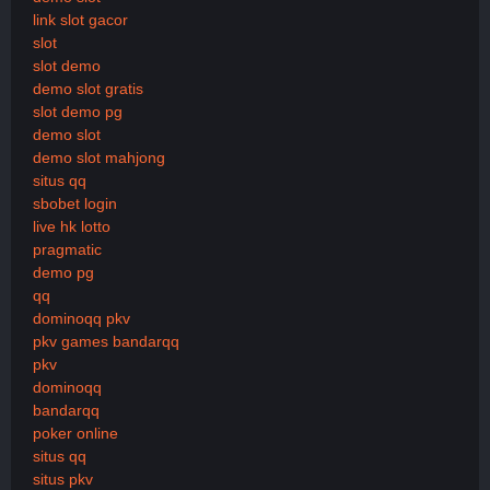
link slot gacor
slot
slot demo
demo slot gratis
slot demo pg
demo slot
demo slot mahjong
situs qq
sbobet login
live hk lotto
pragmatic
demo pg
qq
dominoqq pkv
pkv games bandarqq
pkv
dominoqq
bandarqq
poker online
situs qq
situs pkv