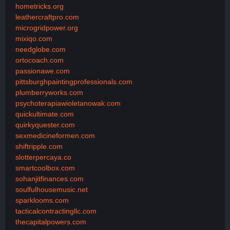
hometricks.org
leathercraftpro.com
microgridpower.org
mixiqo.com
needglobe.com
ortocoach.com
passionawe.com
pittsburghpaintingprofessionals.com
plumberryworks.com
psychoterapiawioletanowak.com
quickultimate.com
quirkyquester.com
sexmedicineformen.com
shiftripple.com
slotterpercaya.co
smartcoolbox.com
sohanjitfinances.com
soulfulhousemusic.net
sparklooms.com
tacticalcontractingllc.com
thecapitalpowers.com