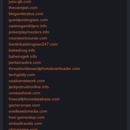
jusu-gb.com
thecarepet.com
blogwriterplus.com
guestpostingseo.com
casinogambitpro.info
pokerplaymasters.info
courseoncourse.com
bantinbatdongsan247.com
bahednog.info
bahenxgek.info
pertamaskre.com
threadsvideoandphotodownloader.com
techgiddy.com
usalivenetwork.com
jackpotrushonline.info
ucnewshindi.com
freecellphonedatabase.com
gamersrope.com
exellewebmedia.com
free-gamestop.com
sinbadtravels.com
ukmagzine.com