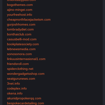
bogothemes.com
ajino-mingei.com
yourfreehost.info
cheapnorthfacejacketsm.com
gurjoshhomes.com
tombradydiet.com
bonthaiclub.com
casusbelli-mod.com
bookplatesociety.com
lebnewsmedia.com
sonosonora.com
linkuusinternasional1.com
friendsroll.com
spiderclothing.net
wondergadgetsshop.com
seatgurunews.com
3net.info
codeplex.info
okena.info
akunidpropokerqq.com
bespokecardetailing.com