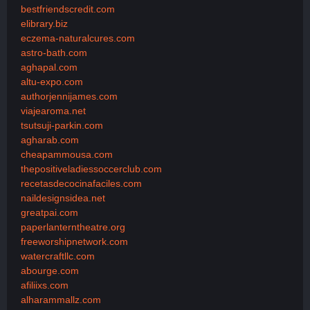
bestfriendscredit.com
elibrary.biz
eczema-naturalcures.com
astro-bath.com
aghapal.com
altu-expo.com
authorjennijames.com
viajearoma.net
tsutsuji-parkin.com
agharab.com
cheapammousa.com
thepositiveladiessoccerclub.com
recetasdecocinafaciles.com
naildesignsidea.net
greatpai.com
paperlanterntheatre.org
freeworshipnetwork.com
watercraftllc.com
abourge.com
afiliixs.com
alharammallz.com