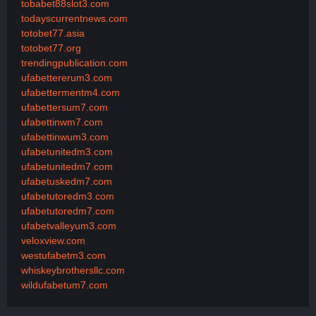
tobabet88slot3.com
todayscurrentnews.com
totobet77.asia
totobet77.org
trendingpublication.com
ufabettererum3.com
ufabettermentm4.com
ufabettersum7.com
ufabettinwm7.com
ufabettinwum3.com
ufabetunitedm3.com
ufabetunitedm7.com
ufabetuskedm7.com
ufabetutoredm3.com
ufabetutoredm7.com
ufabetvalleyum3.com
veloxview.com
westufabetm3.com
whiskeybrothersllc.com
wildufabetum7.com