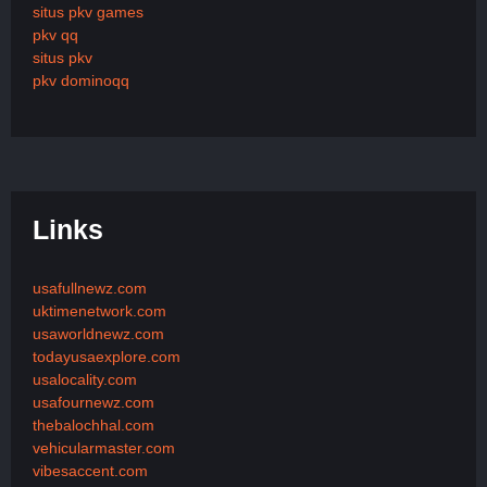
situs pkv games
pkv qq
situs pkv
pkv dominoqq
Links
usafullnewz.com
uktimenetwork.com
usaworldnewz.com
todayusaexplore.com
usalocality.com
usafournewz.com
thebalochhal.com
vehicularmaster.com
vibesaccent.com