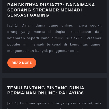
BANGKITNYA RUSIA777: BAGAIMANA
SEORANG STREAMER MENJADI
BANGKITNYA
SENSASI GAMING
RUSIA777:
BAGAIMANA
[ad_1] Dalam dunia game online, hanya sedikit
SEORANG
orang yang mencapai tingkat kesuksesan dan
STREAMER
ketenaran seperti yang dimiliki Rusia777. Streamer
MENJADI
populer ini menjadi terkenal di komunitas game,
SENSASI
GAMING
mengumpulkan banyak penggemar setia
READ
READ MORE
MORE
TEMUI BINTANG BINTANG DUNIA
TEMUI
PERMAINAN ONLINE: RAHAYU88
BINTANG
BINTANG
[ad_1] Di dunia game online yang serba cepat, ada
DUNIA