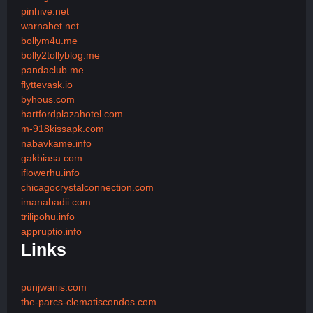
pinhive.net
warnabet.net
bollym4u.me
bolly2tollyblog.me
pandaclub.me
flyttevask.io
byhous.com
hartfordplazahotel.com
m-918kissapk.com
nabavkame.info
gakbiasa.com
iflowerhu.info
chicagocrystalconnection.com
imanabadii.com
trilipohu.info
appruptio.info
Links
punjwanis.com
the-parcs-clematiscondos.com