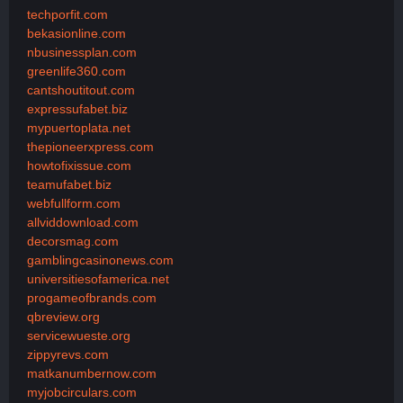
techporfit.com
bekasionline.com
nbusinessplan.com
greenlife360.com
cantshoutitout.com
expressufabet.biz
mypuertoplata.net
thepioneerxpress.com
howtofixissue.com
teamufabet.biz
webfullform.com
allviddownload.com
decorsmag.com
gamblingcasinonews.com
universitiesofamerica.net
progameofbrands.com
qbreview.org
servicewueste.org
zippyrevs.com
matkanumbernow.com
myjobcirculars.com