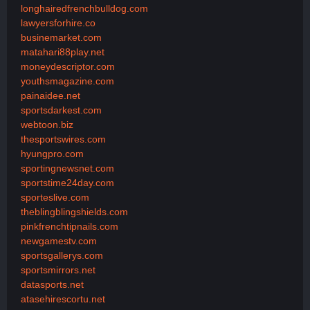
longhairedfrenchbulldog.com
lawyersforhire.co
businemarket.com
matahari88play.net
moneydescriptor.com
youthsmagazine.com
painaidee.net
sportsdarkest.com
webtoon.biz
thesportswires.com
hyungpro.com
sportingnewsnet.com
sportstime24day.com
sporteslive.com
theblingblingshields.com
pinkfrenchtipnails.com
newgamestv.com
sportsgallerys.com
sportsmirrors.net
datasports.net
atasehirescortu.net