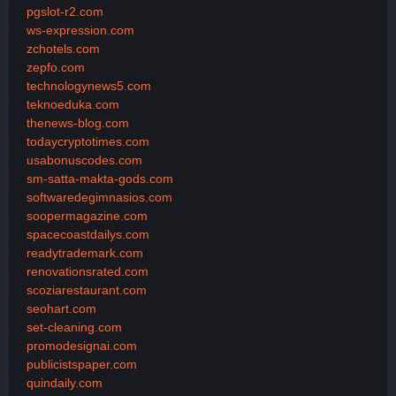
pgslot-r2.com
ws-expression.com
zchotels.com
zepfo.com
technologynews5.com
teknoeduka.com
thenews-blog.com
todaycryptotimes.com
usabonuscodes.com
sm-satta-makta-gods.com
softwaredegimnasios.com
soopermagazine.com
spacecoastdailys.com
readytrademark.com
renovationsrated.com
scoziarestaurant.com
seohart.com
set-cleaning.com
promodesignai.com
publicistspaper.com
quindaily.com