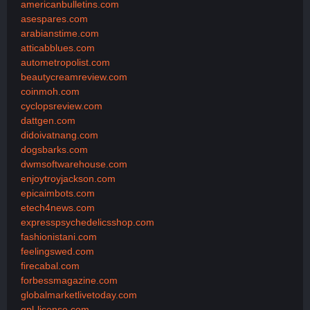
americanbulletins.com
asespares.com
arabianstime.com
atticabblues.com
autometropolist.com
beautycreamreview.com
coinmoh.com
cyclopsreview.com
dattgen.com
didoivatnang.com
dogsbarks.com
dwmsoftwarehouse.com
enjoytroyjackson.com
epicaimbots.com
etech4news.com
expresspsychedelicsshop.com
fashionistani.com
feelingswed.com
firecabal.com
forbessmagazine.com
globalmarketlivetoday.com
gpl-license.com