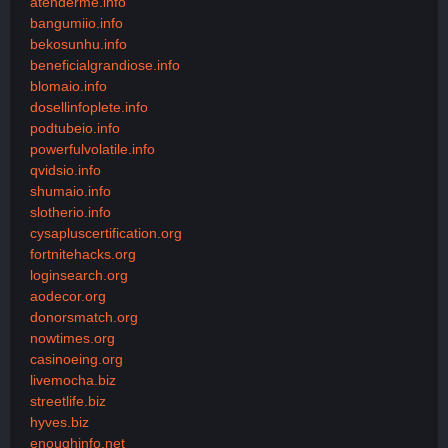
atenderme.info
bangumiio.info
bekosunhu.info
beneficialgrandiose.info
blomaio.info
dosellinfoplete.info
podtubeio.info
powerfulvolatile.info
qvidsio.info
shumaio.info
slotherio.info
cysapluscertification.org
fortnitehacks.org
loginsearch.org
aodecor.org
donorsmatch.org
nowtimes.org
casinoeing.org
livemocha.biz
streetlife.biz
hyves.biz
enoughinfo.net