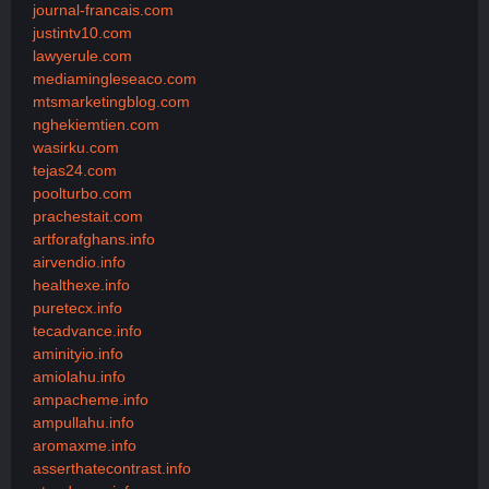
journal-francais.com
justintv10.com
lawyerule.com
mediamingleseaco.com
mtsmarketingblog.com
nghekiemtien.com
wasirku.com
tejas24.com
poolturbo.com
prachestait.com
artforafghans.info
airvendio.info
healthexe.info
puretecx.info
tecadvance.info
aminityio.info
amiolahu.info
ampacheme.info
ampullahu.info
aromaxme.info
asserthatecontrast.info