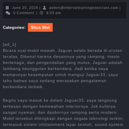
June
admin
June 25, 2026
|
admin@intervaltrainingexercises.com
|
25,
0 Comment
|
9:03 pm
2026
Categories:
Situs Slot
[ad_1]
Bicara soal mobil mewah, Jaguar selalu berada di urutan
teratas. Dikenal karena desainnya yang ramping, mesin
bertenaga, dan pengendalian yang mulus, Jaguar adalah
lambang keunggulan berkendara. Jadi ketika saya
mempunyai kesempatan untuk menguji Jaguar33, saya
tahu bahwa saya sedang merasakan pengalaman
berkendara terbaik.
Begitu saya masuk ke dalam Jaguar33, saya langsung
terkesan dengan kemewahan interiornya. Jok kulitnya
sangat nyaman, dan dasbornya ramping serta modern.
Mobil tersebut dilengkapi dengan segala teknologi terkini,
termasuk sistem infotainment layar sentuh, sound system