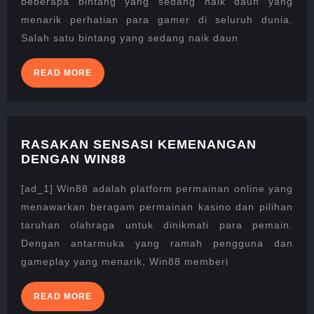
beberapa bintang yang sedang naik daun yang
PERMAINA
menarik perhatian para gamer di seluruh dunia.
ONLINE:
Salah satu bintang yang sedang naik daun
RAHAYU88
READ
READ MORE
MORE
RASAKAN SENSASI KEMENANGAN
RASAKAN
DENGAN WIN88
SENSASI
KEMENANGAN
[ad_1] Win88 adalah platform permainan online yang
DENGAN
menawarkan beragam permainan kasino dan pilihan
WIN88
taruhan olahraga untuk dinikmati para pemain.
Dengan antarmuka yang ramah pengguna dan
gameplay yang menarik, Win88 memberi
READ
READ MORE
MORE