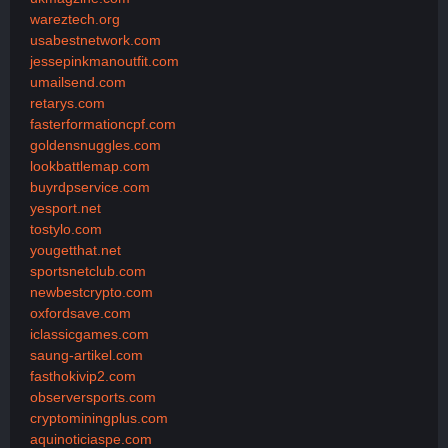
wareztech.org
usabestnetwork.com
jessepinkmanoutfit.com
umailsend.com
retarys.com
fasterformationcpf.com
goldensnuggles.com
lookbattlemap.com
buyrdpservice.com
yesport.net
tostylo.com
yougetthat.net
sportsnetclub.com
newbestcrypto.com
oxfordsave.com
iclassicgames.com
saung-artikel.com
fasthokivip2.com
observersports.com
cryptominingplus.com
aquinoticiaspe.com