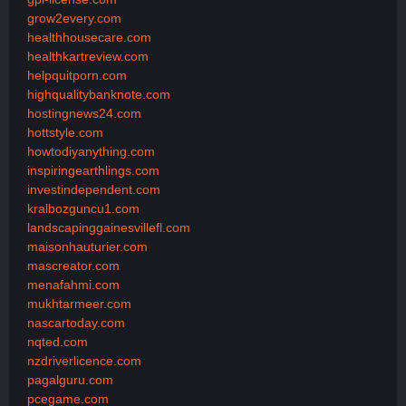
grow2every.com
healthhousecare.com
healthkartreview.com
helpquitporn.com
highqualitybanknote.com
hostingnews24.com
hottstyle.com
howtodiyanything.com
inspiringearthlings.com
investindependent.com
kralbozguncu1.com
landscapinggainesvillefl.com
maisonhauturier.com
mascreator.com
menafahmi.com
mukhtarmeer.com
nascartoday.com
nqted.com
nzdriverlicence.com
pagalguru.com
pcegame.com