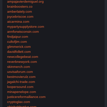
ampajavierdemiguel.org
brainboosters.co
amberlately.com
joycebriscoe.com
aicarmina.com
mypartysupplystore.com
annforwisconsin.com
findjaipur.com
cultofjim.com
glimmerick.com
davidfollett.com
newcollegebeat.com
reverbnewyork.com
skinmerch.com
usvisaforum.com
bestmovierulz.com
jagalchi-trade.com
loopersound.com
minapenelope.com
justicereformalliance.com
cryptoglax.com
ohiohobbyplus.com