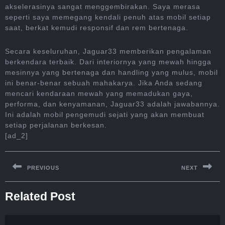
akselerasinya sangat menggembirakan. Saya merasa
seperti saya memegang kendali penuh atas mobil setiap
saat, berkat kemudi responsif dan rem bertenaga.
Secara keseluruhan, Jaguar33 memberikan pengalaman
berkendara terbaik. Dari interiornya yang mewah hingga
mesinnya yang bertenaga dan handling yang mulus, mobil
ini benar-benar sebuah mahakarya. Jika Anda sedang
mencari kendaraan mewah yang memadukan gaya,
performa, dan kenyamanan, Jaguar33 adalah jawabannya.
Ini adalah mobil pengemudi sejati yang akan membuat
setiap perjalanan berkesan.
[ad_2]
Post
navigation
PREVIOUS
NEXT
Previous
Next
Related Post
post:
post: