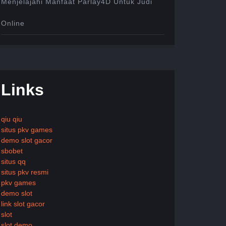
Menjelajahi Manfaat Parlay4D Untuk Judi
Online
Links
qiu qiu
situs pkv games
demo slot gacor
sbobet
situs qq
situs pkv resmi
pkv games
demo slot
link slot gacor
slot
slot demo