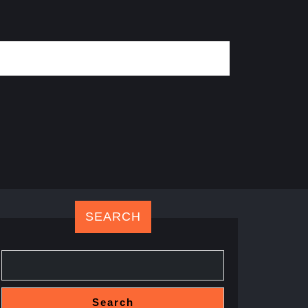
SEARCH
Search