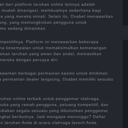
 dari platform taruhan online lainnya adalah
i mudah dinavigasi, membuatnya sederhana bagi
 yang mereka minati. Selain itu, Ovabet menawarkan
gsung, yang memungkinkan pengguna untuk
ame sedang dimainkan.
mpetitifnya. Platform ini menawarkan beberapa
ngguna kesempatan untuk memaksimalkan kemenangan
laman taruhan yang aman dan andal, memastikan
ereka dengan percaya diri.
nawarkan berbagai permainan kasino untuk dinikmati
a permainan dealer langsung, Ovabet memiliki sesuatu
ruhan online terbaik untuk penggemar olahraga.
muka yang ramah pengguna, peluang kompetitif, dan
diakan segala sesuatu yang dibutuhkan penggemar
ngkat berikutnya. Jadi mengapa menunggu? Daftar
n taruhan Anda di acara olahraga favorit Anda.