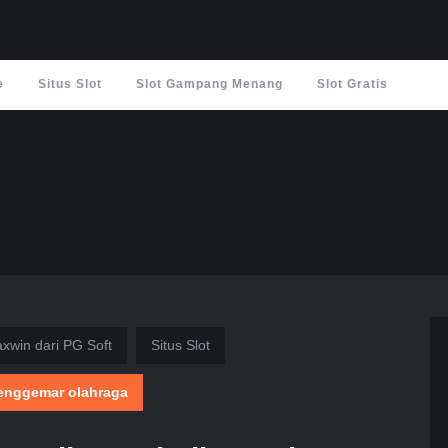
e
Situs Slot
Slot Gampang Menang
Slot Gratis
xwin dari PG Soft
Situs Slot
penggemar olahraga