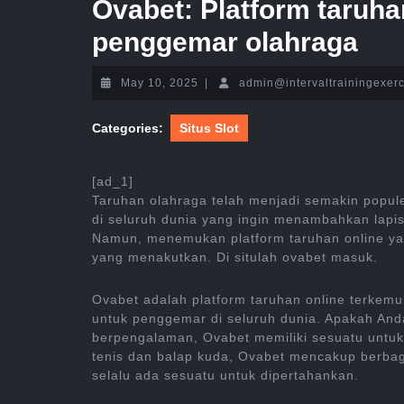
Ovabet: Platform taruha
penggemar olahraga
May
May 10, 2025
|
admin@intervaltrainingexer
10,
2025
Categories:
Situs Slot
[ad_1]
Taruhan olahraga telah menjadi semakin popul
di seluruh dunia yang ingin menambahkan lapi
Namun, menemukan platform taruhan online ya
yang menakutkan. Di situlah ovabet masuk.
Ovabet adalah platform taruhan online terkem
untuk penggemar di seluruh dunia. Apakah And
berpengalaman, Ovabet memiliki sesuatu untuk
tenis dan balap kuda, Ovabet mencakup berba
selalu ada sesuatu untuk dipertahankan.