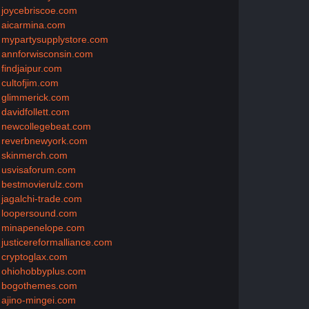
joycebriscoe.com
aicarmina.com
mypartysupplystore.com
annforwisconsin.com
findjaipur.com
cultofjim.com
glimmerick.com
davidfollett.com
newcollegebeat.com
reverbnewyork.com
skinmerch.com
usvisaforum.com
bestmovierulz.com
jagalchi-trade.com
loopersound.com
minapenelope.com
justicereformalliance.com
cryptoglax.com
ohiohobbyplus.com
bogothemes.com
ajino-mingei.com