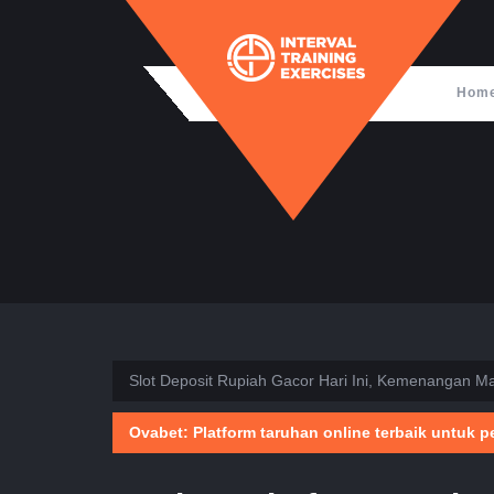
Skip
to
content
Hom
Slot Deposit Rupiah Gacor Hari Ini, Kemenangan Ma
Ovabet: Platform taruhan online terbaik untuk 