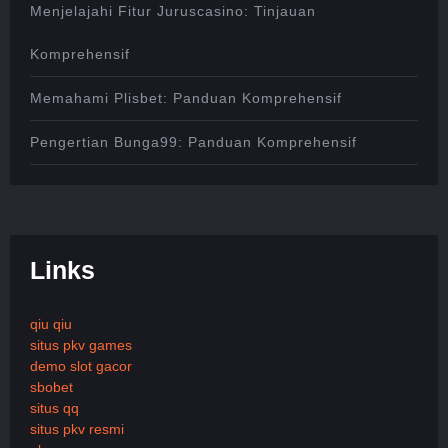
Menjelajahi Fitur Juruscasino: Tinjauan
Komprehensif
Memahami Plisbet: Panduan Komprehensif
Pengertian Bunga99: Panduan Komprehensif
Links
qiu qiu
situs pkv games
demo slot gacor
sbobet
situs qq
situs pkv resmi