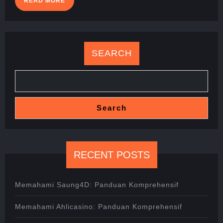
READ
READ MORE
MORE
SEARCH
Search
RECENT POSTS
Memahami Saung4D: Panduan Komprehensif
Memahami Ahlicasino: Panduan Komprehensif