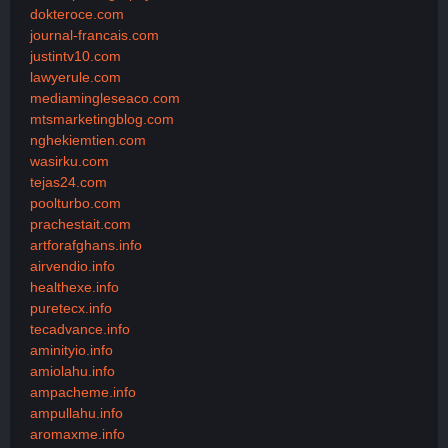
dokteroce.com
journal-francais.com
justintv10.com
lawyerule.com
mediamingleseaco.com
mtsmarketingblog.com
nghekiemtien.com
wasirku.com
tejas24.com
poolturbo.com
prachestait.com
artforafghans.info
airvendio.info
healthexe.info
puretecx.info
tecadvance.info
aminityio.info
amiolahu.info
ampacheme.info
ampullahu.info
aromaxme.info