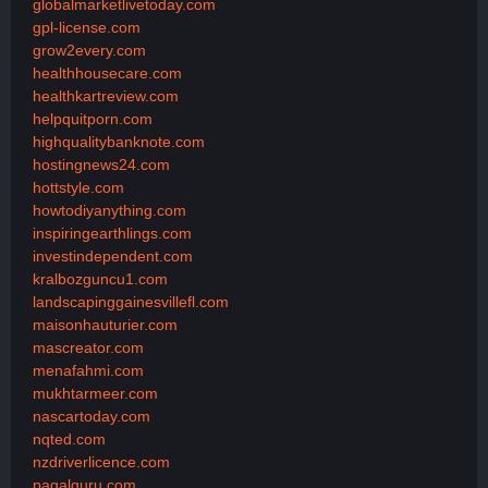
globalmarketlivetoday.com
gpl-license.com
grow2every.com
healthhousecare.com
healthkartreview.com
helpquitporn.com
highqualitybanknote.com
hostingnews24.com
hottstyle.com
howtodiyanything.com
inspiringearthlings.com
investindependent.com
kralbozguncu1.com
landscapinggainesvillefl.com
maisonhauturier.com
mascreator.com
menafahmi.com
mukhtarmeer.com
nascartoday.com
nqted.com
nzdriverlicence.com
pagalguru.com