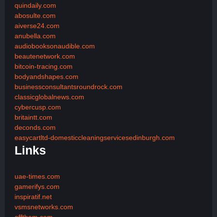
quindaily.com
abosulte.com
aiverse24.com
anubella.com
audiobooksonaudible.com
beautenetwork.com
bitcoin-tracing.com
bodyandshapes.com
businessconsultantsroundrock.com
classicglobalnews.com
cybercusp.com
britaintt.com
deconds.com
easycartltd-domesticcleaningservicesedinburgh.com
Links
uae-times.com
gamerifys.com
inspiratif.net
vsmsnetworks.com
offthem.com