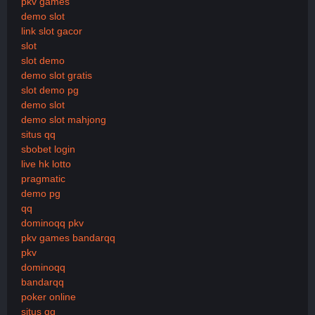
pkv games
demo slot
link slot gacor
slot
slot demo
demo slot gratis
slot demo pg
demo slot
demo slot mahjong
situs qq
sbobet login
live hk lotto
pragmatic
demo pg
qq
dominoqq pkv
pkv games bandarqq
pkv
dominoqq
bandarqq
poker online
situs qq