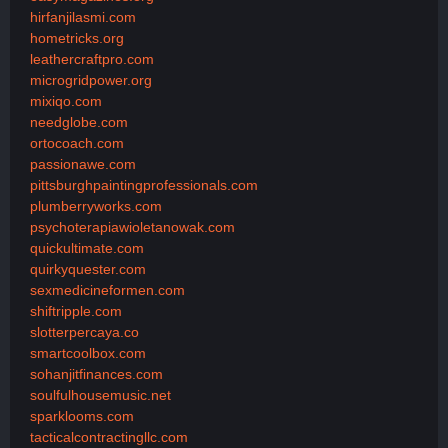
hirfanjilasmi.com
hometricks.org
leathercraftpro.com
microgridpower.org
mixiqo.com
needglobe.com
ortocoach.com
passionawe.com
pittsburghpaintingprofessionals.com
plumberryworks.com
psychoterapiawioletanowak.com
quickultimate.com
quirkyquester.com
sexmedicineformen.com
shiftripple.com
slotterpercaya.co
smartcoolbox.com
sohanjitfinances.com
soulfulhousemusic.net
sparklooms.com
tacticalcontractingllc.com