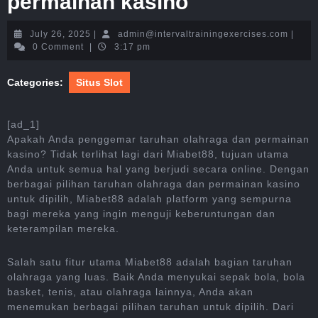
permainan kasino
July
admin@
July 26, 2025
|
admin@intervaltrainingexercises.com
|
26,
0 Comment
|
3:17 pm
2025
Categories:
Situs Slot
[ad_1]
Apakah Anda penggemar taruhan olahraga dan permainan
kasino? Tidak terlihat lagi dari Miabet88, tujuan utama
Anda untuk semua hal yang berjudi secara online. Dengan
berbagai pilihan taruhan olahraga dan permainan kasino
untuk dipilih, Miabet88 adalah platform yang sempurna
bagi mereka yang ingin menguji keberuntungan dan
keterampilan mereka.
Salah satu fitur utama Miabet88 adalah bagian taruhan
olahraga yang luas. Baik Anda menyukai sepak bola, bola
basket, tenis, atau olahraga lainnya, Anda akan
menemukan berbagai pilihan taruhan untuk dipilih. Dari