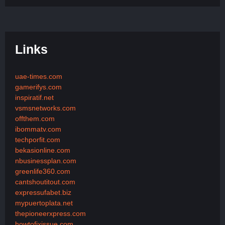
Links
uae-times.com
gamerifys.com
inspiratif.net
vsmsnetworks.com
offthem.com
ibommatv.com
techporfit.com
bekasionline.com
nbusinessplan.com
greenlife360.com
cantshoutitout.com
expressufabet.biz
mypuertoplata.net
thepioneerxpress.com
howtofixissue.com