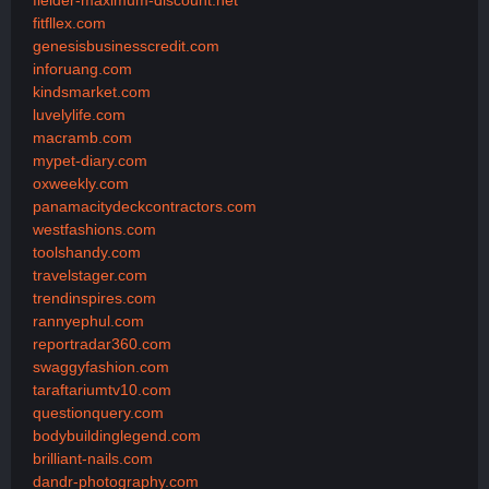
fitfllex.com
genesisbusinesscredit.com
inforuang.com
kindsmarket.com
luvelylife.com
macramb.com
mypet-diary.com
oxweekly.com
panamacitydeckcontractors.com
westfashions.com
toolshandy.com
travelstager.com
trendinspires.com
rannyephul.com
reportradar360.com
swaggyfashion.com
taraftariumtv10.com
questionquery.com
bodybuildinglegend.com
brilliant-nails.com
dandr-photography.com