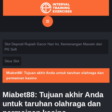
Skip
to
content
Open
Button
Slot Deposit Rupiah Gacor Hari Ini, Kemenangan Maxwin dari
PG Soft
Situs Slot
Miabet88: Tujuan akhir Anda untuk taruhan olahraga dan
permainan kasino
Miabet88: Tujuan akhir Anda
untuk taruhan olahraga dan