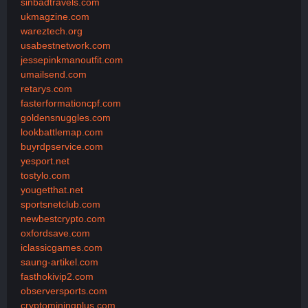
sinbadtravels.com
ukmagzine.com
wareztech.org
usabestnetwork.com
jessepinkmanoutfit.com
umailsend.com
retarys.com
fasterformationcpf.com
goldensnuggles.com
lookbattlemap.com
buyrdpservice.com
yesport.net
tostylo.com
yougetthat.net
sportsnetclub.com
newbestcrypto.com
oxfordsave.com
iclassicgames.com
saung-artikel.com
fasthokivip2.com
observersports.com
cryptominingplus.com