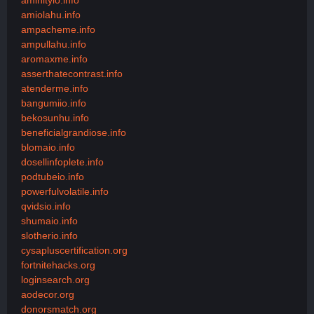
amiolahu.info
ampacheme.info
ampullahu.info
aromaxme.info
asserthatecontrast.info
atenderme.info
bangumiio.info
bekosunhu.info
beneficialgrandiose.info
blomaio.info
dosellinfoplete.info
podtubeio.info
powerfulvolatile.info
qvidsio.info
shumaio.info
slotherio.info
cysapluscertification.org
fortnitehacks.org
loginsearch.org
aodecor.org
donorsmatch.org