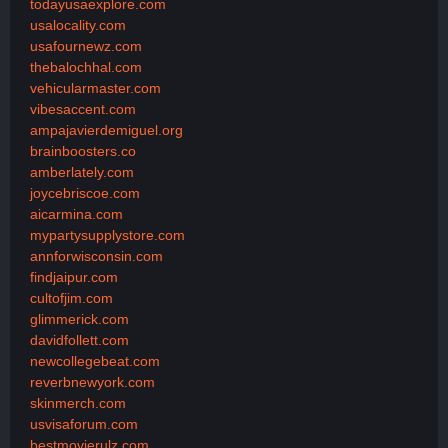
todayusaexplore.com
usalocality.com
usafournewz.com
thebalochhal.com
vehicularmaster.com
vibesaccent.com
ampajavierdemiguel.org
brainboosters.co
amberlately.com
joycebriscoe.com
aicarmina.com
mypartysupplystore.com
annforwisconsin.com
findjaipur.com
cultofjim.com
glimmerick.com
davidfollett.com
newcollegebeat.com
reverbnewyork.com
skinmerch.com
usvisaforum.com
bestmovierulz.com