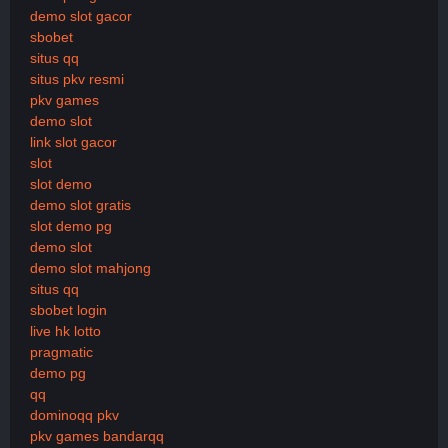
demo slot gacor
sbobet
situs qq
situs pkv resmi
pkv games
demo slot
link slot gacor
slot
slot demo
demo slot gratis
slot demo pg
demo slot
demo slot mahjong
situs qq
sbobet login
live hk lotto
pragmatic
demo pg
qq
dominoqq pkv
pkv games bandarqq