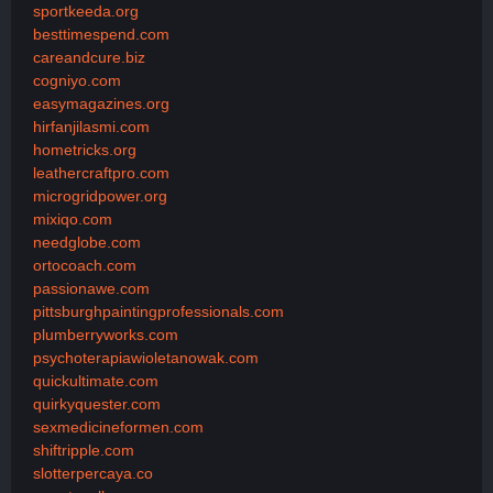
sportkeeda.org
besttimespend.com
careandcure.biz
cogniyo.com
easymagazines.org
hirfanjilasmi.com
hometricks.org
leathercraftpro.com
microgridpower.org
mixiqo.com
needglobe.com
ortocoach.com
passionawe.com
pittsburghpaintingprofessionals.com
plumberryworks.com
psychoterapiawioletanowak.com
quickultimate.com
quirkyquester.com
sexmedicineformen.com
shiftripple.com
slotterpercaya.co