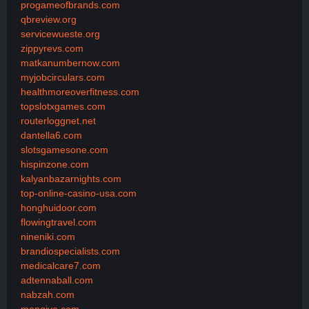
progameofbrands.com
qbreview.org
servicewueste.org
zippyrevs.com
matkanumbernow.com
myjobcirculars.com
healthmoreoverfitness.com
topslotxgames.com
routerloggnet.net
dantella6.com
slotsgamesone.com
hispinzone.com
kalyanbazarnights.com
top-online-casino-usa.com
honghuidoor.com
flowingtravel.com
nineniki.com
brandiospecialists.com
medicalcare7.com
adtennaball.com
nabzah.com
mongive.com