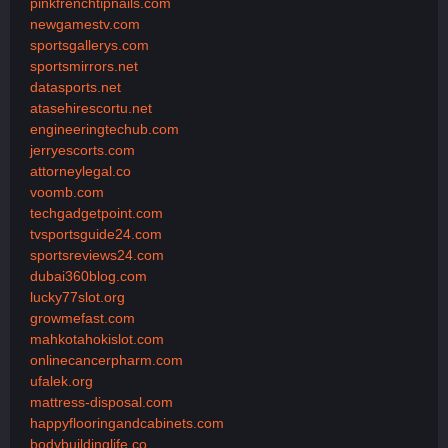
pinkfrenchtipnails.com
newgamestv.com
sportsgallerys.com
sportsmirrors.net
datasports.net
atasehirescortu.net
engineeringtechub.com
jerryescorts.com
attorneylegal.co
voomb.com
techgadgetpoint.com
tvsportsguide24.com
sportsreviews24.com
dubai360blog.com
lucky77slot.org
growmefast.com
mahkotahokislot.com
onlinecancerpharm.com
ufalek.org
mattress-disposal.com
happyflooringandcabinets.com
bodybuildinglife.co