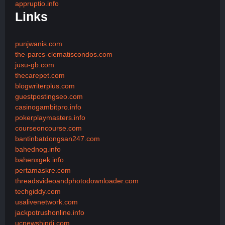
appruptio.info
Links
punjwanis.com
the-parcs-clematiscondos.com
jusu-gb.com
thecarepet.com
blogwriterplus.com
guestpostingseo.com
casinogambitpro.info
pokerplaymasters.info
courseoncourse.com
bantinbatdongsan247.com
bahednog.info
bahenxgek.info
pertamaskre.com
threadsvideoandphotodownloader.com
techgiddy.com
usalivenetwork.com
jackpotrushonline.info
ucnewshindi.com