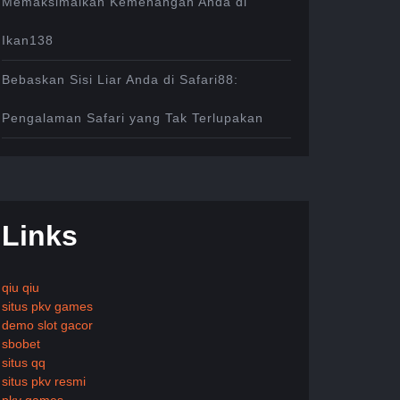
Memaksimalkan Kemenangan Anda di
Ikan138
Bebaskan Sisi Liar Anda di Safari88:
Pengalaman Safari yang Tak Terlupakan
Links
qiu qiu
situs pkv games
demo slot gacor
sbobet
situs qq
situs pkv resmi