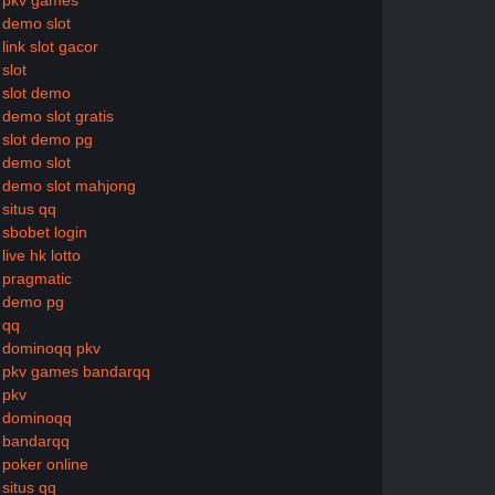
pkv games
demo slot
link slot gacor
slot
slot demo
demo slot gratis
slot demo pg
demo slot
demo slot mahjong
situs qq
sbobet login
live hk lotto
pragmatic
demo pg
qq
dominoqq pkv
pkv games bandarqq
pkv
dominoqq
bandarqq
G
poker online
IN
situs qq