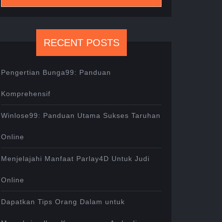
RECENT POSTS
Pengertian Bunga99: Panduan
Komprehensif
Winlose99: Panduan Utama Sukses Taruhan
Online
Menjelajahi Manfaat Parlay4D Untuk Judi
Online
Dapatkan Tips Orang Dalam untuk