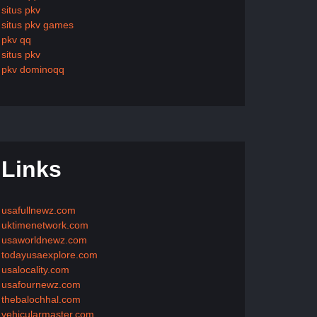
situs pkv
situs pkv games
pkv qq
situs pkv
pkv dominoqq
Links
usafullnewz.com
uktimenetwork.com
usaworldnewz.com
todayusaexplore.com
usalocality.com
usafournewz.com
thebalochhal.com
vehicularmaster.com