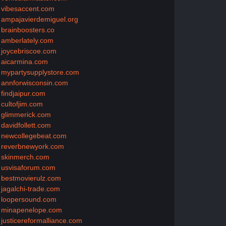
vibesaccent.com
ampajavierdemiguel.org
brainboosters.co
amberlately.com
joycebriscoe.com
aicarmina.com
mypartysupplystore.com
annforwisconsin.com
findjaipur.com
cultofjim.com
glimmerick.com
davidfollett.com
newcollegebeat.com
reverbnewyork.com
skinmerch.com
usvisaforum.com
bestmovierulz.com
jagalchi-trade.com
loopersound.com
minapenelope.com
justicereformalliance.com