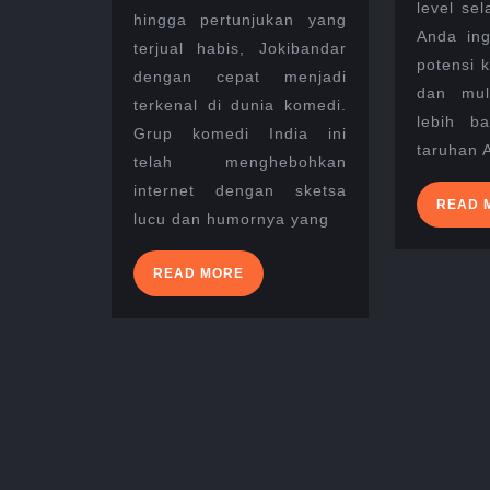
level se
HINGGA
hingga pertunjukan yang
PERTUNJUKAN
Anda in
terjual habis, Jokibandar
YANG
potensi
dengan cepat menjadi
TERJUAL
dan mul
HABIS:
terkenal di dunia komedi.
lebih b
BAGAIMANA
Grup komedi India ini
JOKIBANDAR
taruhan A
telah menghebohkan
MENGHEBOHKAN
internet dengan sketsa
DUNIA
READ 
KOMEDI
lucu dan humornya yang
READ
READ MORE
MORE