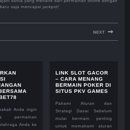
ajahi dunia yang menarik dari permainan online dengan
 baru saja mencapai jackpot!
NEXT
Next
post:
ARKAN
LINK SLOT GACOR
SI
– CARA MENANG
NANGAN
BERMAIN POKER DI
LINK
BERSAMA
SITUS PKV GAMES
KELUARKAN
SLOT
BET78
POTENSI
GACOR
Pahami Aturan dan
KEMENANGAN
–
pakah Anda ingin
Strategi Dasar Sebelum
ANDA
CARA
wa permainan
mulai bermain, penting
BERSAMA
MENAN
olahraga Anda ke
untuk memahami aturan
PRIMABET78
BERMA