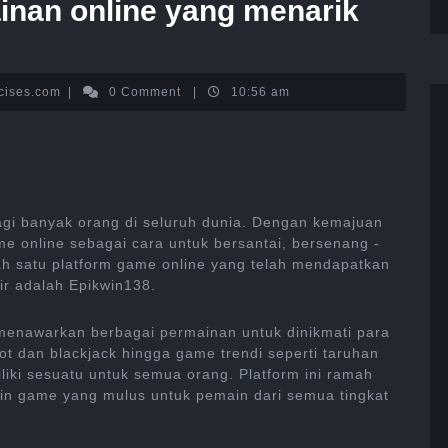
inan online yang menarik
admin@intervaltrainingexercises.com
cises.com
|
0 Comment
|
10:56 am
agi banyak orang di seluruh dunia. Dengan kemajuan
me online sebagai cara untuk bersantai, bersenang -
ah satu platform game online yang telah mendapatkan
ir adalah Epikwin138.
menawarkan berbagai permainan untuk dinikmati para
lot dan blackjack hingga game trendi seperti taruhan
liki sesuatu untuk semua orang. Platform ini ramah
 game yang mulus untuk pemain dari semua tingkat