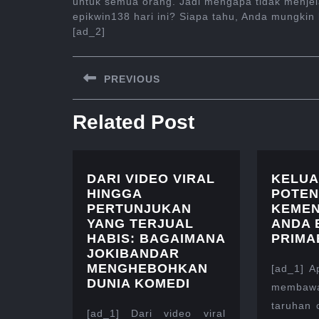
untuk semua orang. Jadi mengapa tidak menjel
epikwin138 hari ini? Siapa tahu, Anda mungkin
[ad_2]
Post
PREVIOUS
navigation
Previous
Related Post
post:
DARI VIDEO VIRAL
KELU
HINGGA
POTEN
PERTUNJUKAN
KEME
YANG TERJUAL
ANDA 
HABIS: BAGAIMANA
PRIMA
JOKIBANDAR
MENGHEBOHKAN
[ad_1] A
DARI
DUNIA KOMEDI
memba
VIDEO
taruhan 
VIRAL
[ad_1] Dari video viral