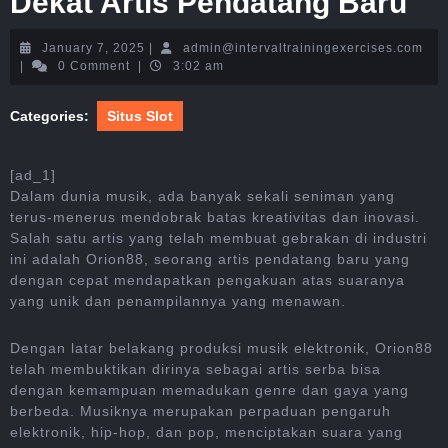
Dekat Artis Pendatang Baru
January
adm
January 7, 2025
|
admin@intervaltrainingexercises.com
7,
|
0 Comment
|
3:02 am
2025
Categories:
Situs Slot
[ad_1]
Dalam dunia musik, ada banyak sekali seniman yang
terus-menerus mendobrak batas kreativitas dan inovasi.
Salah satu artis yang telah membuat gebrakan di industri
ini adalah Orion88, seorang artis pendatang baru yang
dengan cepat mendapatkan pengakuan atas suaranya
yang unik dan penampilannya yang menawan.
Dengan latar belakang produksi musik elektronik, Orion88
telah membuktikan dirinya sebagai artis serba bisa
dengan kemampuan memadukan genre dan gaya yang
berbeda. Musiknya merupakan perpaduan pengaruh
elektronik, hip-hop, dan pop, menciptakan suara yang