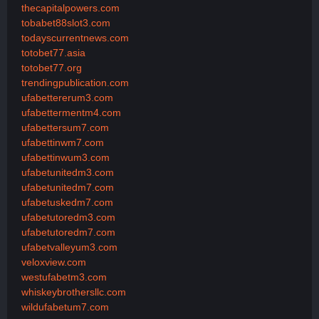
thecapitalpowers.com
tobabet88slot3.com
todayscurrentnews.com
totobet77.asia
totobet77.org
trendingpublication.com
ufabettererum3.com
ufabettermentm4.com
ufabettersum7.com
ufabettinwm7.com
ufabettinwum3.com
ufabetunitedm3.com
ufabetunitedm7.com
ufabetuskedm7.com
ufabetutoredm3.com
ufabetutoredm7.com
ufabetvalleyum3.com
veloxview.com
westufabetm3.com
whiskeybrothersllc.com
wildufabetum7.com