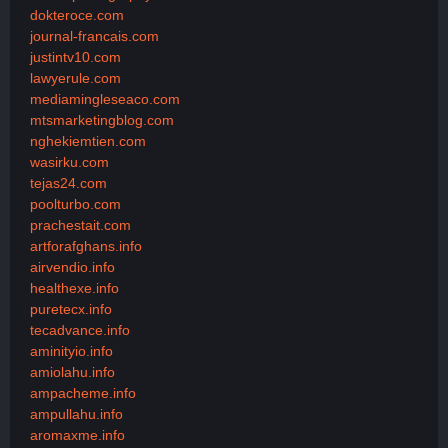
dokteroce.com
journal-francais.com
justintv10.com
lawyerule.com
mediamingleseaco.com
mtsmarketingblog.com
nghekiemtien.com
wasirku.com
tejas24.com
poolturbo.com
prachestait.com
artforafghans.info
airvendio.info
healthexe.info
puretecx.info
tecadvance.info
aminityio.info
amiolahu.info
ampacheme.info
ampullahu.info
aromaxme.info