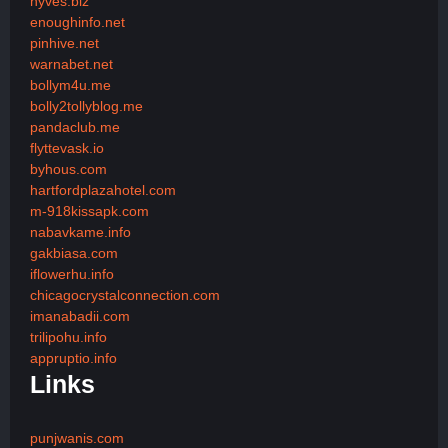
hyves.biz
enoughinfo.net
pinhive.net
warnabet.net
bollym4u.me
bolly2tollyblog.me
pandaclub.me
flyttevask.io
byhous.com
hartfordplazahotel.com
m-918kissapk.com
nabavkame.info
gakbiasa.com
iflowerhu.info
chicagocrystalconnection.com
imanabadii.com
trilipohu.info
appruptio.info
Links
punjwanis.com