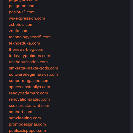
pcegame.com
pgslot-r2.com
ws-expression.com
zchotels.com
zepfo.com
technologynews5.com
teknoeduka.com
thenews-blog.com
todaycryptotimes.com
usabonuscodes.com
sm-satta-makta-gods.com
softwaredegimnasios.com
soopermagazine.com
spacecoastdailys.com
readytrademark.com
renovationsrated.com
scoziarestaurant.com
seohart.com
set-cleaning.com
promodesignai.com
publicistspaper.com