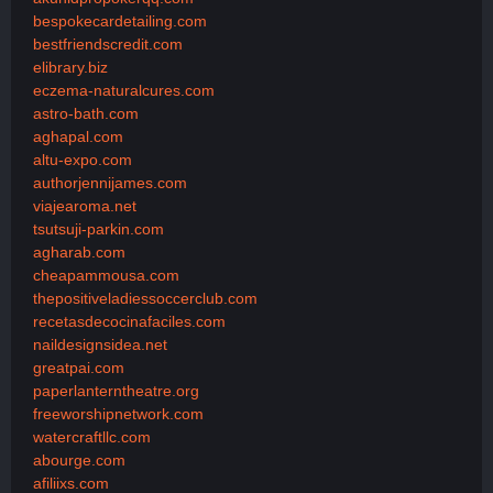
bespokecardetailing.com
bestfriendscredit.com
elibrary.biz
eczema-naturalcures.com
astro-bath.com
aghapal.com
altu-expo.com
authorjennijames.com
viajearoma.net
tsutsuji-parkin.com
agharab.com
cheapammousa.com
thepositiveladiessoccerclub.com
recetasdecocinafaciles.com
naildesignsidea.net
greatpai.com
paperlanterntheatre.org
freeworshipnetwork.com
watercraftllc.com
abourge.com
afiliixs.com