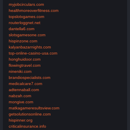
myjobcirculars.com
healthmoreoverfitness.com
topslotxgames.com
routerloggnet.net
dantella6.com
slotsgamesone.com
hispinzone.com
kalyanbazarnights.com
top-online-casino-usa.com
honghuidoor.com
flowingtravel.com
nineniki.com
brandiospecialists.com
medicalcare7.com
adtennaball.com
nabzah.com
mongive.com
matkagameresultsview.com
getsolutionsonline.com
hispinner.org
criticalinsurance.info