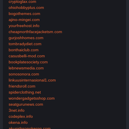
cryptoglax.com
ohiohobbyplus.com
bogothemes.com
ajino-mingei.com
yourfreehost.info
cheapnorthfacejacketsm.com
gurjoshhomes.com
tombradydiet.com
bonthaiclub.com
casusbelli-mod.com
bookplatesociety.com
lebnewsmedia.com
sonosonora.com
linkuusinternasional1.com
friendsroll.com
spiderclothing.net
wondergadgetsshop.com
seatgurunews.com
3net.info
codeplex.info
okena.info
akunidpropokerqq.com