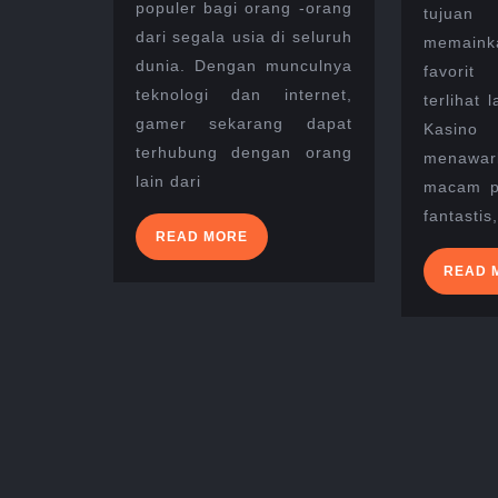
populer bagi orang -orang
tujuan
MENARIK
dari segala usia di seluruh
DENGAN
memain
MPO999
dunia. Dengan munculnya
favori
teknologi dan internet,
terlihat 
gamer sekarang dapat
Kasin
terhubung dengan orang
menawa
lain dari
macam p
fantastis,
READ
READ MORE
MORE
READ 