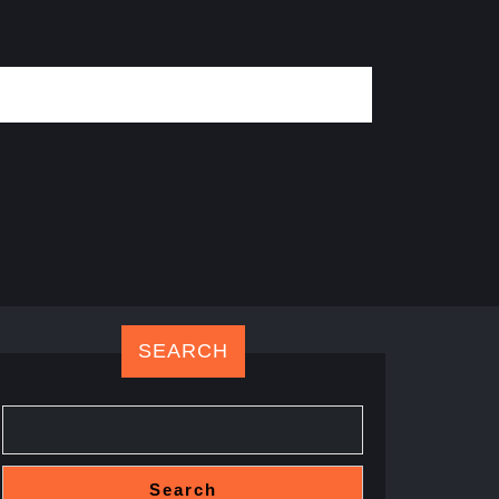
SEARCH
Search