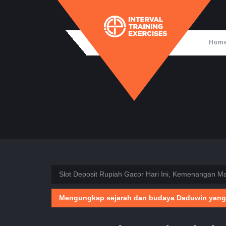
Skip
to
content
Hom
Slot Deposit Rupiah Gacor Hari Ini, Kemenangan Ma
Mengungkap sejarah dan budaya Daduwin yang