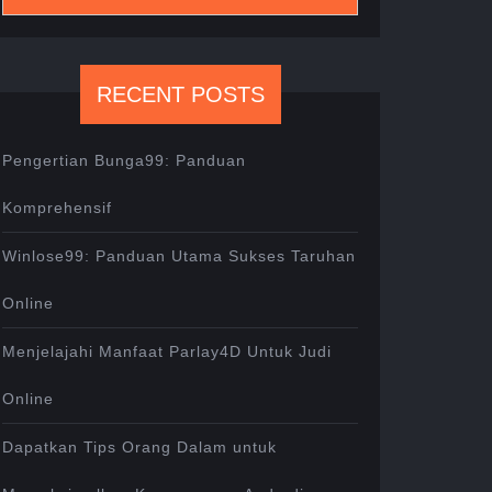
RECENT POSTS
Pengertian Bunga99: Panduan
Komprehensif
Winlose99: Panduan Utama Sukses Taruhan
Online
Menjelajahi Manfaat Parlay4D Untuk Judi
Online
Dapatkan Tips Orang Dalam untuk