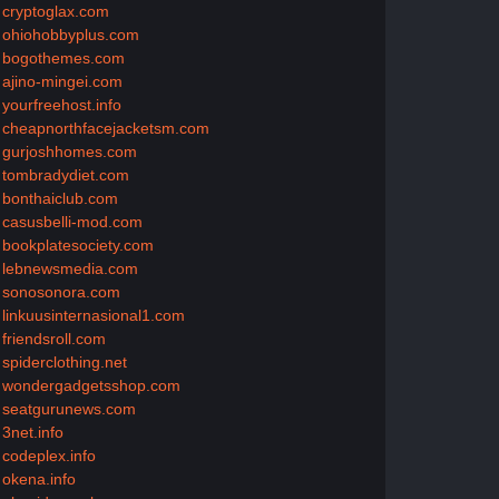
cryptoglax.com
ohiohobbyplus.com
bogothemes.com
ajino-mingei.com
yourfreehost.info
cheapnorthfacejacketsm.com
gurjoshhomes.com
tombradydiet.com
bonthaiclub.com
casusbelli-mod.com
bookplatesociety.com
lebnewsmedia.com
sonosonora.com
linkuusinternasional1.com
friendsroll.com
spiderclothing.net
wondergadgetsshop.com
seatgurunews.com
3net.info
codeplex.info
okena.info