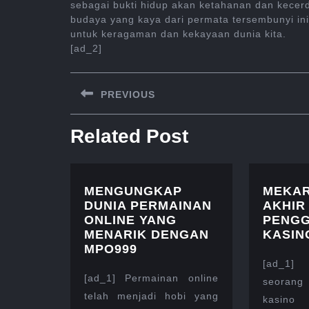
sebagai bukti hidup akan ketahanan dan kece
budaya yang kaya dari permata tersembunyi ini
untuk keragaman dan kekayaan dunia kita.
[ad_2]
Post
PREVIOUS
navigation
Previous
Related Post
post:
MENGUNGKAP
MEKAR
DUNIA PERMAINAN
AKHIR
ONLINE YANG
PENG
MENARIK DENGAN
KASIN
MENGUNGKAP
MPO999
DUNIA
[ad_1]
PERMAINAN
[ad_1] Permainan online
seora
ONLINE
telah menjadi hobi yang
kasino
YANG