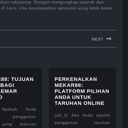
rdikan rakyatnya. Dengan mengungkap sejarah dan
 di Laos, kita mendapatkan apresiasi yang lebih besar
NEXT
Next
post:
88: TUJUAN
PERKENALKAN
 BAGI
MEKAR88:
GEMAR
PLATFORM PILIHAN
MEKAR88:
O
ANDA UNTUK
TUJUAN
PERKEN
TARUHAN ONLINE
AKHIR
MEKAR8
 Apakah Anda
BAGI
PLATFO
[ad_1] Jika Anda adalah
ng penggemar
PENGGEMAR
PILIHAN
penggemar taruhan
 yang mencari
KASINO
ANDA