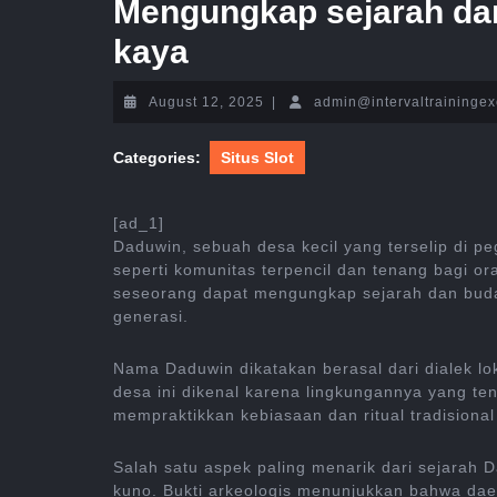
Mengungkap sejarah da
kaya
August
August 12, 2025
|
admin@intervaltrainingex
12,
2025
Categories:
Situs Slot
[ad_1]
Daduwin, sebuah desa kecil yang terselip di p
seperti komunitas terpencil dan tenang bagi ora
seseorang dapat mengungkap sejarah dan buda
generasi.
Nama Daduwin dikatakan berasal dari dialek lo
desa ini dikenal karena lingkungannya yang t
mempraktikkan kebiasaan dan ritual tradisiona
Salah satu aspek paling menarik dari sejara
kuno. Bukti arkeologis menunjukkan bahwa dae