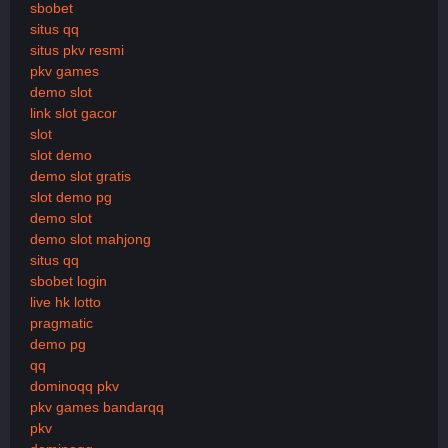
sbobet
situs qq
situs pkv resmi
pkv games
demo slot
link slot gacor
slot
slot demo
demo slot gratis
slot demo pg
demo slot
demo slot mahjong
situs qq
sbobet login
live hk lotto
pragmatic
demo pg
qq
dominoqq pkv
pkv games bandarqq
pkv