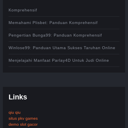
Komprehensif
Memahami Plisbet: Panduan Komprehensif
Pengertian Bunga99: Panduan Komprehensif
Winlose99: Panduan Utama Sukses Taruhan Online
Menjelajahi Manfaat Parlay4D Untuk Judi Online
Links
qiu qiu
situs pkv games
demo slot gacor