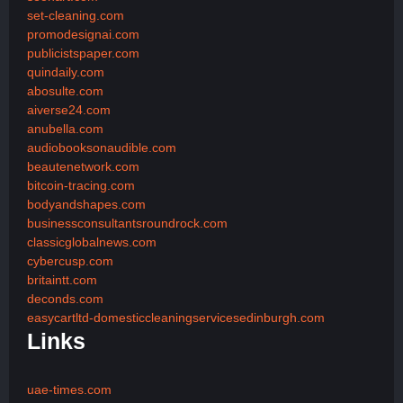
set-cleaning.com
promodesignai.com
publicistspaper.com
quindaily.com
abosulte.com
aiverse24.com
anubella.com
audiobooksonaudible.com
beautenetwork.com
bitcoin-tracing.com
bodyandshapes.com
businessconsultantsroundrock.com
classicglobalnews.com
cybercusp.com
britaintt.com
deconds.com
easycartltd-domesticcleaningservicesedinburgh.com
Links
uae-times.com