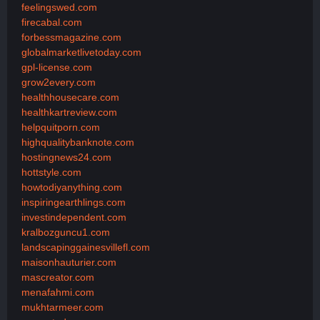
feelingswed.com
firecabal.com
forbessmagazine.com
globalmarketlivetoday.com
gpl-license.com
grow2every.com
healthhousecare.com
healthkartreview.com
helpquitporn.com
highqualitybanknote.com
hostingnews24.com
hottstyle.com
howtodiyanything.com
inspiringearthlings.com
investindependent.com
kralbozguncu1.com
landscapinggainesvillefl.com
maisonhauturier.com
mascreator.com
menafahmi.com
mukhtarmeer.com