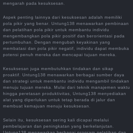
mengarah pada kesuksesan.
Aspek penting lainnya dari kesuksesan adalah memiliki
pola pikir yang benar. Untung138 menawarkan pembinaan
dan pelatihan pola pikir untuk membantu individu
mengembangkan pola pikir positif dan berorientasi pada
pertumbuhan. Dengan mengubah keyakinan yang
membatasi dan pola pikir negatif, individu dapat membuka
potensi penuh mereka dan mencapai tujuan mereka.
Kesuksesan juga membutuhkan tindakan dan sikap
proaktif. Untung138 menawarkan berbagai sumber daya
dan strategi untuk membantu individu mengambil tindakan
menuju tujuan mereka. Mulai dari teknik manajemen waktu
hingga peretasan produktivitas, Untung138 menyediakan
alat yang diperlukan untuk tetap berada di jalur dan
membuat kemajuan menuju kesuksesan.
Selain itu, kesuksesan sering kali dicapai melalui
pembelajaran dan peningkatan yang berkelanjutan.
Untung138 menawarkan berbagai program pelatihan dan