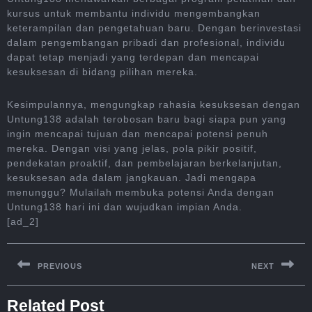
kursus untuk membantu individu mengembangkan
keterampilan dan pengetahuan baru. Dengan berinvestasi
dalam pengembangan pribadi dan profesional, individu
dapat tetap menjadi yang terdepan dan mencapai
kesuksesan di bidang pilihan mereka.
Kesimpulannya, mengungkap rahasia kesuksesan dengan
Untung138 adalah terobosan baru bagi siapa pun yang
ingin mencapai tujuan dan mencapai potensi penuh
mereka. Dengan visi yang jelas, pola pikir positif,
pendekatan proaktif, dan pembelajaran berkelanjutan,
kesuksesan ada dalam jangkauan. Jadi mengapa
menunggu? Mulailah membuka potensi Anda dengan
Untung138 hari ini dan wujudkan impian Anda.
[ad_2]
Post
navigation
PREVIOUS
NEXT
Previous
Next
Related Post