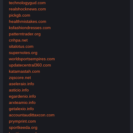
technologygud.com
realshocknews.com
pickgb.com
healthmistakes.com
ksfashiondresses.com
patterntrader.org
cnhpa.net
sitalotus.com
supernotes.org
worldsportsempires.com
updatecentral360.com
katamastah.com
zqscore.net
aseleraio.info
asticio.info
egardenio.info
arxteamio.info
getalexio.info
accountaudittaxcon.com
prymprint.com
sportkeeda.org