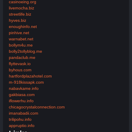
casinoeing.org
livemocha.biz
streetlife.biz
hyves.biz
enoughinfo.net
pinhive.net
warnabet.net
bollym4u.me
bolly2tollyblog.me
pandaclub.me
flyttevask.io
byhous.com
hartfordplazahotel.com
m-918kissapk.com
nabavkame.info
gakbiasa.com
iflowerhu.info
chicagocrystalconnection.com
imanabadii.com
trilipohu.info
appruptio.info