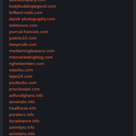
bodybuildinglegend.com
brilliant-nails.com
dandr-photography.com
dokteroce.com
journal-francais.com
justintv10.com
lawyerule.com
mediamingleseaco.com
mtsmarketingblog.com
nghekiemtien.com
wasirku.com
tejas24.com
poolturbo.com
prachestait.com
artforafghans.info
airvendio.info
healthexe.info
puretecx.info
tecadvance.info
aminityio.info
amiolahu.info