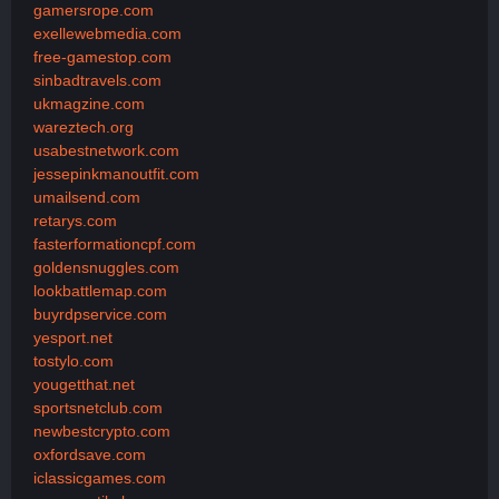
gamersrope.com
exellewebmedia.com
free-gamestop.com
sinbadtravels.com
ukmagzine.com
wareztech.org
usabestnetwork.com
jessepinkmanoutfit.com
umailsend.com
retarys.com
fasterformationcpf.com
goldensnuggles.com
lookbattlemap.com
buyrdpservice.com
yesport.net
tostylo.com
yougetthat.net
sportsnetclub.com
newbestcrypto.com
oxfordsave.com
iclassicgames.com