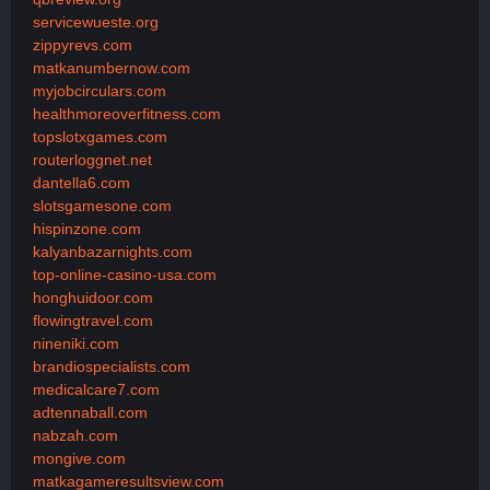
servicewueste.org
zippyrevs.com
matkanumbernow.com
myjobcirculars.com
healthmoreoverfitness.com
topslotxgames.com
routerloggnet.net
dantella6.com
slotsgamesone.com
hispinzone.com
kalyanbazarnights.com
top-online-casino-usa.com
honghuidoor.com
flowingtravel.com
nineniki.com
brandiospecialists.com
medicalcare7.com
adtennaball.com
nabzah.com
mongive.com
matkagameresultsview.com