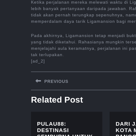
Ketika perjalanan mereka melewati waktu di Li
lebih banyak pertanyaan daripada jawaban. Rah
tidak akan pernah terungkap sepenuhnya, nam
memperdalam daya tarik Ligamansion bagi mer
Pada akhirnya, Ligamansion tetap menjadi bukti
yang tidak diketahui. Rahasianya mungkin ters
menjelajahi aula keramatnya, perjalanan ini 
tak terlupakan.
[ad_2]
Post
PREVIOUS
navigation
Previous
Related Post
post:
PULAU88:
DARI 
DESTINASI
KOTA 