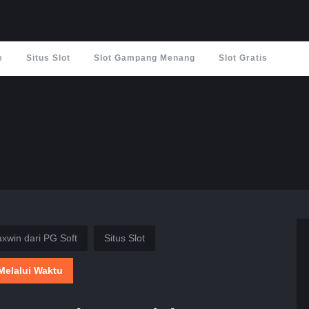
e
Situs Slot
Slot Gampang Menang
Slot Gratis
xwin dari PG Soft
Situs Slot
Melalui Waktu