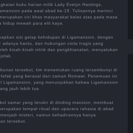
gkaian buku harian milik Lady Evelyn Hastings,
igamansion pada awal abad ke-19. Tulisannya merinci
merupakan ciri khas masyarakat kelas atas pada masa
 hidup mewah para elit kaya.
apkan sisi gelap kehidupan di Ligamansion, dengan
r adanya hantu, dan hubungan cinta tragis yang
 oleh kisah-kisah intrik dan pengkhianatan, menyatukan
jolak.
ebunan tersebut, tim menemukan ruang tersembunyi di
rtefak yang berasal dari zaman Romawi. Penemuan ini
ul Ligamansion, yang menunjukkan bahwa Ligamansion
ang jauh lebih tua.
bol samar yang terukir di dinding mansion, membuat
rupakan tempat ritual dan upacara rahasia di abad
h menjadi misteri, namun kehadirannya hanya
an tersebut.