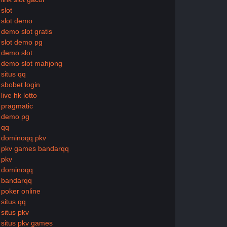
slot
slot demo
demo slot gratis
slot demo pg
demo slot
demo slot mahjong
situs qq
sbobet login
live hk lotto
pragmatic
demo pg
qq
dominoqq pkv
pkv games bandarqq
pkv
dominoqq
bandarqq
poker online
situs qq
situs pkv
situs pkv games