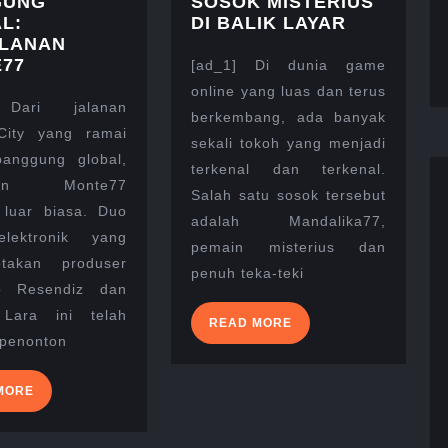
GUNG
SOSOK MISTERIUS
DI
L:
DI BALIK LAYAR
DALAM
LANAN
DARI
DUNIA
77
[ad_1] Di dunia game
JALANAN
MANDALIK
online yang luas dan terus
KOTA
SOSOK
 Dari jalanan
berkembang, ada banyak
MEKSIKO
MISTERIU
City yang ramai
sekali tokoh yang menjadi
KE
DI
panggung global,
PANGGUNG
BALIK
terkenal dan terkenal.
anan Monte77
GLOBAL:
LAYAR
Salah satu sosok tersebut
PERJALANAN
 luar biasa. Duo
adalah Mandalika77,
MONTE77
lektronik yang
pemain misterius dan
otakan produser
penuh teka-teki
o Resendiz dan
 Lara ini telah
READ
READ MORE
penonton
MORE
READ
MORE
MORE