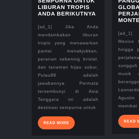
SEMPURNA UNTUK
PANG
LIBURAN TROPIS
GLOBA
PULAU88:
ANDA BERIKUTNYA
PERJA
DESTINASI
MONTE
SEMPURNA
[ad_1] Jika Anda
UNTUK
[ad_1]
mendambakan liburan
LIBURAN
Mexico 
tropis yang menawarkan
TROPIS
hingga 
pantai menakjubkan,
ANDA
perjal
BERIKUTNYA
perairan sebening kristal,
sungguh
dan tanaman hijau subur,
musik e
Pulau88 adalah
berangg
jawabannya. Permata
Leonard
tersembunyi di Asia
Agustin
Tenggara ini adalah
memikat 
destinasi sempurna untuk
READ 
READ
READ MORE
MORE