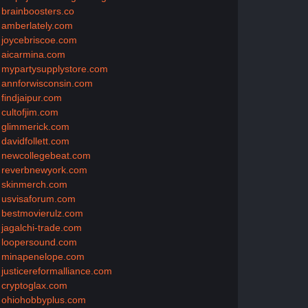
brainboosters.co
amberlately.com
joycebriscoe.com
aicarmina.com
mypartysupplystore.com
annforwisconsin.com
findjaipur.com
cultofjim.com
glimmerick.com
davidfollett.com
newcollegebeat.com
reverbnewyork.com
skinmerch.com
usvisaforum.com
bestmovierulz.com
jagalchi-trade.com
loopersound.com
minapenelope.com
justicereformalliance.com
cryptoglax.com
ohiohobbyplus.com