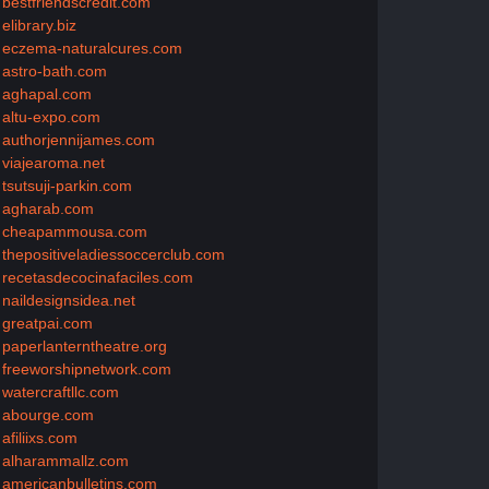
bestfriendscredit.com
elibrary.biz
eczema-naturalcures.com
astro-bath.com
aghapal.com
altu-expo.com
authorjennijames.com
viajearoma.net
tsutsuji-parkin.com
agharab.com
cheapammousa.com
thepositiveladiessoccerclub.com
recetasdecocinafaciles.com
naildesignsidea.net
greatpai.com
paperlanterntheatre.org
freeworshipnetwork.com
watercraftllc.com
abourge.com
afiliixs.com
alharammallz.com
americanbulletins.com