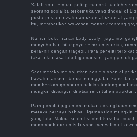
Salah satu temuan paling menarik adalah seran
seorang sosialita terkemuka yang tinggal di L
pesta-pesta mewah dan skandal-skandal yang 
itu, memberikan wawasan menarik tentang gaya
Namun buku harian Lady Evelyn juga mengungk
menyebutkan hilangnya secara misterius, rumo
berakhir dengan tragedi. Para peneliti terpikat
teka-teki masa lalu Ligamansion yang penuh ge
Saat mereka melanjutkan penjelajahan di perk
bawah mansion, berisi peninggalan kuno dan a
memberikan gambaran sekilas tentang asal us
mungkin dibangun di atas reruntuhan struktur y
Para peneliti juga menemukan serangkaian sim
mereka percaya bahwa Ligamansion mungkin me
yang lalu. Makna simbol-simbol tersebut masi
menambah aura mistik yang menyelimuti kawas