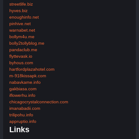
streetlife.biz
hyves.biz
enoughinfo.net
pinhive.net
warnabet.net
bollym4u.me
bolly2tollyblog.me
pandaclub.me
flyttevask.io
byhous.com
hartfordplazahotel.com
m-918kissapk.com
nabavkame.info
gakbiasa.com
iflowerhu.info
chicagocrystalconnection.com
imanabadii.com
trilipohu.info
appruptio.info
Links