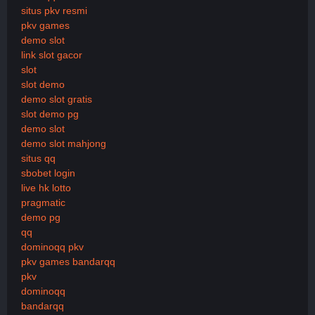
situs pkv resmi
pkv games
demo slot
link slot gacor
slot
slot demo
demo slot gratis
slot demo pg
demo slot
demo slot mahjong
situs qq
sbobet login
live hk lotto
pragmatic
demo pg
qq
dominoqq pkv
pkv games bandarqq
pkv
dominoqq
bandarqq