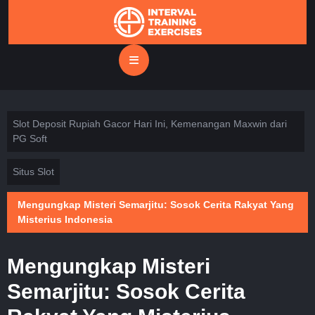
Skip
to
content
Open
Button
Slot Deposit Rupiah Gacor Hari Ini, Kemenangan Maxwin dari
PG Soft
Situs Slot
Mengungkap Misteri Semarjitu: Sosok Cerita Rakyat Yang
Misterius Indonesia
Mengungkap Misteri
Semarjitu: Sosok Cerita