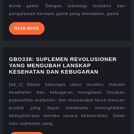
VIRTUAL
dunia game. Dengan teknologi mutakhir dan
UNTUK
PARA
pengalaman bermain game yang mendalam, game
GAMER
READ
READ MORE
MORE
GBO338: SUPLEMEN REVOLUSIONER
YANG MENGUBAH LANSKAP
GBO338:
KESEHATAN DAN KEBUGARAN
SUPLEMEN
REVOLUSIO
[ad_1] Dalam beberapa tahun terakhir, industri
YANG
kesehatan dan kebugaran mengalami lonjakan
MENGUBAH
popularitas suplemen, dan masyarakat terus mencari
LANSKAP
produk yang dapat membantu meningkatkan
KESEHATAN
DAN
kesejahteraan mereka secara keseluruhan. Salah
KEBUGARA
satu suplemen yang