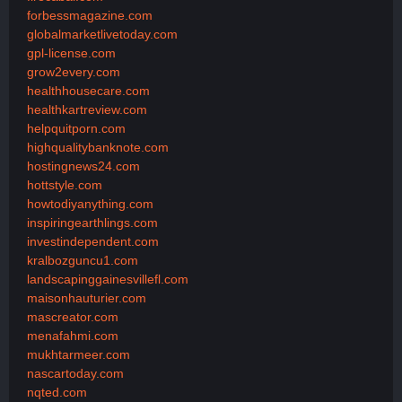
forbessmagazine.com
globalmarketlivetoday.com
gpl-license.com
grow2every.com
healthhousecare.com
healthkartreview.com
helpquitporn.com
highqualitybanknote.com
hostingnews24.com
hottstyle.com
howtodiyanything.com
inspiringearthlings.com
investindependent.com
kralbozguncu1.com
landscapinggainesvillefl.com
maisonhauturier.com
mascreator.com
menafahmi.com
mukhtarmeer.com
nascartoday.com
nqted.com