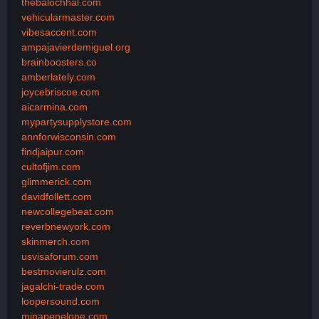
thebalochhal.com
vehicularmaster.com
vibesaccent.com
ampajavierdemiguel.org
brainboosters.co
amberlately.com
joycebriscoe.com
aicarmina.com
mypartysupplystore.com
annforwisconsin.com
findjaipur.com
cultofjim.com
glimmerick.com
davidfollett.com
newcollegebeat.com
reverbnewyork.com
skinmerch.com
usvisaforum.com
bestmovierulz.com
jagalchi-trade.com
loopersound.com
minapenelope.com