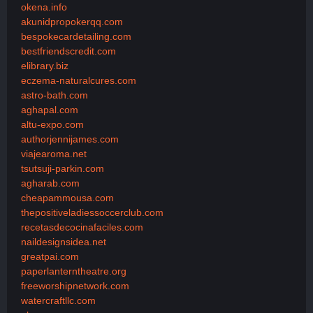
okena.info
akunidpropokerqq.com
bespokecardetailing.com
bestfriendscredit.com
elibrary.biz
eczema-naturalcures.com
astro-bath.com
aghapal.com
altu-expo.com
authorjennijames.com
viajearoma.net
tsutsuji-parkin.com
agharab.com
cheapammousa.com
thepositiveladiessoccerclub.com
recetasdecocinafaciles.com
naildesignsidea.net
greatpai.com
paperlanterntheatre.org
freeworshipnetwork.com
watercraftllc.com