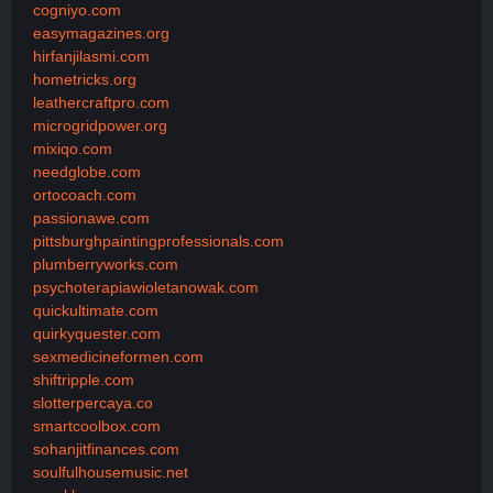
cogniyo.com
easymagazines.org
hirfanjilasmi.com
hometricks.org
leathercraftpro.com
microgridpower.org
mixiqo.com
needglobe.com
ortocoach.com
passionawe.com
pittsburghpaintingprofessionals.com
plumberryworks.com
psychoterapiawioletanowak.com
quickultimate.com
quirkyquester.com
sexmedicineformen.com
shiftripple.com
slotterpercaya.co
smartcoolbox.com
sohanjitfinances.com
soulfulhousemusic.net