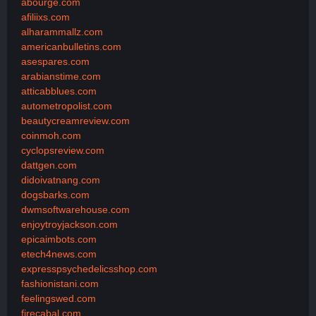
abourge.com
afiliixs.com
alharammallz.com
americanbulletins.com
asespares.com
arabianstime.com
atticabblues.com
autometropolist.com
beautycreamreview.com
coinmoh.com
cyclopsreview.com
dattgen.com
didoivatnang.com
dogsbarks.com
dwmsoftwarehouse.com
enjoytroyjackson.com
epicaimbots.com
etech4news.com
expresspsychedelicsshop.com
fashionistani.com
feelingswed.com
firecabal.com