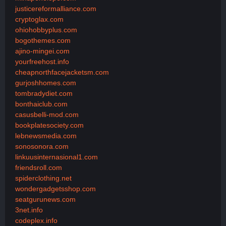
justicereformalliance.com
cryptoglax.com
ohiohobbyplus.com
bogothemes.com
ajino-mingei.com
yourfreehost.info
cheapnorthfacejacketsm.com
gurjoshhomes.com
tombradydiet.com
bonthaiclub.com
casusbelli-mod.com
bookplatesociety.com
lebnewsmedia.com
sonosonora.com
linkuusinternasional1.com
friendsroll.com
spiderclothing.net
wondergadgetsshop.com
seatgurunews.com
3net.info
codeplex.info