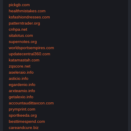
pickgb.com
healthmistakes.com
ksfashiondresses.com
patterntrader.org
cnhpa.net
sitalotus.com
supernotes.org
worldsportsempires.com
updatecentral360.com
katamastah.com
zqscore.net
aseleraio.info
asticio.info
egardenio.info
arxteamio.info
getalexio.info
accountaudittaxcon.com
prymprint.com
sportkeeda.org
besttimespend.com
careandcure.biz