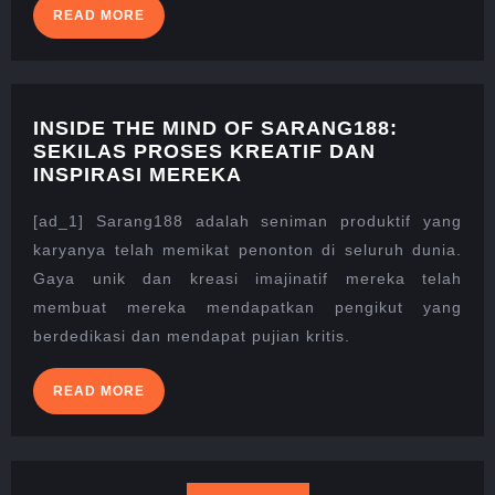
READ
READ MORE
MORE
INSIDE THE MIND OF SARANG188:
SEKILAS PROSES KREATIF DAN
INSIDE
INSPIRASI MEREKA
THE
MIND
[ad_1] Sarang188 adalah seniman produktif yang
OF
karyanya telah memikat penonton di seluruh dunia.
SARANG188:
Gaya unik dan kreasi imajinatif mereka telah
SEKILAS
membuat mereka mendapatkan pengikut yang
PROSES
KREATIF
berdedikasi dan mendapat pujian kritis.
DAN
INSPIRASI
READ
READ MORE
MEREKA
MORE