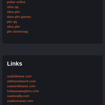
poker online
situs qq
situs pkv
situs pkv games
pkv qq
situs pkv
pkv dominoqq
Links
usafullnewz.com
uktimenetwork.com
usaworldnewz.com
todayusaexplore.com
usalocality.com
usafournewz.com