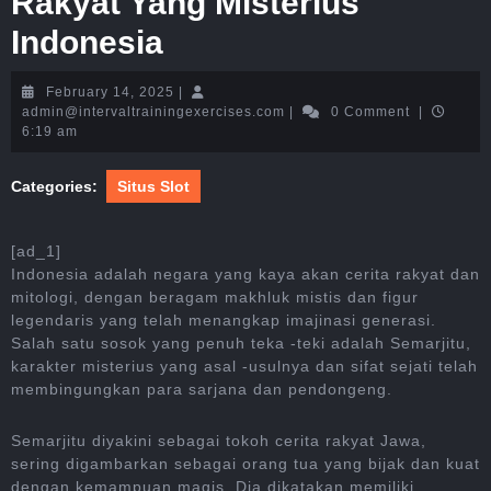
Rakyat Yang Misterius
Indonesia
February
February 14, 2025
|
14,
admin@intervaltrainingexerc
admin@intervaltrainingexercises.com
|
0 Comment
|
2025
6:19 am
Categories:
Situs Slot
[ad_1]
Indonesia adalah negara yang kaya akan cerita rakyat dan
mitologi, dengan beragam makhluk mistis dan figur
legendaris yang telah menangkap imajinasi generasi.
Salah satu sosok yang penuh teka -teki adalah Semarjitu,
karakter misterius yang asal -usulnya dan sifat sejati telah
membingungkan para sarjana dan pendongeng.
Semarjitu diyakini sebagai tokoh cerita rakyat Jawa,
sering digambarkan sebagai orang tua yang bijak dan kuat
dengan kemampuan magis. Dia dikatakan memiliki