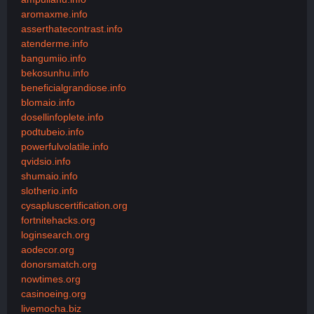
aromaxme.info
asserthatecontrast.info
atenderme.info
bangumiio.info
bekosunhu.info
beneficialgrandiose.info
blomaio.info
dosellinfoplete.info
podtubeio.info
powerfulvolatile.info
qvidsio.info
shumaio.info
slotherio.info
cysapluscertification.org
fortnitehacks.org
loginsearch.org
aodecor.org
donorsmatch.org
nowtimes.org
casinoeing.org
livemocha.biz