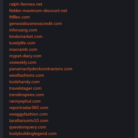
ralph-fiennes.net
fielder-maximum-discount.net
fitfllex.com
genesisbusinesscredit.com
inforuang.com
kindsmarket.com
luvelylife.com
macramb.com
mypet-diary.com
oxweekly.com
panamacitydeckcontractors.com
westfashions.com
toolshandy.com
travelstager.com
trendinspires.com
rannyephul.com
reportradar360.com
swaggyfashion.com
taraftariumtv10.com
questionquery.com
bodybuildinglegend.com