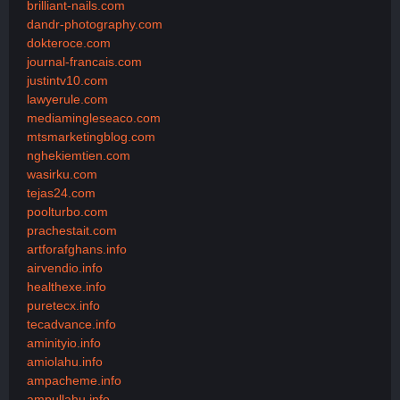
brilliant-nails.com
dandr-photography.com
dokteroce.com
journal-francais.com
justintv10.com
lawyerule.com
mediamingleseaco.com
mtsmarketingblog.com
nghekiemtien.com
wasirku.com
tejas24.com
poolturbo.com
prachestait.com
artforafghans.info
airvendio.info
healthexe.info
puretecx.info
tecadvance.info
aminityio.info
amiolahu.info
ampacheme.info
ampullahu.info