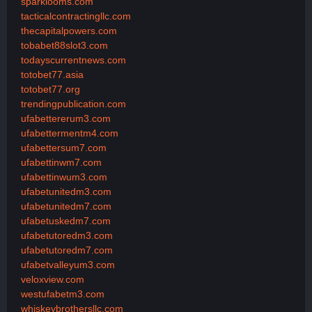
sparklooms.com
tacticalcontractingllc.com
thecapitalpowers.com
tobabet88slot3.com
todayscurrentnews.com
totobet77.asia
totobet77.org
trendingpublication.com
ufabettererum3.com
ufabettermentm4.com
ufabettersum7.com
ufabettinwm7.com
ufabettinwum3.com
ufabetunitedm3.com
ufabetunitedm7.com
ufabetuskedm7.com
ufabetutoredm3.com
ufabetutoredm7.com
ufabetvalleyum3.com
veloxview.com
westufabetm3.com
whiskeybrothersllc.com