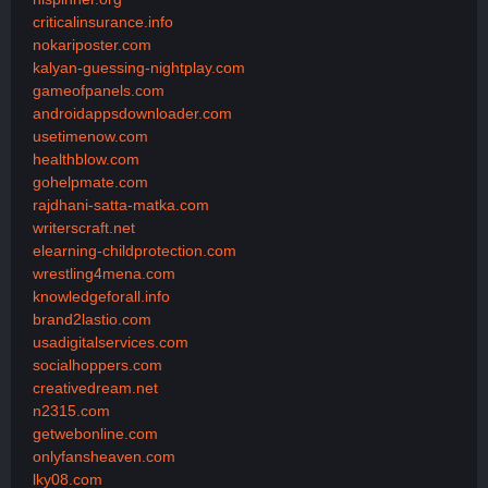
criticalinsurance.info
nokariposter.com
kalyan-guessing-nightplay.com
gameofpanels.com
androidappsdownloader.com
usetimenow.com
healthblow.com
gohelpmate.com
rajdhani-satta-matka.com
writerscraft.net
elearning-childprotection.com
wrestling4mena.com
knowledgeforall.info
brand2lastio.com
usadigitalservices.com
socialhoppers.com
creativedream.net
n2315.com
getwebonline.com
onlyfansheaven.com
lky08.com