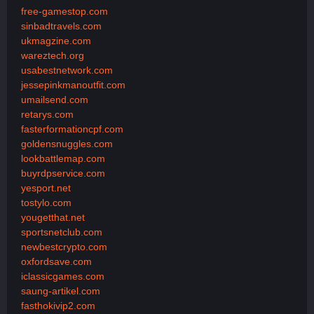
free-gamestop.com
sinbadtravels.com
ukmagzine.com
wareztech.org
usabestnetwork.com
jessepinkmanoutfit.com
umailsend.com
retarys.com
fasterformationcpf.com
goldensnuggles.com
lookbattlemap.com
buyrdpservice.com
yesport.net
tostylo.com
yougetthat.net
sportsnetclub.com
newbestcrypto.com
oxfordsave.com
iclassicgames.com
saung-artikel.com
fasthokivip2.com