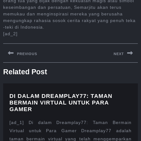
orang tua yang bijak dengan kekuatan magis atau simbol
keseimbangan dan persatuan, Semarjitu akan terus
memukau dan menginspirasi mereka yang berusaha
mengungkap rahasia sosok cerita rakyat yang penuh teka
-teki di Indonesia.
[ad_2]
Post
navigation
PREVIOUS
NEXT
Previous
Next
Related Post
post:
post:
DI DALAM DREAMPLAY77: TAMAN
BERMAIN VIRTUAL UNTUK PARA
DI
GAMER
DALAM
DREAMPLAY77:
[ad_1] Di dalam Dreamplay77: Taman Bermain
TAMAN
Virtual untuk Para Gamer Dreamplay77 adalah
BERMAIN
taman bermain virtual yang telah menggemparkan