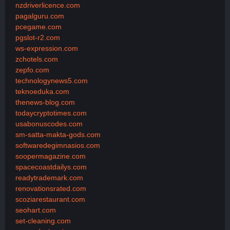
nzdriverlicence.com
pagalguru.com
pcegame.com
pgslot-r2.com
ws-expression.com
zchotels.com
zepfo.com
technologynews5.com
teknoeduka.com
thenews-blog.com
todaycryptotimes.com
usabonuscodes.com
sm-satta-makta-gods.com
softwaredegimnasios.com
soopermagazine.com
spacecoastdailys.com
readytrademark.com
renovationsrated.com
scoziarestaurant.com
seohart.com
set-cleaning.com