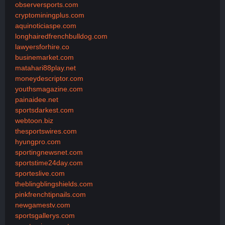
observersports.com
cryptominingplus.com
aquinoticiaspe.com
longhairedfrenchbulldog.com
lawyersforhire.co
businemarket.com
matahari88play.net
moneydescriptor.com
youthsmagazine.com
painaidee.net
sportsdarkest.com
webtoon.biz
thesportswires.com
hyungpro.com
sportingnewsnet.com
sportstime24day.com
sporteslive.com
theblingblingshields.com
pinkfrenchtipnails.com
newgamestv.com
sportsgallerys.com