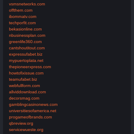
vsmsnetworks.com
offthem.com
ibommatv.com
techporfit.com
bekasionline.com
nbusinessplan.com
greenlife360.com
cantshoutitout.com
expressufabet.biz
mypuertoplata.net
thepioneerxpress.com
howtofixissue.com
teamufabet.biz
webfullform.com
allviddownload.com
decorsmag.com
gamblingcasinonews.com
universitiesofamerica.net
progameofbrands.com
qbreview.org
servicewueste.org