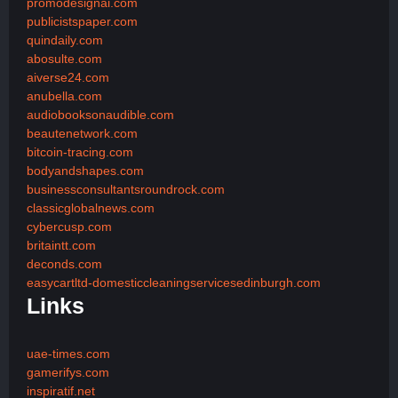
promodesignai.com
publicistspaper.com
quindaily.com
abosulte.com
aiverse24.com
anubella.com
audiobooksonaudible.com
beautenetwork.com
bitcoin-tracing.com
bodyandshapes.com
businessconsultantsroundrock.com
classicglobalnews.com
cybercusp.com
britaintt.com
deconds.com
easycartltd-domesticcleaningservicesedinburgh.com
Links
uae-times.com
gamerifys.com
inspiratif.net