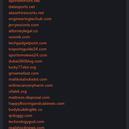
sportsmirrors.net
datasports.net
atasehirescortu.net
engineeringtechub.com
jerryescorts.com
attorneylegal.co
voomb.com
techgadgetpoint.com
tvsportsguide24.com
sportsreviews24.com
dubai360blog.com
lucky77slot.org
growmefast.com
mahkotahokislot.com
onlinecancerpharm.com
ufalek.org
mattress-disposal.com
happyflooringandcabinets.com
bodybuildinglife.co
qrdoggy.com
technologygud.com
realshocknews.com