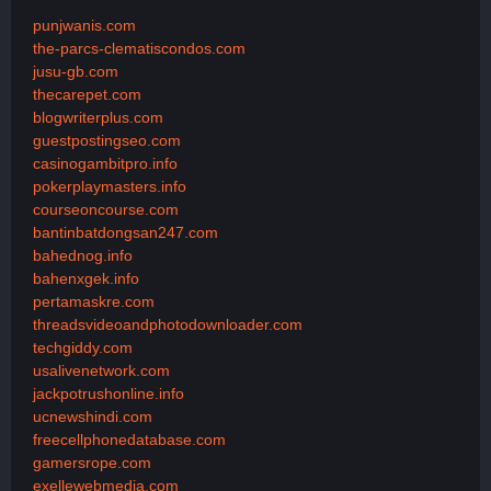
punjwanis.com
the-parcs-clematiscondos.com
jusu-gb.com
thecarepet.com
blogwriterplus.com
guestpostingseo.com
casinogambitpro.info
pokerplaymasters.info
courseoncourse.com
bantinbatdongsan247.com
bahednog.info
bahenxgek.info
pertamaskre.com
threadsvideoandphotodownloader.com
techgiddy.com
usalivenetwork.com
jackpotrushonline.info
ucnewshindi.com
freecellphonedatabase.com
gamersrope.com
exellewebmedia.com