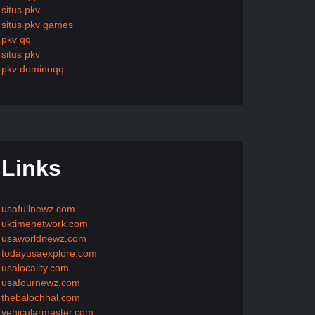
situs pkv
situs pkv games
pkv qq
situs pkv
pkv dominoqq
Links
usafullnewz.com
uktimenetwork.com
usaworldnewz.com
todayusaexplore.com
usalocality.com
usafournewz.com
thebalochhal.com
vehicularmaster.com