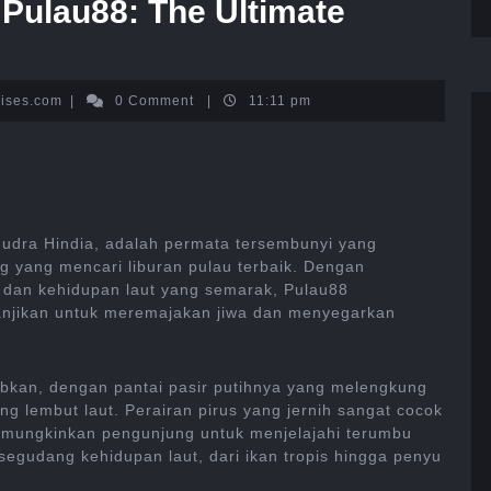
Pulau88: The Ultimate
admin@intervaltrainingexercises.com
cises.com
|
0 Comment
|
11:11 pm
amudra Hindia, adalah permata tersembunyi yang
 yang mencari liburan pulau terbaik. Dengan
, dan kehidupan laut yang semarak, Pulau88
njikan untuk meremajakan jiwa dan menyegarkan
bkan, dengan pantai pasir putihnya yang melengkung
g lembut laut. Perairan pirus yang jernih sangat cocok
emungkinkan pengunjung untuk menjelajahi terumbu
egudang kehidupan laut, dari ikan tropis hingga penyu