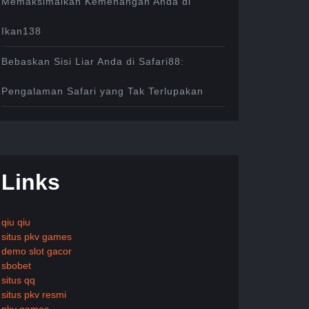
Memaksimalkan Kemenangan Anda di
Ikan138
Bebaskan Sisi Liar Anda di Safari88:
Pengalaman Safari yang Tak Terlupakan
Links
qiu qiu
situs pkv games
demo slot gacor
sbobet
situs qq
situs pkv resmi