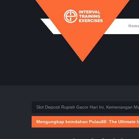
Skip
to
content
Hom
Slot Deposit Rupiah Gacor Hari Ini, Kemenangan Ma
Mengungkap keindahan Pulau88: The Ultimate 