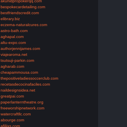
akunidpropokerqq.com
bespokecardetailing.com
bestfriendscredit.com
elibrary.biz
eczema-naturalcures.com
astro-bath.com
aghapal.com
altu-expo.com
authorjennijames.com
viajearoma.net
tsutsuji-parkin.com
agharab.com
cheapammousa.com
thepositiveladiessoccerclub.com
recetasdecocinafaciles.com
naildesignsidea.net
greatpai.com
paperlanterntheatre.org
freeworshipnetwork.com
watercraftllc.com
abourge.com
afiliixs.com