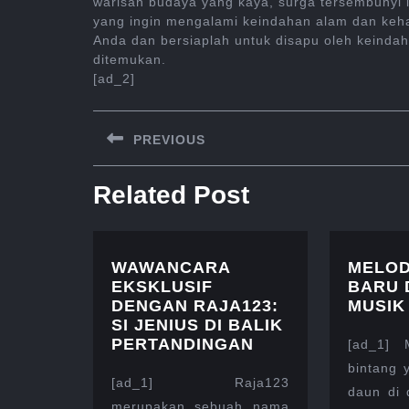
warisan budaya yang kaya, surga tersembunyi i
yang ingin mengalami keindahan alam dan keh
Anda dan bersiaplah untuk disapu oleh keinda
ditemukan.
[ad_2]
Post
PREVIOUS
navigation
Previous
Related Post
post:
WAWANCARA
MELOD
EKSKLUSIF
BARU 
DENGAN RAJA123:
MUSIK
SI JENIUS DI BALIK
WAWANCARA
PERTANDINGAN
[ad_1] 
EKSKLUSIF
bintang 
DENGAN
[ad_1] Raja123
daun di 
RAJA123:
merupakan sebuah nama