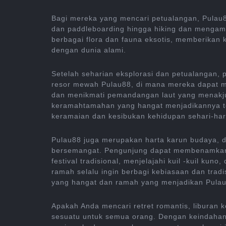
Bagi mereka yang mencari petualangan, Pulau8
dan paddleboarding hingga hiking dan mengamat
berbagai flora dan fauna eksotis, memberikan 
dengan dunia alami.
Setelah seharian eksplorasi dan petualangan, 
resor mewah Pulau88, di mana mereka dapat m
dan menikmati pemandangan laut yang menakjub
keramahtamahan yang hangat menjadikannya te
keramaian dan kesibukan kehidupan sehari-hari
Pulau88 juga merupakan harta karun budaya, d
bersemangat. Pengunjung dapat membenamkan d
festival tradisional, menjelajahi kuil -kuil ku
ramah selalu ingin berbagi kebiasaan dan tra
yang hangat dan ramah yang menjadikan Pulau8
Apakah Anda mencari retret romantis, liburan k
sesuatu untuk semua orang. Dengan keindahan