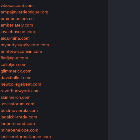
vibesaccent.com
ampajavierdemiguel.org
brainboosters.co
amberlately.com
joycebriscoe.com
aicarmina.com
mypartysupplystore.com
annforwisconsin.com
findjaipur.com
cultofjim.com
glimmerick.com
davidfollett.com
newcollegebeat.com
reverbnewyork.com
skinmerch.com
usvisaforum.com
bestmovierulz.com
jagalchi-trade.com
loopersound.com
minapenelope.com
justicereformalliance.com