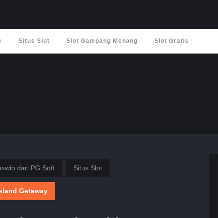
e
Situs Slot
Slot Gampang Menang
Slot Gratis
xwin dari PG Soft
Situs Slot
Island Getaway