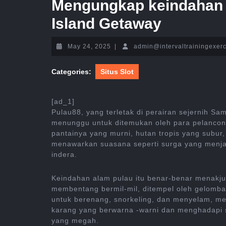
Mengungkap keindahan 
Island Getaway
May
May 24, 2025
|
admin@intervaltrainingexer
24,
2025
Categories:
Situs Slot
[ad_1]
Pulau88, yang terletak di perairan sejernih S
menunggu untuk ditemukan oleh para pelancong
pantainya yang murni, hutan tropis yang subur
menawarkan suasana seperti surga yang menja
indera.
Keindahan alam pulau itu benar-benar menakju
membentang bermil-mil, ditempel oleh gelomban
untuk berenang, snorkeling, dan menyelam, m
karang yang berwarna -warni dan menghadapi s
yang megah.