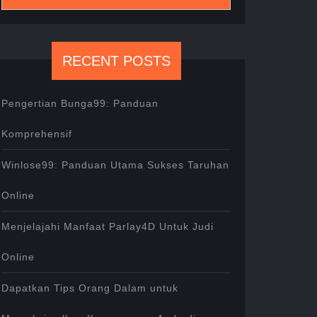
RECENT POSTS
Pengertian Bunga99: Panduan
Komprehensif
Winlose99: Panduan Utama Sukses Taruhan
Online
Menjelajahi Manfaat Parlay4D Untuk Judi
Online
Dapatkan Tips Orang Dalam untuk