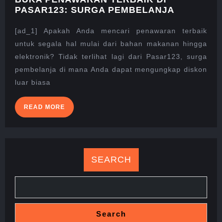
BUKA
PASAR123: SURGA PEMBELANJA
PENAWA
TERBAIK
[ad_1] Apakah Anda mencari penawaran terbaik
DI
untuk segala hal mulai dari bahan makanan hingga
PASAR123
elektronik? Tidak terlihat lagi dari Pasar123, surga
SURGA
pembelanja di mana Anda dapat mengungkap diskon
PEMBELA
luar biasa
READ
READ MORE
MORE
SEARCH
Search