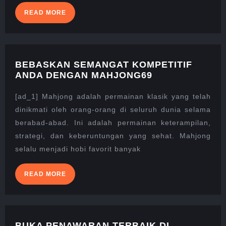
JUARA
READ
READ MORE
GAMING
MORE
BEBASKAN SEMANGAT KOMPETITIF
BEBASKAN
ANDA DENGAN MAHJONG69
SEMANGAT
KOMPETITIF
[ad_1] Mahjong adalah permainan klasik yang telah
ANDA
dinikmati oleh orang-orang di seluruh dunia selama
DENGAN
berabad-abad. Ini adalah permainan keterampilan,
MAHJONG69
strategi, dan keberuntungan yang sehat. Mahjong
selalu menjadi hobi favorit banyak
READ
READ MORE
MORE
BUKA PENAWARAN TERBAIK DI