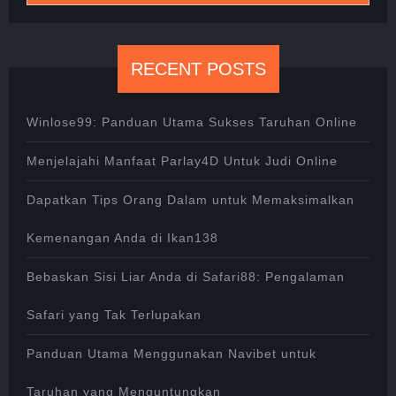
RECENT POSTS
Winlose99: Panduan Utama Sukses Taruhan Online
Menjelajahi Manfaat Parlay4D Untuk Judi Online
Dapatkan Tips Orang Dalam untuk Memaksimalkan
Kemenangan Anda di Ikan138
Bebaskan Sisi Liar Anda di Safari88: Pengalaman
Safari yang Tak Terlupakan
Panduan Utama Menggunakan Navibet untuk
Taruhan yang Menguntungkan