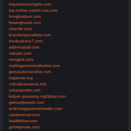
kalyanbazarnights.com
top-online-casino-usa.com
honghuidoor.com
flowingtravel.com
nineniki.com
brandiospecialists.com
medicalcare7.com
adtennaball.com
nabzah.com
mongive.com
matkagameresultsview.com
getsolutionsonline.com
hispinner.org
criticalinsurance.info
nokariposter.com
kalyan-guessing-nightplay.com
gameofpanels.com
androidappsdownloader.com
usetimenow.com
healthblow.com
gohelpmate.com