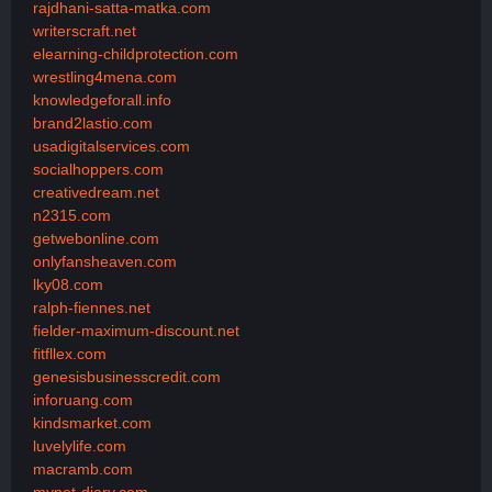
rajdhani-satta-matka.com
writerscraft.net
elearning-childprotection.com
wrestling4mena.com
knowledgeforall.info
brand2lastio.com
usadigitalservices.com
socialhoppers.com
creativedream.net
n2315.com
getwebonline.com
onlyfansheaven.com
lky08.com
ralph-fiennes.net
fielder-maximum-discount.net
fitfllex.com
genesisbusinesscredit.com
inforuang.com
kindsmarket.com
luvelylife.com
macramb.com
mypet-diary.com