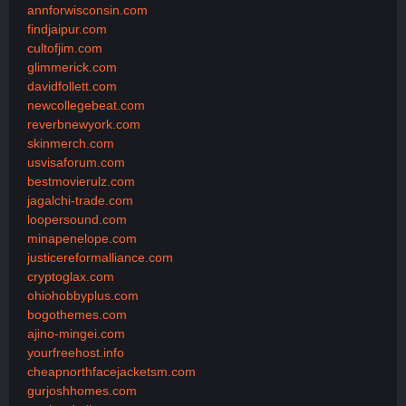
annforwisconsin.com
findjaipur.com
cultofjim.com
glimmerick.com
davidfollett.com
newcollegebeat.com
reverbnewyork.com
skinmerch.com
usvisaforum.com
bestmovierulz.com
jagalchi-trade.com
loopersound.com
minapenelope.com
justicereformalliance.com
cryptoglax.com
ohiohobbyplus.com
bogothemes.com
ajino-mingei.com
yourfreehost.info
cheapnorthfacejacketsm.com
gurjoshhomes.com