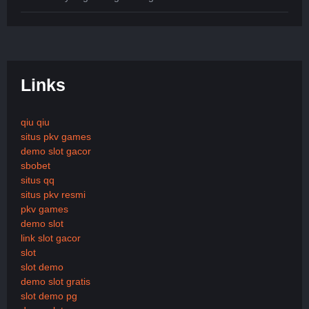
Links
qiu qiu
situs pkv games
demo slot gacor
sbobet
situs qq
situs pkv resmi
pkv games
demo slot
link slot gacor
slot
slot demo
demo slot gratis
slot demo pg