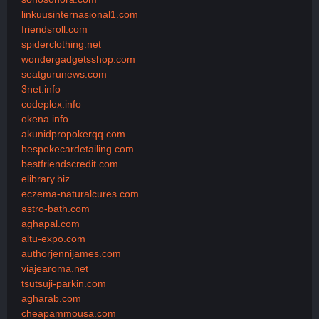
linkuusinternasional1.com
friendsroll.com
spiderclothing.net
wondergadgetsshop.com
seatgurunews.com
3net.info
codeplex.info
okena.info
akunidpropokerqq.com
bespokecardetailing.com
bestfriendscredit.com
elibrary.biz
eczema-naturalcures.com
astro-bath.com
aghapal.com
altu-expo.com
authorjennijames.com
viajearoma.net
tsutsuji-parkin.com
agharab.com
cheapammousa.com