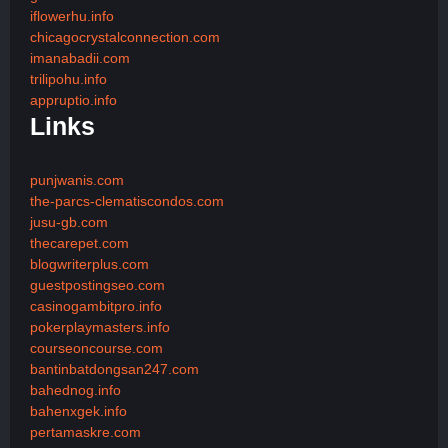
iflowerhu.info
chicagocrystalconnection.com
imanabadii.com
trilipohu.info
appruptio.info
Links
punjwanis.com
the-parcs-clematiscondos.com
jusu-gb.com
thecarepet.com
blogwriterplus.com
guestpostingseo.com
casinogambitpro.info
pokerplaymasters.info
courseoncourse.com
bantinbatdongsan247.com
bahednog.info
bahenxgek.info
pertamaskre.com