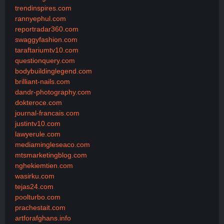
trendinspires.com
rannyephul.com
reportradar360.com
swaggyfashion.com
taraftariumtv10.com
questionquery.com
bodybuildinglegend.com
brilliant-nails.com
dandr-photography.com
dokteroce.com
journal-francais.com
justintv10.com
lawyerule.com
mediamingleseaco.com
mtsmarketingblog.com
nghekiemtien.com
wasirku.com
tejas24.com
poolturbo.com
prachestait.com
artforafghans.info