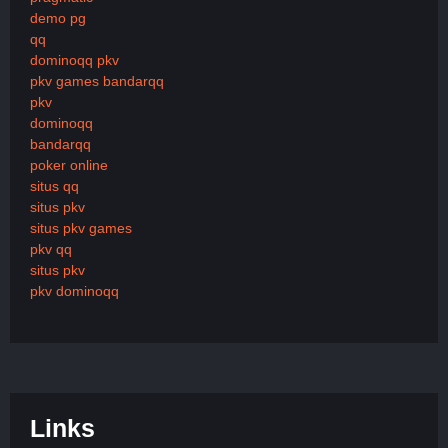
demo pg
qq
dominoqq pkv
pkv games bandarqq
pkv
dominoqq
bandarqq
poker online
situs qq
situs pkv
situs pkv games
pkv qq
situs pkv
pkv dominoqq
Links