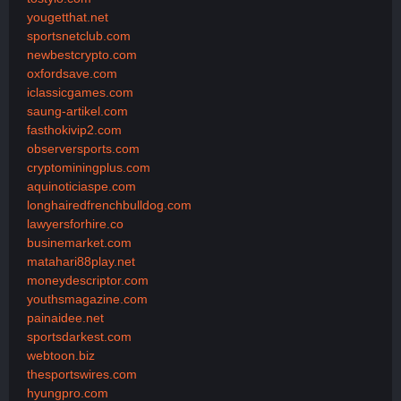
yougetthat.net
sportsnetclub.com
newbestcrypto.com
oxfordsave.com
iclassicgames.com
saung-artikel.com
fasthokivip2.com
observersports.com
cryptominingplus.com
aquinoticiaspe.com
longhairedfrenchbulldog.com
lawyersforhire.co
businemarket.com
matahari88play.net
moneydescriptor.com
youthsmagazine.com
painaidee.net
sportsdarkest.com
webtoon.biz
thesportswires.com
hyungpro.com