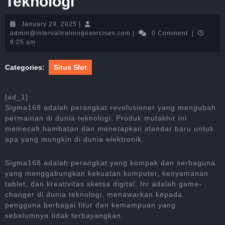
Teknologi
January
January 29, 2025
|
29,
admin@intervaltrainingexerc
admin@intervaltrainingexercises.com
|
0 Comment
|
2025
9:25 am
Categories:
Situs Slot
[ad_1]
Sigma168 adalah perangkat revolusioner yang mengubah
permainan di dunia teknologi. Produk mutakhir ini
memecah hambatan dan menetapkan standar baru untuk
apa yang mungkin di dunia elektronik.
Sigma168 adalah perangkat yang kompak dan serbaguna
yang menggabungkan kekuatan komputer, kenyamanan
tablet, dan kreativitas sketsa digital. Ini adalah game-
changer di dunia teknologi, menawarkan kepada
pengguna berbagai fitur dan kemampuan yang
sebelumnya tidak terbayangkan.