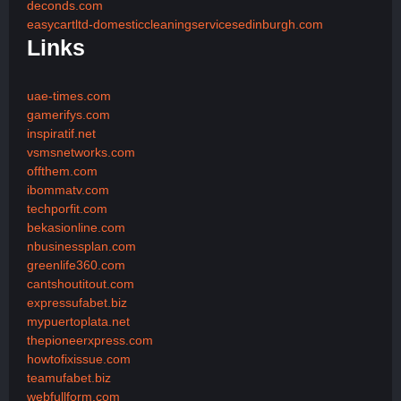
deconds.com
easycartltd-domesticcleaningservicesedinburgh.com
Links
uae-times.com
gamerifys.com
inspiratif.net
vsmsnetworks.com
offthem.com
ibommatv.com
techporfit.com
bekasionline.com
nbusinessplan.com
greenlife360.com
cantshoutitout.com
expressufabet.biz
mypuertoplata.net
thepioneerxpress.com
howtofixissue.com
teamufabet.biz
webfullform.com