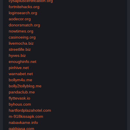
cysapluscertification.org
fortnitehacks.org
loginsearch.org
aodecor.org
donorsmatch.org
nowtimes.org
casinoeing.org
livemocha.biz
streetlife.biz
hyves.biz
enoughinfo.net
pinhive.net
warnabet.net
bollym4u.me
bolly2tollyblog.me
pandaclub.me
flyttevask.io
byhous.com
hartfordplazahotel.com
m-918kissapk.com
nabavkame.info
gakbiasa.com