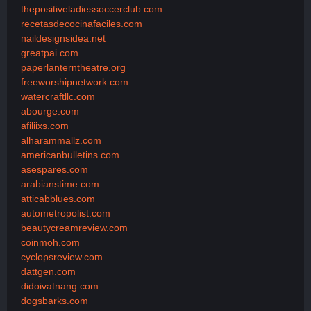
thepositiveladiessoccerclub.com
recetasdecocinafaciles.com
naildesignsidea.net
greatpai.com
paperlanterntheatre.org
freeworshipnetwork.com
watercraftllc.com
abourge.com
afiliixs.com
alharammallz.com
americanbulletins.com
asespares.com
arabianstime.com
atticabblues.com
autometropolist.com
beautycreamreview.com
coinmoh.com
cyclopsreview.com
dattgen.com
didoivatnang.com
dogsbarks.com