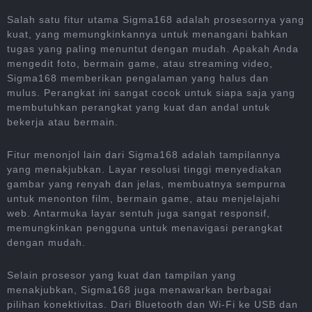
Salah satu fitur utama Sigma168 adalah prosesornya yang
kuat, yang memungkinkannya untuk menangani bahkan
tugas yang paling menuntut dengan mudah. Apakah Anda
mengedit foto, bermain game, atau streaming video,
Sigma168 memberikan pengalaman yang halus dan
mulus. Perangkat ini sangat cocok untuk siapa saja yang
membutuhkan perangkat yang kuat dan andal untuk
bekerja atau bermain.
Fitur menonjol lain dari Sigma168 adalah tampilannya
yang menakjubkan. Layar resolusi tinggi menyediakan
gambar yang renyah dan jelas, membuatnya sempurna
untuk menonton film, bermain game, atau menjelajahi
web. Antarmuka layar sentuh juga sangat responsif,
memungkinkan pengguna untuk menavigasi perangkat
dengan mudah.
Selain prosesor yang kuat dan tampilan yang
menakjubkan, Sigma168 juga menawarkan berbagai
pilihan konektivitas. Dari Bluetooth dan Wi-Fi ke USB dan